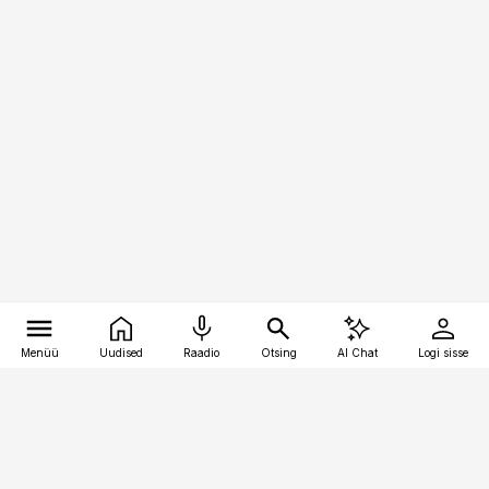
Menüü
Uudised
Raadio
Otsing
AI Chat
Logi sisse
Vana-Lõuna 39/1, 19094 Tallinn
(+372) 667 0111