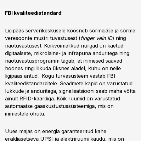
FBI kvaliteedistandard
Ligipääs serverikeskusele koosneb sõrmejälje ja sõrme
veresoonte mustri tuvastusest (
finger vein ID
) ning
näotuvastusest. Kõikvõimalikud nurgad on kaetud
digitaalsete, mikrolaine- ja infrapuna anduritega ning
näotuvastusprogramm tagab, et inimesed saavad
hoones ringi liikuda üksnes aladel, kuhu on neile
ligipääs antud. Kogu turvasüsteem vastab FBI
kvaliteedistandarditele. Seadmete kapid on varustatud
lukkude ja anduritega, signalisatsiooni saab maha võtta
ainult RFID-kaardiga. Kõik ruumid on varustatud
automaatse gaaskustustussüsteemiga, mis on
inimestele ohutu.
Uues majas on energia garanteeritud kahe
eraldiasetseva UPS’i ja elektriruumi kaudu, mis on