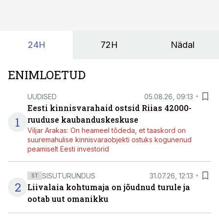
tehisintellekt neist midagi mõistlikku välja lugeda
suudaks.
24H
72H
Nädal
ENIMLOETUD
UUDISED
05.08.26, 09:13
Eesti kinnisvarahaid ostsid Riias 42000-
1
ruuduse kaubanduskeskuse
Viljar Arakas: On heameel tõdeda, et taaskord on
suuremahulise kinnisvaraobjekti ostuks kogunenud
peamiselt Eesti investorid
SISUTURUNDUS
31.07.26, 12:13
ST
2
Liivalaia kohtumaja on jõudnud turule ja
ootab uut omanikku