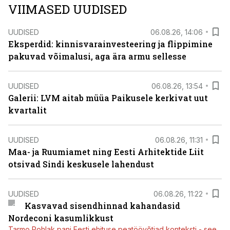
VIIMASED UUDISED
UUDISED
06.08.26, 14:06
Eksperdid: kinnisvarainvesteering ja flippimine
pakuvad võimalusi, aga ära armu sellesse
UUDISED
06.08.26, 13:54
Galerii: LVM aitab müüa Paikusele kerkivat uut
kvartalit
UUDISED
06.08.26, 11:31
Maa- ja Ruumiamet ning Eesti Arhitektide Liit
otsivad Sindi keskusele lahendust
UUDISED
06.08.26, 11:22
Kasvavad sisendhinnad kahandasid
Nordeconi kasumlikkust
Tarmo Pohlak pani Eesti ehituse peatöövõtjad konteksti - see