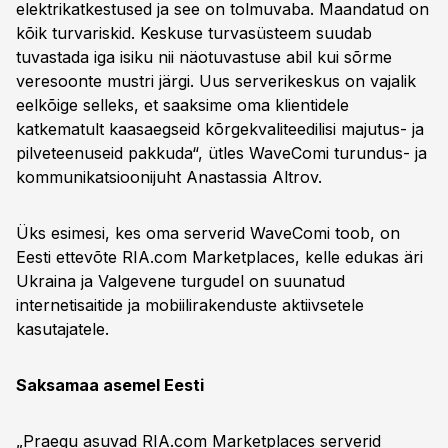
elektrikatkestused ja see on tolmuvaba. Maandatud on
kõik turvariskid. Keskuse turvasüsteem suudab
tuvastada iga isiku nii näotuvastuse abil kui sõrme
veresoonte mustri järgi. Uus serverikeskus on vajalik
eelkõige selleks, et saaksime oma klientidele
katkematult kaasaegseid kõrgekvaliteedilisi majutus- ja
pilveteenuseid pakkuda“, ütles WaveComi turundus- ja
kommunikatsioonijuht Anastassia Altrov.
Üks esimesi, kes oma serverid WaveComi toob, on
Eesti ettevõte RIA.com Marketplaces, kelle edukas äri
Ukraina ja Valgevene turgudel on suunatud
internetisaitide ja mobiilirakenduste aktiivsetele
kasutajatele.
Saksamaa asemel Eesti
„Praegu asuvad RIA.com Marketplaces serverid