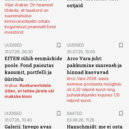
Viljar Arakas: On heameel
ostjaid
tõdeda, et taaskord on
suuremahulise
kinnisvaraobjekti ostuks
kogunenud peamiselt Eesti
investorid
UUDISED
UUDISED
31.07.26, 06:30
30.07.26, 10:00
EfTEN rühib eesmärkide
Arco Vara juht:
poole. Fond paisutas
pakkumine suureneb ja
kasumit, portfelli ja
hinnad kasvavad
üüritulu
Arco Vara 2026. aasta
esimese poolaasta müügitulu
Arakas:
Konkurentidele
oli 4,32 miljonit eurot ning
ütlen, et tehke järele või
puhaskahjumiks kujunes 1,15
makske kinni
miljonit eurot.
UUDISED
SAATED
31.07.26, 10:40
03.08.26, 11:28
Galerii: Invego avas
Hanschmidt: me ei osta