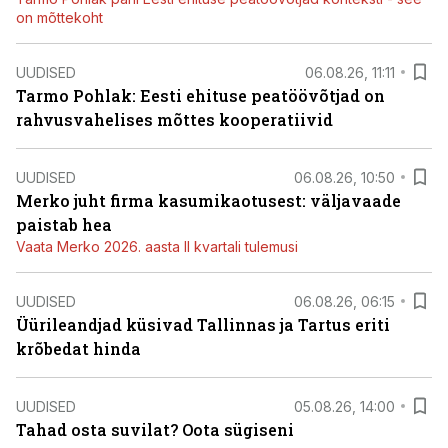
on mõttekoht
UUDISED
06.08.26, 11:11
Tarmo Pohlak: Eesti ehituse peatöövõtjad on
rahvusvahelises mõttes kooperatiivid
UUDISED
06.08.26, 10:50
Merko juht firma kasumikaotusest: väljavaade
paistab hea
Vaata Merko 2026. aasta II kvartali tulemusi
UUDISED
06.08.26, 06:15
Üürileandjad küsivad Tallinnas ja Tartus eriti
krõbedat hinda
UUDISED
05.08.26, 14:00
Tahad osta suvilat? Oota sügiseni