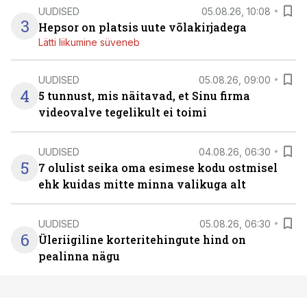
UUDISED
05.08.26, 10:08
3
Hepsor on platsis uute võlakirjadega
Lätti liikumine süveneb
UUDISED
05.08.26, 09:00
4
5 tunnust, mis näitavad, et Sinu firma
videovalve tegelikult ei toimi
UUDISED
04.08.26, 06:30
5
7 olulist seika oma esimese kodu ostmisel
ehk kuidas mitte minna valikuga alt
UUDISED
05.08.26, 06:30
6
Üleriigiline korteritehingute hind on
pealinna nägu