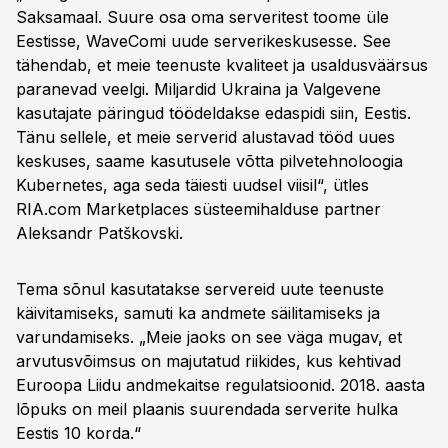
Saksamaal. Suure osa oma serveritest toome üle
Eestisse, WaveComi uude serverikeskusesse. See
tähendab, et meie teenuste kvaliteet ja usaldusväärsus
paranevad veelgi. Miljardid Ukraina ja Valgevene
kasutajate päringud töödeldakse edaspidi siin, Eestis.
Tänu sellele, et meie serverid alustavad tööd uues
keskuses, saame kasutusele võtta pilvetehnoloogia
Kubernetes, aga seda täiesti uudsel viisil“, ütles
RIA.com Marketplaces süsteemihalduse partner
Aleksandr Patškovski.
Tema sõnul kasutatakse servereid uute teenuste
käivitamiseks, samuti ka andmete säilitamiseks ja
varundamiseks. „Meie jaoks on see väga mugav, et
arvutusvõimsus on majutatud riikides, kus kehtivad
Euroopa Liidu andmekaitse regulatsioonid. 2018. aasta
lõpuks on meil plaanis suurendada serverite hulka
Eestis 10 korda.“