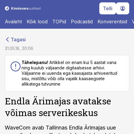
Telli
Avaleht
Kõik lood
TOPid
Podcastid
Konverentsid
cebook
cebook
Tagasi
Twitter)
Twitter)
31.05.18, 20:06
kedIn
kedIn
Tähelepanu!
Artikkel on enam kui 5 aastat vana
ning kuulub väljaande digitaalsesse arhiivi.
ail
ail
Väljaanne ei uuenda ega kaasajasta arhiveeritud
sisu, mistõttu võib olla vajalik kaasaegsete
k
k
allikatega tutvumine
Endla Ärimajas avatakse
võimas serverikeskus
WaveCom avab Tallinnas Endla Ärimajas uue