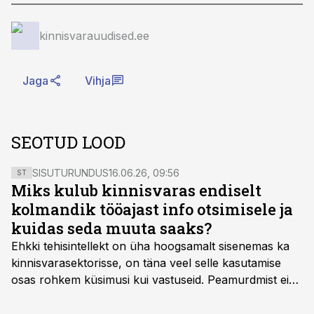
kinnisvarauudised.ee
Jaga
Vihja
SEOTUD LOOD
SISUTURUNDUS
16.06.26, 09:56
ST
Miks kulub kinnisvaras endiselt
kolmandik tööajast info otsimisele ja
kuidas seda muuta saaks?
Ehkki tehisintellekt on üha hoogsamalt sisenemas ka
kinnisvarasektorisse, on täna veel selle kasutamise
osas rohkem küsimusi kui vastuseid. Peamurdmist ei
tekita niivõrd see, millist AI-lahendust kasutada, vaid
kas ettevõtte andmed on üldse sellisel kujul olemas, et