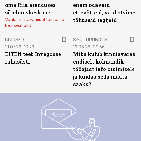
oma Riia arenduses
enam odavaid
sündmuskeskuse
ettevõtteid, vaid otsime
Vaata, mis avamisel toimus ja
tõhusaid tegijaid
kes seal olid
ST
UUDISED
SISUTURUNDUS
31.07.26, 10:23
16.06.26, 09:56
EfTEN teeb Invegosse
Miks kulub kinnisvaras
rahasüsti
endiselt kolmandik
tööajast info otsimisele
ja kuidas seda muuta
saaks?