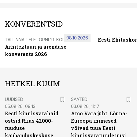
KONVERENTSID
08.10.2026
Eesti Ehitusko
TALLINNA TELETORNI 21. KORRUSEL
Arhitektuuri ja arenduse
konverents 2026
HETKEL KUUM
UUDISED
SAATED
05.08.26, 09:13
03.08.26, 11:17
Eesti kinnisvarahaid
Arco Vara juht: Lõuna-
ostsid Riias 42000-
Euroopa inimesed
ruuduse
võivad tuua Eesti
kaubanduskeskuse
kinnisvaraturule uusi