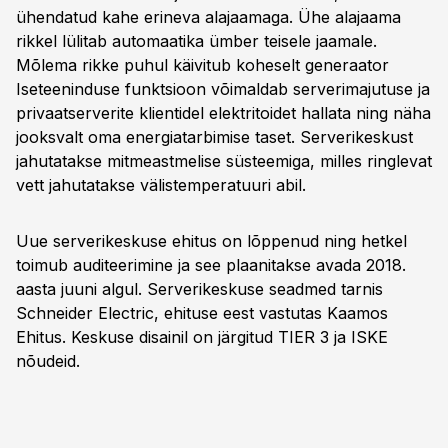
ühendatud kahe erineva alajaamaga. Ühe alajaama
rikkel lülitab automaatika ümber teisele jaamale.
Mõlema rikke puhul käivitub koheselt generaator
Iseteeninduse funktsioon võimaldab serverimajutuse ja
privaatserverite klientidel elektritoidet hallata ning näha
jooksvalt oma energiatarbimise taset. Serverikeskust
jahutatakse mitmeastmelise süsteemiga, milles ringlevat
vett jahutatakse välistemperatuuri abil.
Uue serverikeskuse ehitus on lõppenud ning hetkel
toimub auditeerimine ja see plaanitakse avada 2018.
aasta juuni algul. Serverikeskuse seadmed tarnis
Schneider Electric, ehituse eest vastutas Kaamos
Ehitus. Keskuse disainil on järgitud TIER 3 ja ISKE
nõudeid.