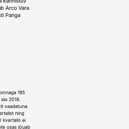
a karmistuv
ub Arco Vara
sti Panga
upinnaga 185
siis 2018.
elt vaadatuna
rtalist ning
 kvartalis ei
ete osas jõuab