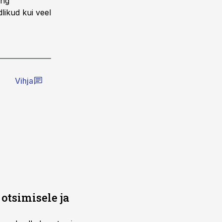
ing
likud kui veel
Vihja
otsimisele ja