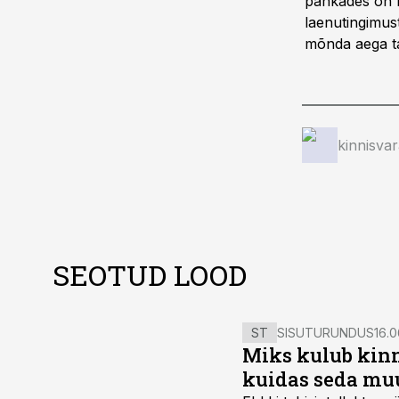
pankades on k
laenutingimust
mõnda aega ta
kinnisva
SEOTUD LOOD
ST
SISUTURUNDUS
16.0
Miks kulub kinn
kuidas seda mu