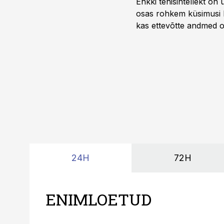
Ehkki tehisintellekt on
osas rohkem küsimusi ku
kas ettevõtte andmed on 
suudaks.
24H
72H
ENIMLOETUD