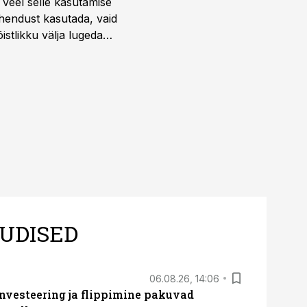
 veel selle kasutamise
ahendust kasutada, vaid
istlikku välja lugeda
UDISED
06.08.26, 14:06
nvesteering ja flippimine pakuvad