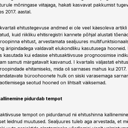
 turule mõningase viitajaga, hakati kasvavat pakkumist tuge
s 2017. aastal.
 kvartali ehitustegevuse andmed ei ole veel käesoleva artikli
ud, kuid riikliku ehitisregistri kannete põhjal alustati tõenäo
roopinna ehitust, arvestamata sealjuures multifunktsionaals
ng äripindadega valdavalt elukondliku kasutusega hooneid.
s kasutada kui edasise ehitusaktiivsuse prognoosimise indikaa
enam samuti märgatavalt kasvanud. I kvartalis väljastati ehitus
oopindade ehitamiseks, mida oli sarnases mahus kui 2017.
vandatavate büroohoonete hulk on siiski varasemaga sarna
taotlemisega seotud hooned on lihtsalt väiksemad.
kallinemine pidurdab tempot
aktiivsuse tempot on pidurdanud nii ehitushinna kallinemine
et leidnud muutused. Sealjuures tuleb aga arvestada, et 