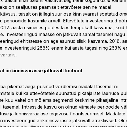
7. aastal finantseeriti vastavat segmenti koguni 62% vähem 
seks on sealjuures peamiselt ettevõtete senine madal
ktiivsus, teisalt on jällegi suur osa kinnisvarast soetatud o
perioodide kasumite arvelt. Ettevõtete investeeringud põh
 2017. aasta esimeses pooles taas tempokalt kasvama, kuid k
ine. Investeeringud maasse on jätkuvalt samal tasemel nagu 
eeringud ehitistesse on aga asunud siiski kasvama. 2018. aas
esse investeeringuid 288% enam kui aasta tagasi ning 263% e
artalis.
d ärikinnisvarasse jätkuvalt köitvad
juba pikemat aega püsinud võrdlemisi madalal tasemel nii
istele kui ka ettevõtetele suunatud pikaajaliste laenude pu
e kuu vältel on mõlema segmendi keskmine pikaajaline int
al tasemel. Intresside kasvu on olnud viimaste perioodide vä
use ja kinnisvaraalase tegevuse finantseerimisel. Madalate 
 investeeringud ärikinnisvarasse jätkuvalt atraktiivsed. Ol