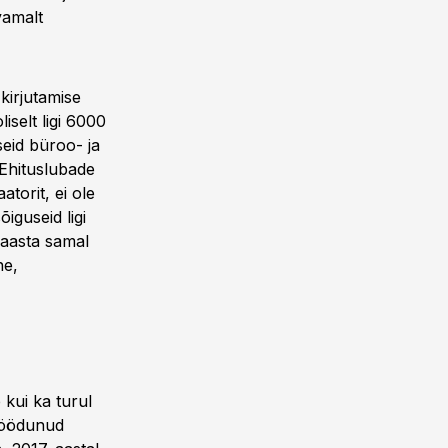
vamalt
 kirjutamise
liselt ligi 6000
eid büroo- ja
 Ehituslubade
torit, ei ole
õiguseid ligi
 aasta samal
ne,
 kui ka turul
möödunud