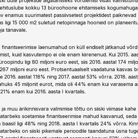
iiski uute projektide algatamiseks võrdlemisi visalt valmistuma
si ehituslube kokku 13 büroohoone ehitamiseks kogumahuga
v enamus suurimatest passiivsetest projektidest paiknevad 
us ligi 15 000 m2 suletud netopinnaga hooneid on planeeritu
ja tänavale.
finantseerimise laenumahud on küll endiselt jätkanud võrdle
ist, kuid kasvutempo ei ole enam kiirenenud. Kui 2015. aas
üroopindu ligi 80 miljoni euro eest, siis 2016. aastal 174 milj
 267 miljoni euro eest. Protsentuaalselt vaadatuna kasvas 
e 2016. aastal 118% ning 2017. aastal 53% võrra. 2018. aasta
ahuks 45 miljonit eurot, mida oli 44% enam kui varasema a
 21% enam kui 2016. aasta I kvartalis.
a muu ärikinnisvara valmimise tõttu on siiski viimase kahe k
atarbeks soetamise finantseerimise mahud kasvanud, seda 
a baasil ligi 48% ning 2018. aasta I kvartalis 24% võrra. Kin
tarbeks on siiski pikemale perioodile taandatuna üsna tuge