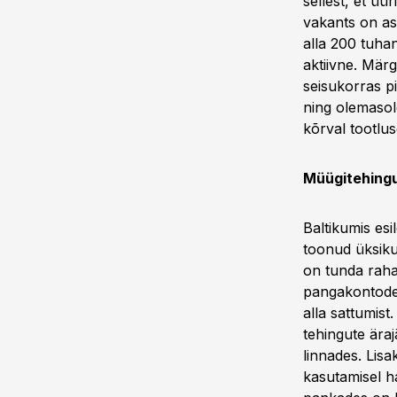
sellest, et ü
vakants on a
alla 200 tuha
aktiivne. Mär
seisukorras p
ning olemasol
kõrval tootlu
Müügitehingu
Baltikumis es
toonud üksiku
on tunda raha
pangakontode 
alla sattumis
tehingute ära
linnades. Lis
kasutamisel h