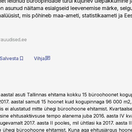
net leidnud büroopindade turul kujunev ülepakkumine j
n asunud näitama esialgseid leevenemise märke, selg
alüüsist, mis põhineb maa-ameti, statistikaameti ja Ee
rauudised.ee
Salvesta
Vihja
. aastal asuti Tallinnas ehitama kokku 15 büroohoonet kog
017. aastal samuti 15 hoonet kuid kogupinnaga 96 000 m2, 
lis ei alustatud mitte ühegi büroohoone ehitamist. Kvartaals
asine ehitusaktiivsuse tempo alanema juba 2016. aasta IV kva
ugevamalt 2017. aasta II pooles, mil ühtlasi ka 2017. aasta III
te ühegi büroohoone ehitamist. Kuna aga ehitusjärgus hoon