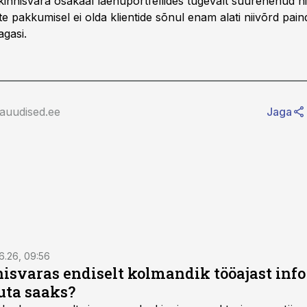
innisvara osakaal laenuportfellides tugevalt suurenenud n
e pakkumisel ei olda klientide sõnul enam alati niivõrd paind
gasi.
rauudised.ee
Jaga
6.26, 09:56
isvaras endiselt kolmandik tööajast info 
uta saaks?