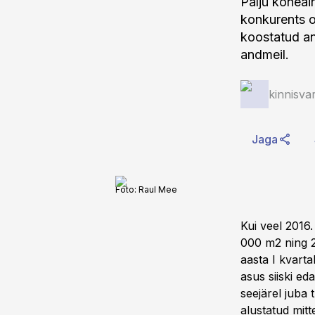
Palju kõneai
konkurents o
koostatud an
andmeil.
kinnisva
Jaga
Foto:
Raul Mee
Kui veel 2016
000 m2 ning 2
aasta I kvarta
asus siiski ed
seejärel juba t
alustatud mit