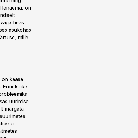
anud ning
d langema, on
ndiselt
 väga heas
vses asukohas
rtuse, mille
e on kaasa
e. Ennekõike
probleemiks
osas uurimise
elt märgata
 suurimates
alaenu
mitmetes