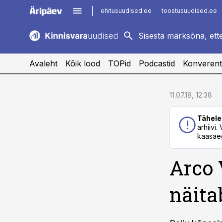
ehitusuudised.ee
toostusuudised.ee
kaubandus.ee
imelineajalugu.ee
logistikauudised.ee
imelineteadus.ee
Avaleht
Kõik lood
TOPid
Podcastid
Konverent
cebook
cebook
11.07.18, 12:38
Twitter)
Twitter)
Tähele
kedIn
kedIn
arhiivi
kaasaeg
ail
ail
Arco 
k
k
näita