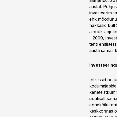
alanenud, 201
aastal. Põhju
investeerimisa
ehk möödunud 
hakkasid küll
ainuüksi ajut
– 2009, invest
tehti ehitist
aasta samas kv
Investeeringu
Intressid on 
kodumajapidam
kaheteistkümn
sisuliselt sam
ennekõike ehit
keskkonnas on