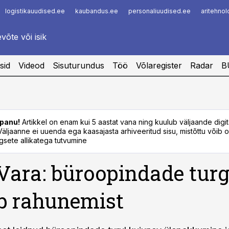
logistikauudised.ee
kaubandus.ee
personaliuudised.ee
aritehno
Infopank
Radar
sid
Videod
Sisuturundus
Töö
Võlaregister
Radar
B
panu!
Artikkel on enam kui 5 aastat vana ning kuulub väljaande digi
. Väljaanne ei uuenda ega kaasajasta arhiveeritud sisu, mistõttu võib ol
sete allikatega tutvumine
Vara: büroopindade tur
b rahunemist