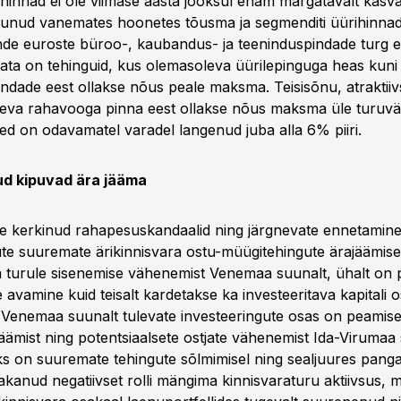
ürihinnad ei ole viimase aasta jooksul enam märgatavalt kasv
sunud vanemates hoonetes tõusma ja segmenditi üürihinna
nde euroste büroo-, kaubandus- ja teeninduspindade turg e
gata on tehinguid, kus olemasoleva üürilepinguga heas kuni
indade eest ollakse nõus peale maksma. Teisisõnu, atraktii
eva rahavooga pinna eest ollakse nõus maksma üle turuvää
sed on odavamatel varadel langenud juba alla 6% piiri.
d kipuvad ära jääma
ile kerkinud rahapesuskandaalid ning järgnevate ennetamin
te suuremate ärikinnisvara ostu-müügitehingute ärajäämis
 turule sisenemise vähenemist Venemaa suunalt, ühalt on 
avamine kuid teisalt kardetakse ka investeeritava kapitali 
t. Venemaa suunalt tulevate investeeringute osas on peamis
jäämist ning potentsiaalsete ostjate vähenemist Ida-Virumaa
aks on suuremate tehingute sõlmimisel ning sealjuures pang
akanud negatiivset rolli mängima kinnisvaraturu aktiivsus, 