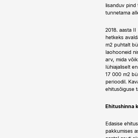
lisanduv pind
tunnetama alle
2018. aasta II
hetkeks avaldat
m2 puhtalt bü
laohooneid ni
arv, mida võik
lühiajaliselt 
17 000 m2 bür
perioodil. Ka
ehitusõiguse 
Ehitushinna 
Edasise ehitus
pakkumises as