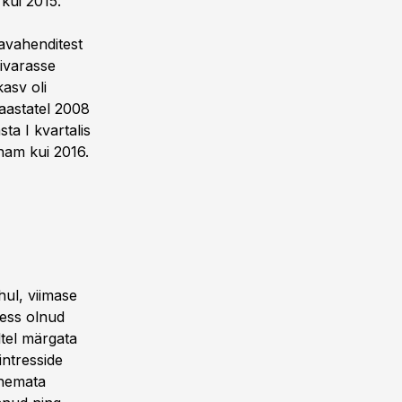
kui 2015.
mavahenditest
ivarasse
asv oli
aastatel 2008
ta I kvartalis
nam kui 2016.
hul, viimase
ress olnud
ltel märgata
intresside
enemata