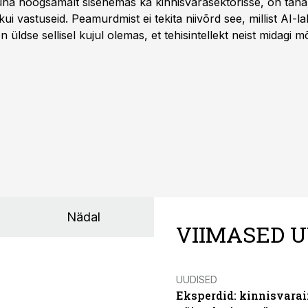
 üha hoogsamalt sisenemas ka kinnisvarasektorisse, on täna
i vastuseid. Peamurdmist ei tekita niivõrd see, millist AI-l
üldse sellisel kujul olemas, et tehisintellekt neist midagi mõ
Nädal
VIIMASED U
UUDISED
Eksperdid: kinnisvarai