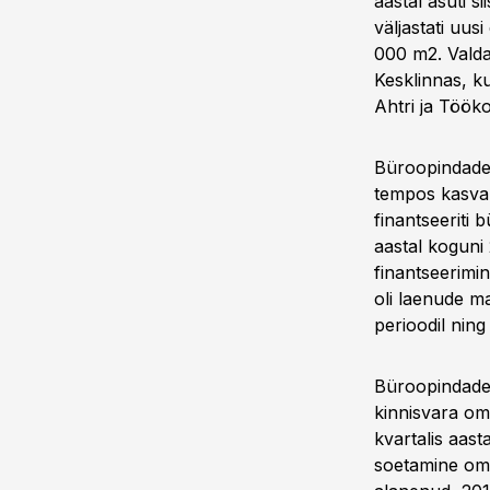
aastal asuti s
väljastati uu
000 m2. Valda
Kesklinnas, k
Ahtri ja Tööko
Büroopindade 
tempos kasvam
finantseeriti b
aastal koguni
finantseerimin
oli laenude m
perioodil ning
Büroopindade j
kinnisvara om
kvartalis aast
soetamine oma