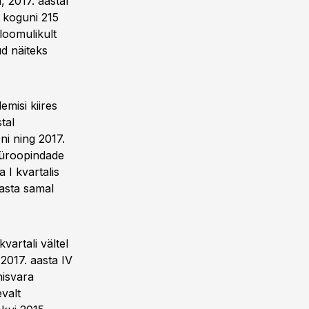
, 2017. aastal
 koguni 215
loomulikult
d näiteks
misi kiires
tal
oni ning 2017.
büroopindade
 I kvartalis
asta samal
vartali vältel
2017. aasta IV
nisvara
valt