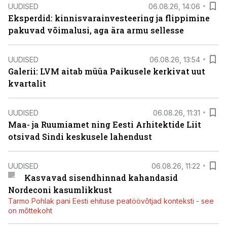
UUDISED
06.08.26, 14:06
Eksperdid: kinnisvarainvesteering ja flippimine
pakuvad võimalusi, aga ära armu sellesse
UUDISED
06.08.26, 13:54
Galerii: LVM aitab müüa Paikusele kerkivat uut
kvartalit
UUDISED
06.08.26, 11:31
Maa- ja Ruumiamet ning Eesti Arhitektide Liit
otsivad Sindi keskusele lahendust
UUDISED
06.08.26, 11:22
Kasvavad sisendhinnad kahandasid
Nordeconi kasumlikkust
Tarmo Pohlak pani Eesti ehituse peatöövõtjad konteksti - see
on mõttekoht