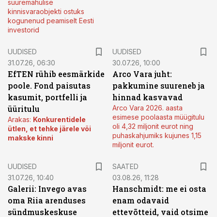
suuremahulise
kinnisvaraobjekti ostuks
kogunenud peamiselt Eesti
investorid
UUDISED
UUDISED
31.07.26, 06:30
30.07.26, 10:00
EfTEN rühib eesmärkide
Arco Vara juht:
poole. Fond paisutas
pakkumine suureneb ja
kasumit, portfelli ja
hinnad kasvavad
üüritulu
Arco Vara 2026. aasta
esimese poolaasta müügitulu
Arakas:
Konkurentidele
oli 4,32 miljonit eurot ning
ütlen, et tehke järele või
puhaskahjumiks kujunes 1,15
makske kinni
miljonit eurot.
UUDISED
SAATED
31.07.26, 10:40
03.08.26, 11:28
Galerii: Invego avas
Hanschmidt: me ei osta
oma Riia arenduses
enam odavaid
sündmuskeskuse
ettevõtteid, vaid otsime