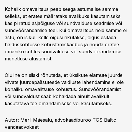
Kohalik omavalitsus peab seega astuma ise samme
selleks, et eratee määrataks avalikuks kasutamiseks
kas piiratud asjaõiguse või sundvalduse seadmise või
sundvõõrandamise teel. Kui omavalitsus neid samme ei
astu, on isikul, kelle õigusi rikutakse, õigus esitada
halduskohtusse kohustamiskaebus ja nõuda eratee
omaniku suhtes sundvalduse või sundvõõrandamise
menetluse alustamist.
Oluline on siiski rõhutada, et üksikute elamute juurde
viivate juurdepääsuteede vaidluste lahendamine ei ole
kohaliku omavalitsuse kohustus. Sundvõõrandamist
või sundvaldust saab kohaldada ainult avalikult
kasutatava tee omandamiseks või kasutamiseks.
Autor: Merli Mäesalu, advokaadibüroo TGS Baltic
vandeadvokaat