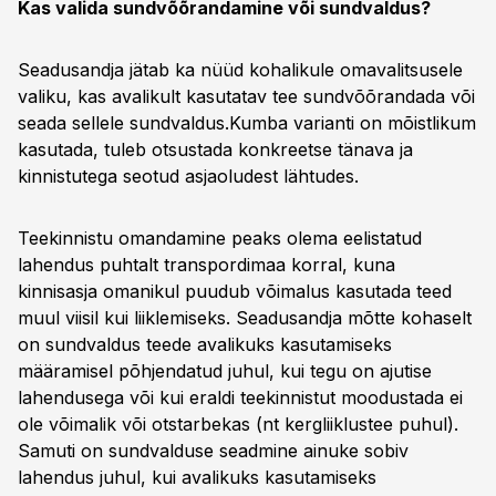
Kas valida sundvõõrandamine või sundvaldus?
Seadusandja jätab ka nüüd kohalikule omavalitsusele
valiku, kas avalikult kasutatav tee sundvõõrandada või
seada sellele sundvaldus.Kumba varianti on mõistlikum
kasutada, tuleb otsustada konkreetse tänava ja
kinnistutega seotud asjaoludest lähtudes.
Teekinnistu omandamine peaks olema eelistatud
lahendus puhtalt transpordimaa korral, kuna
kinnisasja omanikul puudub võimalus kasutada teed
muul viisil kui liiklemiseks. Seadusandja mõtte kohaselt
on sundvaldus teede avalikuks kasutamiseks
määramisel põhjendatud juhul, kui tegu on ajutise
lahendusega või kui eraldi teekinnistut moodustada ei
ole võimalik või otstarbekas (nt kergliiklustee puhul).
Samuti on sundvalduse seadmine ainuke sobiv
lahendus juhul, kui avalikuks kasutamiseks