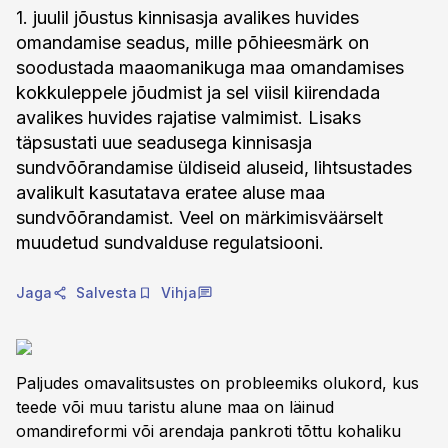
1. juulil jõustus kinnisasja avalikes huvides
omandamise seadus, mille põhieesmärk on
soodustada maaomanikuga maa omandamises
kokkuleppele jõudmist ja sel viisil kiirendada
avalikes huvides rajatise valmimist. Lisaks
täpsustati uue seadusega kinnisasja
sundvõõrandamise üldiseid aluseid, lihtsustades
avalikult kasutatava eratee aluse maa
sundvõõrandamist. Veel on märkimisväärselt
muudetud sundvalduse regulatsiooni.
Jaga
Salvesta
Vihja
Paljudes omavalitsustes on probleemiks olukord, kus
teede või muu taristu alune maa on läinud
omandireformi või arendaja pankroti tõttu kohaliku