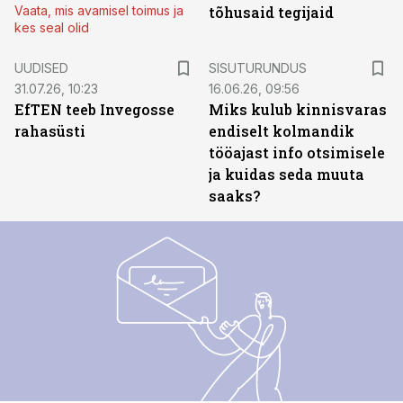
Vaata, mis avamisel toimus ja
tõhusaid tegijaid
kes seal olid
ST
UUDISED
SISUTURUNDUS
31.07.26, 10:23
16.06.26, 09:56
EfTEN teeb Invegosse
Miks kulub kinnisvaras
rahasüsti
endiselt kolmandik
tööajast info otsimisele
ja kuidas seda muuta
saaks?