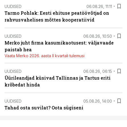
UUDISED
06.08.26, 11:11
Tarmo Pohlak: Eesti ehituse peatöövõtjad on
rahvusvahelises mõttes kooperatiivid
UUDISED
06.08.26, 10:50
Merko juht firma kasumikaotusest: väljavaade
paistab hea
Vaata Merko 2026. aasta II kvartali tulemusi
UUDISED
06.08.26, 06:15
Üürileandjad küsivad Tallinnas ja Tartus eriti
krõbedat hinda
UUDISED
05.08.26, 14:00
Tahad osta suvilat? Oota sügiseni