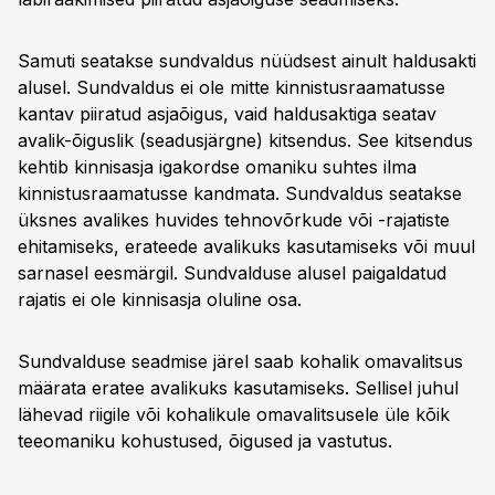
Samuti seatakse sundvaldus nüüdsest ainult haldusakti
alusel. Sundvaldus ei ole mitte kinnistus­raamatusse
kantav piiratud asjaõigus, vaid haldusaktiga seatav
avalik-õiguslik (seadusjärgne) kitsendus. See kitsendus
kehtib kinnisasja igakordse omaniku suhtes ilma
kinnistusraamatusse kandmata. Sundvaldus seatakse
üksnes avalikes huvides tehnovõrkude või -rajatiste
ehitamiseks, erateede avalikuks kasutamiseks või muul
sarnasel eesmärgil. Sundvalduse alusel paigaldatud
rajatis ei ole kinnisasja oluline osa.
Sundvalduse seadmise järel saab kohalik omavalitsus
määrata eratee avalikuks kasutamiseks. Sellisel juhul
lähevad riigile või kohalikule omavalitsusele üle kõik
teeomaniku kohustused, õigused ja vastutus.