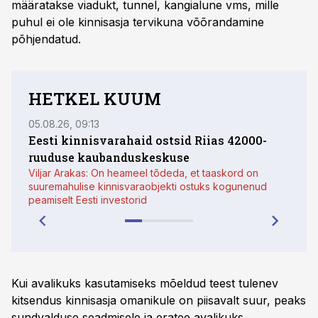
määratakse viadukt, tunnel, kangialune vms, mille
puhul ei ole kinnisasja tervikuna võõrandamine
põhjendatud.
HETKEL KUUM
05.08.26, 09:13
03.08.
Eesti kinnisvarahaid ostsid Riias 42000-
ruuduse kaubanduskeskuse
võiv
Viljar Arakas: On heameel tõdeda, et taaskord on
ostja
suuremahulise kinnisvaraobjekti ostuks kogunenud
peamiselt Eesti investorid
Kui avalikuks kasutamiseks mõeldud teest tulenev
kitsendus kinnisasja omanikule on piisavalt suur, peaks
sundvalduse seadmisele ja eratee avalikuks