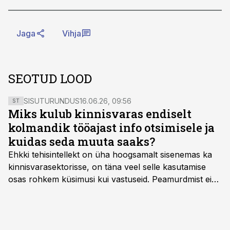
Jaga
Vihja
SEOTUD LOOD
SISUTURUNDUS
16.06.26, 09:56
ST
Miks kulub kinnisvaras endiselt
kolmandik tööajast info otsimisele ja
kuidas seda muuta saaks?
Ehkki tehisintellekt on üha hoogsamalt sisenemas ka
kinnisvarasektorisse, on täna veel selle kasutamise
osas rohkem küsimusi kui vastuseid. Peamurdmist ei
tekita niivõrd see, millist AI-lahendust kasutada, vaid
kas ettevõtte andmed on üldse sellisel kujul olemas, et
tehisintellekt neist midagi mõistlikku välja lugeda
suudaks.