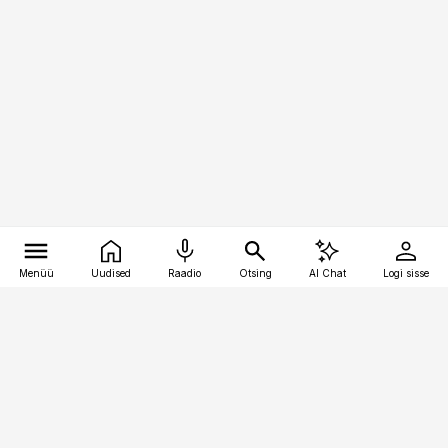
Menüü
Uudised
Raadio
Otsing
AI Chat
Logi sisse
Vana-Lõuna 39/1, 19094 Tallinn
(+372) 667 0111
kinnisvarauudised@kinnisvarauudised.ee