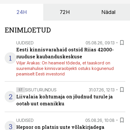
24H
72H
Nädal
ENIMLOETUD
UUDISED
05.08.26, 09:13
Eesti kinnisvarahaid ostsid Riias 42000-
1
ruuduse kaubanduskeskuse
Viljar Arakas: On heameel tõdeda, et taaskord on
suuremahulise kinnisvaraobjekti ostuks kogunenud
peamiselt Eesti investorid
SISUTURUNDUS
31.07.26, 12:13
ST
2
Liivalaia kohtumaja on jõudnud turule ja
ootab uut omanikku
UUDISED
05.08.26, 10:08
3
Hepsor on platsis uute võlakirjadega