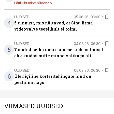
Lätti liikumine süveneb
UUDISED
05.08.26, 09:00
4
5 tunnust, mis näitavad, et Sinu firma
videovalve tegelikult ei toimi
UUDISED
04.08.26, 06:30
5
7 olulist seika oma esimese kodu ostmisel
ehk kuidas mitte minna valikuga alt
UUDISED
05.08.26, 06:30
6
Üleriigiline korteritehingute hind on
pealinna nägu
VIIMASED UUDISED