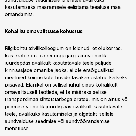
kasutamiseks määramisele eelistama teealuse maa
omandamist.
Kohaliku omavalitsuse kohustus
Riigikohtu tsiviilkolleegium on leidnud, et olukorras,
kus eratee on planeeringu järgi ainuvõimalik
juurdepääs avalikult kasutatavale teele paljude
kinnisasjade omanike jaoks, ei ole eraõiguslikud
meetmed kõigi isikute huvide tasakaalustatud kaitseks
piisavad. Elanikel on sellisel juhul õigus kohalikult
omavalitsuselt taotleda, et ta määraks sellise
transpordimaa sihtotstarbega eratee, mis on ainus või
peamine võimalik juurdepääs avalikult kasutatavale
teele, avalikuks kasutamiseks ja algataks sellele
sundvalduse seadmise või sundvõõrandamise
menetluse.