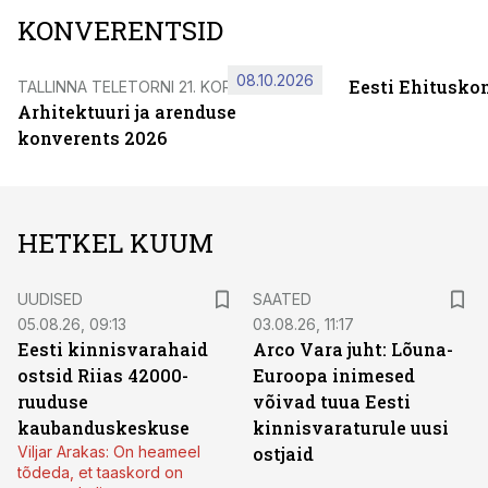
KONVERENTSID
08.10.2026
Eesti Ehitusko
TALLINNA TELETORNI 21. KORRUSEL
Arhitektuuri ja arenduse
konverents 2026
HETKEL KUUM
UUDISED
SAATED
05.08.26, 09:13
03.08.26, 11:17
Eesti kinnisvarahaid
Arco Vara juht: Lõuna-
ostsid Riias 42000-
Euroopa inimesed
ruuduse
võivad tuua Eesti
kaubanduskeskuse
kinnisvaraturule uusi
Viljar Arakas: On heameel
ostjaid
tõdeda, et taaskord on