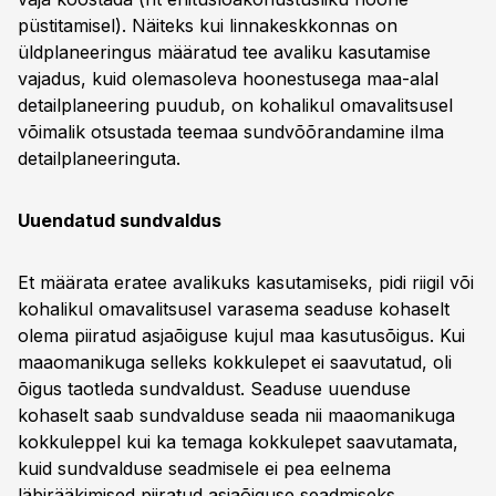
püstitamisel). Näiteks kui linnakeskkonnas on
üldplaneeringus määratud tee avaliku kasutamise
vajadus, kuid olemasoleva hoonestusega maa-alal
detailplaneering puudub, on kohalikul omavalitsusel
võimalik otsustada teemaa sundvõõrandamine ilma
detailplaneeringuta.
Uuendatud sundvaldus
Et määrata eratee avalikuks kasutamiseks, pidi riigil või
kohalikul omavalitsusel varasema seaduse kohaselt
olema piiratud asjaõiguse kujul maa kasutusõigus. Kui
maaomanikuga selleks kokkulepet ei saavutatud, oli
õigus taotleda sundvaldust. Seaduse uuenduse
kohaselt saab sundvalduse seada nii maaomanikuga
kokkuleppel kui ka temaga kokkulepet saavutamata,
kuid sundvalduse seadmisele ei pea eelnema
läbirääkimised piiratud asjaõiguse seadmiseks.