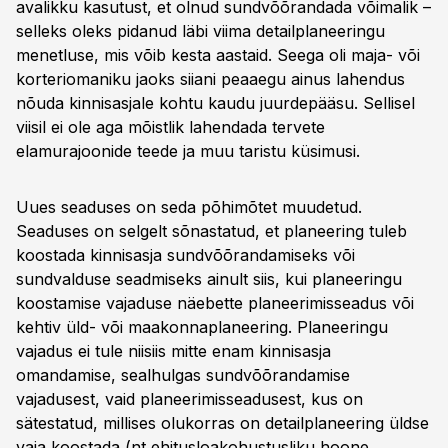
avalikku kasutust, et olnud sundvõõrandada võimalik –
selleks oleks pidanud läbi viima detailplaneeringu
menetluse, mis võib kesta aastaid. Seega oli maja- või
korteriomaniku jaoks siiani peaaegu ainus lahendus
nõuda kinnisasjale kohtu kaudu juurdepääsu. Sellisel
viisil ei ole aga mõistlik lahendada tervete
elamurajoonide teede ja muu taristu küsimusi.
Uues seaduses on seda põhimõtet muudetud.
Seaduses on selgelt sõnastatud, et planeering tuleb
koostada kinnisasja sundvõõrandamiseks või
sundvalduse seadmiseks ainult siis, kui planeeringu
koostamise vajaduse näebette planeerimisseadus või
kehtiv üld- või maakonnaplaneering. Planeeringu
vajadus ei tule niisiis mitte enam kinnisasja
omandamise, sealhulgas sundvõõrandamise
vajadusest, vaid planeerimisseadusest, kus on
sätestatud, millises olukorras on detailplaneering üldse
vaja koostada (nt ehitusloakohustusliku hoone