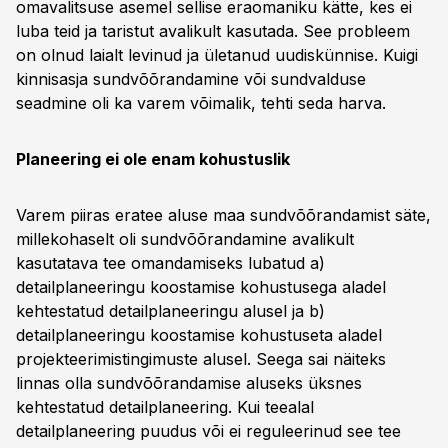
omavalitsuse asemel sellise eraomaniku kätte, kes ei
luba teid ja taristut avalikult kasutada. See probleem
on olnud laialt levinud ja ületanud uudiskünnise. Kuigi
kinnisasja sundvõõrandamine või sundvalduse
seadmine oli ka varem võimalik, tehti seda harva.
Planeering ei ole enam kohustuslik
Varem piiras eratee aluse maa sundvõõrandamist säte,
millekohaselt oli sundvõõrandamine avalikult
kasutatava tee omandamiseks lubatud a)
detailplaneeringu koostamise kohustusega aladel
kehtestatud detailplaneeringu alusel ja b)
detailplaneeringu koostamise kohustuseta aladel
projekteerimistingimuste alusel. Seega sai näiteks
linnas olla sundvõõrandamise aluseks üksnes
kehtestatud detailplaneering. Kui teealal
detailplaneering puudus või ei reguleerinud see tee