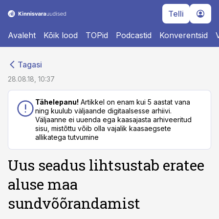
Telli
Avaleht
Kõik lood
TOPid
Podcastid
Konverentsid
cebook
cebook
Tagasi
Twitter)
Twitter)
28.08.18, 10:37
kedIn
kedIn
Tähelepanu!
Artikkel on enam kui 5 aastat vana
ning kuulub väljaande digitaalsesse arhiivi.
ail
ail
Väljaanne ei uuenda ega kaasajasta arhiveeritud
sisu, mistõttu võib olla vajalik kaasaegsete
k
k
allikatega tutvumine
Uus seadus lihtsustab eratee
aluse maa
sundvõõrandamist