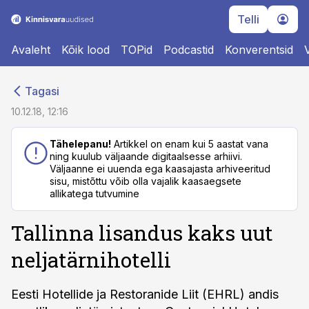
Telli
Avaleht
Kõik lood
TOPid
Podcastid
Konverentsid
cebook
cebook
Tagasi
Twitter)
Twitter)
10.12.18, 12:16
kedIn
kedIn
Tähelepanu!
Artikkel on enam kui 5 aastat vana
ning kuulub väljaande digitaalsesse arhiivi.
ail
ail
Väljaanne ei uuenda ega kaasajasta arhiveeritud
sisu, mistõttu võib olla vajalik kaasaegsete
k
k
allikatega tutvumine
Tallinna lisandus kaks uut
neljatärnihotelli
Eesti Hotellide ja Restoranide Liit (EHRL) andis