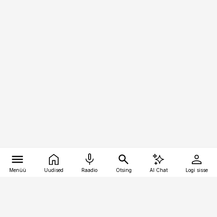
Menüü
Uudised
Raadio
Otsing
AI Chat
Logi sisse
Vana-Lõuna 39/1, 19094 Tallinn