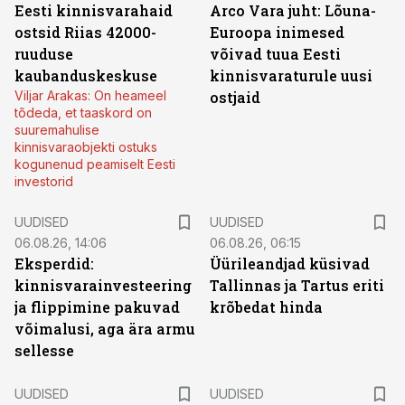
Eesti kinnisvarahaid
Arco Vara juht: Lõuna-
ostsid Riias 42000-
Euroopa inimesed
ruuduse
võivad tuua Eesti
kaubanduskeskuse
kinnisvaraturule uusi
Viljar Arakas: On heameel
ostjaid
tõdeda, et taaskord on
suuremahulise
kinnisvaraobjekti ostuks
kogunenud peamiselt Eesti
investorid
UUDISED
UUDISED
06.08.26, 14:06
06.08.26, 06:15
Eksperdid:
Üürileandjad küsivad
kinnisvarainvesteering
Tallinnas ja Tartus eriti
ja flippimine pakuvad
krõbedat hinda
võimalusi, aga ära armu
sellesse
UUDISED
UUDISED