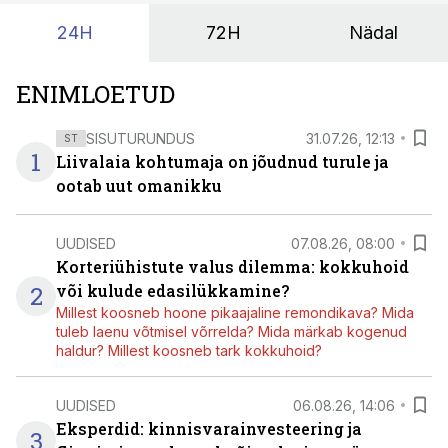
24H
72H
Nädal
ENIMLOETUD
SISUTURUNDUS
31.07.26, 12:13
ST
1
Liivalaia kohtumaja on jõudnud turule ja
ootab uut omanikku
UUDISED
07.08.26, 08:00
Korteriühistute valus dilemma: kokkuhoid
2
või kulude edasilükkamine?
Millest koosneb hoone pikaajaline remondikava? Mida
tuleb laenu võtmisel võrrelda? Mida märkab kogenud
haldur? Millest koosneb tark kokkuhoid?
UUDISED
06.08.26, 14:06
Eksperdid: kinnisvarainvesteering ja
3