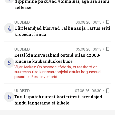
flippimine pakuvad võimalusi, aga ära armu
sellesse
UUDISED
06.08.26, 06:15
4
Üürileandjad küsivad Tallinnas ja Tartus eriti
krõbedat hinda
UUDISED
05.08.26, 09:13
Eesti kinnisvarahaid ostsid Riias 42000-
5
ruuduse kaubanduskeskuse
Viljar Arakas: On heameel tõdeda, et taaskord on
suuremahulise kinnisvaraobjekti ostuks kogunenud
peamiselt Eesti investorid
UUDISED
07.08.26, 06:30
6
Turul uputab uutest korteritest: arendajad
hindu langetama ei kibele