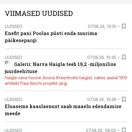
VIIMASED UUDISED
UUDISED
07.08.26, 13:35
Enefit pani Poolas püsti enda suurima
päikesepargi
UUDISED
07.08.26, 10:45
Galerii: Narva Haigla teeb 19,2 -miljonilise
juurdeehituse
Haigla vana hoone (toona Kreenholmi haigla) valmis aastal 1913
arhitekt Paul Alischi projekti järgi.
UUDISED
07.08.26, 10:38
Eluaseme kaaslaenust saab maaelu edendamise
meede
UUDISED
07.08.26, 08:00