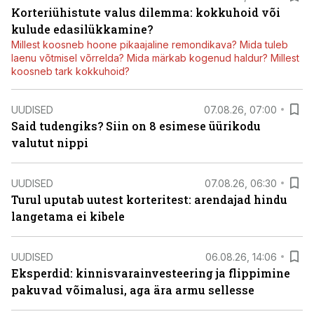
Korteriühistute valus dilemma: kokkuhoid või
kulude edasilükkamine?
Millest koosneb hoone pikaajaline remondikava? Mida tuleb
laenu võtmisel võrrelda? Mida märkab kogenud haldur? Millest
koosneb tark kokkuhoid?
UUDISED
07.08.26, 07:00
Said tudengiks? Siin on 8 esimese üürikodu
valutut nippi
UUDISED
07.08.26, 06:30
Turul uputab uutest korteritest: arendajad hindu
langetama ei kibele
UUDISED
06.08.26, 14:06
Eksperdid: kinnisvarainvesteering ja flippimine
pakuvad võimalusi, aga ära armu sellesse