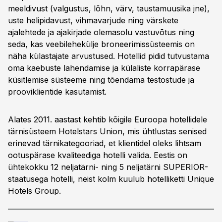
meeldivust (valgustus, lõhn, värv, taustamuusika jne),
uste helipidavust, vihmavarjude ning värskete
ajalehtede ja ajakirjade olemasolu vastuvõtus ning
seda, kas veebilehekülje broneerimissüsteemis on
näha külastajate arvustused. Hotellid pidid tutvustama
oma kaebuste lahendamise ja külaliste korrapärase
küsitlemise süsteeme ning tõendama testostude ja
prooviklientide kasutamist.
Alates 2011. aastast kehtib kõigile Euroopa hotellidele
tärnisüsteem Hotelstars Union, mis ühtlustas senised
erinevad tärnikategooriad, et klientidel oleks lihtsam
ootuspärase kvaliteediga hotelli valida. Eestis on
ühtekokku 12 neljatärni- ning 5 neljatärni SUPERIOR-
staatusega hotelli, neist kolm kuulub hotelliketti Unique
Hotels Group.