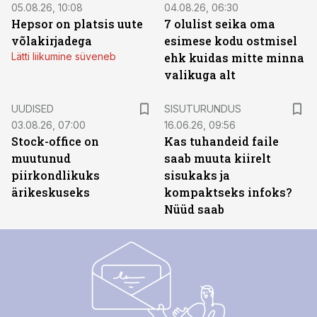
05.08.26, 10:08
04.08.26, 06:30
Hepsor on platsis uute
7 olulist seika oma
võlakirjadega
esimese kodu ostmisel
Lätti liikumine süveneb
ehk kuidas mitte minna
valikuga alt
ST
UUDISED
SISUTURUNDUS
03.08.26, 07:00
16.06.26, 09:56
Stock-office on
Kas tuhandeid faile
muutunud
saab muuta kiirelt
piirkondlikuks
sisukaks ja
ärikeskuseks
kompaktseks infoks?
Nüüd saab