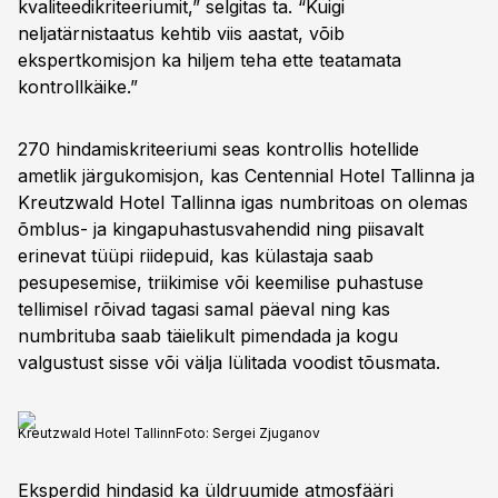
kvaliteedikriteeriumit,” selgitas ta. “Kuigi
neljatärnistaatus kehtib viis aastat, võib
ekspertkomisjon ka hiljem teha ette teatamata
kontrollkäike.”
270 hindamiskriteeriumi seas kontrollis hotellide
ametlik järgukomisjon, kas Centennial Hotel Tallinna ja
Kreutzwald Hotel Tallinna igas numbritoas on olemas
õmblus- ja kingapuhastusvahendid ning piisavalt
erinevat tüüpi riidepuid, kas külastaja saab
pesupesemise, triikimise või keemilise puhastuse
tellimisel rõivad tagasi samal päeval ning kas
numbrituba saab täielikult pimendada ja kogu
valgustust sisse või välja lülitada voodist tõusmata.
Kreutzwald Hotel Tallinn
Foto:
Sergei Zjuganov
Eksperdid hindasid ka üldruumide atmosfääri