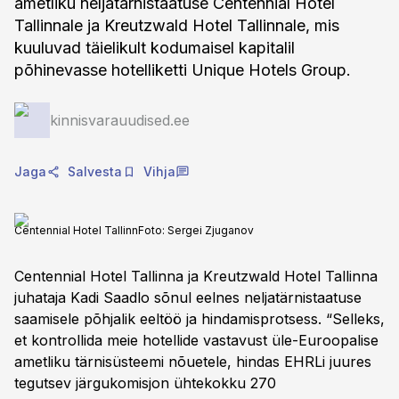
ametliku neljatärnistaatuse Centennial Hotel
Tallinnale ja Kreutzwald Hotel Tallinnale, mis
kuuluvad täielikult kodumaisel kapitalil
põhinevasse hotelliketti Unique Hotels Group.
kinnisvarauudised.ee
Jaga
Salvesta
Vihja
Centennial Hotel Tallinn
Foto:
Sergei Zjuganov
Centennial Hotel Tallinna ja Kreutzwald Hotel Tallinna
juhataja Kadi Saadlo sõnul eelnes neljatärnistaatuse
saamisele põhjalik eeltöö ja hindamisprotsess. “Selleks,
et kontrollida meie hotellide vastavust üle-Euroopalise
ametliku tärnisüsteemi nõuetele, hindas EHRLi juures
tegutsev järgukomisjon ühtekokku 270