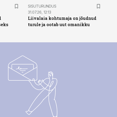
ST
SISUTURUNDUS
31.07.26, 12:13
d
Liivalaia kohtumaja on jõudnud
seks
turule ja ootab uut omanikku