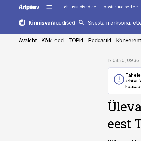
ehitusuudised.ee
toostusuudised.ee
kaubandus.ee
imelineajalugu.ee
logistikauudised.ee
imelineteadus.ee
Avaleht
Kõik lood
TOPid
Podcastid
Konverent
cebook
12.08.20, 09:36
Twitter)
Tähele
kedIn
arhiivi
kaasaeg
ail
Üleva
k
eest 