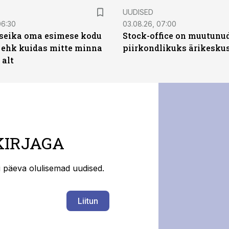
UUDISED
06:30
03.08.26, 07:00
t seika oma esimese kodu
Stock-office on muutunu
 ehk kuidas mitte minna
piirkondlikuks ärikesku
 alt
KIRJAGA
ti päeva olulisemad uudised.
Liitun