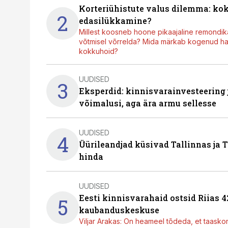
Korteriühistute valus dilemma: ko
2
edasilükkamine?
Millest koosneb hoone pikaajaline remondik
võtmisel võrrelda? Mida märkab kogenud hal
kokkuhoid?
UUDISED
3
Eksperdid: kinnisvarainvesteering
võimalusi, aga ära armu sellesse
UUDISED
4
Üürileandjad küsivad Tallinnas ja T
hinda
UUDISED
Eesti kinnisvarahaid ostsid Riias 
5
kaubanduskeskuse
Viljar Arakas: On heameel tõdeda, et taasko