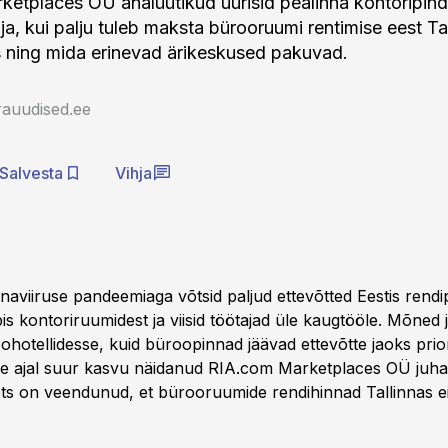
etplaces OÜ analüütikud uurisid pealinna kontoripind
lja, kui palju tuleb maksta bürooruumi rentimise eest Tal
 ning mida erinevad ärikeskused pakuvad.
rauudised.ee
Salvesta
Vihja
aviiruse pandeemiaga võtsid paljud ettevõtted Eestis rend
s kontoriruumidest ja viisid töötajad üle kaugtööle. Mõned j
hotellidesse, kuid büroopinnad jäävad ettevõtte jaoks prior
e ajal suur kasvu näidanud RIA.com Marketplaces OÜ juhat
 on veendunud, et bürooruumide rendihinnad Tallinnas ei