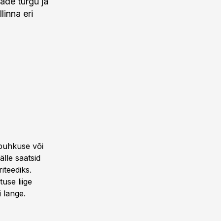
ade turgu ja
linna eri
ipuhkuse või
älle saatsid
iteediks.
use liige
 lange.