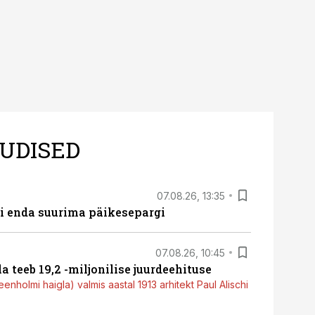
UDISED
07.08.26, 13:35
ti enda suurima päikesepargi
07.08.26, 10:45
a teeb 19,2 -miljonilise juurdeehituse
nholmi haigla) valmis aastal 1913 arhitekt Paul Alischi