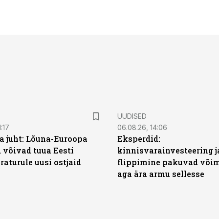
UUDISED
:17
06.08.26, 14:06
a juht: Lõuna-Euroopa
Eksperdid:
 võivad tuua Eesti
kinnisvarainvesteering j
aturule uusi ostjaid
flippimine pakuvad võim
aga ära armu sellesse