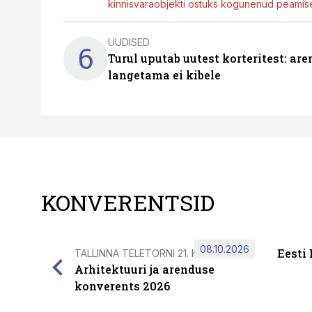
kinnisvaraobjekti ostuks kogunenud peamisel
UUDISED
6
Turul uputab uutest korteritest: ar
langetama ei kibele
KONVERENTSID
08.10.2026
Eesti
TALLINNA TELETORNI 21. KORRUSEL
Arhitektuuri ja arenduse
konverents 2026