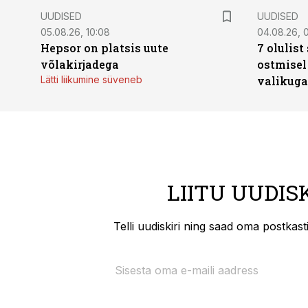
UUDISED
UUDISED
05.08.26, 10:08
04.08.26, 
Hepsor on platsis uute
7 olulis
võlakirjadega
ostmisel
Lätti liikumine süveneb
valikuga
LIITU UUDIS
Telli uudiskiri ning saad oma postkas