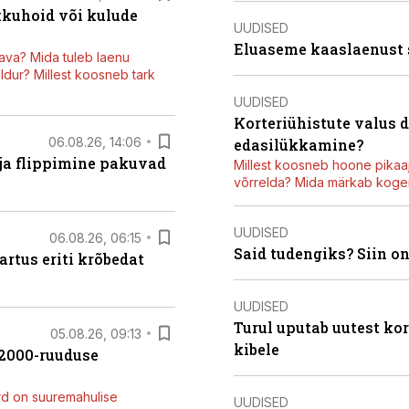
kkuhoid või kulude
UUDISED
Eluaseme kaaslaenust
ava? Mida tuleb laenu
dur? Millest koosneb tark
UUDISED
Korteriühistute valus 
06.08.26, 14:06
edasilükkamine?
 ja flippimine pakuvad
Millest koosneb hoone pikaaj
võrrelda? Mida märkab kogen
UUDISED
06.08.26, 06:15
Said tudengiks? Siin o
artus eriti krõbedat
UUDISED
Turul uputab uutest kor
05.08.26, 09:13
kibele
42000-ruuduse
rd on suuremahulise
UUDISED