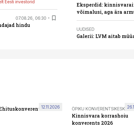
t Eesti investorid
Eksperdid: kinnisvarai
võimalusi, aga ära arm
07.08.26, 06:30
endajad hindu
UUDISED
Galerii: LVM aitab müü
12.11.2026
26.
 Ehituskonverents 2026
ÖPIKU KONVERENTSIKESKUS
Kinnisvara korrashoiu
konverents 2026