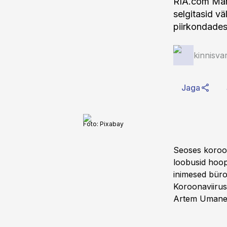
RIA.com Mark
selgitasid vä
piirkondades
kinnisva
Jaga
Foto:
Pixabay
Seoses koroon
loobusid hoopi
inimesed büroo
Koroonaviirus
Artem Umanets