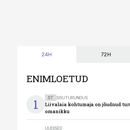
24H
72H
ENIMLOETUD
ST
SISUTURUNDUS
1
Liivalaia kohtumaja on jõudnud turu
omanikku
UUDISED