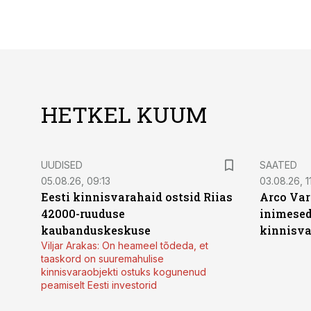
HETKEL KUUM
UUDISED
SAATED
05.08.26, 09:13
03.08.26, 11
Eesti kinnisvarahaid ostsid Riias
Arco Var
42000-ruuduse
inimesed
kaubanduskeskuse
kinnisvar
Viljar Arakas: On heameel tõdeda, et
taaskord on suuremahulise
kinnisvaraobjekti ostuks kogunenud
peamiselt Eesti investorid