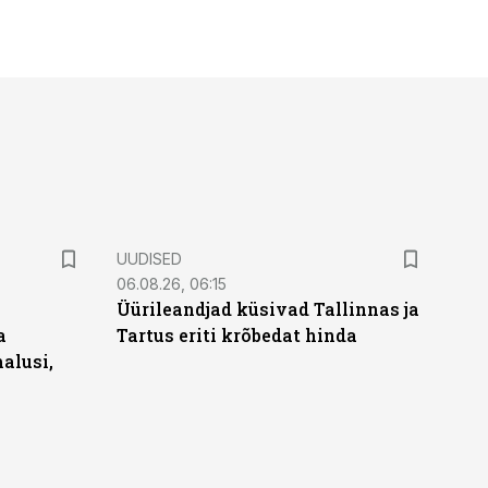
UUDISED
06.08.26, 06:15
Üürileandjad küsivad Tallinnas ja
a
Tartus eriti krõbedat hinda
alusi,