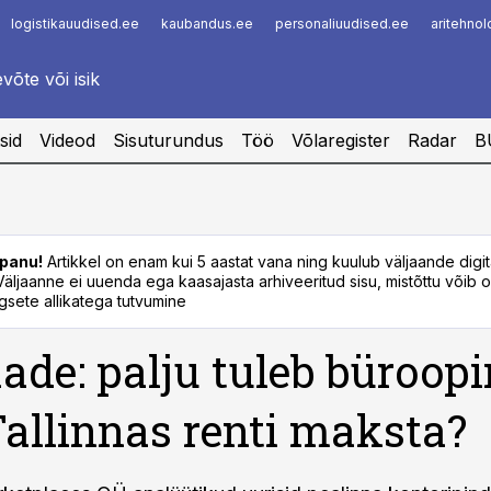
logistikauudised.ee
kaubandus.ee
personaliuudised.ee
aritehno
Infopank
Radar
sid
Videod
Sisuturundus
Töö
Võlaregister
Radar
B
panu!
Artikkel on enam kui 5 aastat vana ning kuulub väljaande digi
. Väljaanne ei uuenda ega kaasajasta arhiveeritud sisu, mistõttu võib ol
sete allikatega tutvumine
ade: palju tuleb büroop
Tallinnas renti maksta?