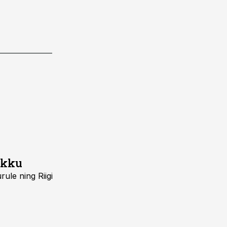
ikku
ule ning Riigi