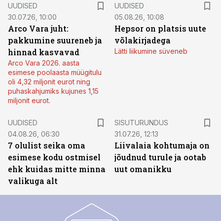
UUDISED
UUDISED
30.07.26, 10:00
05.08.26, 10:08
Arco Vara juht:
Hepsor on platsis uute
pakkumine suureneb ja
võlakirjadega
hinnad kasvavad
Lätti liikumine süveneb
Arco Vara 2026. aasta
esimese poolaasta müügitulu
oli 4,32 miljonit eurot ning
puhaskahjumiks kujunes 1,15
miljonit eurot.
ST
UUDISED
SISUTURUNDUS
04.08.26, 06:30
31.07.26, 12:13
7 olulist seika oma
Liivalaia kohtumaja on
esimese kodu ostmisel
jõudnud turule ja ootab
ehk kuidas mitte minna
uut omanikku
valikuga alt