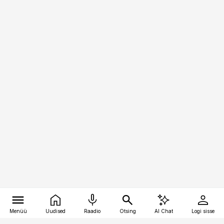
Menüü
Uudised
Raadio
Otsing
AI Chat
Logi sisse