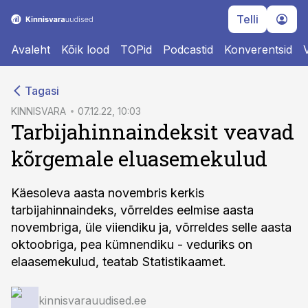
Telli
Avaleht
Kõik lood
TOPid
Podcastid
Konverentsid
cebook
Tagasi
Twitter)
KINNISVARA
07.12.22, 10:03
Tarbijahinnaindeksit veavad
kedIn
kõrgemale eluasemekulud
ail
k
Käesoleva aasta novembris kerkis
tarbijahinnaindeks, võrreldes eelmise aasta
novembriga, üle viiendiku ja, võrreldes selle aasta
oktoobriga, pea kümnendiku - veduriks on
elaasemekulud, teatab Statistikaamet.
kinnisvarauudised.ee