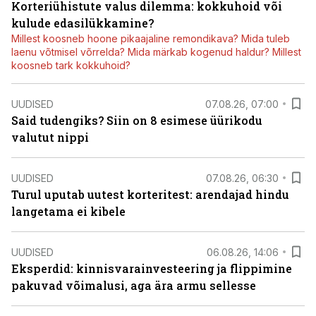
Korteriühistute valus dilemma: kokkuhoid või
kulude edasilükkamine?
Millest koosneb hoone pikaajaline remondikava? Mida tuleb
laenu võtmisel võrrelda? Mida märkab kogenud haldur? Millest
koosneb tark kokkuhoid?
UUDISED
07.08.26, 07:00
Said tudengiks? Siin on 8 esimese üürikodu
valutut nippi
UUDISED
07.08.26, 06:30
Turul uputab uutest korteritest: arendajad hindu
langetama ei kibele
UUDISED
06.08.26, 14:06
Eksperdid: kinnisvarainvesteering ja flippimine
pakuvad võimalusi, aga ära armu sellesse