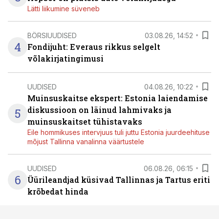
Lätti liikumine süveneb
BÖRSIUUDISED
03.08.26, 14:52
4
Fondijuht: Everaus rikkus selgelt
võlakirjatingimusi
UUDISED
04.08.26, 10:22
Muinsuskaitse ekspert: Estonia laiendamise
diskussioon on läinud lahmivaks ja
5
muinsuskaitset tühistavaks
Eile hommikuses intervjuus tuli juttu Estonia juurdeehituse
mõjust Tallinna vanalinna väärtustele
UUDISED
06.08.26, 06:15
6
Üürileandjad küsivad Tallinnas ja Tartus eriti
krõbedat hinda