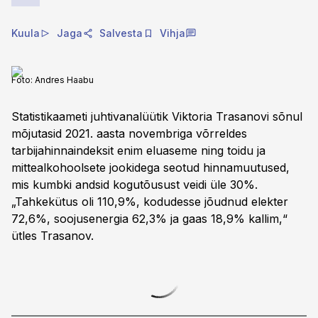
Kuula
Jaga
Salvesta
Vihja
Foto:
Andres Haabu
Statistikaameti juhtivanalüütik Viktoria Trasanovi sõnul
mõjutasid 2021. aasta novembriga võrreldes
tarbijahinnaindeksit enim eluaseme ning toidu ja
mittealkohoolsete jookidega seotud hinnamuutused,
mis kumbki andsid kogutõusust veidi üle 30%.
„Tahkekütus oli 110,9%, kodudesse jõudnud elekter
72,6%, soojusenergia 62,3% ja gaas 18,9% kallim,“
ütles Trasanov.