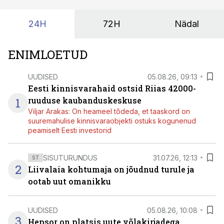
24H
72H
Nädal
ENIMLOETUD
UUDISED
05.08.26, 09:13
Eesti kinnisvarahaid ostsid Riias 42000-
1
ruuduse kaubanduskeskuse
Viljar Arakas: On heameel tõdeda, et taaskord on
suuremahulise kinnisvaraobjekti ostuks kogunenud
peamiselt Eesti investorid
SISUTURUNDUS
31.07.26, 12:13
ST
2
Liivalaia kohtumaja on jõudnud turule ja
ootab uut omanikku
UUDISED
05.08.26, 10:08
3
Hepsor on platsis uute võlakirjadega