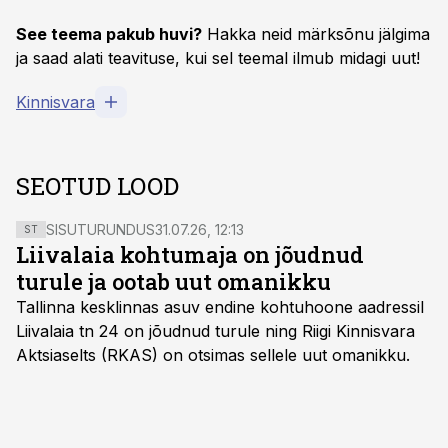
See teema pakub huvi?
Hakka neid märksõnu jälgima
ja saad alati teavituse, kui sel teemal ilmub midagi uut!
Kinnisvara
SEOTUD LOOD
SISUTURUNDUS
31.07.26, 12:13
ST
Liivalaia kohtumaja on jõudnud
turule ja ootab uut omanikku
Tallinna kesklinnas asuv endine kohtuhoone aadressil
Liivalaia tn 24 on jõudnud turule ning Riigi Kinnisvara
Aktsiaselts (RKAS) on otsimas sellele uut omanikku.