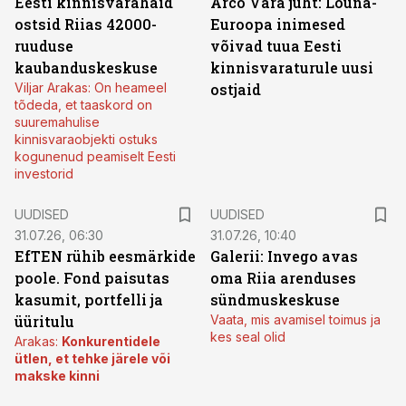
Eesti kinnisvarahaid
Arco Vara juht: Lõuna-
ostsid Riias 42000-
Euroopa inimesed
ruuduse
võivad tuua Eesti
kaubanduskeskuse
kinnisvaraturule uusi
Viljar Arakas: On heameel
ostjaid
tõdeda, et taaskord on
suuremahulise
kinnisvaraobjekti ostuks
kogunenud peamiselt Eesti
investorid
UUDISED
UUDISED
31.07.26, 06:30
31.07.26, 10:40
EfTEN rühib eesmärkide
Galerii: Invego avas
poole. Fond paisutas
oma Riia arenduses
kasumit, portfelli ja
sündmuskeskuse
üüritulu
Vaata, mis avamisel toimus ja
kes seal olid
Arakas:
Konkurentidele
ütlen, et tehke järele või
makske kinni