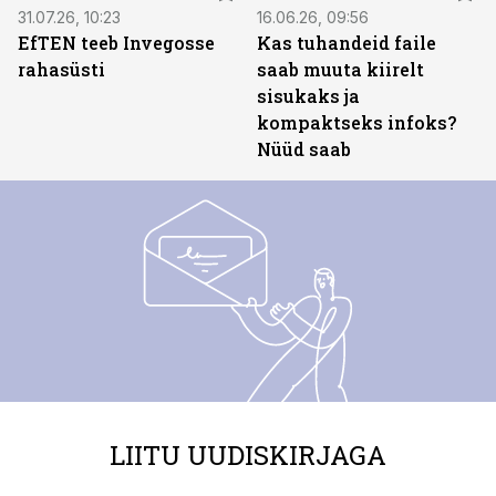
31.07.26, 10:23
16.06.26, 09:56
EfTEN teeb Invegosse
Kas tuhandeid faile
rahasüsti
saab muuta kiirelt
sisukaks ja
kompaktseks infoks?
Nüüd saab
LIITU UUDISKIRJAGA