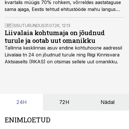
kvartalis müügis 70% rohkem, võrreldes aastataguse
sama ajaga, Eestis tehtud ehitustööde mahu langus
aga süvenes, kirjutab Swedbanki ökonomist Marianna
Rõbinskaja.
SISUTURUNDUS
31.07.26, 12:13
ST
Liivalaia kohtumaja on jõudnud
turule ja ootab uut omanikku
Tallinna kesklinnas asuv endine kohtuhoone aadressil
Liivalaia tn 24 on jõudnud turule ning Riigi Kinnisvara
Aktsiaselts (RKAS) on otsimas sellele uut omanikku.
24H
72H
Nädal
ENIMLOETUD