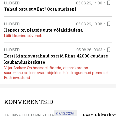
UUDISED
05.08.26, 14:00
Tahad osta suvilat? Oota sügiseni
UUDISED
05.08.26, 10:08
Hepsor on platsis uute võlakirjadega
Lätti liikumine süveneb
UUDISED
05.08.26, 09:13
Eesti kinnisvarahaid ostsid Riias 42000-ruuduse
kaubanduskeskuse
Viljar Arakas: On heameel tõdeda, et taaskord on
suuremahulise kinnisvaraobjekti ostuks kogunenud peamiselt
Eesti investorid
KONVERENTSID
08.10.2026
Eesti Ehitusko
TALLINNA TELETORNI 21. KORRUSEL