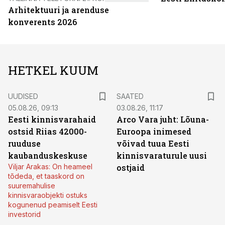
Arhitektuuri ja arenduse
konverents 2026
HETKEL KUUM
UUDISED
SAATED
05.08.26, 09:13
03.08.26, 11:17
Eesti kinnisvarahaid
Arco Vara juht: Lõuna-
ostsid Riias 42000-
Euroopa inimesed
ruuduse
võivad tuua Eesti
kaubanduskeskuse
kinnisvaraturule uusi
Viljar Arakas: On heameel
ostjaid
tõdeda, et taaskord on
suuremahulise
kinnisvaraobjekti ostuks
kogunenud peamiselt Eesti
investorid