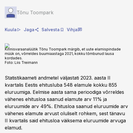
Tõnu Toompark
Kuula
Jaga
Salvesta
Vihja
Kinnisvaraanalüütik Tõnu Toompark märgib, et uute elamispindade
müük on, võrreldes buumiaastaga 2021, kokku tõmbunud lausa
kordades.
Foto:
Liis Treimann
Statistikaameti andmetel väljastati 2023. aasta II
kvartalis Eestis ehitusluba 548 elamule kokku 855
eluruumiga. Eelmise aasta sama perioodiga võrreldes
vähenes ehitusloa saanud elamute arv 11% ja
eluruumide arv 49%. Ehitusloa saanud eluruumide arv
vähenes elamute arvust oluliselt rohkem, sest tänavu
II kvartalis said ehitusloa väiksema eluruumide arvuga
elamud.