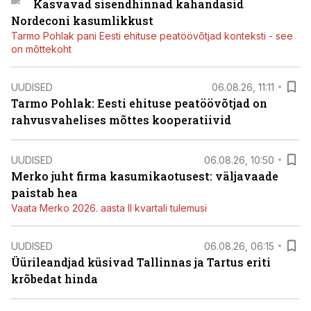
Kasvavad sisendhinnad kahandasid
Nordeconi kasumlikkust
Tarmo Pohlak pani Eesti ehituse peatöövõtjad konteksti - see
on mõttekoht
UUDISED
06.08.26, 11:11
Tarmo Pohlak: Eesti ehituse peatöövõtjad on
rahvusvahelises mõttes kooperatiivid
UUDISED
06.08.26, 10:50
Merko juht firma kasumikaotusest: väljavaade
paistab hea
Vaata Merko 2026. aasta II kvartali tulemusi
UUDISED
06.08.26, 06:15
Üürileandjad küsivad Tallinnas ja Tartus eriti
krõbedat hinda