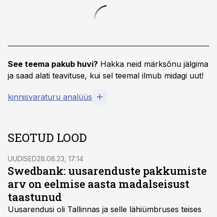
See teema pakub huvi?
Hakka neid märksõnu jälgima
ja saad alati teavituse, kui sel teemal ilmub midagi uut!
kinnisvaraturu analüüs
SEOTUD LOOD
UUDISED
28.08.23, 17:14
Swedbank: uusarenduste pakkumiste
arv on eelmise aasta madalseisust
taastunud
Uusarendusi oli Tallinnas ja selle lähiümbruses teises