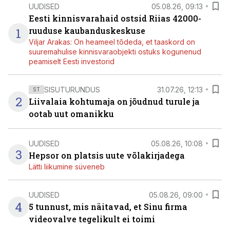
UUDISED
05.08.26, 09:13
Eesti kinnisvarahaid ostsid Riias 42000-
1
ruuduse kaubanduskeskuse
Viljar Arakas: On heameel tõdeda, et taaskord on
suuremahulise kinnisvaraobjekti ostuks kogunenud
peamiselt Eesti investorid
SISUTURUNDUS
31.07.26, 12:13
ST
2
Liivalaia kohtumaja on jõudnud turule ja
ootab uut omanikku
UUDISED
05.08.26, 10:08
3
Hepsor on platsis uute võlakirjadega
Lätti liikumine süveneb
UUDISED
05.08.26, 09:00
4
5 tunnust, mis näitavad, et Sinu firma
videovalve tegelikult ei toimi