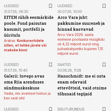
UUDISED
UUDISED
31.07.26, 06:30
30.07.26, 10:00
EfTEN rühib eesmärkide
Arco Vara juht:
poole. Fond paisutas
pakkumine suureneb ja
kasumit, portfelli ja
hinnad kasvavad
üüritulu
Arco Vara 2026. aasta
esimese poolaasta müügitulu
Arakas:
Konkurentidele
oli 4,32 miljonit eurot ning
ütlen, et tehke järele või
puhaskahjumiks kujunes 1,15
makske kinni
miljonit eurot.
UUDISED
SAATED
31.07.26, 10:40
03.08.26, 11:28
Galerii: Invego avas
Hanschmidt: me ei osta
oma Riia arenduses
enam odavaid
sündmuskeskuse
ettevõtteid, vaid otsime
Vaata, mis avamisel toimus ja
tõhusaid tegijaid
kes seal olid
ST
UUDISED
SISUTURUNDUS