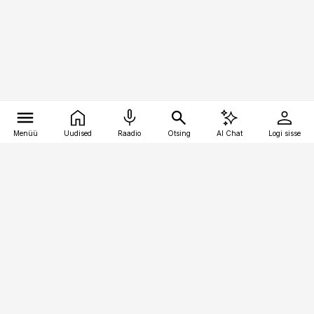
Menüü
Uudised
Raadio
Otsing
AI Chat
Logi sisse
Vana-Lõuna 39/1, 19094 Tallinn
(+372) 667 0111
kinnisvarauudised@kinnisvarauudised.ee
Telli
Reklaam
Firmast