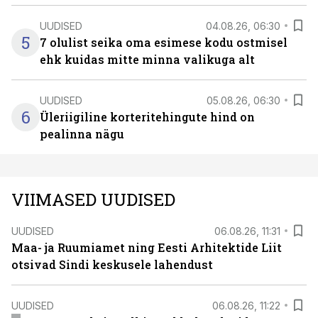
UUDISED
04.08.26, 06:30
5
7 olulist seika oma esimese kodu ostmisel
ehk kuidas mitte minna valikuga alt
UUDISED
05.08.26, 06:30
6
Üleriigiline korteritehingute hind on
pealinna nägu
VIIMASED UUDISED
UUDISED
06.08.26, 11:31
Maa- ja Ruumiamet ning Eesti Arhitektide Liit
otsivad Sindi keskusele lahendust
UUDISED
06.08.26, 11:22