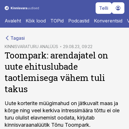
Telli
Avaleht
Kõik lood
TOPid
Podcastid
Konverentsid
cebook
Tagasi
Twitter)
KINNISVARATURU ANALÜÜS
29.08.23, 09:22
Toompark: arendajatel on
kedIn
uute ehituslubade
ail
taotlemisega vähem tuli
k
takus
Uute korterite müügimahud on jätkuvalt maas ja
kõrge ning veel kerkiva intressimäära tõttu ei ole
turu olulist elavnemist oodata, kirjutab
kinnisvaraanalüütik Tõnu Toompark.