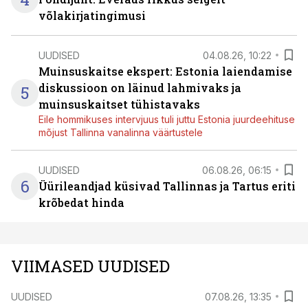
võlakirjatingimusi
UUDISED
04.08.26, 10:22
Muinsuskaitse ekspert: Estonia laiendamise
diskussioon on läinud lahmivaks ja
5
muinsuskaitset tühistavaks
Eile hommikuses intervjuus tuli juttu Estonia juurdeehituse
mõjust Tallinna vanalinna väärtustele
UUDISED
06.08.26, 06:15
6
Üürileandjad küsivad Tallinnas ja Tartus eriti
krõbedat hinda
VIIMASED UUDISED
UUDISED
07.08.26, 13:35