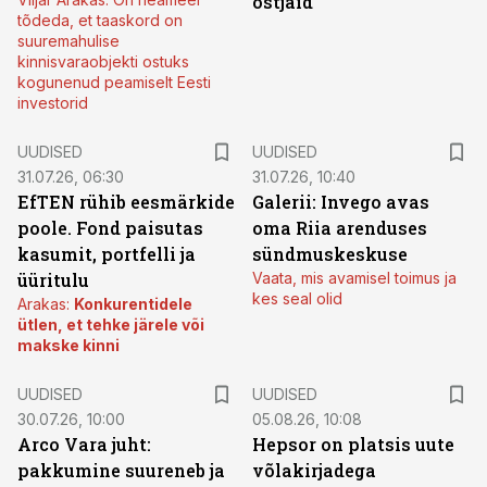
ostjaid
tõdeda, et taaskord on
suuremahulise
kinnisvaraobjekti ostuks
kogunenud peamiselt Eesti
investorid
UUDISED
UUDISED
31.07.26, 06:30
31.07.26, 10:40
EfTEN rühib eesmärkide
Galerii: Invego avas
poole. Fond paisutas
oma Riia arenduses
kasumit, portfelli ja
sündmuskeskuse
üüritulu
Vaata, mis avamisel toimus ja
kes seal olid
Arakas:
Konkurentidele
ütlen, et tehke järele või
makske kinni
UUDISED
UUDISED
30.07.26, 10:00
05.08.26, 10:08
Arco Vara juht:
Hepsor on platsis uute
pakkumine suureneb ja
võlakirjadega