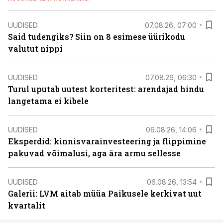
UUDISED
07.08.26, 07:00
Said tudengiks? Siin on 8 esimese üürikodu
valutut nippi
UUDISED
07.08.26, 06:30
Turul uputab uutest korteritest: arendajad hindu
langetama ei kibele
UUDISED
06.08.26, 14:06
Eksperdid: kinnisvarainvesteering ja flippimine
pakuvad võimalusi, aga ära armu sellesse
UUDISED
06.08.26, 13:54
Galerii: LVM aitab müüa Paikusele kerkivat uut
kvartalit