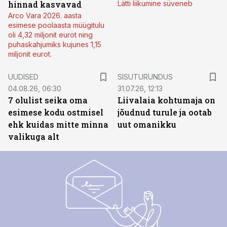
hinnad kasvavad
Lätti liikumine süveneb
Arco Vara 2026. aasta
esimese poolaasta müügitulu
oli 4,32 miljonit eurot ning
puhaskahjumiks kujunes 1,15
miljonit eurot.
ST
UUDISED
SISUTURUNDUS
04.08.26, 06:30
31.07.26, 12:13
7 olulist seika oma
Liivalaia kohtumaja on
esimese kodu ostmisel
jõudnud turule ja ootab
ehk kuidas mitte minna
uut omanikku
valikuga alt