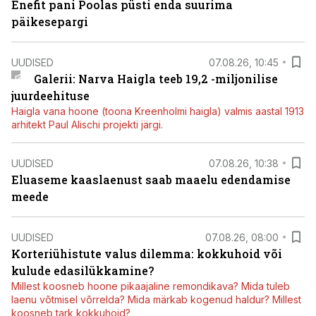
Enefit pani Poolas püsti enda suurima
päikesepargi
UUDISED
07.08.26, 10:45
Galerii: Narva Haigla teeb 19,2 -miljonilise
juurdeehituse
Haigla vana hoone (toona Kreenholmi haigla) valmis aastal 1913
arhitekt Paul Alischi projekti järgi.
UUDISED
07.08.26, 10:38
Eluaseme kaaslaenust saab maaelu edendamise
meede
UUDISED
07.08.26, 08:00
Korteriühistute valus dilemma: kokkuhoid või
kulude edasilükkamine?
Millest koosneb hoone pikaajaline remondikava? Mida tuleb
laenu võtmisel võrrelda? Mida märkab kogenud haldur? Millest
koosneb tark kokkuhoid?