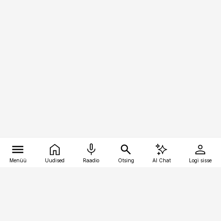
Menüü
Uudised
Raadio
Otsing
AI Chat
Logi sisse
Vana-Lõuna 39/1, 19094 Tallinn
(+372) 667 0111