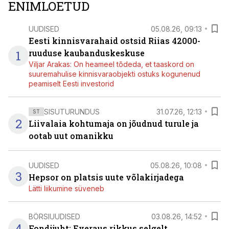
ENIMLOETUD
UUDISED
05.08.26, 09:13
Eesti kinnisvarahaid ostsid Riias 42000-
1
ruuduse kaubanduskeskuse
Viljar Arakas: On heameel tõdeda, et taaskord on
suuremahulise kinnisvaraobjekti ostuks kogunenud
peamiselt Eesti investorid
SISUTURUNDUS
31.07.26, 12:13
ST
2
Liivalaia kohtumaja on jõudnud turule ja
ootab uut omanikku
UUDISED
05.08.26, 10:08
3
Hepsor on platsis uute võlakirjadega
Lätti liikumine süveneb
BÖRSIUUDISED
03.08.26, 14:52
4
Fondijuht: Everaus rikkus selgelt