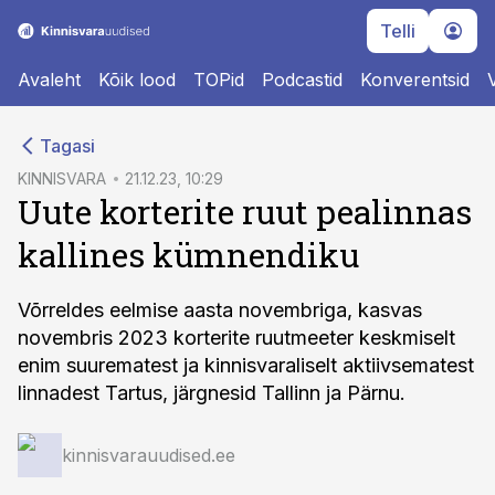
Telli
Avaleht
Kõik lood
TOPid
Podcastid
Konverentsid
cebook
Tagasi
Twitter)
KINNISVARA
21.12.23, 10:29
Uute korterite ruut pealinnas
kedIn
kallines kümnendiku
ail
k
Võrreldes eelmise aasta novembriga, kasvas
novembris 2023 korterite ruutmeeter keskmiselt
enim suurematest ja kinnisvaraliselt aktiivsematest
linnadest Tartus, järgnesid Tallinn ja Pärnu.
kinnisvarauudised.ee