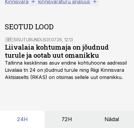
Kinnisvara
kinnisvaraturu analüüs
SEOTUD LOOD
SISUTURUNDUS
31.07.26, 12:13
ST
Liivalaia kohtumaja on jõudnud
turule ja ootab uut omanikku
Tallinna kesklinnas asuv endine kohtuhoone aadressil
Liivalaia tn 24 on jõudnud turule ning Riigi Kinnisvara
Aktsiaselts (RKAS) on otsimas sellele uut omanikku.
24H
72H
Nädal