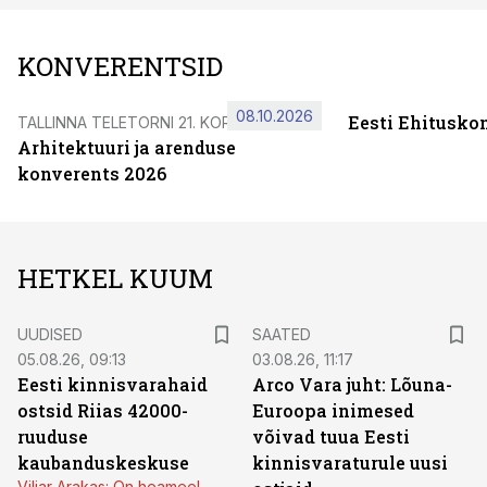
KONVERENTSID
08.10.2026
Eesti Ehitusko
TALLINNA TELETORNI 21. KORRUSEL
Arhitektuuri ja arenduse
konverents 2026
HETKEL KUUM
UUDISED
SAATED
05.08.26, 09:13
03.08.26, 11:17
Eesti kinnisvarahaid
Arco Vara juht: Lõuna-
ostsid Riias 42000-
Euroopa inimesed
ruuduse
võivad tuua Eesti
kaubanduskeskuse
kinnisvaraturule uusi
Viljar Arakas: On heameel