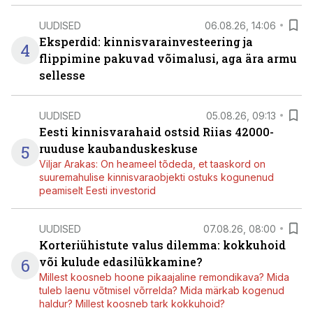
UUDISED
06.08.26, 14:06
Eksperdid: kinnisvarainvesteering ja
4
flippimine pakuvad võimalusi, aga ära armu
sellesse
UUDISED
05.08.26, 09:13
Eesti kinnisvarahaid ostsid Riias 42000-
5
ruuduse kaubanduskeskuse
Viljar Arakas: On heameel tõdeda, et taaskord on
suuremahulise kinnisvaraobjekti ostuks kogunenud
peamiselt Eesti investorid
UUDISED
07.08.26, 08:00
Korteriühistute valus dilemma: kokkuhoid
6
või kulude edasilükkamine?
Millest koosneb hoone pikaajaline remondikava? Mida
tuleb laenu võtmisel võrrelda? Mida märkab kogenud
haldur? Millest koosneb tark kokkuhoid?