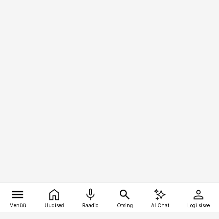
Menüü
Uudised
Raadio
Otsing
AI Chat
Logi sisse