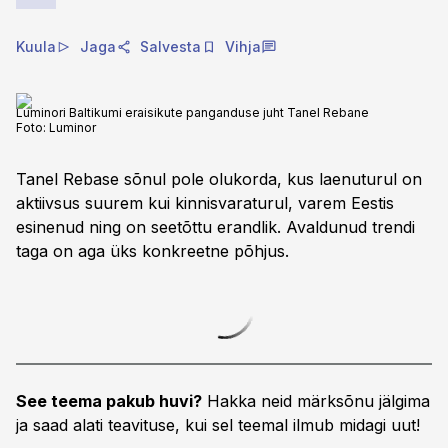
Kuula
Jaga
Salvesta
Vihja
Luminori Baltikumi eraisikute panganduse juht Tanel Rebane
Foto:
Luminor
Tanel Rebase sõnul pole olukorda, kus laenuturul on
aktiivsus suurem kui kinnisvaraturul, varem Eestis
esinenud ning on seetõttu erandlik. Avaldunud trendi
taga on aga üks konkreetne põhjus.
See teema pakub huvi?
Hakka neid märksõnu jälgima
ja saad alati teavituse, kui sel teemal ilmub midagi uut!