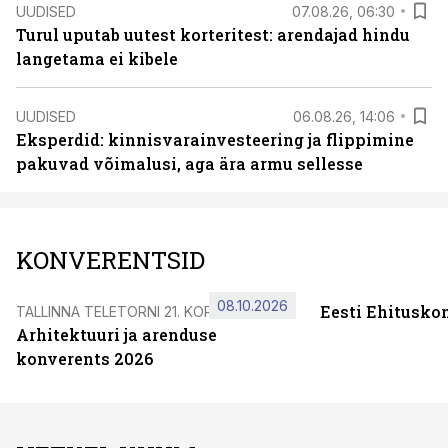
UUDISED
07.08.26, 06:30
Turul uputab uutest korteritest: arendajad hindu
langetama ei kibele
UUDISED
06.08.26, 14:06
Eksperdid: kinnisvarainvesteering ja flippimine
pakuvad võimalusi, aga ära armu sellesse
KONVERENTSID
08.10.2026
Eesti Ehitusko
TALLINNA TELETORNI 21. KORRUSEL
Arhitektuuri ja arenduse
konverents 2026