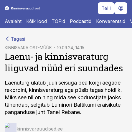
Telli
Avaleht
Kõik lood
TOPid
Podcastid
Konverentsid
cebook
Tagasi
Twitter)
KINNISVARA OST-MÜÜK
10.09.24, 14:15
Laenu- ja kinnisvaraturg
kedIn
liiguvad nüüd eri suundades
ail
k
Laenuturg ulatub juuli seisuga pea kõigi aegade
rekordini, kinnisvaraturg aga püsib tagasihoidlik.
Miks see nii on ning mida see koduostjate jaoks
tähendab, selgitab Luminori Baltikumi eraisikute
panganduse juht Tanel Rebane.
kinnisvarauudised.ee