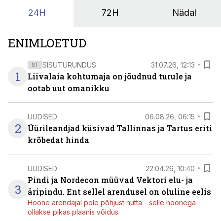
24H
72H
Nädal
ENIMLOETUD
SISUTURUNDUS
31.07.26, 12:13
ST
1
Liivalaia kohtumaja on jõudnud turule ja
ootab uut omanikku
UUDISED
06.08.26, 06:15
2
Üürileandjad küsivad Tallinnas ja Tartus eriti
krõbedat hinda
UUDISED
22.04.26, 10:40
Pindi ja Nordecon müüvad Vektori elu- ja
3
äripindu. Ent sellel arendusel on oluline eelis
Hoone arendajal pole põhjust nutta - selle hoonega
ollakse pikas plaanis võidus