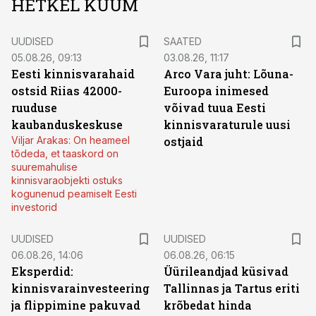
HETKEL KUUM
UUDISED
SAATED
05.08.26, 09:13
03.08.26, 11:17
Eesti kinnisvarahaid
Arco Vara juht: Lõuna-
ostsid Riias 42000-
Euroopa inimesed
ruuduse
võivad tuua Eesti
kaubanduskeskuse
kinnisvaraturule uusi
Viljar Arakas: On heameel
ostjaid
tõdeda, et taaskord on
suuremahulise
kinnisvaraobjekti ostuks
kogunenud peamiselt Eesti
investorid
UUDISED
UUDISED
06.08.26, 14:06
06.08.26, 06:15
Eksperdid:
Üürileandjad küsivad
kinnisvarainvesteering
Tallinnas ja Tartus eriti
ja flippimine pakuvad
krõbedat hinda