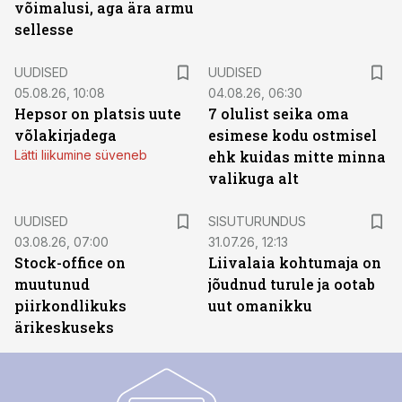
võimalusi, aga ära armu
sellesse
UUDISED
UUDISED
05.08.26, 10:08
04.08.26, 06:30
Hepsor on platsis uute
7 olulist seika oma
võlakirjadega
esimese kodu ostmisel
Lätti liikumine süveneb
ehk kuidas mitte minna
valikuga alt
ST
UUDISED
SISUTURUNDUS
03.08.26, 07:00
31.07.26, 12:13
Stock-office on
Liivalaia kohtumaja on
muutunud
jõudnud turule ja ootab
piirkondlikuks
uut omanikku
ärikeskuseks