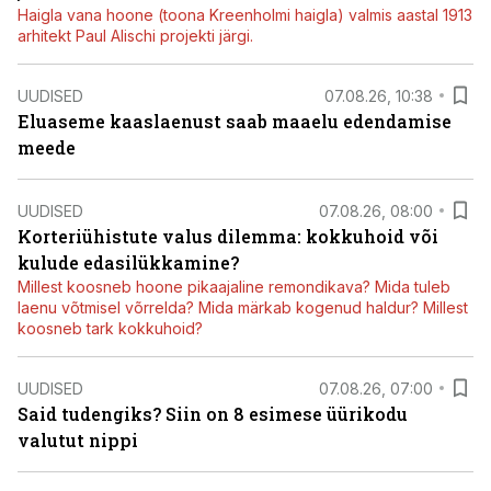
Haigla vana hoone (toona Kreenholmi haigla) valmis aastal 1913
arhitekt Paul Alischi projekti järgi.
UUDISED
07.08.26, 10:38
Eluaseme kaaslaenust saab maaelu edendamise
meede
UUDISED
07.08.26, 08:00
Korteriühistute valus dilemma: kokkuhoid või
kulude edasilükkamine?
Millest koosneb hoone pikaajaline remondikava? Mida tuleb
laenu võtmisel võrrelda? Mida märkab kogenud haldur? Millest
koosneb tark kokkuhoid?
UUDISED
07.08.26, 07:00
Said tudengiks? Siin on 8 esimese üürikodu
valutut nippi