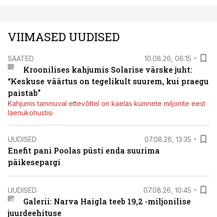
VIIMASED UUDISED
SAATED
10.08.26, 06:15
Kroonilises kahjumis Solarise värske juht:
“Keskuse väärtus on tegelikult suurem, kui praegu
paistab”
Kahjumis tammuval ettevõttel on kaelas kümnete miljonite eest
laenukohustisi
UUDISED
07.08.26, 13:35
Enefit pani Poolas püsti enda suurima
päikesepargi
UUDISED
07.08.26, 10:45
Galerii: Narva Haigla teeb 19,2 -miljonilise
juurdeehituse