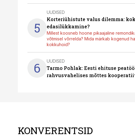
UUDISED
Korteriühistute valus dilemma: ko
5
edasilükkamine?
Millest koosneb hoone pikaajaline remondik
võtmisel võrrelda? Mida märkab kogenud hal
kokkuhoid?
UUDISED
6
Tarmo Pohlak: Eesti ehituse peatöö
rahvusvahelises mõttes kooperatii
KONVERENTSID