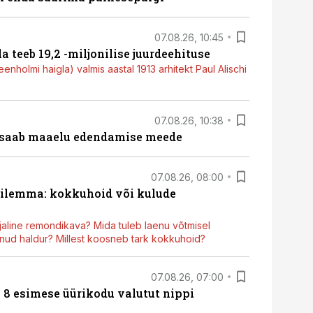
07.08.26, 10:45
a teeb 19,2 -miljonilise juurdeehituse
nholmi haigla) valmis aastal 1913 arhitekt Paul Alischi
07.08.26, 10:38
 saab maaelu edendamise meede
07.08.26, 08:00
dilemma: kokkuhoid või kulude
aline remondikava? Mida tuleb laenu võtmisel
ud haldur? Millest koosneb tark kokkuhoid?
07.08.26, 07:00
n 8 esimese üürikodu valutut nippi