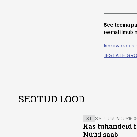
See teema pa
teemal ilmub m
kinnisvara os
1ESTATE GR
SEOTUD LOOD
ST
SISUTURUNDUS
16.0
Kas tuhandeid f
Nüüd saab