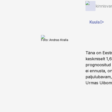
kinnisva
Kuula
Foto:
Andras Kralla
Täna on Eesti
keskmiselt 1,6
prognoositud 
ei ennusta, o
paljulubavam, 
Urmas Uibom