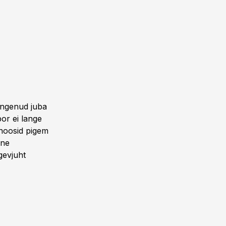
angenud juba
bor ei lange
noosid pigem
ine
gevjuht