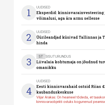
UUDISED
1
Eksperdid: kinnisvarainvesteering
võimalusi, aga ära armu sellesse
UUDISED
2
Üürileandjad küsivad Tallinnas ja T
hinda
ST
SISUTURUNDUS
3
Liivalaia kohtumaja on jõudnud turu
omanikku
UUDISED
Eesti kinnisvarahaid ostsid Riias 
4
kaubanduskeskuse
Viljar Arakas: On heameel tõdeda, et taasko
kinnisvaraobjekti ostuks kogunenud peamisel