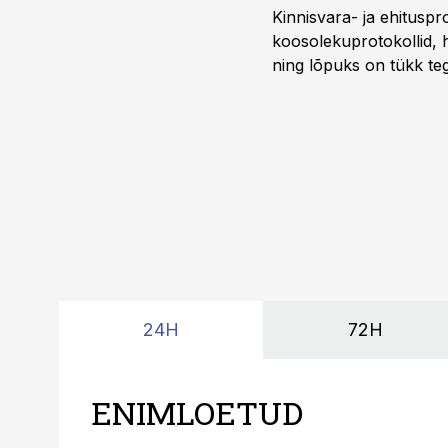
Kinnisvara- ja ehitusp
koosolekuprotokollid, 
ning lõpuks on tükk teg
kordades lihtsam.
24H
72H
ENIMLOETUD