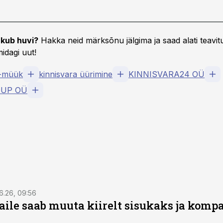
kub huvi?
Hakka neid märksõnu jälgima ja saad alati teavitu
idagi uut!
t-müük
kinnisvara üürimine
KINNISVARA24 OÜ
OUP OÜ
6.26, 09:56
aile saab muuta kiirelt sisukaks ja komp