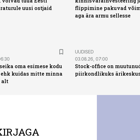
 võivad tuua Eesti
kinnisvarainvesteering j
aturule uusi ostjaid
flippimine pakuvad võim
aga ära armu sellesse
UUDISED
06:30
03.08.26, 07:00
t seika oma esimese kodu
Stock-office on muutunu
 ehk kuidas mitte minna
piirkondlikuks ärikesku
 alt
KIRJAGA