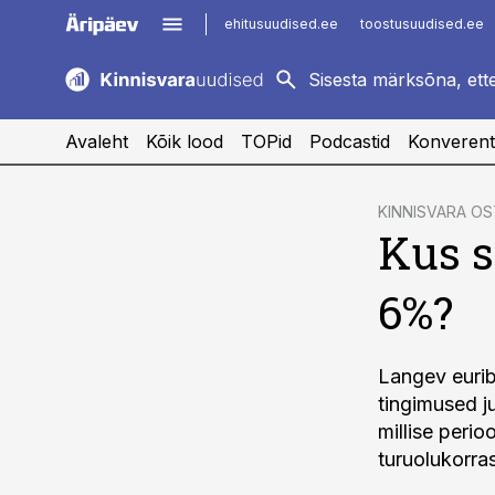
ehitusuudised.ee
toostusuudised.ee
kaubandus.ee
imelineajalugu.ee
logistikauudised.ee
imelineteadus.ee
Avaleht
Kõik lood
TOPid
Podcastid
Konverent
cebook
KINNISVARA O
Kus s
Twitter)
kedIn
6%?
ail
k
Langev euri
tingimused ju
millise peri
turuolukorra