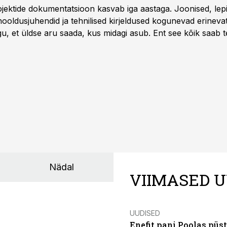
rojektide dokumentatsioon kasvab iga aastaga. Joonised, lep
hooldusjuhendid ja tehnilised kirjeldused kogunevad erinev
u, et üldse aru saada, kus midagi asub. Ent see kõik saab teh
Nädal
VIIMASED U
UUDISED
Enefit pani Poolas püs