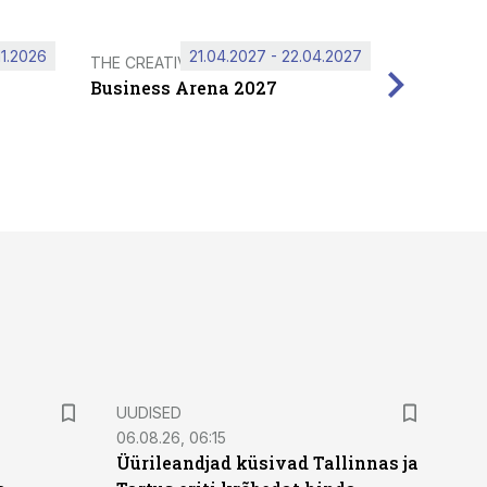
11.2026
21.04.2027 - 22.04.2027
THE CREATIVE HUB
Business Arena 2027
UUDISED
06.08.26, 06:15
Üürileandjad küsivad Tallinnas ja