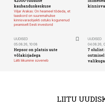
42000-ruuduse
inimesed
kaubanduskeskuse
kinnisvar
Viljar Arakas: On heameel tõdeda, et
taaskord on suuremahulise
kinnisvaraobjekti ostuks kogunenud
peamiselt Eesti investorid
UUDISED
UUDISED
05.08.26, 10:08
04.08.26, 
Hepsor on platsis uute
7 olulis
võlakirjadega
ostmisel
Lätti liikumine süveneb
valikuga
LIITU UUDIS