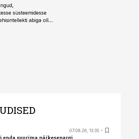
ingud,
atesse süsteemidesse
isintellekti abiga olla
UDISED
07.08.26, 13:35
ti enda suurima päikesepargi