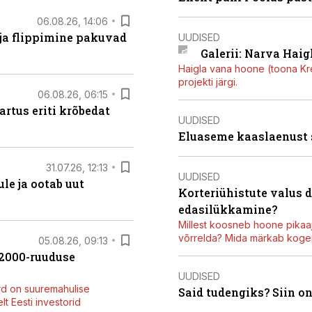
06.08.26, 14:06
 ja flippimine pakuvad
UUDISED
Galerii: Narva Haigl
Haigla vana hoone (toona Kree
projekti järgi.
06.08.26, 06:15
artus eriti krõbedat
UUDISED
Eluaseme kaaslaenust
31.07.26, 12:13
UUDISED
le ja ootab uut
Korteriühistute valus 
edasilükkamine?
Millest koosneb hoone pikaaj
võrrelda? Mida märkab kogen
05.08.26, 09:13
42000-ruuduse
UUDISED
rd on suuremahulise
Said tudengiks? Siin o
t Eesti investorid