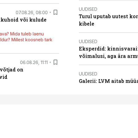
UUDISED
07.08.26, 08:00
Turul uputab uutest kor
kkuhoid või kulude
kibele
ava? Mida tuleb laenu
dur? Millest koosneb tark
UUDISED
Eksperdid: kinnisvarai
võimalusi, aga ära arm
06.08.26, 11:11
võtjad on
UUDISED
vid
Galerii: LVM aitab müü