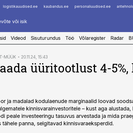
logistikauudised.ee
kaubandus.ee
personaliuudised.ee
aritehno
Infopank
Radar
sid
Videod
Sisuturundus
Töö
Võlaregister
Radar
B
ST-MÜÜK
20.11.24, 15:43
aada üüritootlust 4-5%,
bor ja madalad kodulaenude marginaalid loovad soods
lgematele kinnisvarainvestoritele – kust aga alustada, 
oodi peale investeeringu tasuvus arvestada ja mida pra
s tähele panna, selgitavad kinnisvaraeksperdid.