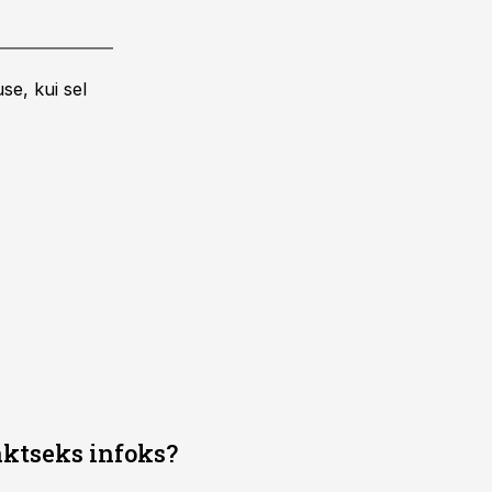
se, kui sel
aktseks infoks?