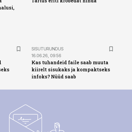
a
Tartus eriti krõbedat hinda
alusi,
ST
SISUTURUNDUS
16.06.26, 09:56
d
Kas tuhandeid faile saab muuta
seks
kiirelt sisukaks ja kompaktseks
infoks? Nüüd saab