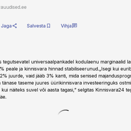
rauudised.ee
Jaga
Salvesta
Vihja
s tegutsevatel universaalpankadel kodulaenu marginaalid l
% peale ja kinnisvara hinnad stabiliseerunud.„Isegi kui euri
2% juurde, vaid jääb 3% kanti, mida senised majandusprog
n tänase taseme juures üürikinnisvara investeeringuks ostm
kui näiteks suvel või aasta tagasi,” selgitas Kinnisvara24 te
äe.