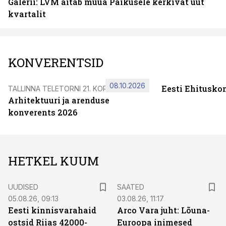
Galerii: LVM aitab müüa Paikusele kerkivat uut
kvartalit
KONVERENTSID
08.10.2026
Eesti Ehitusko
TALLINNA TELETORNI 21. KORRUSEL
Arhitektuuri ja arenduse
konverents 2026
HETKEL KUUM
UUDISED
SAATED
05.08.26, 09:13
03.08.26, 11:17
Eesti kinnisvarahaid
Arco Vara juht: Lõuna-
ostsid Riias 42000-
Euroopa inimesed