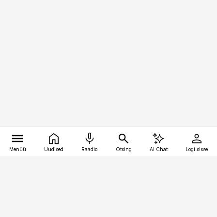
Menüü
Uudised
Raadio
Otsing
AI Chat
Logi sisse
Vana-Lõuna 39/1, 19094 Tallinn
(+372) 667 0111