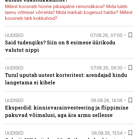
Millest koosneb hoone pikaajaline remondikava? Mida tuleb
laenu võtmisel võrrelda? Mida märkab kogenud haldur? Millest
koosneb tark kokkuhoid?
UUDISED
07.08.26, 07:00
Said tudengiks? Siin on 8 esimese üürikodu
valutut nippi
UUDISED
07.08.26, 06:30
Turul uputab uutest korteritest: arendajad hindu
langetama ei kibele
UUDISED
06.08.26, 14:06
Eksperdid: kinnisvarainvesteering ja flippimine
pakuvad võimalusi, aga ära armu sellesse
UUDISED
06.08.26, 13:54