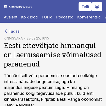
Telli
Avaleht
Kõik lood
TOPid
Podcastid
Konverentsid
cebook
Tagasi
Twitter)
KINNISVARA
28.02.25, 16:15
Eesti ettevõtjate hinnangul
kedIn
on laenusaamise võimalused
ail
paranenud
k
Tõenäoliselt võib paranemist seostada eelkõige
intressimäärade langetamise, aga ka
majanduslanguse peatumisega. Hinnang on
paranenud kõigi tegevusalade puhul, kuid eriti
kinnisvarasektoris, kirjutab Eesti Panga ökonomist
Taavi Raudsaar.