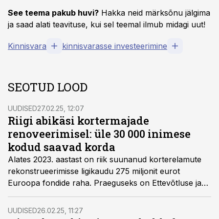
See teema pakub huvi?
Hakka neid märksõnu jälgima
ja saad alati teavituse, kui sel teemal ilmub midagi uut!
Kinnisvara
kinnisvarasse investeerimine
SEOTUD LOOD
UUDISED
27.02.25, 12:07
Riigi abikäsi kortermajade
renoveerimisel: üle 30 000 inimese
kodud saavad korda
Alates 2023. aastast on riik suunanud korterelamute
rekonstrueerimisse ligikaudu 275 miljonit eurot
Euroopa fondide raha. Praeguseks on Ettevõtluse ja
Innovatsiooni Sihtasutus (EIS) teinud sellest summast
rahastusotsuseid mahus 227 miljonit eurot. See toob
UUDISED
26.02.25, 11:27
elamistingimuste olulise paranemise hinnanguliselt ligi