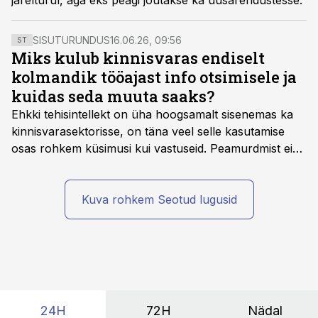
järelturul, aga eks peagi jõutakse ka uusarendustesse.
SISUTURUNDUS
16.06.26, 09:56
ST
Miks kulub kinnisvaras endiselt
kolmandik tööajast info otsimisele ja
kuidas seda muuta saaks?
Ehkki tehisintellekt on üha hoogsamalt sisenemas ka
kinnisvarasektorisse, on täna veel selle kasutamise
osas rohkem küsimusi kui vastuseid. Peamurdmist ei
tekita niivõrd see, millist AI-lahendust kasutada, vaid
kas ettevõtte andmed on üldse sellisel kujul olemas, et
tehisintellekt neist midagi mõistlikku välja lugeda
Kuva rohkem Seotud lugusid
suudaks.
24H
72H
Nädal