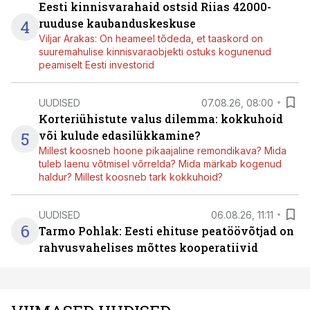
Eesti kinnisvarahaid ostsid Riias 42000-
4
ruuduse kaubanduskeskuse
Viljar Arakas: On heameel tõdeda, et taaskord on
suuremahulise kinnisvaraobjekti ostuks kogunenud
peamiselt Eesti investorid
UUDISED
07.08.26, 08:00
Korteriühistute valus dilemma: kokkuhoid
5
või kulude edasilükkamine?
Millest koosneb hoone pikaajaline remondikava? Mida
tuleb laenu võtmisel võrrelda? Mida märkab kogenud
haldur? Millest koosneb tark kokkuhoid?
UUDISED
06.08.26, 11:11
6
Tarmo Pohlak: Eesti ehituse peatöövõtjad on
rahvusvahelises mõttes kooperatiivid