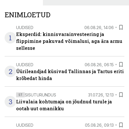
ENIMLOETUD
UUDISED
06.08.26, 14:06
Eksperdid: kinnisvarainvesteering ja
1
flippimine pakuvad võimalusi, aga ära armu
sellesse
UUDISED
06.08.26, 06:15
2
Üürileandjad küsivad Tallinnas ja Tartus eriti
krõbedat hinda
SISUTURUNDUS
31.07.26, 12:13
ST
3
Liivalaia kohtumaja on jõudnud turule ja
ootab uut omanikku
UUDISED
05.08.26, 09:13