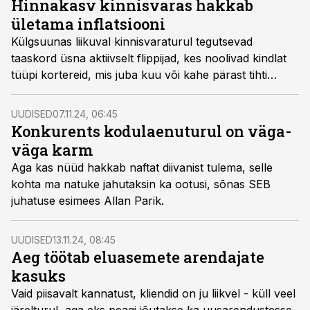
Hinnakasv kinnisvaras hakkab
32 000 inimesele.
ületama inflatsiooni
Külgsuunas liikuval kinnisvaraturul tegutsevad
taaskord üsna aktiivselt flippijad, kes noolivad kindlat
tüüpi kortereid, mis juba kuu või kahe pärast tihti
müüki tagasi paisatakse.
UUDISED
07.11.24, 06:45
Konkurents kodulaenuturul on väga-
väga karm
Aga kas nüüd hakkab naftat diivanist tulema, selle
kohta ma natuke jahutaksin ka ootusi, sõnas SEB
juhatuse esimees Allan Parik.
UUDISED
13.11.24, 08:45
Aeg töötab eluasemete arendajate
kasuks
Vaid piisavalt kannatust, kliendid on ju liikvel - küll veel