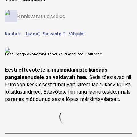
kinnisvarauudised.ee
Kuula
Jaga
Salvesta
Vihja
Eesti Panga ökonomist Taavi Raudsaar.
Foto:
Raul Mee
Eesti ettevõtete ja majapidamiste ligipääs
pangalaenudele on valdavalt hea.
Seda tõestavad nii
Euroopa keskmisest tunduvalt kiirem laenukasv kui ka
küsitlusandmed. Ettevõtete hinnang laenukeskkonnale
paranes möödunud aasta lõpus märkimisväärselt.