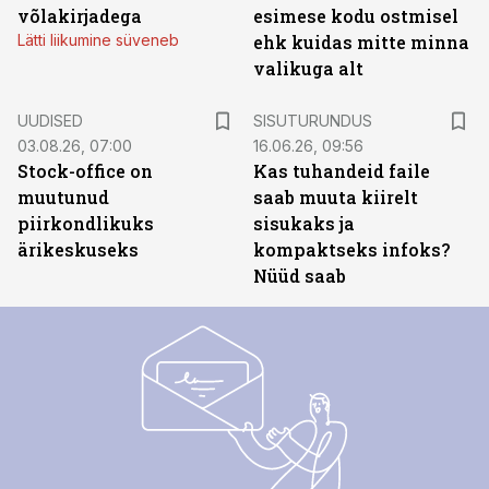
võlakirjadega
esimese kodu ostmisel
Lätti liikumine süveneb
ehk kuidas mitte minna
valikuga alt
ST
UUDISED
SISUTURUNDUS
03.08.26, 07:00
16.06.26, 09:56
Stock-office on
Kas tuhandeid faile
muutunud
saab muuta kiirelt
piirkondlikuks
sisukaks ja
ärikeskuseks
kompaktseks infoks?
Nüüd saab