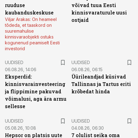
ruuduse
võivad tuua Eesti
kaubanduskeskuse
kinnisvaraturule uusi
Viljar Arakas: On heameel
ostjaid
tõdeda, et taaskord on
suuremahulise
kinnisvaraobjekti ostuks
kogunenud peamiselt Eesti
investorid
UUDISED
UUDISED
06.08.26, 14:06
06.08.26, 06:15
Eksperdid:
Üürileandjad küsivad
kinnisvarainvesteering
Tallinnas ja Tartus eriti
ja flippimine pakuvad
krõbedat hinda
võimalusi, aga ära armu
sellesse
UUDISED
UUDISED
05.08.26, 10:08
04.08.26, 06:30
Hepsor on platsis uute
7 olulist seika oma