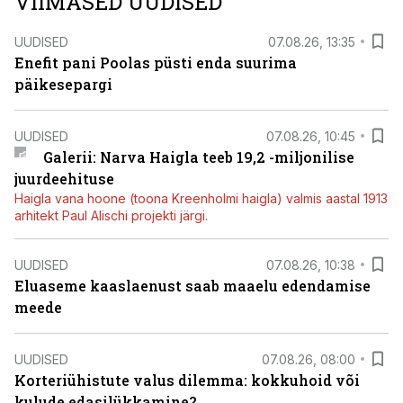
VIIMASED UUDISED
UUDISED
07.08.26, 13:35
Enefit pani Poolas püsti enda suurima
päikesepargi
UUDISED
07.08.26, 10:45
Galerii: Narva Haigla teeb 19,2 -miljonilise
juurdeehituse
Haigla vana hoone (toona Kreenholmi haigla) valmis aastal 1913
arhitekt Paul Alischi projekti järgi.
UUDISED
07.08.26, 10:38
Eluaseme kaaslaenust saab maaelu edendamise
meede
UUDISED
07.08.26, 08:00
Korteriühistute valus dilemma: kokkuhoid või
kulude edasilükkamine?