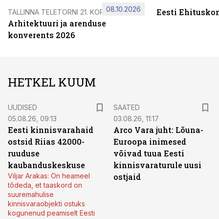
08.10.2026
Eesti Ehitusko
TALLINNA TELETORNI 21. KORRUSEL
Arhitektuuri ja arenduse
konverents 2026
HETKEL KUUM
UUDISED
SAATED
05.08.26, 09:13
03.08.26, 11:17
Eesti kinnisvarahaid
Arco Vara juht: Lõuna-
ostsid Riias 42000-
Euroopa inimesed
ruuduse
võivad tuua Eesti
kaubanduskeskuse
kinnisvaraturule uusi
Viljar Arakas: On heameel
ostjaid
tõdeda, et taaskord on
suuremahulise
kinnisvaraobjekti ostuks
kogunenud peamiselt Eesti