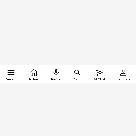
Menüü
Uudised
Raadio
Otsing
AI Chat
Logi sisse
Vana-Lõuna 39/1, 19094 Tallinn
(+372) 667 0111
kinnisvarauudised@kinnisvarauudised.ee