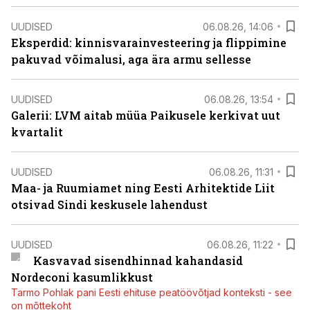
UUDISED
06.08.26, 14:06
Eksperdid: kinnisvarainvesteering ja flippimine
pakuvad võimalusi, aga ära armu sellesse
UUDISED
06.08.26, 13:54
Galerii: LVM aitab müüa Paikusele kerkivat uut
kvartalit
UUDISED
06.08.26, 11:31
Maa- ja Ruumiamet ning Eesti Arhitektide Liit
otsivad Sindi keskusele lahendust
UUDISED
06.08.26, 11:22
Kasvavad sisendhinnad kahandasid
Nordeconi kasumlikkust
Tarmo Pohlak pani Eesti ehituse peatöövõtjad konteksti - see
on mõttekoht