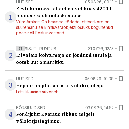
UUDISED
05.08.26, 09:13
Eesti kinnisvarahaid ostsid Riias 42000-
1
ruuduse kaubanduskeskuse
Viljar Arakas: On heameel tõdeda, et taaskord on
suuremahulise kinnisvaraobjekti ostuks kogunenud
peamiselt Eesti investorid
SISUTURUNDUS
31.07.26, 12:13
ST
2
Liivalaia kohtumaja on jõudnud turule ja
ootab uut omanikku
UUDISED
05.08.26, 10:08
3
Hepsor on platsis uute võlakirjadega
Lätti liikumine süveneb
BÖRSIUUDISED
03.08.26, 14:52
4
Fondijuht: Everaus rikkus selgelt
võlakirjatingimusi