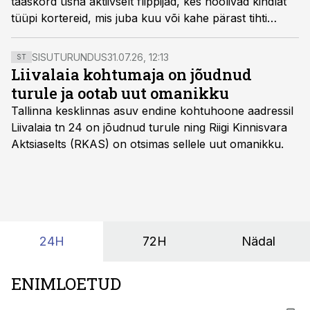
taaskord üsna aktiivselt flippijad, kes noolivad kindlat
tüüpi kortereid, mis juba kuu või kahe pärast tihti
müüki tagasi paisatakse.
SISUTURUNDUS
31.07.26, 12:13
ST
Liivalaia kohtumaja on jõudnud
turule ja ootab uut omanikku
Tallinna kesklinnas asuv endine kohtuhoone aadressil
Liivalaia tn 24 on jõudnud turule ning Riigi Kinnisvara
Aktsiaselts (RKAS) on otsimas sellele uut omanikku.
24H
72H
Nädal
ENIMLOETUD