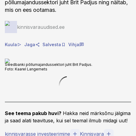
põllumajandussektori juht Brit Padjus ning näitab,
mis on ees ootamas.
kinnisvarauudised.ee
Kuula
Jaga
Salvesta
Vihja
Swedbanki põllumajandussektori juht Brit Padjus.
Foto:
Kaarel Langemets
See teema pakub huvi?
Hakka neid märksõnu jälgima
ja saad alati teavituse, kui sel teemal ilmub midagi uut!
kinnisvarasse investeerimine
Kinnisvara