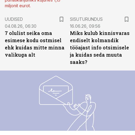
miljonit eurot.
ST
UUDISED
SISUTURUNDUS
04.08.26, 06:30
16.06.26, 09:56
7 olulist seika oma
Miks kulub kinnisvaras
esimese kodu ostmisel
endiselt kolmandik
ehk kuidas mitte minna
tööajast info otsimisele
valikuga alt
ja kuidas seda muuta
saaks?