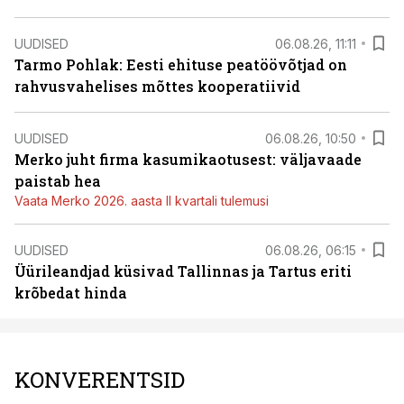
UUDISED
06.08.26, 11:11
Tarmo Pohlak: Eesti ehituse peatöövõtjad on
rahvusvahelises mõttes kooperatiivid
UUDISED
06.08.26, 10:50
Merko juht firma kasumikaotusest: väljavaade
paistab hea
Vaata Merko 2026. aasta II kvartali tulemusi
UUDISED
06.08.26, 06:15
Üürileandjad küsivad Tallinnas ja Tartus eriti
krõbedat hinda
KONVERENTSID