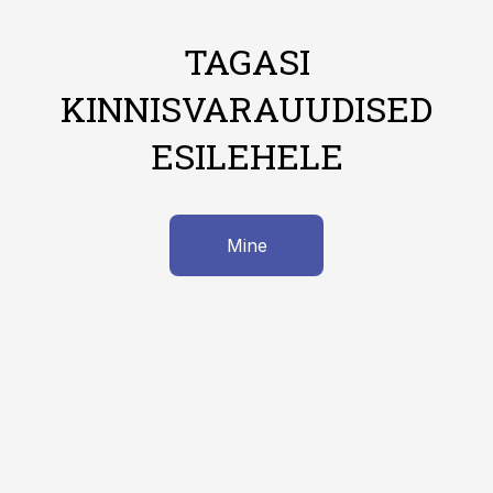
TAGASI
KINNISVARAUUDISED
ESILEHELE
Mine