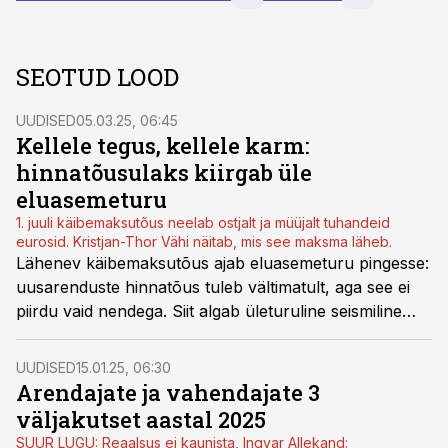
SEOTUD LOOD
UUDISED
05.03.25, 06:45
Kellele tegus, kellele karm:
hinnatõusulaks kiirgab üle
eluasemeturu
1. juuli käibemaksutõus neelab ostjalt ja müüjalt tuhandeid
eurosid. Kristjan-Thor Vähi näitab, mis see maksma läheb.
Lähenev käibemaksutõus ajab eluasemeturu pingesse:
uusarenduste hinnatõus tuleb vältimatult, aga see ei
piirdu vaid nendega. Siit algab ületuruline seismiline
lainetus. 4 eksperti ütlevad kommentaaris
Kinnisvarauudistele, mis on saabumas.
UUDISED
15.01.25, 06:30
Arendajate ja vahendajate 3
väljakutset aastal 2025
SUUR LUGU: Reaalsus ei kaunista, Ingvar Allekand: