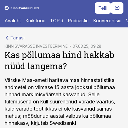
Telli
Avaleht
Kõik lood
TOPid
Podcastid
Konverentsid
cebook
Tagasi
Twitter)
KINNISVARASSE INVESTEERIMINE
07.03.25, 09:28
Kas põllumaa hind hakkab
kedIn
nüüd langema?
ail
k
Värske Maa-ameti haritava maa hinnastatistika
andmetel on viimase 15 aasta jooksul põllumaa
hinnad märkimisväärselt kasvanud. Selle
tulemusena on küll suurenenud varade väärtus,
kuid varade tootlikkus ei ole kasvanud samas
mahus; möödunud aastal vaibus ka põllumaa
hinnakasv, kirjutab Swedbanki