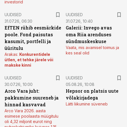
investorid
UUDISED
UUDISED
31.07.26, 06:30
31.07.26, 10:40
EfTEN rühib eesmärkide
Galerii: Invego avas
poole. Fond paisutas
oma Riia arenduses
kasumit, portfelli ja
sündmuskeskuse
üüritulu
Vaata, mis avamisel toimus ja
kes seal olid
Arakas:
Konkurentidele
ütlen, et tehke järele või
makske kinni
UUDISED
UUDISED
30.07.26, 10:00
05.08.26, 10:08
Arco Vara juht:
Hepsor on platsis uute
pakkumine suureneb ja
võlakirjadega
hinnad kasvavad
Lätti liikumine süveneb
Arco Vara 2026. aasta
esimese poolaasta müügitulu
oli 4,32 miljonit eurot ning
puhaskahjumiks kujunes 1,15