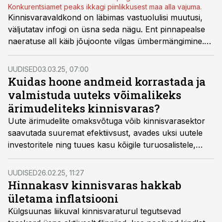
Konkurentsiamet peaks ikkagi piinlikkusest maa alla vajuma.
Kinnisvaravaldkond on läbimas vastuolulisi muutusi,
väljutatav infogi on üsna seda nägu. Ent pinnapealse
naeratuse all käib jõujoonte vilgas ümbermängimine.
Jätkuvalt ja aina enam hinda minev kinnisvara on seda
väärt ja vahel võib juhatuses istumine olla
UUDISED
03.03.25, 07:00
ajaraiskamine, kui Sinu praktikat vajatakse hädasti
Kuidas hoone andmeid korrastada ja
mujal.
valmistuda uuteks võimalikeks
ärimudeliteks kinnisvaras?
Uute ärimudelite omaksvõtuga võib kinnisvarasektor
saavutada suuremat efektiivsust, avades uksi uutele
investoritele ning tuues kasu kõigile turuosalistele,
kirjutab Kinnisvara- ja juhtimisteenuste ettevõtte
WHAT IF juhtivkonsultant Juhan Kangilaski.
UUDISED
26.02.25, 11:27
Hinnakasv kinnisvaras hakkab
ületama inflatsiooni
Külgsuunas liikuval kinnisvaraturul tegutsevad