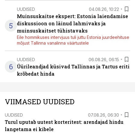
UUDISED
04.08.26, 10:22
Muinsuskaitse ekspert: Estonia laiendamise
diskussioon on läinud lahmivaks ja
5
muinsuskaitset tühistavaks
Eile hommikuses intervjuus tuli juttu Estonia juurdeehituse
mõjust Tallinna vanalinna väärtustele
UUDISED
06.08.26, 06:15
6
Üürileandjad küsivad Tallinnas ja Tartus eriti
krõbedat hinda
VIIMASED UUDISED
UUDISED
07.08.26, 06:30
Turul uputab uutest korteritest: arendajad hindu
langetama ei kibele