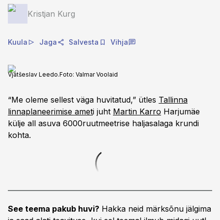
Kristjan Kurg
Kuula
Jaga
Salvesta
Vihja
Vjatšeslav Leedo.
Foto:
Valmar Voolaid
“Me oleme sellest väga huvitatud,” ütles
Tallinna
linnaplaneerimise amet
i juht
Martin Karro
Harjumäe
külje all asuva 6000ruutmeetrise haljasalaga krundi
kohta.
See teema pakub huvi?
Hakka neid märksõnu jälgima