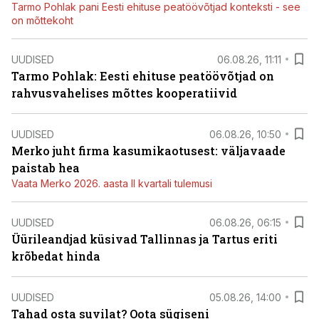
Tarmo Pohlak pani Eesti ehituse peatöövõtjad konteksti - see
on mõttekoht
UUDISED
06.08.26, 11:11
Tarmo Pohlak: Eesti ehituse peatöövõtjad on
rahvusvahelises mõttes kooperatiivid
UUDISED
06.08.26, 10:50
Merko juht firma kasumikaotusest: väljavaade
paistab hea
Vaata Merko 2026. aasta II kvartali tulemusi
UUDISED
06.08.26, 06:15
Üürileandjad küsivad Tallinnas ja Tartus eriti
krõbedat hinda
UUDISED
05.08.26, 14:00
Tahad osta suvilat? Oota sügiseni