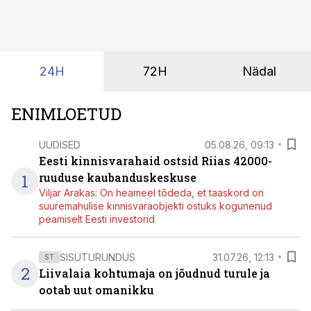
24H
72H
Nädal
ENIMLOETUD
UUDISED
05.08.26, 09:13
Eesti kinnisvarahaid ostsid Riias 42000-
1
ruuduse kaubanduskeskuse
Viljar Arakas: On heameel tõdeda, et taaskord on
suuremahulise kinnisvaraobjekti ostuks kogunenud
peamiselt Eesti investorid
SISUTURUNDUS
31.07.26, 12:13
ST
2
Liivalaia kohtumaja on jõudnud turule ja
ootab uut omanikku