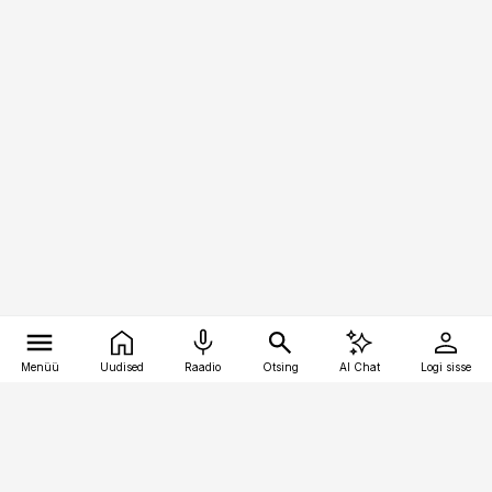
Menüü
Uudised
Raadio
Otsing
AI Chat
Logi sisse
Vana-Lõuna 39/1, 19094 Tallinn