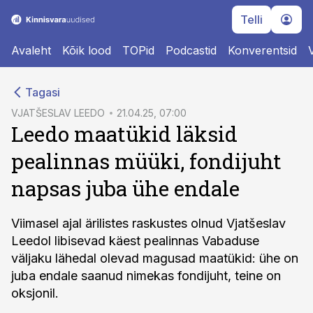
Telli
Avaleht
Kõik lood
TOPid
Podcastid
Konverentsid
cebook
Tagasi
Twitter)
VJATŠESLAV LEEDO
21.04.25, 07:00
Leedo maatükid läksid
kedIn
pealinnas müüki, fondijuht
ail
napsas juba ühe endale
k
Viimasel ajal ärilistes raskustes olnud Vjatšeslav
Leedol libisevad käest pealinnas Vabaduse
väljaku lähedal olevad magusad maatükid: ühe on
juba endale saanud nimekas fondijuht, teine on
oksjonil.