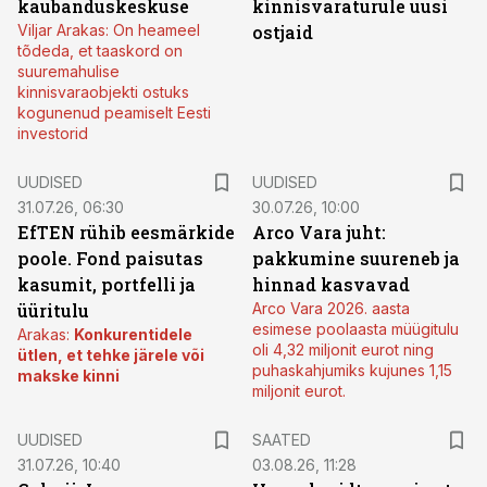
kaubanduskeskuse
kinnisvaraturule uusi
Viljar Arakas: On heameel
ostjaid
tõdeda, et taaskord on
suuremahulise
kinnisvaraobjekti ostuks
kogunenud peamiselt Eesti
investorid
UUDISED
UUDISED
31.07.26, 06:30
30.07.26, 10:00
EfTEN rühib eesmärkide
Arco Vara juht:
poole. Fond paisutas
pakkumine suureneb ja
kasumit, portfelli ja
hinnad kasvavad
üüritulu
Arco Vara 2026. aasta
esimese poolaasta müügitulu
Arakas:
Konkurentidele
oli 4,32 miljonit eurot ning
ütlen, et tehke järele või
puhaskahjumiks kujunes 1,15
makske kinni
miljonit eurot.
UUDISED
SAATED
31.07.26, 10:40
03.08.26, 11:28