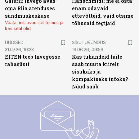
Galerii: Invego avas
Hanschmidt: me ei osta
oma Riia arenduses
enam odavaid
sündmuskeskuse
ettevõtteid, vaid otsime
Vaata, mis avamisel toimus ja
tõhusaid tegijaid
kes seal olid
ST
UUDISED
SISUTURUNDUS
31.07.26, 10:23
16.06.26, 09:56
EfTEN teeb Invegosse
Kas tuhandeid faile
rahasüsti
saab muuta kiirelt
sisukaks ja
kompaktseks infoks?
Nüüd saab