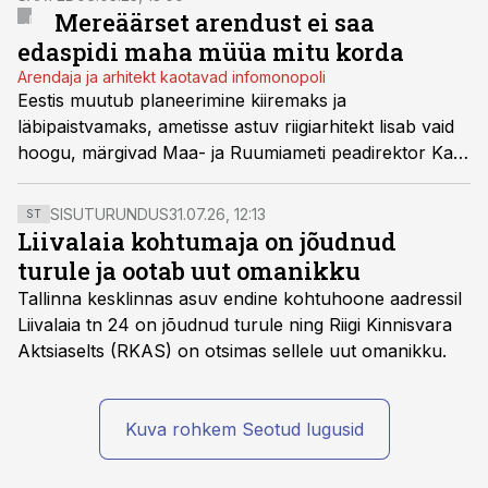
Mereäärset arendust ei saa
edaspidi maha müüa mitu korda
Arendaja ja arhitekt kaotavad infomonopoli
Eestis muutub planeerimine kiiremaks ja
läbipaistvamaks, ametisse astuv riigiarhitekt lisab vaid
hoogu, märgivad Maa- ja Ruumiameti peadirektor Kati
Tamtik ja Maa- ja Ruumiameti digiteenuste teenistuse
direktor Taavi Jakobson saates Kinnisvaratund.
SISUTURUNDUS
31.07.26, 12:13
ST
Liivalaia kohtumaja on jõudnud
turule ja ootab uut omanikku
Tallinna kesklinnas asuv endine kohtuhoone aadressil
Liivalaia tn 24 on jõudnud turule ning Riigi Kinnisvara
Aktsiaselts (RKAS) on otsimas sellele uut omanikku.
Kuva rohkem Seotud lugusid