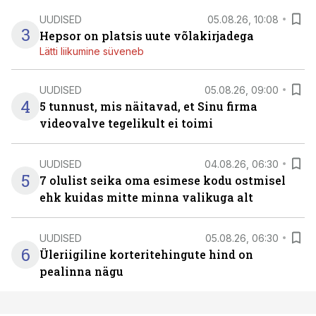
UUDISED
05.08.26, 10:08
3
Hepsor on platsis uute võlakirjadega
Lätti liikumine süveneb
UUDISED
05.08.26, 09:00
4
5 tunnust, mis näitavad, et Sinu firma
videovalve tegelikult ei toimi
UUDISED
04.08.26, 06:30
5
7 olulist seika oma esimese kodu ostmisel
ehk kuidas mitte minna valikuga alt
UUDISED
05.08.26, 06:30
6
Üleriigiline korteritehingute hind on
pealinna nägu