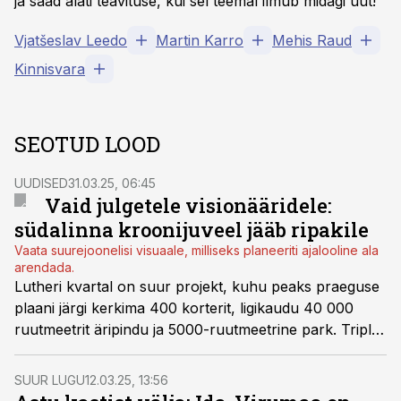
ja saad alati teavituse, kui sel teemal ilmub midagi uut!
Vjatšeslav Leedo
Martin Karro
Mehis Raud
Kinnisvara
SEOTUD LOOD
UUDISED
31.03.25, 06:45
Vaid julgetele visionääridele:
südalinna kroonijuveel jääb ripakile
Vaata suurejoonelisi visuaale, milliseks planeeriti ajalooline ala
arendada.
Lutheri kvartal on suur projekt, kuhu peaks praeguse
plaani järgi kerkima 400 korterit, ligikaudu 40 000
ruutmeetrit äripindu ja 5000-ruutmeetrine park. Triple
Net Capital kaalub Tallinna kesklinnas asuva kvartali
arendusprojekti müümist. Kuigi konkurendid kiidavad
SUUR LUGU
12.03.25, 13:56
magusat asukohta, siis võimalikke riske arvestades ei