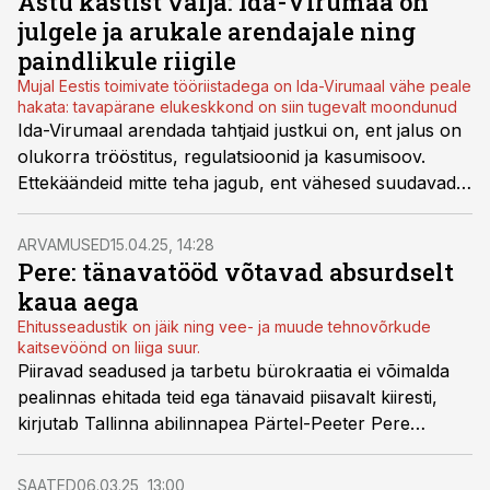
Astu kastist välja: Ida-Virumaa on
tõtta keegi kohe pakkumist tegema.
julgele ja arukale arendajale ning
paindlikule riigile
Mujal Eestis toimivate tööriistadega on Ida-Virumaal vähe peale
hakata: tavapärane elukeskkond on siin tugevalt moondunud
Ida-Virumaal arendada tahtjaid justkui on, ent jalus on
olukorra trööstitus, regulatsioonid ja kasumisoov.
Ettekäändeid mitte teha jagub, ent vähesed suudavad
näha laiemat pilti ja vaid üksikud taipavad olukorda
süveneda - nemad riisuvad tulevikus koore.
ARVAMUSED
15.04.25, 14:28
Pere: tänavatööd võtavad absurdselt
kaua aega
Ehitusseadustik on jäik ning vee- ja muude tehnovõrkude
kaitsevöönd on liiga suur.
Piiravad seadused ja tarbetu bürokraatia ei võimalda
pealinnas ehitada teid ega tänavaid piisavalt kiiresti,
kirjutab Tallinna abilinnapea Pärtel-Peeter Pere
(Reformierakond).
SAATED
06.03.25, 13:00