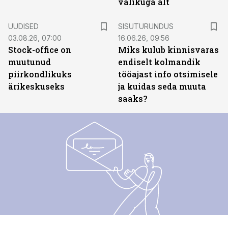
valikuga alt
ST
UUDISED
SISUTURUNDUS
03.08.26, 07:00
16.06.26, 09:56
Stock-office on
Miks kulub kinnisvaras
muutunud
endiselt kolmandik
piirkondlikuks
tööajast info otsimisele
ärikeskuseks
ja kuidas seda muuta
saaks?