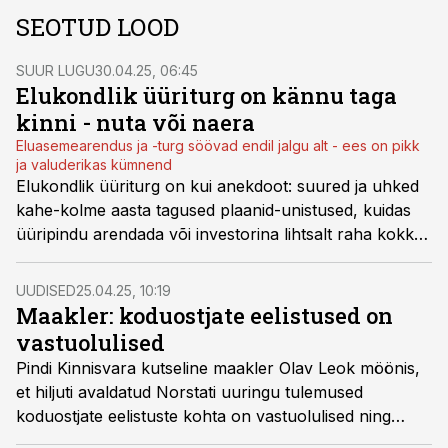
SEOTUD LOOD
SUUR LUGU
30.04.25, 06:45
Elukondlik üüriturg on kännu taga
kinni - nuta või naera
Eluasemearendus ja -turg söövad endil jalgu alt - ees on pikk
ja valuderikas kümnend
Elukondlik üüriturg on kui anekdoot: suured ja uhked
kahe-kolme aasta tagused plaanid-unistused, kuidas
üüripindu arendada või investorina lihtsalt raha kokku
kühveldada hajuvad. Osasid üüripindu ei tea kuhu ära
panna, teisi otsi taga tikutulega. Miks on see nii? Mitu
UUDISED
25.04.25, 10:19
eksperti räägivad suud puhtaks.
Maakler: koduostjate eelistused on
vastuolulised
Pindi Kinnisvara kutseline maakler Olav Leok möönis,
et hiljuti avaldatud Norstati uuringu tulemused
koduostjate eelistuste kohta on vastuolulised ning
kajastavad eelkõige inimeste unistusi, mitte tegelikku