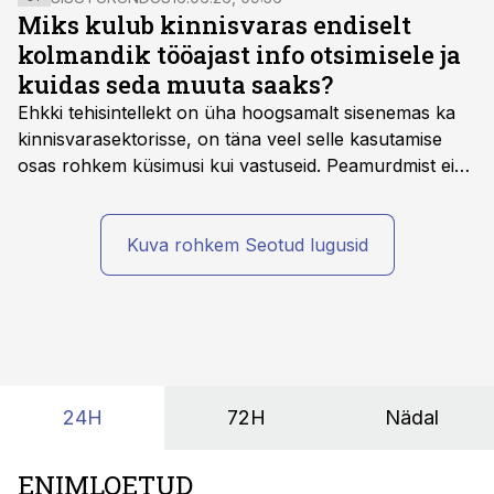
Miks kulub kinnisvaras endiselt
kolmandik tööajast info otsimisele ja
kuidas seda muuta saaks?
Ehkki tehisintellekt on üha hoogsamalt sisenemas ka
kinnisvarasektorisse, on täna veel selle kasutamise
osas rohkem küsimusi kui vastuseid. Peamurdmist ei
tekita niivõrd see, millist AI-lahendust kasutada, vaid
kas ettevõtte andmed on üldse sellisel kujul olemas, et
tehisintellekt neist midagi mõistlikku välja lugeda
Kuva rohkem Seotud lugusid
suudaks.
24H
72H
Nädal
ENIMLOETUD