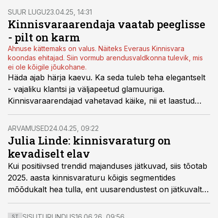
pilti.
SUUR LUGU
23.04.25, 14:31
Kinnisvaraarendaja vaatab peeglisse
- pilt on karm
Ahnuse kättemaks on valus. Näiteks Everaus Kinnisvara
koondas ehitajad. Siin vormub arendusvaldkonna tulevik, mis
ei ole kõigile jõukohane.
Häda ajab härja kaevu. Ka seda tuleb teha elegantselt
- vajaliku klantsi ja väljapeetud glamuuriga.
Kinnisvaraarendajad vahetavad käike, nii et laastud
lendavad, näiteks koondamine käib asja juurde.
Everaus Kinnisvara on üks värskeim näide. Samas siit
ARVAMUSED
24.04.25, 09:22
tuleb välja valdkonna peeglist vastuvaatav reljeefne
Julia Linde: kinnisvaraturg on
tervikpilt.
kevadiselt elav
Kui positiivsed trendid majanduses jätkuvad, siis tõotab
2025. aasta kinnisvaraturu kõigis segmentides
mõõdukalt hea tulla, ent uusarendustest on jätkuvalt
ülepakkumine ja üüriturg soojeneb aeglaselt, kirjutab
kinnisvarafirma Restate analüütik Julia Linde.
SISUTURUNDUS
16.06.26, 09:56
ST