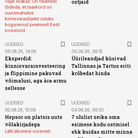
Viljar Arakas: On heameel
ostjaid
tõdeda, et taaskord on
suuremahulise
kinnisvaraobjekti ostuks
kogunenud peamiselt Eesti
investorid
UUDISED
UUDISED
06.08.26, 14:06
06.08.26, 06:15
Eksperdid:
Üürileandjad küsivad
kinnisvarainvesteering
Tallinnas ja Tartus eriti
ja flippimine pakuvad
krõbedat hinda
võimalusi, aga ära armu
sellesse
UUDISED
UUDISED
05.08.26, 10:08
04.08.26, 06:30
Hepsor on platsis uute
7 olulist seika oma
võlakirjadega
esimese kodu ostmisel
Lätti liikumine süveneb
ehk kuidas mitte minna