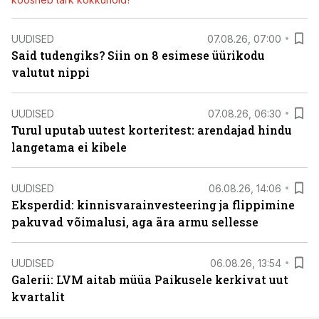
UUDISED
07.08.26, 07:00
Said tudengiks? Siin on 8 esimese üürikodu
valutut nippi
UUDISED
07.08.26, 06:30
Turul uputab uutest korteritest: arendajad hindu
langetama ei kibele
UUDISED
06.08.26, 14:06
Eksperdid: kinnisvarainvesteering ja flippimine
pakuvad võimalusi, aga ära armu sellesse
UUDISED
06.08.26, 13:54
Galerii: LVM aitab müüa Paikusele kerkivat uut
kvartalit