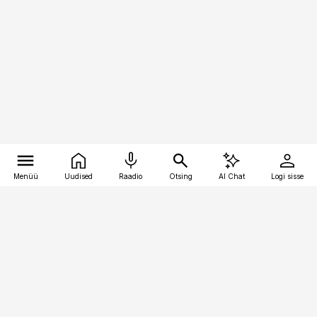
Menüü
Uudised
Raadio
Otsing
AI Chat
Logi sisse
Vana-Lõuna 39/1, 19094 Tallinn
(+372) 667 0111
kinnisvarauudised@kinnisvarauudised.ee