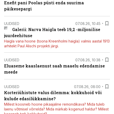
Enefit pani Poolas püsti enda suurima
päikesepargi
UUDISED
07.08.26, 10:45
Galerii: Narva Haigla teeb 19,2 -miljonilise
juurdeehituse
Haigla vana hoone (toona Kreenholmi haigla) valmis aastal 1913
arhitekt Paul Alischi projekti järgi.
UUDISED
07.08.26, 10:38
Eluaseme kaaslaenust saab maaelu edendamise
meede
UUDISED
07.08.26, 08:00
Korteriühistute valus dilemma: kokkuhoid või
kulude edasilükkamine?
Millest koosneb hoone pikaajaline remondikava? Mida tuleb
laenu võtmisel võrrelda? Mida märkab kogenud haldur? Millest
koosneb tark kokkuhoid?