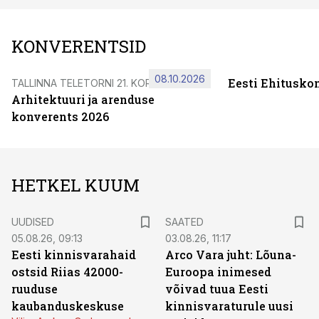
KONVERENTSID
08.10.2026
Eesti Ehitusko
TALLINNA TELETORNI 21. KORRUSEL
Arhitektuuri ja arenduse
konverents 2026
HETKEL KUUM
UUDISED
SAATED
05.08.26, 09:13
03.08.26, 11:17
Eesti kinnisvarahaid
Arco Vara juht: Lõuna-
ostsid Riias 42000-
Euroopa inimesed
ruuduse
võivad tuua Eesti
kaubanduskeskuse
kinnisvaraturule uusi