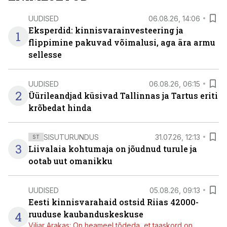
UUDISED
06.08.26, 14:06
Eksperdid: kinnisvarainvesteering ja
1
flippimine pakuvad võimalusi, aga ära armu
sellesse
UUDISED
06.08.26, 06:15
2
Üürileandjad küsivad Tallinnas ja Tartus eriti
krõbedat hinda
SISUTURUNDUS
31.07.26, 12:13
ST
3
Liivalaia kohtumaja on jõudnud turule ja
ootab uut omanikku
UUDISED
05.08.26, 09:13
Eesti kinnisvarahaid ostsid Riias 42000-
4
ruuduse kaubanduskeskuse
Viljar Arakas: On heameel tõdeda, et taaskord on