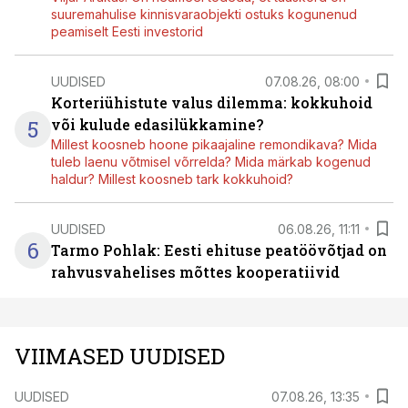
suuremahulise kinnisvaraobjekti ostuks kogunenud
peamiselt Eesti investorid
UUDISED
07.08.26, 08:00
Korteriühistute valus dilemma: kokkuhoid
5
või kulude edasilükkamine?
Millest koosneb hoone pikaajaline remondikava? Mida
tuleb laenu võtmisel võrrelda? Mida märkab kogenud
haldur? Millest koosneb tark kokkuhoid?
UUDISED
06.08.26, 11:11
6
Tarmo Pohlak: Eesti ehituse peatöövõtjad on
rahvusvahelises mõttes kooperatiivid
VIIMASED UUDISED
UUDISED
07.08.26, 13:35