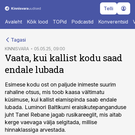
Telli
Avaleht
Kõik lood
TOPid
Podcastid
Konverentsid
cebook
Tagasi
Twitter)
KINNISVARA
05.05.25, 09:00
Vaata, kui kallist kodu saad
kedIn
endale lubada
ail
k
Esimese kodu ost on paljude inimeste suurim
rahaline otsus, mis toob kaasa vältimatu
küsimuse, kui kallist elamispinda saab endale
lubada. Luminori Baltikumi eraisikutepanganduse
juht Tanel Rebane jagab rusikareeglit, mis aitab
kerge vaevaga välja selgitada, millise
hinnaklassiga arvestada.