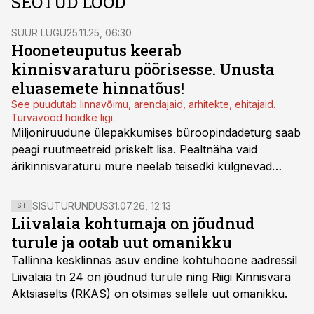
SEOTUD LOOD
SUUR LUGU
25.11.25, 06:30
Hooneteuputus keerab
kinnisvaraturu pöörisesse. Unusta
eluasemete hinnatõus!
See puudutab linnavõimu, arendajaid, arhitekte, ehitajaid.
Turvavööd hoidke ligi.
Miljoniruudune ülepakkumises büroopindadeturg saab
peagi ruutmeetreid priskelt lisa. Pealtnäha vaid
ärikinnisvaraturu mure neelab teisedki külgnevad
sektorid. Eesti kinnisvaraturg ühes eluasemetega
siseneb seniolematusse pöörisesse. Unelmmõtlemine
SISUTURUNDUS
31.07.26, 12:13
ST
enam ei päästa. Vaata, kelle õuele tuleb õnn.
Liivalaia kohtumaja on jõudnud
turule ja ootab uut omanikku
Tallinna kesklinnas asuv endine kohtuhoone aadressil
Liivalaia tn 24 on jõudnud turule ning Riigi Kinnisvara
Aktsiaselts (RKAS) on otsimas sellele uut omanikku.