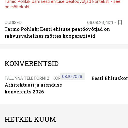
Tarmo Pohlak pani Eesti ehituse peatöövõtjad konteksti - see
on mõttekoht
UUDISED
06.08.26, 11:11
Tarmo Pohlak: Eesti ehituse peatöövõtjad on
rahvusvahelises mõttes kooperatiivid
KONVERENTSID
08.10.2026
Eesti Ehitusko
TALLINNA TELETORNI 21. KORRUSEL
Arhitektuuri ja arenduse
konverents 2026
HETKEL KUUM