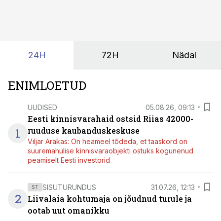
24H
72H
Nädal
ENIMLOETUD
UUDISED
05.08.26, 09:13
Eesti kinnisvarahaid ostsid Riias 42000-
1
ruuduse kaubanduskeskuse
Viljar Arakas: On heameel tõdeda, et taaskord on
suuremahulise kinnisvaraobjekti ostuks kogunenud
peamiselt Eesti investorid
SISUTURUNDUS
31.07.26, 12:13
ST
2
Liivalaia kohtumaja on jõudnud turule ja
ootab uut omanikku