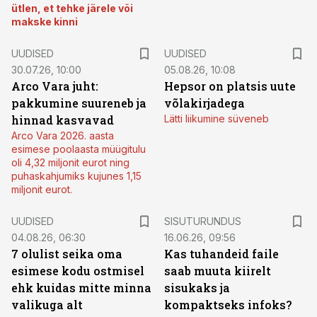
ütlen, et tehke järele või
makske kinni
UUDISED
UUDISED
30.07.26, 10:00
05.08.26, 10:08
Arco Vara juht:
Hepsor on platsis uute
pakkumine suureneb ja
võlakirjadega
hinnad kasvavad
Lätti liikumine süveneb
Arco Vara 2026. aasta
esimese poolaasta müügitulu
oli 4,32 miljonit eurot ning
puhaskahjumiks kujunes 1,15
miljonit eurot.
ST
UUDISED
SISUTURUNDUS
04.08.26, 06:30
16.06.26, 09:56
7 olulist seika oma
Kas tuhandeid faile
esimese kodu ostmisel
saab muuta kiirelt
ehk kuidas mitte minna
sisukaks ja
valikuga alt
kompaktseks infoks?