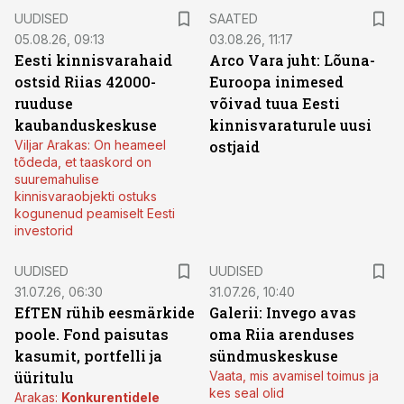
UUDISED
SAATED
05.08.26, 09:13
03.08.26, 11:17
Eesti kinnisvarahaid
Arco Vara juht: Lõuna-
ostsid Riias 42000-
Euroopa inimesed
ruuduse
võivad tuua Eesti
kaubanduskeskuse
kinnisvaraturule uusi
Viljar Arakas: On heameel
ostjaid
tõdeda, et taaskord on
suuremahulise
kinnisvaraobjekti ostuks
kogunenud peamiselt Eesti
investorid
UUDISED
UUDISED
31.07.26, 06:30
31.07.26, 10:40
EfTEN rühib eesmärkide
Galerii: Invego avas
poole. Fond paisutas
oma Riia arenduses
kasumit, portfelli ja
sündmuskeskuse
üüritulu
Vaata, mis avamisel toimus ja
kes seal olid
Arakas:
Konkurentidele