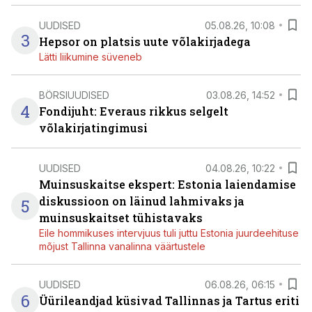
UUDISED
05.08.26, 10:08
3
Hepsor on platsis uute võlakirjadega
Lätti liikumine süveneb
BÖRSIUUDISED
03.08.26, 14:52
4
Fondijuht: Everaus rikkus selgelt
võlakirjatingimusi
UUDISED
04.08.26, 10:22
Muinsuskaitse ekspert: Estonia laiendamise
diskussioon on läinud lahmivaks ja
5
muinsuskaitset tühistavaks
Eile hommikuses intervjuus tuli juttu Estonia juurdeehituse
mõjust Tallinna vanalinna väärtustele
UUDISED
06.08.26, 06:15
6
Üürileandjad küsivad Tallinnas ja Tartus eriti