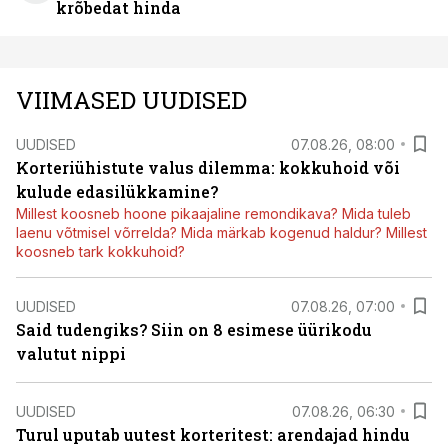
krõbedat hinda
VIIMASED UUDISED
UUDISED
07.08.26, 08:00
Korteriühistute valus dilemma: kokkuhoid või
kulude edasilükkamine?
Millest koosneb hoone pikaajaline remondikava? Mida tuleb
laenu võtmisel võrrelda? Mida märkab kogenud haldur? Millest
koosneb tark kokkuhoid?
UUDISED
07.08.26, 07:00
Said tudengiks? Siin on 8 esimese üürikodu
valutut nippi
UUDISED
07.08.26, 06:30
Turul uputab uutest korteritest: arendajad hindu