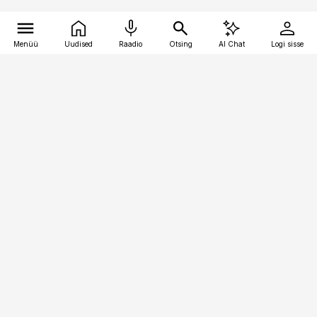
Menüü
Uudised
Raadio
Otsing
AI Chat
Logi sisse
Vana-Lõuna 39/1, 19094 Tallinn
(+372) 667 0111
kinnisvarauudised@kinnisvarauudised.ee
Telli
Reklaam
Firmast
Sisu kasutamisõigused
Ajakirjaniku
eetikakoodeks
Üldtingimused
Privaatsustingimused
Küpsiste poliitika
KKK
Eesti Meediaettevõtete
Eelistuste haldamine