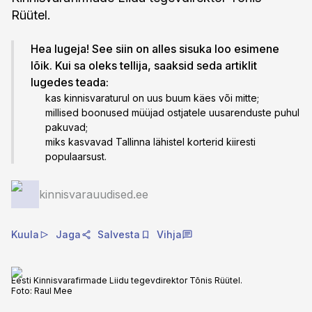
Rüütel.
Hea lugeja! See siin on alles sisuka loo esimene
lõik. Kui sa oleks tellija, saaksid seda artiklit
lugedes teada:
kas kinnisvaraturul on uus buum käes või mitte;
millised boonused müüjad ostjatele uusarenduste puhul
pakuvad;
miks kasvavad Tallinna lähistel korterid kiiresti
populaarsust.
kinnisvarauudised.ee
Kuula
Jaga
Salvesta
Vihja
Eesti Kinnisvarafirmade Liidu tegevdirektor Tõnis Rüütel.
Foto:
Raul Mee