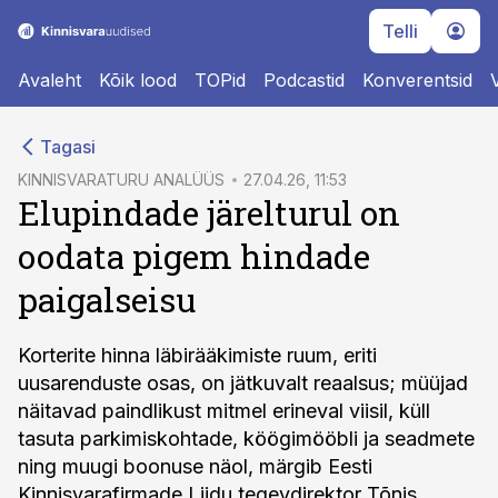
Telli
Avaleht
Kõik lood
TOPid
Podcastid
Konverentsid
cebook
Tagasi
Twitter)
KINNISVARATURU ANALÜÜS
27.04.26, 11:53
Elupindade järelturul on
kedIn
oodata pigem hindade
ail
paigalseisu
k
Korterite hinna läbirääkimiste ruum, eriti
uusarenduste osas, on jätkuvalt reaalsus; müüjad
näitavad paindlikust mitmel erineval viisil, küll
tasuta parkimiskohtade, köögimööbli ja seadmete
ning muugi boonuse näol, märgib Eesti
Kinnisvarafirmade Liidu tegevdirektor Tõnis