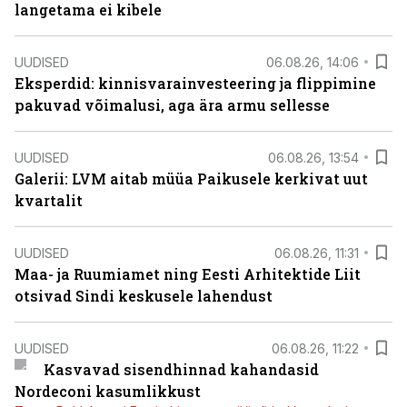
langetama ei kibele
UUDISED
06.08.26, 14:06
Eksperdid: kinnisvarainvesteering ja flippimine
pakuvad võimalusi, aga ära armu sellesse
UUDISED
06.08.26, 13:54
Galerii: LVM aitab müüa Paikusele kerkivat uut
kvartalit
UUDISED
06.08.26, 11:31
Maa- ja Ruumiamet ning Eesti Arhitektide Liit
otsivad Sindi keskusele lahendust
UUDISED
06.08.26, 11:22
Kasvavad sisendhinnad kahandasid
Nordeconi kasumlikkust