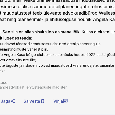
itis 20. mail heaks planeerimisseaduse muudatused ast
il esimese olulise sammu detailplaneeringute tõhustamis
t muudatustest teeb ülevaate advokaadibüroo Walless
t ning planeerimis- ja ehitusõiguse nõunik Angela Ka
 See siin on alles sisuka loo esimene lõik. Kui sa oleks tellij
lit lugedes teada:
muudavad tänased seadusemuudatused detailplaneeringu ja
rimistingimuste vahelist piiri;
b Angela Kase kõige olulisemaks abinõuks hoopis 2027. aastal jõustu
lvet omavalitsuste üle;
 uute õiguste ja riskideni võivad muudatused viia arendajate, omanike 
oks.
Kase
vandeadvokaat, ehitusteaduste magister
Jaga
Salvesta
Vihja