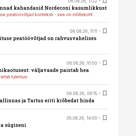
06.08.26, 11:22
nnad kahandasid Nordeconi kasumlikkust
use peatöövõtjad konteksti - see on mõttekoht
06.08.26, 11:11
ituse peatöövõtjad on rahvusvahelises
06.08.26, 10:50
ikaotusest: väljavaade paistab hea
artali tulemusi
06.08.26, 06:15
llinnas ja Tartus eriti krõbedat hinda
05.08.26, 14:00
ta sügiseni