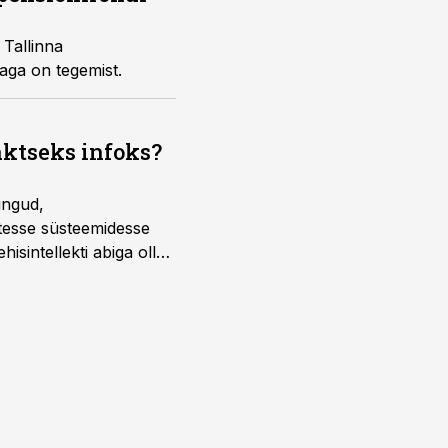
 Tallinna
jaga on tegemist.
aktseks infoks?
ingud,
atesse süsteemidesse
isintellekti abiga olla