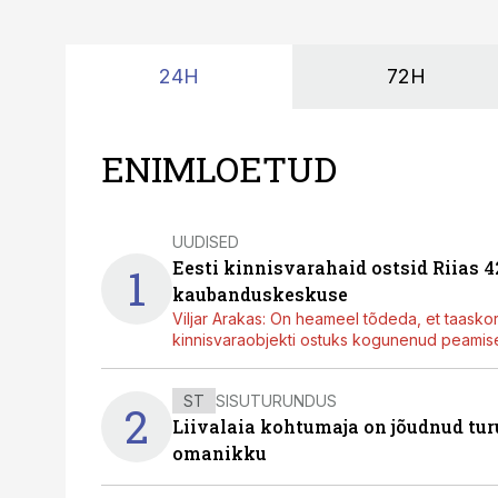
24H
72H
ENIMLOETUD
UUDISED
Eesti kinnisvarahaid ostsid Riias 
1
kaubanduskeskuse
Viljar Arakas: On heameel tõdeda, et taasko
kinnisvaraobjekti ostuks kogunenud peamisel
ST
SISUTURUNDUS
2
Liivalaia kohtumaja on jõudnud turu
omanikku