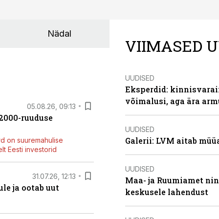
Nädal
VIIMASED U
UUDISED
Eksperdid: kinnisvarai
võimalusi, aga ära arm
05.08.26, 09:13
42000-ruuduse
UUDISED
Galerii: LVM aitab müü
rd on suuremahulise
t Eesti investorid
UUDISED
31.07.26, 12:13
Maa- ja Ruumiamet ning
le ja ootab uut
keskusele lahendust