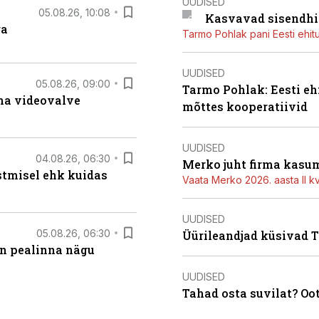
UUDISED
05.08.26, 10:08
Kasvavad sisendhi
ga
Tarmo Pohlak pani Eesti ehit
UUDISED
05.08.26, 09:00
Tarmo Pohlak: Eesti eh
rma videovalve
mõttes kooperatiivid
UUDISED
04.08.26, 06:30
Merko juht firma kasum
stmisel ehk kuidas
Vaata Merko 2026. aasta II kv
UUDISED
05.08.26, 06:30
Üürileandjad küsivad Ta
on pealinna nägu
UUDISED
Tahad osta suvilat? Oo