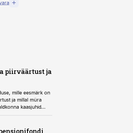
svara
a piirväärtust ja
duse, mille eesmärk on
rtust ja millal müra
aldkonna kaasjuhid
küsimus seni palju
 pensionifondi