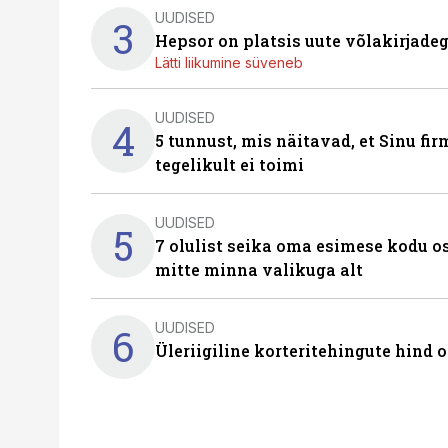
UUDISED
3
Hepsor on platsis uute võlakirjade
Lätti liikumine süveneb
UUDISED
4
5 tunnust, mis näitavad, et Sinu fi
tegelikult ei toimi
UUDISED
5
7 olulist seika oma esimese kodu o
mitte minna valikuga alt
UUDISED
6
Üleriigiline korteritehingute hind 