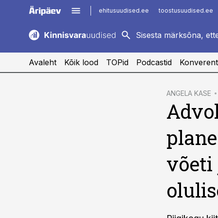
ehitusuudised.ee
toostusuudised.ee
kaubandus.ee
imelineajalugu.ee
logistikauudised.ee
imelineteadus.ee
Avaleht
Kõik lood
TOPid
Podcastid
Konverent
cebook
ANGELA KASE
Advok
Twitter)
kedIn
plan
ail
võeti
k
oluli