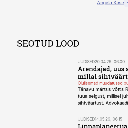
Angela Kase
SEOTUD LOOD
UUDISED
20.04.26, 06:00
Arendajad, uus s
millal sihtväärt
Olulisemad muudatused puu
Tänavu märtsis võttis 
tuua selgust, millisel 
sihtväärtust. Advokaa
Sandra Kaas ning Villy
segadust tekitanud.
UUDISED
14.05.26, 06:15
Linnaplaneerija: