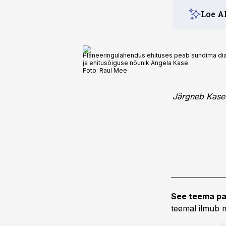
Loe A
Planeeringulahendus ehituses peab sündima dialoo
ja ehitusõiguse nõunik Angela Kase.
Foto:
Raul Mee
Järgneb Kase
See teema pa
teemal ilmub m