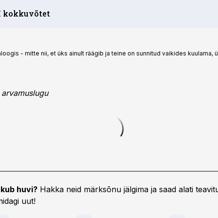
I kokkuvõtet
gis - mitte nii, et üks ainult räägib ja teine on sunnitud vaikides kuulama,
 arvamuslugu
kub huvi?
Hakka neid märksõnu jälgima ja saad alati teavitu
idagi uut!