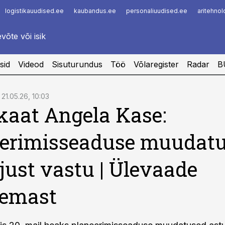
logistikauudised.ee
kaubandus.ee
personaliuudised.ee
aritehno
Infopank
Radar
sid
Videod
Sisuturundus
Töö
Võlaregister
Radar
B
21.05.26, 10:03
aat Angela Kase:
eerimisseaduse muudat
 just vastu | Ülevaade
semast