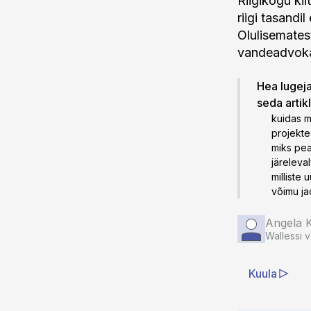
Riigikogu ki
riigi tasand
Olulisemates
vandeadvokaa
Hea lugeja!
seda artik
kuidas 
projektee
miks pea
järeleva
milliste
võimu ja
Angela 
Wallessi 
Kuula