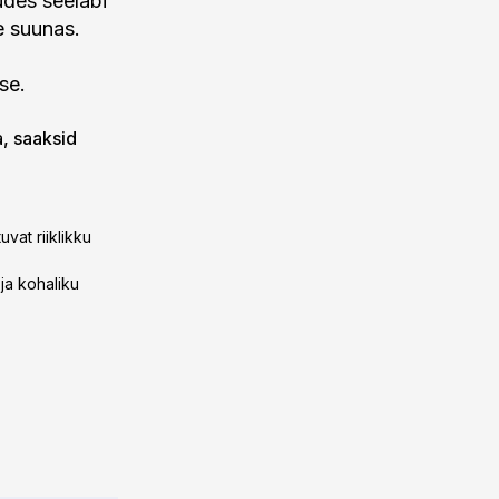
udes seeläbi
e suunas.
se.
a, saaksid
vat riiklikku
ja kohaliku