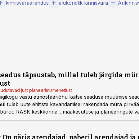
kinnisvaraarendus
elukondlik kinnisvara
Ärikinni
eadus täpsustab, millal tuleb järgida mür
ust
dutavad just planeerimismenetlust
Riigikogu vastu atmosfääriõhu kaitse seaduse muutmise sea
juhul tuleb uute ehitiste kavandamisel rakendada müra piirvää
dibüroo RASK keskkonna-, maakasutuse ja planeeringute v
 Lopman selgitavad seadusemuudatuse taustal, miks on see 
 On päris arendajad, paberil arendajad ja