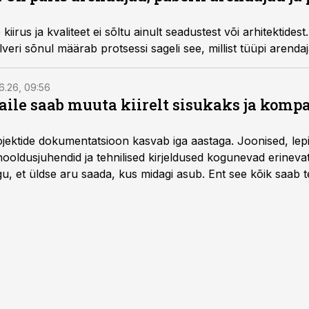
irus ja kvaliteet ei sõltu ainult seadustest või arhitektidest.
lveri sõnul määrab protsessi sageli see, millist tüüpi arenda
6.26, 09:56
aile saab muuta kiirelt sisukaks ja komp
rojektide dokumentatsioon kasvab iga aastaga. Joonised, lep
hooldusjuhendid ja tehnilised kirjeldused kogunevad erinev
u, et üldse aru saada, kus midagi asub. Ent see kõik saab teh