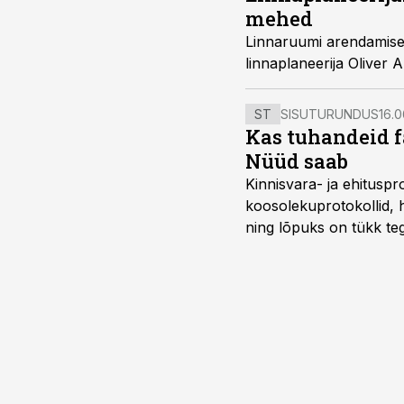
mehed
Linnaruumi arendamise ki
linnaplaneerija Oliver A
ST
SISUTURUNDUS
16.0
Kas tuhandeid f
Nüüd saab
Kinnisvara- ja ehitusp
koosolekuprotokollid, 
ning lõpuks on tükk teg
kordades lihtsam.