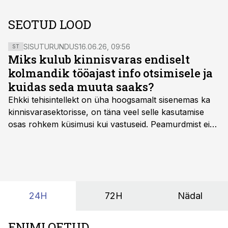
SEOTUD LOOD
SISUTURUNDUS
16.06.26, 09:56
ST
Miks kulub kinnisvaras endiselt
kolmandik tööajast info otsimisele ja
kuidas seda muuta saaks?
Ehkki tehisintellekt on üha hoogsamalt sisenemas ka
kinnisvarasektorisse, on täna veel selle kasutamise
osas rohkem küsimusi kui vastuseid. Peamurdmist ei
tekita niivõrd see, millist AI-lahendust kasutada, vaid
kas ettevõtte andmed on üldse sellisel kujul olemas, et
tehisintellekt neist midagi mõistlikku välja lugeda
suudaks.
24H
72H
Nädal
ENIMLOETUD