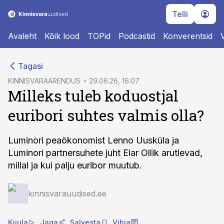
Telli
Avaleht
Kõik lood
TOPid
Podcastid
Konverentsid
cebook
Tagasi
Twitter)
KINNISVARAARENDUS
29.06.26, 16:07
Milleks tuleb koduostjal
kedIn
euribori suhtes valmis olla?
ail
k
Luminori peaökonomist Lenno Uusküla ja
Luminori partnersuhete juht Elar Ollik arutlevad,
millal ja kui palju euribor muutub.
kinnisvarauudised.ee
Kuula
Jaga
Salvesta
Vihja