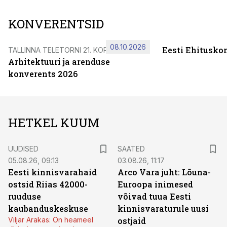
KONVERENTSID
08.10.2026
Eesti Ehitusko
TALLINNA TELETORNI 21. KORRUSEL
Arhitektuuri ja arenduse
konverents 2026
HETKEL KUUM
UUDISED
SAATED
05.08.26, 09:13
03.08.26, 11:17
Eesti kinnisvarahaid
Arco Vara juht: Lõuna-
ostsid Riias 42000-
Euroopa inimesed
ruuduse
võivad tuua Eesti
kaubanduskeskuse
kinnisvaraturule uusi
Viljar Arakas: On heameel
ostjaid