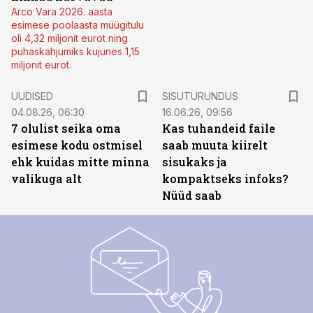
Arco Vara 2026. aasta
esimese poolaasta müügitulu
oli 4,32 miljonit eurot ning
puhaskahjumiks kujunes 1,15
miljonit eurot.
ST
UUDISED
SISUTURUNDUS
04.08.26, 06:30
16.06.26, 09:56
7 olulist seika oma
Kas tuhandeid faile
esimese kodu ostmisel
saab muuta kiirelt
ehk kuidas mitte minna
sisukaks ja
valikuga alt
kompaktseks infoks?
Nüüd saab