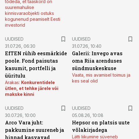
tõdeda, et taaskord on
suuremahulise
kinnisvaraobjekti ostuks
kogunenud peamiselt Eesti
investorid
UUDISED
UUDISED
31.07.26, 06:30
31.07.26, 10:40
EfTEN rühib eesmärkide
Galerii: Invego avas
poole. Fond paisutas
oma Riia arenduses
kasumit, portfelli ja
sündmuskeskuse
üüritulu
Vaata, mis avamisel toimus ja
kes seal olid
Arakas:
Konkurentidele
ütlen, et tehke järele või
makske kinni
UUDISED
UUDISED
30.07.26, 10:00
05.08.26, 10:08
Arco Vara juht:
Hepsor on platsis uute
pakkumine suureneb ja
võlakirjadega
hinnad kasvavad
Lätti liikumine süveneb