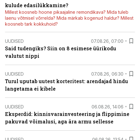
kulude edasilükkamine?
Millest koosneb hoone pikaajaline remondikava? Mida tuleb
laenu võtmisel võrrelda? Mida märkab kogenud haldur? Millest
koosneb tark kokkuhoid?
UUDISED
07.08.26, 07:00
Said tudengiks? Siin on 8 esimese üürikodu
valutut nippi
UUDISED
07.08.26, 06:30
Turul uputab uutest korteritest: arendajad hindu
langetama ei kibele
UUDISED
06.08.26, 14:06
Eksperdid: kinnisvarainvesteering ja flippimine
pakuvad võimalusi, aga ära armu sellesse
UUDISED
06.08.26, 13:54