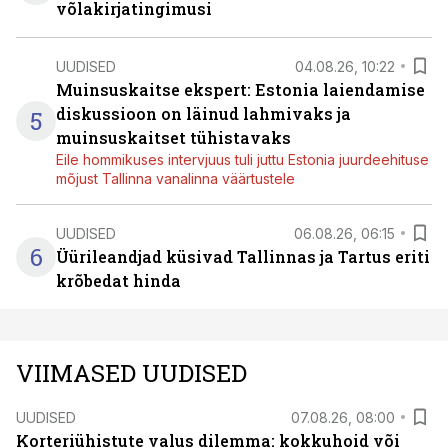
võlakirjatingimusi
UUDISED
04.08.26, 10:22
Muinsuskaitse ekspert: Estonia laiendamise
diskussioon on läinud lahmivaks ja
5
muinsuskaitset tühistavaks
Eile hommikuses intervjuus tuli juttu Estonia juurdeehituse
mõjust Tallinna vanalinna väärtustele
UUDISED
06.08.26, 06:15
6
Üürileandjad küsivad Tallinnas ja Tartus eriti
krõbedat hinda
VIIMASED UUDISED
UUDISED
07.08.26, 08:00
Korteriühistute valus dilemma: kokkuhoid või