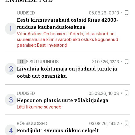
UUDISED
05.08.26, 09:13
Eesti kinnisvarahaid ostsid Riias 42000-
1
ruuduse kaubanduskeskuse
Viljar Arakas: On heameel tõdeda, et taaskord on
suuremahulise kinnisvaraobjekti ostuks kogunenud
peamiselt Eesti investorid
SISUTURUNDUS
31.07.26, 12:13
ST
2
Liivalaia kohtumaja on jõudnud turule ja
ootab uut omanikku
UUDISED
05.08.26, 10:08
3
Hepsor on platsis uute võlakirjadega
Lätti liikumine süveneb
BÖRSIUUDISED
03.08.26, 14:52
4
Fondijuht: Everaus rikkus selgelt