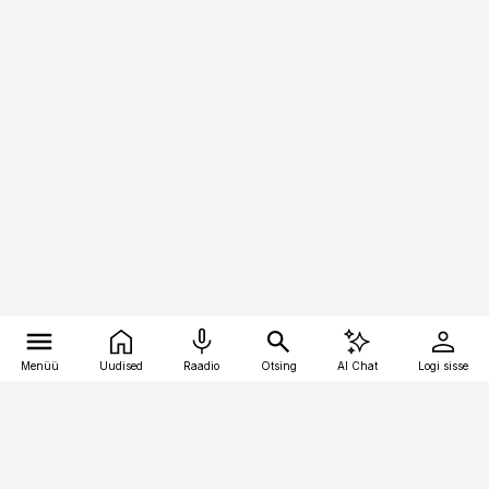
Menüü
Uudised
Raadio
Otsing
AI Chat
Logi sisse
Vana-Lõuna 39/1, 19094 Tallinn