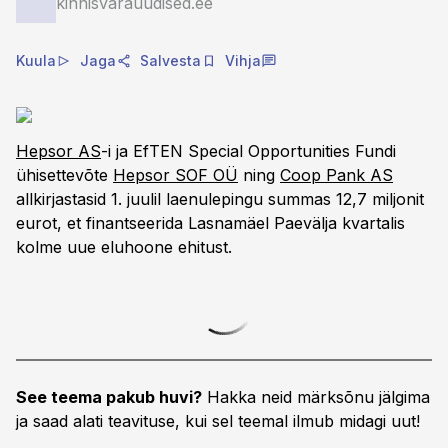
kinnisvarauudised.ee
Kuula
Jaga
Salvesta
Vihja
Hepsor AS
-i ja EfTEN Special Opportunities Fundi
ühisettevõte
Hepsor SOF OÜ
ning
Coop Pank AS
allkirjastasid 1. juulil laenulepingu summas 12,7 miljonit
eurot, et finantseerida Lasnamäel Paevälja kvartalis
kolme uue eluhoone ehitust.
See teema pakub huvi?
Hakka neid märksõnu jälgima
ja saad alati teavituse, kui sel teemal ilmub midagi uut!