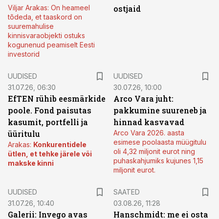
Viljar Arakas: On heameel
ostjaid
tõdeda, et taaskord on
suuremahulise
kinnisvaraobjekti ostuks
kogunenud peamiselt Eesti
investorid
UUDISED
UUDISED
31.07.26, 06:30
30.07.26, 10:00
EfTEN rühib eesmärkide
Arco Vara juht:
poole. Fond paisutas
pakkumine suureneb ja
kasumit, portfelli ja
hinnad kasvavad
üüritulu
Arco Vara 2026. aasta
esimese poolaasta müügitulu
Arakas:
Konkurentidele
oli 4,32 miljonit eurot ning
ütlen, et tehke järele või
puhaskahjumiks kujunes 1,15
makske kinni
miljonit eurot.
UUDISED
SAATED
31.07.26, 10:40
03.08.26, 11:28
Galerii: Invego avas
Hanschmidt: me ei osta