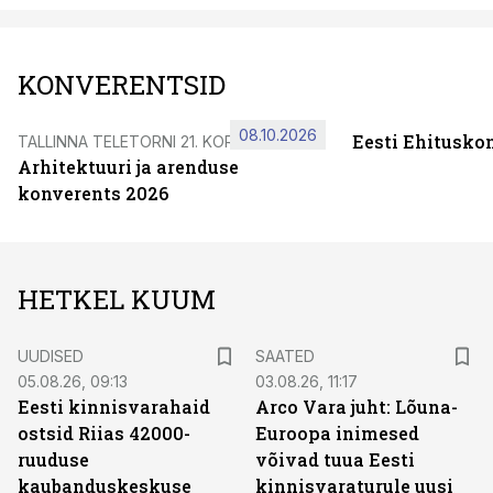
KONVERENTSID
08.10.2026
Eesti Ehitusko
TALLINNA TELETORNI 21. KORRUSEL
Arhitektuuri ja arenduse
konverents 2026
HETKEL KUUM
UUDISED
SAATED
05.08.26, 09:13
03.08.26, 11:17
Eesti kinnisvarahaid
Arco Vara juht: Lõuna-
ostsid Riias 42000-
Euroopa inimesed
ruuduse
võivad tuua Eesti
kaubanduskeskuse
kinnisvaraturule uusi