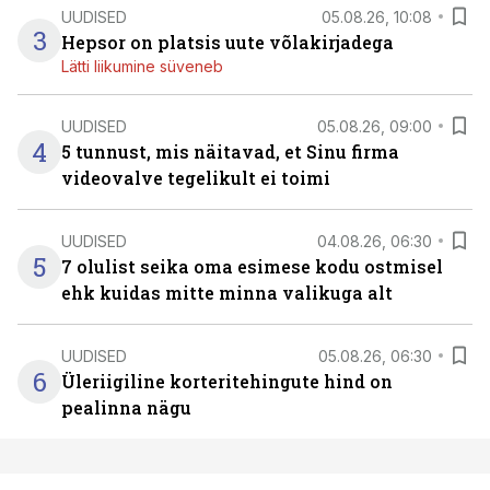
UUDISED
05.08.26, 10:08
3
Hepsor on platsis uute võlakirjadega
Lätti liikumine süveneb
UUDISED
05.08.26, 09:00
4
5 tunnust, mis näitavad, et Sinu firma
videovalve tegelikult ei toimi
UUDISED
04.08.26, 06:30
5
7 olulist seika oma esimese kodu ostmisel
ehk kuidas mitte minna valikuga alt
UUDISED
05.08.26, 06:30
6
Üleriigiline korteritehingute hind on
pealinna nägu