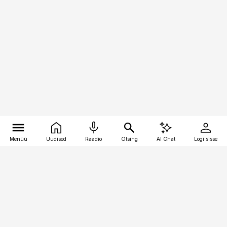
Menüü
Uudised
Raadio
Otsing
AI Chat
Logi sisse
Vana-Lõuna 39/1, 19094 Tallinn
(+372) 667 0111
kinnisvarauudised@kinnisvarauudised.ee