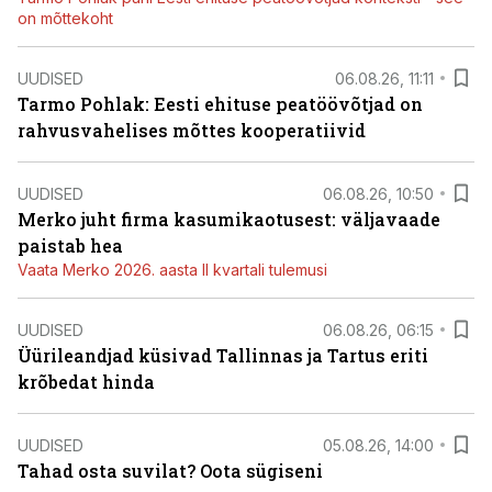
on mõttekoht
UUDISED
06.08.26, 11:11
Tarmo Pohlak: Eesti ehituse peatöövõtjad on
rahvusvahelises mõttes kooperatiivid
UUDISED
06.08.26, 10:50
Merko juht firma kasumikaotusest: väljavaade
paistab hea
Vaata Merko 2026. aasta II kvartali tulemusi
UUDISED
06.08.26, 06:15
Üürileandjad küsivad Tallinnas ja Tartus eriti
krõbedat hinda
UUDISED
05.08.26, 14:00
Tahad osta suvilat? Oota sügiseni