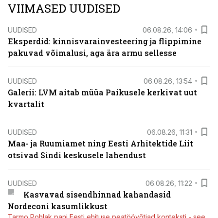
VIIMASED UUDISED
UUDISED
06.08.26, 14:06
Eksperdid: kinnisvarainvesteering ja flippimine
pakuvad võimalusi, aga ära armu sellesse
UUDISED
06.08.26, 13:54
Galerii: LVM aitab müüa Paikusele kerkivat uut
kvartalit
UUDISED
06.08.26, 11:31
Maa- ja Ruumiamet ning Eesti Arhitektide Liit
otsivad Sindi keskusele lahendust
UUDISED
06.08.26, 11:22
Kasvavad sisendhinnad kahandasid
Nordeconi kasumlikkust
Tarmo Pohlak pani Eesti ehituse peatöövõtjad konteksti - see