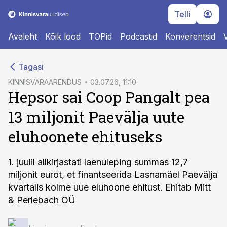
Telli
Avaleht
Kõik lood
TOPid
Podcastid
Konverentsid
cebook
Tagasi
Twitter)
KINNISVARAARENDUS
03.07.26, 11:10
Hepsor sai Coop Pangalt pea
kedIn
13 miljonit Paevälja uute
ail
eluhoonete ehituseks
k
1. juulil allkirjastati laenuleping summas 12,7
miljonit eurot, et finantseerida Lasnamäel Paevälja
kvartalis kolme uue eluhoone ehitust. Ehitab Mitt
& Perlebach OÜ