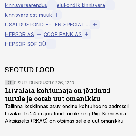
kinnisvaraarendus
elukondlik kinnisvara
kinnisvara ost-müük
USALDUSFOND EFTEN SPECIAL OPPORTUNITIES FUND UÜ
HEPSOR AS
COOP PANK AS
HEPSOR SOF OÜ
SEOTUD LOOD
SISUTURUNDUS
31.07.26, 12:13
ST
Liivalaia kohtumaja on jõudnud
turule ja ootab uut omanikku
Tallinna kesklinnas asuv endine kohtuhoone aadressil
Liivalaia tn 24 on jõudnud turule ning Riigi Kinnisvara
Aktsiaselts (RKAS) on otsimas sellele uut omanikku.