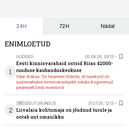
24H
72H
Nädal
ENIMLOETUD
UUDISED
05.08.26, 09:13
Eesti kinnisvarahaid ostsid Riias 42000-
1
ruuduse kaubanduskeskuse
Viljar Arakas: On heameel tõdeda, et taaskord on
suuremahulise kinnisvaraobjekti ostuks kogunenud
peamiselt Eesti investorid
SISUTURUNDUS
31.07.26, 12:13
ST
2
Liivalaia kohtumaja on jõudnud turule ja
ootab uut omanikku