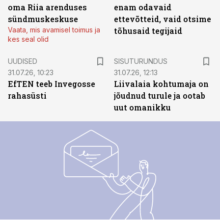
oma Riia arenduses
enam odavaid
sündmuskeskuse
ettevõtteid, vaid otsime
Vaata, mis avamisel toimus ja
tõhusaid tegijaid
kes seal olid
ST
UUDISED
SISUTURUNDUS
31.07.26, 10:23
31.07.26, 12:13
EfTEN teeb Invegosse
Liivalaia kohtumaja on
rahasüsti
jõudnud turule ja ootab
uut omanikku