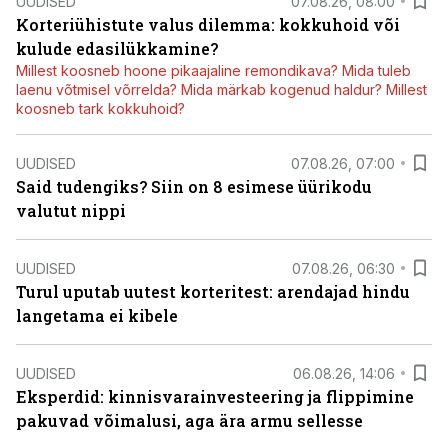
UUDISED
07.08.26, 08:00
Korteriühistute valus dilemma: kokkuhoid või
kulude edasilükkamine?
Millest koosneb hoone pikaajaline remondikava? Mida tuleb
laenu võtmisel võrrelda? Mida märkab kogenud haldur? Millest
koosneb tark kokkuhoid?
UUDISED
07.08.26, 07:00
Said tudengiks? Siin on 8 esimese üürikodu
valutut nippi
UUDISED
07.08.26, 06:30
Turul uputab uutest korteritest: arendajad hindu
langetama ei kibele
UUDISED
06.08.26, 14:06
Eksperdid: kinnisvarainvesteering ja flippimine
pakuvad võimalusi, aga ära armu sellesse