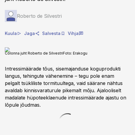
Roberto de Silvestri
Kuula
Jaga
Salvesta
Vihja
Colonna juht Roberto de Silvestri
Foto:
Erakogu
Intressimäärade tõus, sisemajanduse koguprodukti
langus, tehingute vähenemine – tegu pole enam
pelgalt tsükliliste tormituultega, vaid säärane nähtus
avaldab kinnisvaraturule pikemalt mõju. Ajalooliselt
madalate hüpoteeklaenude intressimäärade ajastu on
lõpule jõudmas.