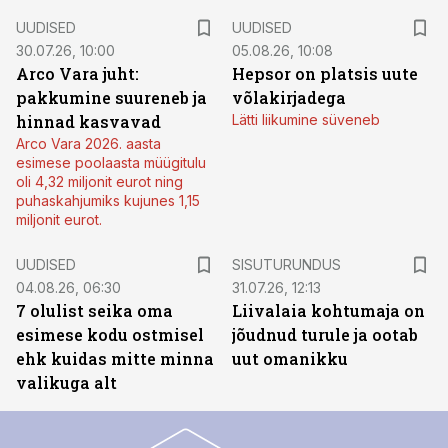
UUDISED
UUDISED
30.07.26, 10:00
05.08.26, 10:08
Arco Vara juht:
Hepsor on platsis uute
pakkumine suureneb ja
võlakirjadega
hinnad kasvavad
Lätti liikumine süveneb
Arco Vara 2026. aasta
esimese poolaasta müügitulu
oli 4,32 miljonit eurot ning
puhaskahjumiks kujunes 1,15
miljonit eurot.
ST
UUDISED
SISUTURUNDUS
04.08.26, 06:30
31.07.26, 12:13
7 olulist seika oma
Liivalaia kohtumaja on
esimese kodu ostmisel
jõudnud turule ja ootab
ehk kuidas mitte minna
uut omanikku
valikuga alt