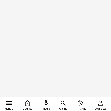
Menüü
Uudised
Raadio
Otsing
AI Chat
Logi sisse