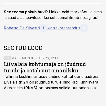
See teema pakub huvi?
Hakka neid märksõnu jälgima
ja saad alati teavituse, kui sel teemal ilmub midagi uut!
Roberto De Silvestri
kinnisvaraarendus
SEOTUD LOOD
SISUTURUNDUS
31.07.26, 12:13
ST
Liivalaia kohtumaja on jõudnud
turule ja ootab uut omanikku
Tallinna kesklinnas asuv endine kohtuhoone aadressil
Liivalaia tn 24 on jõudnud turule ning Riigi Kinnisvara
Aktsiaselts (RKAS) on otsimas sellele uut omanikku.