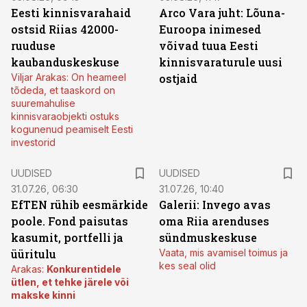
Eesti kinnisvarahaid
Arco Vara juht: Lõuna-
ostsid Riias 42000-
Euroopa inimesed
ruuduse
võivad tuua Eesti
kaubanduskeskuse
kinnisvaraturule uusi
Viljar Arakas: On heameel
ostjaid
tõdeda, et taaskord on
suuremahulise
kinnisvaraobjekti ostuks
kogunenud peamiselt Eesti
investorid
UUDISED
UUDISED
31.07.26, 06:30
31.07.26, 10:40
EfTEN rühib eesmärkide
Galerii: Invego avas
poole. Fond paisutas
oma Riia arenduses
kasumit, portfelli ja
sündmuskeskuse
üüritulu
Vaata, mis avamisel toimus ja
kes seal olid
Arakas:
Konkurentidele
ütlen, et tehke järele või
makske kinni