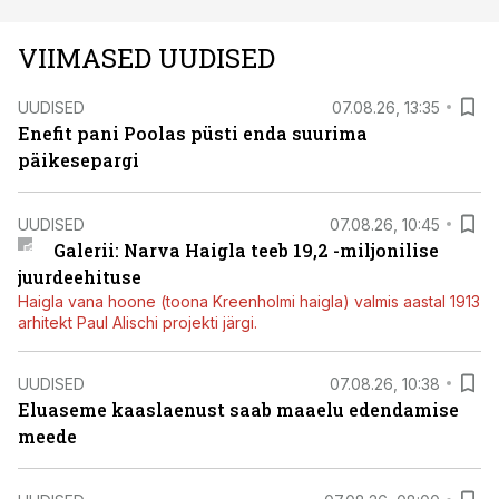
VIIMASED UUDISED
UUDISED
07.08.26, 13:35
Enefit pani Poolas püsti enda suurima
päikesepargi
UUDISED
07.08.26, 10:45
Galerii: Narva Haigla teeb 19,2 -miljonilise
juurdeehituse
Haigla vana hoone (toona Kreenholmi haigla) valmis aastal 1913
arhitekt Paul Alischi projekti järgi.
UUDISED
07.08.26, 10:38
Eluaseme kaaslaenust saab maaelu edendamise
meede