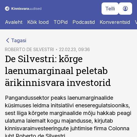
Telli
Avaleht
Kõik lood
TOPid
Podcastid
Konverentsid
cebook
Tagasi
Twitter)
ROBERTO DE SILVESTRI
22.02.23, 09:36
De Silvestri: kõrge
kedIn
laenumarginaal peletab
ail
ärikinnisvara investorid
k
Pangandussektor peaks laenumarginaalide
küsimuses leidma initsiatiivi eneseregulatsiooniks,
sest liiga kõrgete marginaalide mõju hakkab peagi
ulatuma laiemalt kogu majandusse, kirjutab
kinnisvarainvesteeringute juhtimise firma Colonna
juht Roberto de Silvestri.