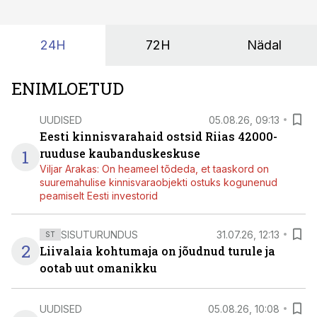
24H
72H
Nädal
ENIMLOETUD
UUDISED
05.08.26, 09:13
Eesti kinnisvarahaid ostsid Riias 42000-
1
ruuduse kaubanduskeskuse
Viljar Arakas: On heameel tõdeda, et taaskord on
suuremahulise kinnisvaraobjekti ostuks kogunenud
peamiselt Eesti investorid
SISUTURUNDUS
31.07.26, 12:13
ST
2
Liivalaia kohtumaja on jõudnud turule ja
ootab uut omanikku
UUDISED
05.08.26, 10:08