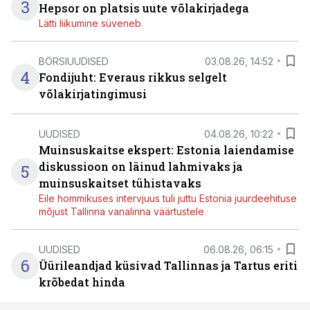
3
Hepsor on platsis uute võlakirjadega
Lätti liikumine süveneb
BÖRSIUUDISED
03.08.26, 14:52
4
Fondijuht: Everaus rikkus selgelt
võlakirjatingimusi
UUDISED
04.08.26, 10:22
Muinsuskaitse ekspert: Estonia laiendamise
diskussioon on läinud lahmivaks ja
5
muinsuskaitset tühistavaks
Eile hommikuses intervjuus tuli juttu Estonia juurdeehituse
mõjust Tallinna vanalinna väärtustele
UUDISED
06.08.26, 06:15
6
Üürileandjad küsivad Tallinnas ja Tartus eriti
krõbedat hinda