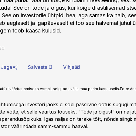
n maa püha. Maa on kõige kindlam investeering, sest se
htuda! See on tõde ja õigus, kui kõige drastilisemad st
. See on investorile ühtpidi hea, aga samas ka halb, se
eb aeglaselt ja igapäevaselt ei too see halvemal juhul 
pigem toob kaasa kulusid.
so
Jaga
Salvesta
Vihja
aatüki väärtustamiseks esmalt selgitada välja maa parim kasutusviis.
Foto:
And
uhtumisega investori jaoks ei sobi passiivne ootus sugugi mi
tte võtta, et selle väärtus tõuseks. “Tõde ja õigust” on nalja
parandusõpikuks. Igas naljas on terake tõtt, nõnda siingi: 
vestor väärindada samm-sammu haaval.