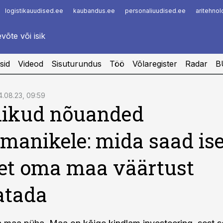
logistikauudised.ee
kaubandus.ee
personaliuudised.ee
aritehno
Infopank
Radar
sid
Videod
Sisuturundus
Töö
Võlaregister
Radar
B
4.08.23, 09:59
likud nõuanded
anikele: mida saad ise
 et oma maa väärtust
atada