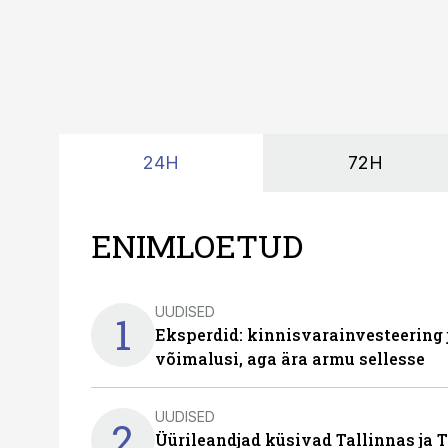
24H
72H
ENIMLOETUD
UUDISED
1
Eksperdid: kinnisvarainvesteering
võimalusi, aga ära armu sellesse
UUDISED
2
Üürileandjad küsivad Tallinnas ja T