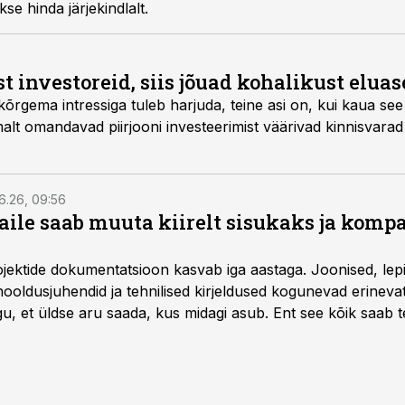
se hinda järjekindlalt.
t investoreid, siis jõuad kohalikust elua
kõrgema intressiga tuleb harjuda, teine asi on, kui kaua see 
alt omandavad piirjooni investeerimist väärivad kinnisvarad -
6.26, 09:56
aile saab muuta kiirelt sisukaks ja komp
rojektide dokumentatsioon kasvab iga aastaga. Joonised, lep
hooldusjuhendid ja tehnilised kirjeldused kogunevad erinev
u, et üldse aru saada, kus midagi asub. Ent see kõik saab teh