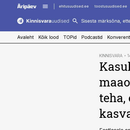
ehitusuudised.ee
toostusuudised.ee
kaubandus.ee
imelineajalugu.ee
logistikauudised.ee
imelineteadus.ee
Avaleht
Kõik lood
TOPid
Podcastid
Konverent
cebook
KINNISVARA
1
Kasu
Twitter)
kedIn
maaom
ail
teha,
k
kasv