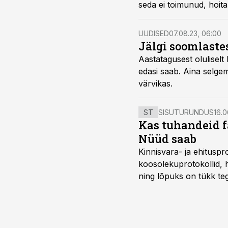
seda ei toimunud, hoitak
UUDISED
07.08.23, 06:00
Jälgi soomlastes
Aastatagusest oluliselt 
edasi saab. Aina selgem
värvikas.
ST
SISUTURUNDUS
16.0
Kas tuhandeid f
Nüüd saab
Kinnisvara- ja ehitusp
koosolekuprotokollid, 
ning lõpuks on tükk teg
kordades lihtsam.