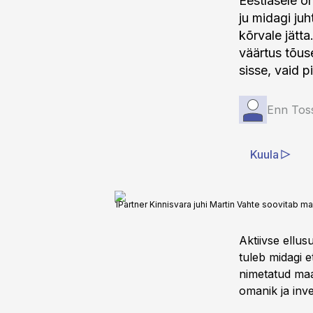
Eestlasele o
ju midagi ju
kõrvale jätta
väärtus tõus
sisse, vaid 
Enn Tos
Kuula
1Partner Kinnisvara juhi Martin Vahte soovitab m
Aktiivse ellus
tuleb midagi e
nimetatud maa
omanik ja in