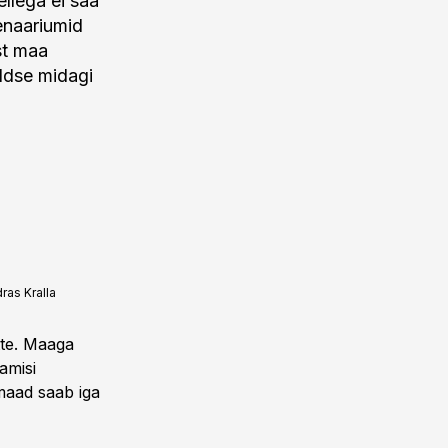
llega ei saa
senaariumid
st maa
üldse midagi
ras Kralla
tte. Maaga
tamisi
maad saab iga