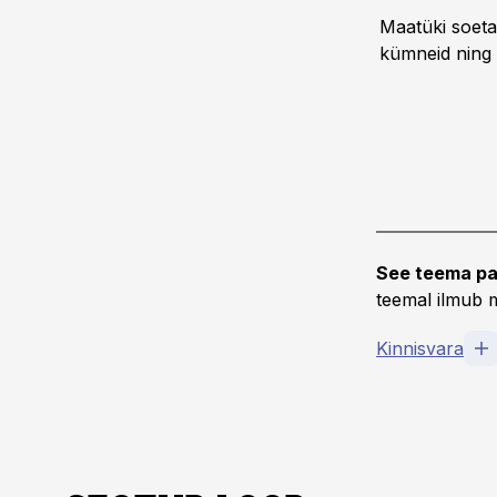
Maatüki soeta
kümneid ning p
See teema pa
teemal ilmub m
Kinnisvara