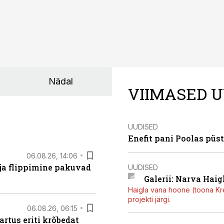
Nädal
VIIMASED U
UUDISED
Enefit pani Poolas püs
06.08.26, 14:06
 ja flippimine pakuvad
UUDISED
Galerii: Narva Haigl
Haigla vana hoone (toona Kree
projekti järgi.
06.08.26, 06:15
artus eriti krõbedat