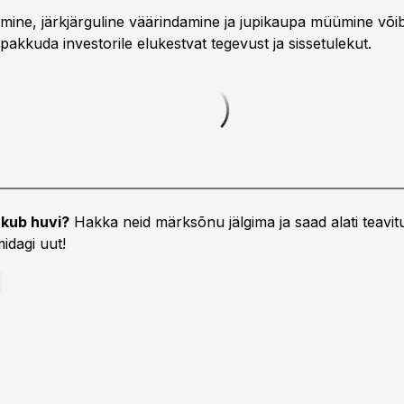
mine, järkjärguline väärindamine ja jupikaupa müümine võib
akkuda investorile elukestvat tegevust ja sissetulekut.
kub huvi?
Hakka neid märksõnu jälgima ja saad alati teavitu
idagi uut!