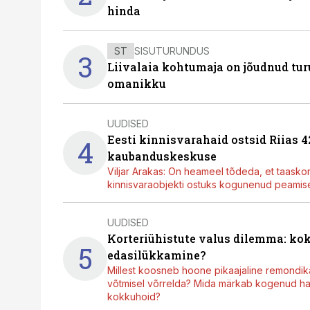
hinda
ST
SISUTURUNDUS
3
Liivalaia kohtumaja on jõudnud turu
omanikku
UUDISED
Eesti kinnisvarahaid ostsid Riias 
4
kaubanduskeskuse
Viljar Arakas: On heameel tõdeda, et taasko
kinnisvaraobjekti ostuks kogunenud peamisel
UUDISED
Korteriühistute valus dilemma: ko
5
edasilükkamine?
Millest koosneb hoone pikaajaline remondik
võtmisel võrrelda? Mida märkab kogenud hal
kokkuhoid?