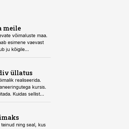
a meile
levate võimaluste maa.
saab esimene vaevast
b ju kõigile
iv üllatus
malik realiseerida.
laneeringutega kursis.
ada. Kuidas sellist
nu Liinsoo ja Britta
limaks
teinud ning seal, kus