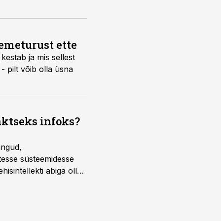
semeturust ette
kestab ja mis sellest
 pilt võib olla üsna
aktseks infoks?
ingud,
atesse süsteemidesse
isintellekti abiga olla