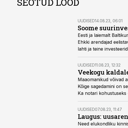
SEOTUD LOOD
UUDISED
14.08.23, 06:01
Soome suurinves
Eesti ja laiemalt Balti
Ehkki arendajad eelista
lahti ja teine investeer
kokkuostjaile.
UUDISED
11.08.23, 12:32
Veekogu kaldale
Maaomanikud võivad avas
Kõige sagedamini on sel
Ka notari kohustuseks e
olukorda vältida? Nõu 
Reitel.
UUDISED
07.08.23, 11:47
Laugus: uusaren
Need elukondliku kinnis