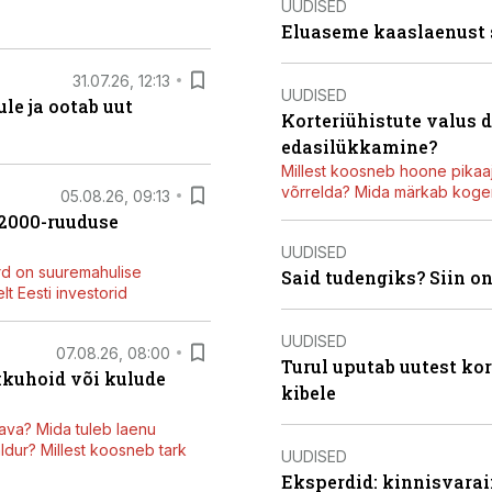
UUDISED
Eluaseme kaaslaenust
31.07.26, 12:13
UUDISED
le ja ootab uut
Korteriühistute valus 
edasilükkamine?
Millest koosneb hoone pikaaj
võrrelda? Mida märkab kogen
05.08.26, 09:13
42000-ruuduse
UUDISED
rd on suuremahulise
Said tudengiks? Siin o
t Eesti investorid
UUDISED
07.08.26, 08:00
Turul uputab uutest kor
kkuhoid või kulude
kibele
ava? Mida tuleb laenu
dur? Millest koosneb tark
UUDISED
Eksperdid: kinnisvarai