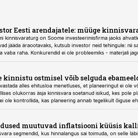
tor Eesti arendajatele: müüge kinnisvar
kumi kinnisvaraturg on Soome investeerimisfirma jaoks ahvat
vad jääda äraootavaks, kutsub investor neid tehingule: nii 
ida vaba raha. Konkurendid ei ole probleemiks - materjali jagu
 kinnistu ostmisel võib selguda ebameeld
tada alles ehitusloa menetluses, et planeeringut ei ole või
lises olukorras äsja kinnisvara soetanud isikud, kes pole p
i ole kontrollida, kas planeering annab tegelikult õiguse ehit
annavad Advokaadibüroo Sorainen ehitusõiguse eksperdid A
dused muutuvad inflatsiooni küüsis kal
vara segmendid, kus hinnalangus sai toimuda, on selle läbi 