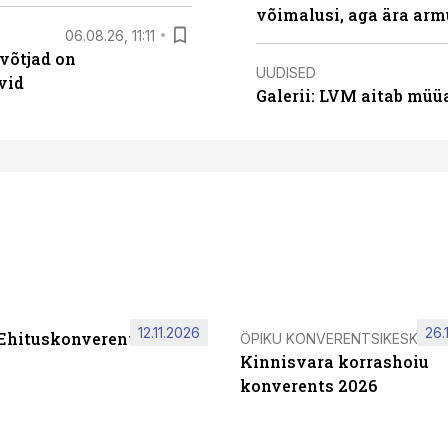
võimalusi, aga ära arm
06.08.26, 11:11
võtjad on
UUDISED
vid
Galerii: LVM aitab müü
12.11.2026
26.
 Ehituskonverents 2026
ÖPIKU KONVERENTSIKESKUS
Kinnisvara korrashoiu
konverents 2026