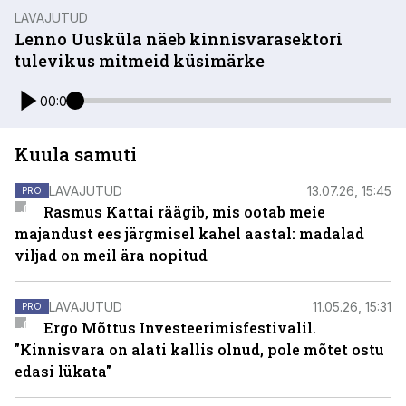
LAVAJUTUD
Lenno Uusküla näeb kinnisvarasektori
tulevikus mitmeid küsimärke
00:00
Kuula samuti
LAVAJUTUD
13.07.26, 15:45
PRO
Rasmus Kattai räägib, mis ootab meie
majandust ees järgmisel kahel aastal: madalad
viljad on meil ära nopitud
LAVAJUTUD
11.05.26, 15:31
PRO
Ergo Mõttus Investeerimisfestivalil.
"Kinnisvara on alati kallis olnud, pole mõtet ostu
edasi lükata"