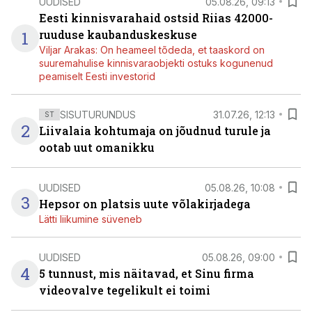
UUDISED
05.08.26, 09:13
Eesti kinnisvarahaid ostsid Riias 42000-
1
ruuduse kaubanduskeskuse
Viljar Arakas: On heameel tõdeda, et taaskord on
suuremahulise kinnisvaraobjekti ostuks kogunenud
peamiselt Eesti investorid
SISUTURUNDUS
31.07.26, 12:13
ST
2
Liivalaia kohtumaja on jõudnud turule ja
ootab uut omanikku
UUDISED
05.08.26, 10:08
3
Hepsor on platsis uute võlakirjadega
Lätti liikumine süveneb
UUDISED
05.08.26, 09:00
4
5 tunnust, mis näitavad, et Sinu firma
videovalve tegelikult ei toimi