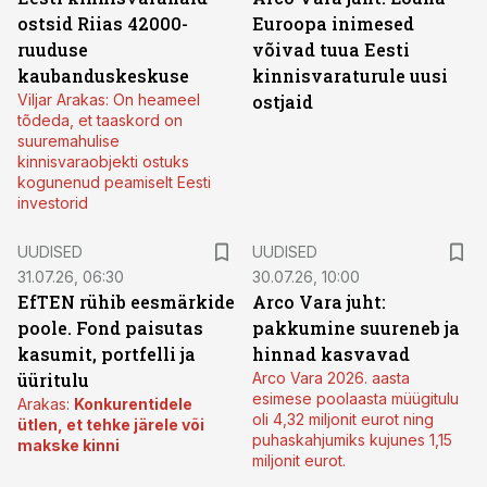
ostsid Riias 42000-
Euroopa inimesed
ruuduse
võivad tuua Eesti
kaubanduskeskuse
kinnisvaraturule uusi
Viljar Arakas: On heameel
ostjaid
tõdeda, et taaskord on
suuremahulise
kinnisvaraobjekti ostuks
kogunenud peamiselt Eesti
investorid
UUDISED
UUDISED
31.07.26, 06:30
30.07.26, 10:00
EfTEN rühib eesmärkide
Arco Vara juht:
poole. Fond paisutas
pakkumine suureneb ja
kasumit, portfelli ja
hinnad kasvavad
üüritulu
Arco Vara 2026. aasta
esimese poolaasta müügitulu
Arakas:
Konkurentidele
oli 4,32 miljonit eurot ning
ütlen, et tehke järele või
puhaskahjumiks kujunes 1,15
makske kinni
miljonit eurot.