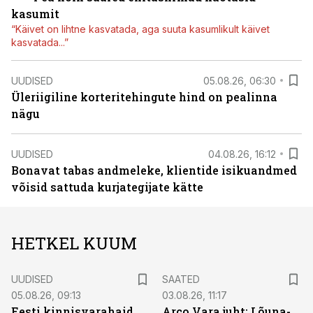
kasumit
“Käivet on lihtne kasvatada, aga suuta kasumlikult käivet
kasvatada...”
UUDISED
05.08.26, 06:30
Üleriigiline korteritehingute hind on pealinna
nägu
UUDISED
04.08.26, 16:12
Bonavat tabas andmeleke, klientide isikuandmed
võisid sattuda kurjategijate kätte
HETKEL KUUM
UUDISED
SAATED
05.08.26, 09:13
03.08.26, 11:17
Eesti kinnisvarahaid
Arco Vara juht: Lõuna-