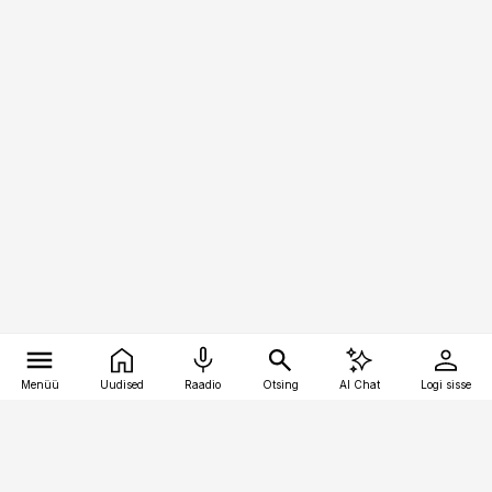
Menüü
Uudised
Raadio
Otsing
AI Chat
Logi sisse
Vana-Lõuna 39/1, 19094 Tallinn