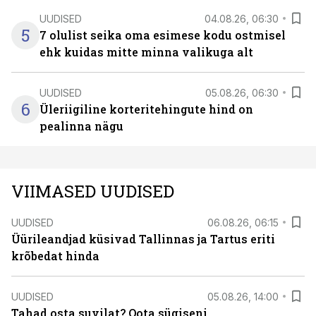
UUDISED
04.08.26, 06:30
5
7 olulist seika oma esimese kodu ostmisel
ehk kuidas mitte minna valikuga alt
UUDISED
05.08.26, 06:30
6
Üleriigiline korteritehingute hind on
pealinna nägu
VIIMASED UUDISED
UUDISED
06.08.26, 06:15
Üürileandjad küsivad Tallinnas ja Tartus eriti
krõbedat hinda
UUDISED
05.08.26, 14:00
Tahad osta suvilat? Oota sügiseni