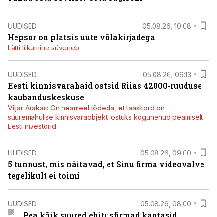
UUDISED
05.08.26, 10:08
Hepsor on platsis uute võlakirjadega
Lätti liikumine süveneb
UUDISED
05.08.26, 09:13
Eesti kinnisvarahaid ostsid Riias 42000-ruuduse
kaubanduskeskuse
Viljar Arakas: On heameel tõdeda, et taaskord on
suuremahulise kinnisvaraobjekti ostuks kogunenud peamiselt
Eesti investorid
UUDISED
05.08.26, 09:00
5 tunnust, mis näitavad, et Sinu firma videovalve
tegelikult ei toimi
UUDISED
05.08.26, 08:00
Pea kõik suured ehitusfirmad kaotasid