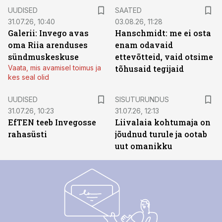
UUDISED
SAATED
31.07.26, 10:40
03.08.26, 11:28
Galerii: Invego avas
Hanschmidt: me ei osta
oma Riia arenduses
enam odavaid
sündmuskeskuse
ettevõtteid, vaid otsime
Vaata, mis avamisel toimus ja
tõhusaid tegijaid
kes seal olid
ST
UUDISED
SISUTURUNDUS
31.07.26, 10:23
31.07.26, 12:13
EfTEN teeb Invegosse
Liivalaia kohtumaja on
rahasüsti
jõudnud turule ja ootab
uut omanikku