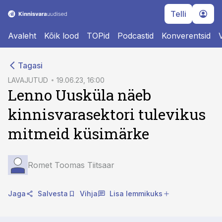
Telli
Avaleht
Kõik lood
TOPid
Podcastid
Konverentsid
cebook
cebook
Tagasi
Twitter)
Twitter)
LAVAJUTUD
19.06.23, 16:00
Lenno Uusküla näeb
kedIn
kedIn
kinnisvarasektori tulevikus
ail
ail
mitmeid küsimärke
k
k
Romet Toomas Tiitsaar
Jaga
Salvesta
Vihja
Lisa lemmikuks