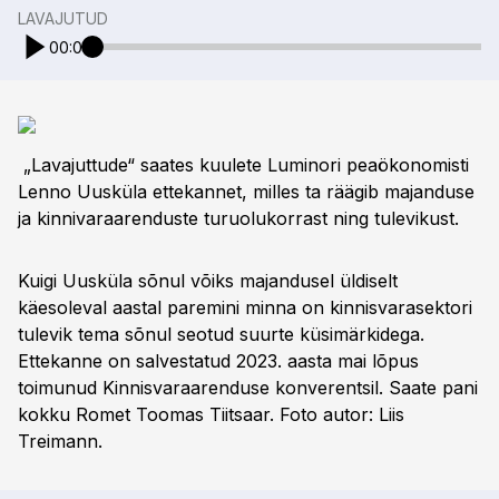
LAVAJUTUD
00:00
„Lavajuttude“ saates kuulete Luminori peaökonomisti
Lenno Uusküla ettekannet, milles ta räägib majanduse
ja kinnivaraarenduste turuolukorrast ning tulevikust.
Kuigi Uusküla sõnul võiks majandusel üldiselt
käesoleval aastal paremini minna on kinnisvarasektori
tulevik tema sõnul seotud suurte küsimärkidega.
Ettekanne on salvestatud 2023. aasta mai lõpus
toimunud Kinnisvaraarenduse konverentsil. Saate pani
kokku Romet Toomas Tiitsaar. Foto autor: Liis
Treimann.