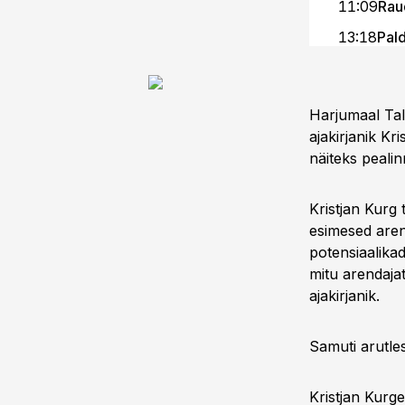
11:09
Rau
13:18
Pald
15:45
Tee
Harjumaal Ta
ajakirjanik Kr
näiteks pealin
Kristjan Kurg
esimesed aren
potensiaalikad
mitu arendaja
ajakirjanik.
Samuti arutles
Kristjan Kurge