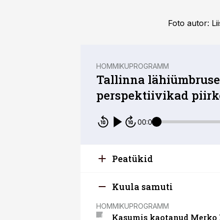
Foto autor: Li
HOMMIKUPROGRAMM
Tallinna lähiümbruse
perspektiivikad piir
00:00
Peatükid
Kuula samuti
HOMMIKUPROGRAMM
Kasumis kaotanud Merko Eh