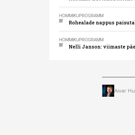
HOMMIKUPROGRAMM
Rohealade nappus paisutab
HOMMIKUPROGRAMM
Nelli Janson: viimaste päe
Aivar Hu