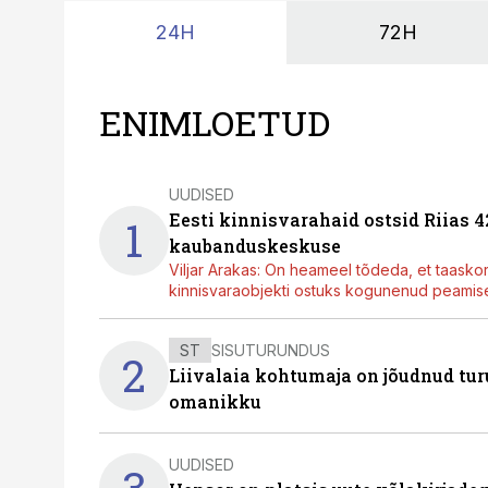
24H
72H
ENIMLOETUD
UUDISED
Eesti kinnisvarahaid ostsid Riias 
1
kaubanduskeskuse
Viljar Arakas: On heameel tõdeda, et taasko
kinnisvaraobjekti ostuks kogunenud peamisel
ST
SISUTURUNDUS
2
Liivalaia kohtumaja on jõudnud turu
omanikku
UUDISED
3