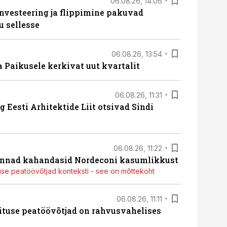
06.08.26, 14:06
nvesteering ja flippimine pakuvad
u sellesse
06.08.26, 13:54
a Paikusele kerkivat uut kvartalit
06.08.26, 11:31
 Eesti Arhitektide Liit otsivad Sindi
06.08.26, 11:22
nnad kahandasid Nordeconi kasumlikkust
use peatöövõtjad konteksti - see on mõttekoht
06.08.26, 11:11
ituse peatöövõtjad on rahvusvahelises