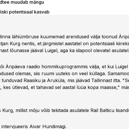
dtee muudab mängu
iski potentsiaal kasvab
nused jäävad järele jõudmata
llinna lähiümbruse kuumemad arendused välja toonud Ärip
istjan Kurg nentis, et järgmistel aastatel on potentsiaali kiir
nast lõunasse jääval Luigel, aga ka idapool olevatel asulatel
 tõi Äripäeva raadio hommikuprogrammis välja, et kui Luigel
dused olemas, siis ruumi uuteks on veel küllaga. Samamoo
 tunduvad Raasiku ja Aruküla, mis jäävad Tallinnast itta. "S
t, kes ütlevad, et tahavad sel aastal lüüa kopa maasse," mä
 Kurg, millist mõju võib tekitada asulatele Rail Balticu lisan
 intervjueeris Aivar Hundimägi.