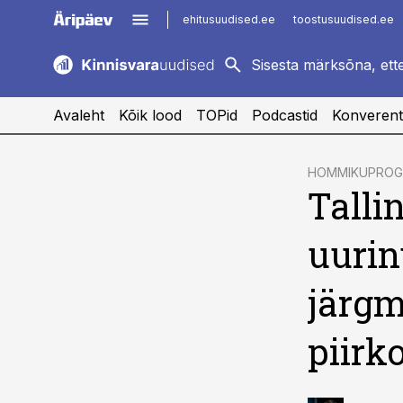
ehitusuudised.ee
toostusuudised.ee
kaubandus.ee
imelineajalugu.ee
logistikauudised.ee
imelineteadus.ee
Avaleht
Kõik lood
TOPid
Podcastid
Konverent
cebook
cebook
HOMMIKUPRO
Talli
Twitter)
Twitter)
kedIn
kedIn
uurin
ail
ail
järgm
k
k
piirk