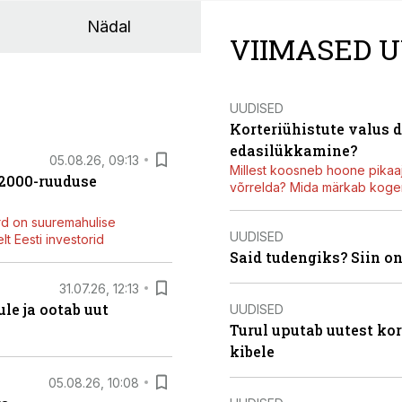
Nädal
VIIMASED U
UUDISED
Korteriühistute valus 
edasilükkamine?
05.08.26, 09:13
Millest koosneb hoone pikaaj
42000-ruuduse
võrrelda? Mida märkab kogen
rd on suuremahulise
UUDISED
t Eesti investorid
Said tudengiks? Siin o
31.07.26, 12:13
le ja ootab uut
UUDISED
Turul uputab uutest kor
kibele
05.08.26, 10:08