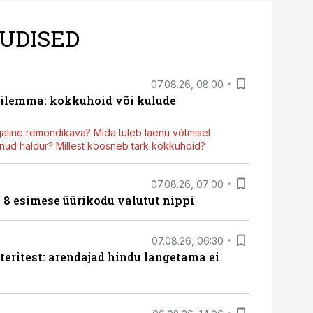
UDISED
07.08.26, 08:00
dilemma: kokkuhoid või kulude
aline remondikava? Mida tuleb laenu võtmisel
ud haldur? Millest koosneb tark kokkuhoid?
07.08.26, 07:00
n 8 esimese üürikodu valutut nippi
07.08.26, 06:30
teritest: arendajad hindu langetama ei