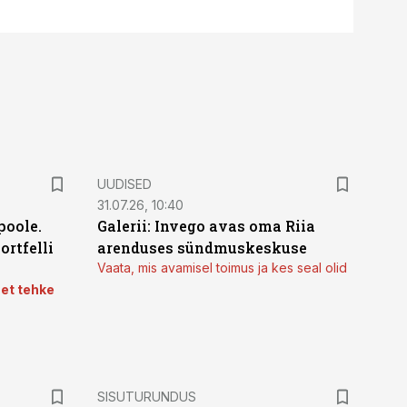
UUDISED
31.07.26, 10:40
poole.
Galerii: Invego avas oma Riia
ortfelli
arenduses sündmuskeskuse
Vaata, mis avamisel toimus ja kes seal olid
 et tehke
ST
SISUTURUNDUS