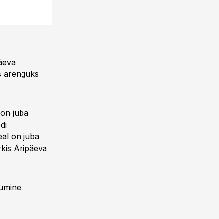
äeva
eks arenguks
.
 on juba
di
eal on juba
rkis Äripäeva
dumine.