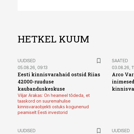
HETKEL KUUM
UUDISED
SAATED
05.08.26, 09:13
03.08.26, 11
Eesti kinnisvarahaid ostsid Riias
Arco Var
42000-ruuduse
inimesed
kaubanduskeskuse
kinnisvar
Viljar Arakas: On heameel tõdeda, et
taaskord on suuremahulise
kinnisvaraobjekti ostuks kogunenud
peamiselt Eesti investorid
UUDISED
UUDISED