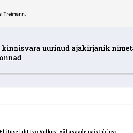
is Treimann.
 kinnisvara uurinud ajakirjanik nimet
konnad
ituse juht Ivo Volkov: väljavaade paistab hea