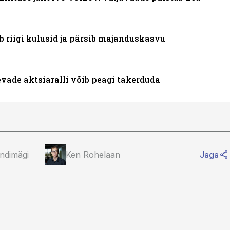
 riigi kulusid ja pärsib majanduskasvu
vade aktsiaralli võib peagi takerduda
ndimägi
Ken Rohelaan
Jaga