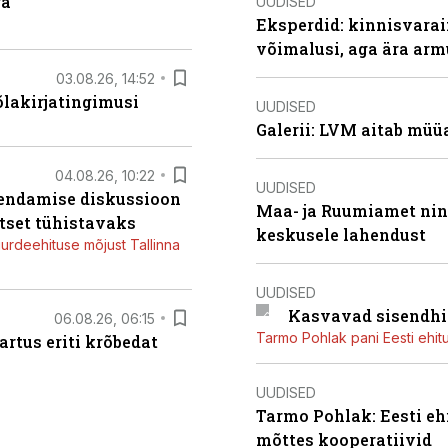
ga
UUDISED
Eksperdid: kinnisvarai
võimalusi, aga ära arm
03.08.26, 14:52
õlakirjatingimusi
UUDISED
Galerii: LVM aitab müü
04.08.26, 10:22
UUDISED
iendamise diskussioon
Maa- ja Ruumiamet ning
tset tühistavaks
keskusele lahendust
juurdeehituse mõjust Tallinna
UUDISED
Kasvavad sisendhi
06.08.26, 06:15
Tarmo Pohlak pani Eesti ehit
artus eriti krõbedat
UUDISED
Tarmo Pohlak: Eesti eh
mõttes kooperatiivid