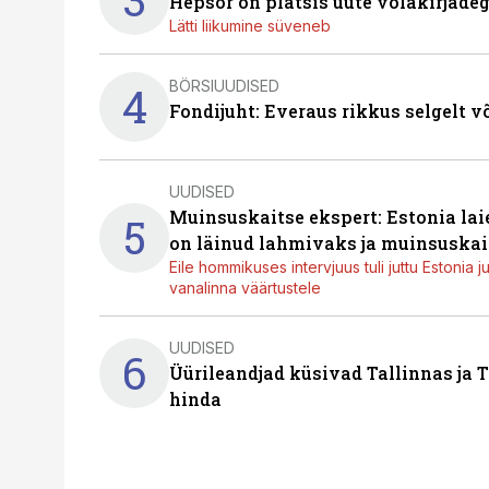
Hepsor on platsis uute võlakirjade
Lätti liikumine süveneb
BÖRSIUUDISED
4
Fondijuht: Everaus rikkus selgelt v
UUDISED
Muinsuskaitse ekspert: Estonia la
5
on läinud lahmivaks ja muinsuskai
Eile hommikuses intervjuus tuli juttu Estonia 
vanalinna väärtustele
UUDISED
6
Üürileandjad küsivad Tallinnas ja T
hinda