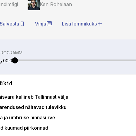
undimägi
Ken Rohelaan
Salvesta
Vihja
Lisa lemmikuks
PROGRAMM
00:00
ükid
isvara kallineb Tallinnast välja
arendused näitavad tulevikku
la ja ümbruse hinnasurve
d kuumad piirkonnad