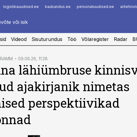
logistikauudised.ee
kaubandus.ee
personaliuudised.ee
aritehno
Infopank
Radar
sid
Videod
Sisuturundus
Töö
Võlaregister
Radar
B
GRAMM
09.06.26, 11:28
nna lähiümbruse kinnis
ud ajakirjanik nimetas
ised perspektiivikad
onnad