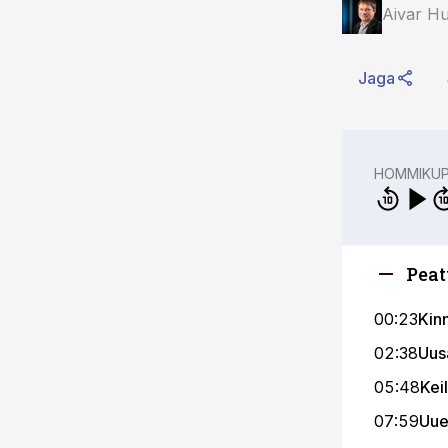
Aivar H
Jaga
HOMMIKU
Peat
00:23
Kinn
02:38
Uus
05:48
Kei
07:59
Uue