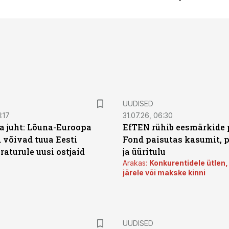
UUDISED
:17
31.07.26, 06:30
a juht: Lõuna-Euroopa
EfTEN rühib eesmärkide 
 võivad tuua Eesti
Fond paisutas kasumit, p
aturule uusi ostjaid
ja üüritulu
Arakas:
Konkurentidele ütlen,
järele või makske kinni
UUDISED