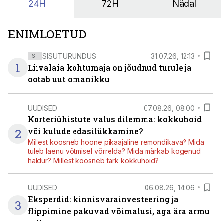
24H
72H
Nädal
ENIMLOETUD
SISUTURUNDUS
31.07.26, 12:13
ST
1
Liivalaia kohtumaja on jõudnud turule ja
ootab uut omanikku
UUDISED
07.08.26, 08:00
Korteriühistute valus dilemma: kokkuhoid
2
või kulude edasilükkamine?
Millest koosneb hoone pikaajaline remondikava? Mida
tuleb laenu võtmisel võrrelda? Mida märkab kogenud
haldur? Millest koosneb tark kokkuhoid?
UUDISED
06.08.26, 14:06
Eksperdid: kinnisvarainvesteering ja
3
flippimine pakuvad võimalusi, aga ära armu