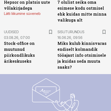
Hepsor on platsis uute
7 olulist seika oma
võlakirjadega
esimese kodu ostmisel
Lätti liikumine süveneb
ehk kuidas mitte minna
valikuga alt
ST
UUDISED
SISUTURUNDUS
03.08.26, 07:00
16.06.26, 09:56
Stock-office on
Miks kulub kinnisvaras
muutunud
endiselt kolmandik
piirkondlikuks
tööajast info otsimisele
ärikeskuseks
ja kuidas seda muuta
saaks?