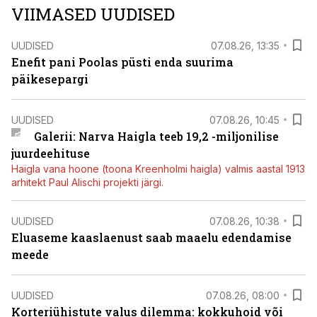
VIIMASED UUDISED
UUDISED
07.08.26, 13:35
Enefit pani Poolas püsti enda suurima
päikesepargi
UUDISED
07.08.26, 10:45
Galerii: Narva Haigla teeb 19,2 -miljonilise
juurdeehituse
Haigla vana hoone (toona Kreenholmi haigla) valmis aastal 1913
arhitekt Paul Alischi projekti järgi.
UUDISED
07.08.26, 10:38
Eluaseme kaaslaenust saab maaelu edendamise
meede
UUDISED
07.08.26, 08:00
Korteriühistute valus dilemma: kokkuhoid või