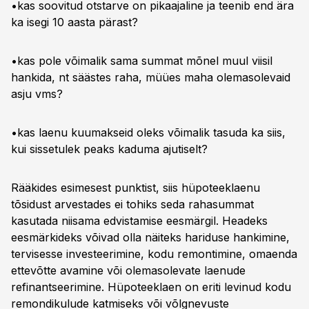
•kas soovitud otstarve on pikaajaline ja teenib end ära
ka isegi 10 aasta pärast?
•kas pole võimalik sama summat mõnel muul viisil
hankida, nt säästes raha, müües maha olemasolevaid
asju vms?
•kas laenu kuumakseid oleks võimalik tasuda ka siis,
kui sissetulek peaks kaduma ajutiselt?
Rääkides esimesest punktist, siis hüpoteeklaenu
tõsidust arvestades ei tohiks seda rahasummat
kasutada niisama edvistamise eesmärgil. Headeks
eesmärkideks võivad olla näiteks hariduse hankimine,
tervisesse investeerimine, kodu remontimine, omaenda
ettevõtte avamine või olemasolevate laenude
refinantseerimine. Hüpoteeklaen on eriti levinud kodu
remondikulude katmiseks või võlgnevuste