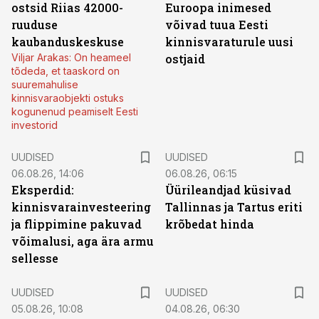
ostsid Riias 42000-
Euroopa inimesed
ruuduse
võivad tuua Eesti
kaubanduskeskuse
kinnisvaraturule uusi
Viljar Arakas: On heameel
ostjaid
tõdeda, et taaskord on
suuremahulise
kinnisvaraobjekti ostuks
kogunenud peamiselt Eesti
investorid
UUDISED
UUDISED
06.08.26, 14:06
06.08.26, 06:15
Eksperdid:
Üürileandjad küsivad
kinnisvarainvesteering
Tallinnas ja Tartus eriti
ja flippimine pakuvad
krõbedat hinda
võimalusi, aga ära armu
sellesse
UUDISED
UUDISED
05.08.26, 10:08
04.08.26, 06:30