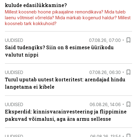
kulude edasilükkamine?
Millest koosneb hoone pikaajaline remondikava? Mida tuleb
laenu võtmisel võrrelda? Mida märkab kogenud haldur? Millest
koosneb tark kokkuhoid?
UUDISED
07.08.26, 07:00
Said tudengiks? Siin on 8 esimese üürikodu
valutut nippi
UUDISED
07.08.26, 06:30
Turul uputab uutest korteritest: arendajad hindu
langetama ei kibele
UUDISED
06.08.26, 14:06
Eksperdid: kinnisvarainvesteering ja flippimine
pakuvad võimalusi, aga ära armu sellesse
UUDISED
06.08.26, 13:54