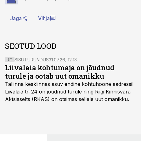
Jaga
Vihja
SEOTUD LOOD
SISUTURUNDUS
31.07.26, 12:13
ST
Liivalaia kohtumaja on jõudnud
turule ja ootab uut omanikku
Tallinna kesklinnas asuv endine kohtuhoone aadressil
Liivalaia tn 24 on jõudnud turule ning Riigi Kinnisvara
Aktsiaselts (RKAS) on otsimas sellele uut omanikku.