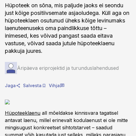
Hüpoteek on sõna, mis paljude jaoks ei seondu
just kõige positiivsemate asjaoludega. Küll aga on
hüpoteeklaen osutunud üheks kõige levinumaks
laenuteenuseks oma paindlikkuse tõttu –
inimesed, kes võivad pangast saada eitava
vastuse, võivad saada jutule hüpoteeklaenu
pakkuja juures.
Äripäeva eriprojektid ja turunduslahendused
Jaga
Salvesta
Vihja
Hüpoteeklaenu
all mõeldakse kinnisvara tagatisel
antavat laenu, millel erinevalt kodulaenust ei ole mitte
mingisugust konkreetset sihtotstarvet – saadud
summat võib kasutada just selleks, milleks parasjagu