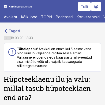
Telli
Avaleht
Kõik lood
TOPid
Podcastid
Konverentsid
cebook
cebook
Tagasi
Twitter)
Twitter)
18.03.20, 13:33
ST
kedIn
kedIn
Tähelepanu!
Artikkel on enam kui 5 aastat vana
ning kuulub väljaande digitaalsesse arhiivi.
ail
ail
Väljaanne ei uuenda ega kaasajasta arhiveeritud
sisu, mistõttu võib olla vajalik kaasaegsete
k
k
allikatega tutvumine
Hüpoteeklaenu ilu ja valu:
millal tasub hüpoteeklaen
end ära?