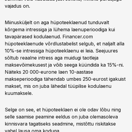
vajadus on.
Miinusküljelt on aga hüpoteeklaenud tunduvalt
kõrgema intressiga ja lühema laenuperioodiga kui
tavapärased kodulaenud. Financer.com
hüpoteeklaenude võrdlustabelist selgub, et naljalt alla
10%-se intressiga hüpoteeklaenu ei leia. Seejuures
sõltub reaalne intress aga muidugi taotleja
maksevõimekusest ja võib seega küündida ka 15%-ni.
Näiteks 20 000-eurone laen 10-aastase
makseperioodiga tähendab umbes 250-eurost igakuist
makset, mis on juba lähedal tüüpilise kodulaenu
kuumaksele.
Selge on see, et hüpoteeklaen ei ole odav lõbu ning
selle saamise peamine eeldus on juba olemasoleva
kinnisvara tagatiseks seadmine, mistõttu riskitakse
vahel lausa oma koduga.