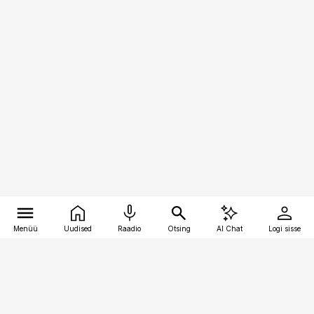
Menüü
Uudised
Raadio
Otsing
AI Chat
Logi sisse
Vana-Lõuna 39/1, 19094 Tallinn
(+372) 667 0111