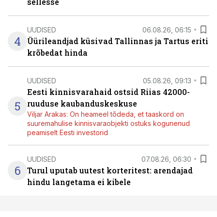
sellesse
UUDISED
06.08.26, 06:15
4
Üürileandjad küsivad Tallinnas ja Tartus eriti
krõbedat hinda
UUDISED
05.08.26, 09:13
Eesti kinnisvarahaid ostsid Riias 42000-
5
ruuduse kaubanduskeskuse
Viljar Arakas: On heameel tõdeda, et taaskord on
suuremahulise kinnisvaraobjekti ostuks kogunenud
peamiselt Eesti investorid
UUDISED
07.08.26, 06:30
6
Turul uputab uutest korteritest: arendajad
hindu langetama ei kibele