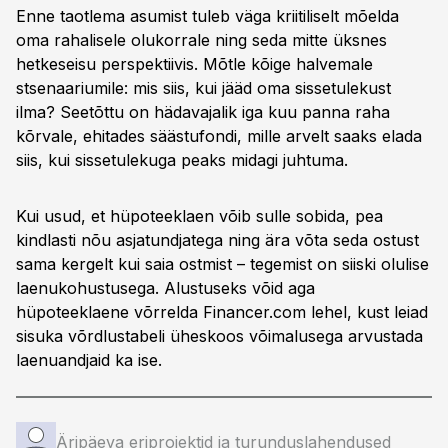
Enne taotlema asumist tuleb väga kriitiliselt mõelda
oma rahalisele olukorrale ning seda mitte üksnes
hetkeseisu perspektiivis. Mõtle kõige halvemale
stsenaariumile: mis siis, kui jääd oma sissetulekust
ilma? Seetõttu on hädavajalik iga kuu panna raha
kõrvale, ehitades säästufondi, mille arvelt saaks elada
siis, kui sissetulekuga peaks midagi juhtuma.
Kui usud, et hüpoteeklaen võib sulle sobida, pea
kindlasti nõu asjatundjatega ning ära võta seda ostust
sama kergelt kui saia ostmist – tegemist on siiski olulise
laenukohustusega. Alustuseks võid aga
hüpoteeklaene võrrelda Financer.com lehel, kust leiad
sisuka võrdlustabeli üheskoos võimalusega arvustada
laenuandjaid ka ise.
Äripäeva eriprojektid ja turunduslahendused