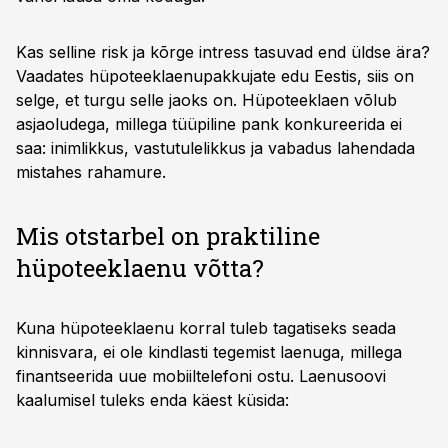
Kas selline risk ja kõrge intress tasuvad end üldse ära?
Vaadates hüpoteeklaenupakkujate edu Eestis, siis on
selge, et turgu selle jaoks on. Hüpoteeklaen võlub
asjaoludega, millega tüüpiline pank konkureerida ei
saa: inimlikkus, vastutulelikkus ja vabadus lahendada
mistahes rahamure.
Mis otstarbel on praktiline
hüpoteeklaenu võtta?
Kuna hüpoteeklaenu korral tuleb tagatiseks seada
kinnisvara, ei ole kindlasti tegemist laenuga, millega
finantseerida uue mobiiltelefoni ostu. Laenusoovi
kaalumisel tuleks enda käest küsida: