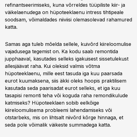
refinantseerimiseks, kuna võrreldes tüüpiliste kiir- ja
väikelaenudega on hüpoteeklaenu intress tihtipeale
soodsam, võimaldades niiviisi olemasolevad rahamured
katta.
Samas aga tuleb mõelda sellele, kuivõrd kiireloomulise
vajadusega tegemist on. Ka kodu saab remontida
jupphaaval, kasutades selleks igakuisest sissetulekust
allesjäävat raha. Kui oleksid valmis võtma
hüpoteeklaenu, mille eest tasuda iga kuu paarsada
eurot kuumaksena, siis äkki oleks hoopis praktilisem
kasutada seda paarisadat eurot selleks, et iga kuu
tasapisi remonti teha või koguda raha remondikulude
katmiseks? Hüpoteeklaen sobib eelkõige
kiireloomulisema probleemi lahendamiseks või
otstarbeks, mis on lihtsalt niivõrd kõrge hinnaga, et
seda pole võimalik väikeste summadega katta.