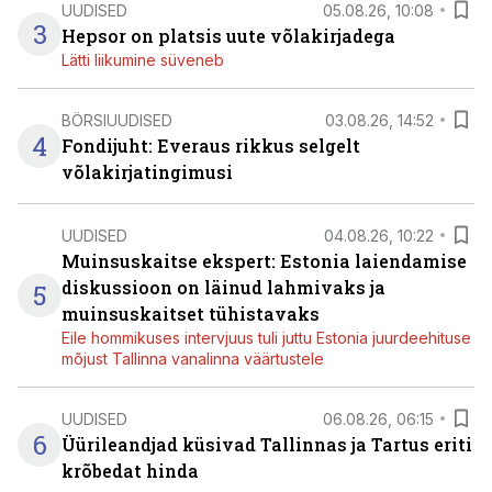
UUDISED
05.08.26, 10:08
3
Hepsor on platsis uute võlakirjadega
Lätti liikumine süveneb
BÖRSIUUDISED
03.08.26, 14:52
4
Fondijuht: Everaus rikkus selgelt
võlakirjatingimusi
UUDISED
04.08.26, 10:22
Muinsuskaitse ekspert: Estonia laiendamise
diskussioon on läinud lahmivaks ja
5
muinsuskaitset tühistavaks
Eile hommikuses intervjuus tuli juttu Estonia juurdeehituse
mõjust Tallinna vanalinna väärtustele
UUDISED
06.08.26, 06:15
6
Üürileandjad küsivad Tallinnas ja Tartus eriti
krõbedat hinda