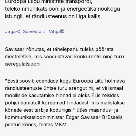
Euroopa Liidu ministrite transpordi,
telekommunikatsiooni ja energeetika nõukogu
istungil, et rändlusteenus on liiga kallis.
Jaga
Salvesta
Vihja
Savisaar rõhutas, et tähelepanu tuleks pöörata
meetmetele, mis soodustavad konkurentsi ning turu
iseregulatsiooni.
"Eesti soovib edendada kogu Euroopa Liitu hõlmava
rändlusteenuste ühtse turu arengut nii, et välismaal
mobiilside kasutamise hinnad ei oleks ELis reisides
põhjendamatult kõrgemad hindadest, mis makstakse
kõnede eest tarbija koduriigis," ütles majandus- ja
kommunikatsiooniminister Edgar Savisaar Brüsselis
peetud kõnes, teatas MKM.