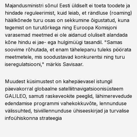
Majandusministri sõnul Eesti üldiselt ei toeta toodete ja
hindade reguleerimist, kuid leiab, et rändluse (roaming)
häälkõnede turu osas on sekkumine õigustatud, kuna
tegemist on turutõrkega ning Euroopa Komisjoni
varasemad meetmed ei ole aidanud oluliselt alandada
kõne hindu ei jae- ega hulgimüügi tasandil. "Samas
soovime rõhutada, et enam tähelepanu tuleks pöörata
meetmetele, mis soodustavad konkurentsi ning turu
iseregulatsiooni," märkis Savisaar.
Muudest küsimustest on kahepäevasel istungil
päevakorral globaalne satelliitnavigatsioonisüsteem
GALILEO, samuti raskeveokite peeglid, lähimerevedude
edendamise programmi vahekokkuvõte, lennunduse
välissuhted, tsiviillennunduse ühiseeskirjad ja turvalise
infoühiskonna strateegia