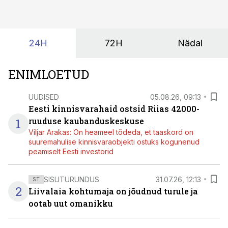
tehisintellekt neist midagi mõistlikku välja lugeda
suudaks.
24H
72H
Nädal
ENIMLOETUD
UUDISED
05.08.26, 09:13
Eesti kinnisvarahaid ostsid Riias 42000-
1
ruuduse kaubanduskeskuse
Viljar Arakas: On heameel tõdeda, et taaskord on
suuremahulise kinnisvaraobjekti ostuks kogunenud
peamiselt Eesti investorid
SISUTURUNDUS
31.07.26, 12:13
ST
2
Liivalaia kohtumaja on jõudnud turule ja
ootab uut omanikku