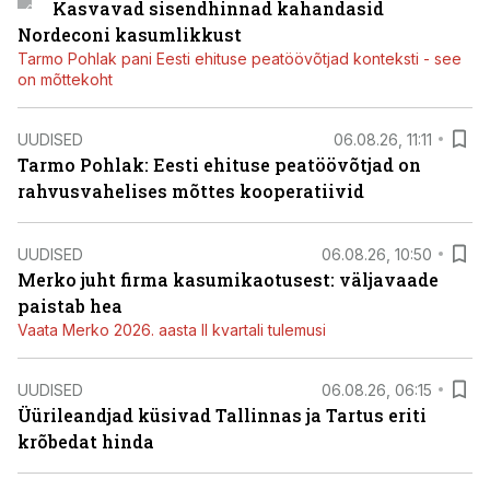
Kasvavad sisendhinnad kahandasid
Nordeconi kasumlikkust
Tarmo Pohlak pani Eesti ehituse peatöövõtjad konteksti - see
on mõttekoht
UUDISED
06.08.26, 11:11
Tarmo Pohlak: Eesti ehituse peatöövõtjad on
rahvusvahelises mõttes kooperatiivid
UUDISED
06.08.26, 10:50
Merko juht firma kasumikaotusest: väljavaade
paistab hea
Vaata Merko 2026. aasta II kvartali tulemusi
UUDISED
06.08.26, 06:15
Üürileandjad küsivad Tallinnas ja Tartus eriti
krõbedat hinda