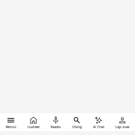
Menüü
Uudised
Raadio
Otsing
AI Chat
Logi sisse