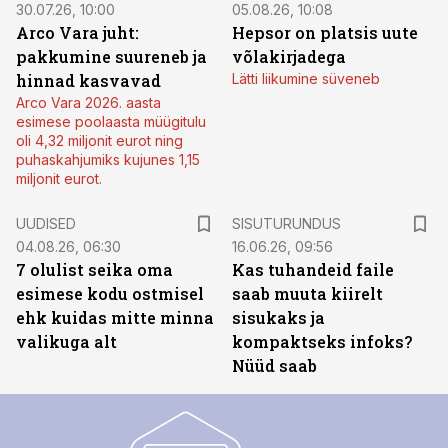
30.07.26, 10:00
05.08.26, 10:08
Arco Vara juht:
Hepsor on platsis uute
pakkumine suureneb ja
võlakirjadega
hinnad kasvavad
Lätti liikumine süveneb
Arco Vara 2026. aasta
esimese poolaasta müügitulu
oli 4,32 miljonit eurot ning
puhaskahjumiks kujunes 1,15
miljonit eurot.
ST
UUDISED
SISUTURUNDUS
04.08.26, 06:30
16.06.26, 09:56
7 olulist seika oma
Kas tuhandeid faile
esimese kodu ostmisel
saab muuta kiirelt
ehk kuidas mitte minna
sisukaks ja
valikuga alt
kompaktseks infoks?
Nüüd saab