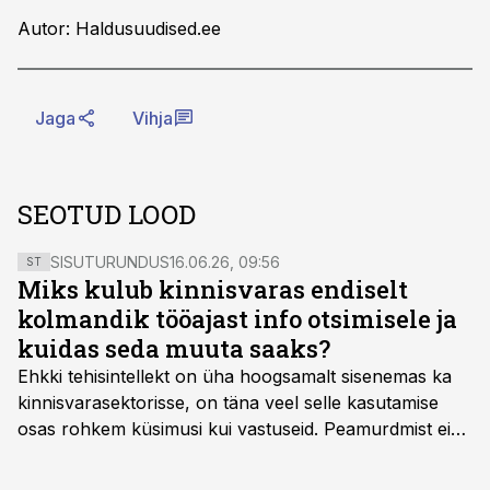
Autor: Haldusuudised.ee
Jaga
Vihja
SEOTUD LOOD
SISUTURUNDUS
16.06.26, 09:56
ST
Miks kulub kinnisvaras endiselt
kolmandik tööajast info otsimisele ja
kuidas seda muuta saaks?
Ehkki tehisintellekt on üha hoogsamalt sisenemas ka
kinnisvarasektorisse, on täna veel selle kasutamise
osas rohkem küsimusi kui vastuseid. Peamurdmist ei
tekita niivõrd see, millist AI-lahendust kasutada, vaid
kas ettevõtte andmed on üldse sellisel kujul olemas, et