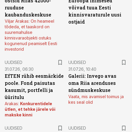
ostsid Riias 42000-
Euroopa inimesed
ruuduse
võivad tuua Eesti
kaubanduskeskuse
kinnisvaraturule uusi
Viljar Arakas: On heameel
ostjaid
tõdeda, et taaskord on
suuremahulise
kinnisvaraobjekti ostuks
kogunenud peamiselt Eesti
investorid
UUDISED
UUDISED
31.07.26, 06:30
31.07.26, 10:40
EfTEN rühib eesmärkide
Galerii: Invego avas
poole. Fond paisutas
oma Riia arenduses
kasumit, portfelli ja
sündmuskeskuse
üüritulu
Vaata, mis avamisel toimus ja
kes seal olid
Arakas:
Konkurentidele
ütlen, et tehke järele või
makske kinni
UUDISED
UUDISED