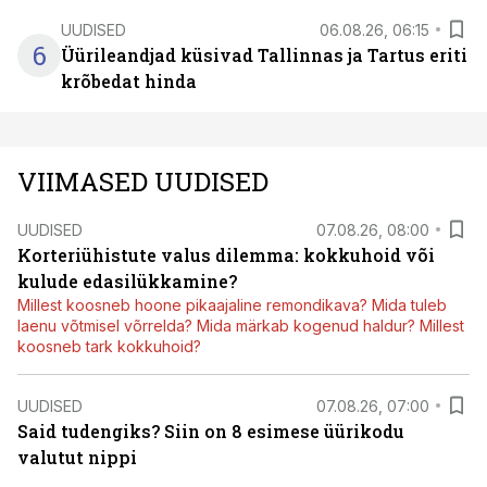
UUDISED
06.08.26, 06:15
6
Üürileandjad küsivad Tallinnas ja Tartus eriti
krõbedat hinda
VIIMASED UUDISED
UUDISED
07.08.26, 08:00
Korteriühistute valus dilemma: kokkuhoid või
kulude edasilükkamine?
Millest koosneb hoone pikaajaline remondikava? Mida tuleb
laenu võtmisel võrrelda? Mida märkab kogenud haldur? Millest
koosneb tark kokkuhoid?
UUDISED
07.08.26, 07:00
Said tudengiks? Siin on 8 esimese üürikodu
valutut nippi