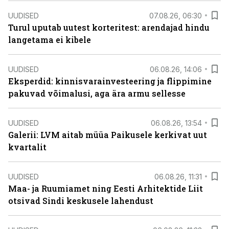
UUDISED
07.08.26, 06:30
Turul uputab uutest korteritest: arendajad hindu
langetama ei kibele
UUDISED
06.08.26, 14:06
Eksperdid: kinnisvarainvesteering ja flippimine
pakuvad võimalusi, aga ära armu sellesse
UUDISED
06.08.26, 13:54
Galerii: LVM aitab müüa Paikusele kerkivat uut
kvartalit
UUDISED
06.08.26, 11:31
Maa- ja Ruumiamet ning Eesti Arhitektide Liit
otsivad Sindi keskusele lahendust