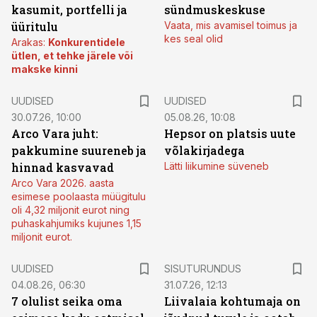
kasumit, portfelli ja
sündmuskeskuse
üüritulu
Vaata, mis avamisel toimus ja
kes seal olid
Arakas:
Konkurentidele
ütlen, et tehke järele või
makske kinni
UUDISED
UUDISED
30.07.26, 10:00
05.08.26, 10:08
Arco Vara juht:
Hepsor on platsis uute
pakkumine suureneb ja
võlakirjadega
hinnad kasvavad
Lätti liikumine süveneb
Arco Vara 2026. aasta
esimese poolaasta müügitulu
oli 4,32 miljonit eurot ning
puhaskahjumiks kujunes 1,15
miljonit eurot.
ST
UUDISED
SISUTURUNDUS
04.08.26, 06:30
31.07.26, 12:13
7 olulist seika oma
Liivalaia kohtumaja on