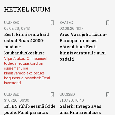
HETKEL KUUM
UUDISED
SAATED
05.08.26, 09:13
03.08.26, 11:17
Eesti kinnisvarahaid
Arco Vara juht: Lõuna-
ostsid Riias 42000-
Euroopa inimesed
ruuduse
võivad tuua Eesti
kaubanduskeskuse
kinnisvaraturule uusi
Viljar Arakas: On heameel
ostjaid
tõdeda, et taaskord on
suuremahulise
kinnisvaraobjekti ostuks
kogunenud peamiselt Eesti
investorid
UUDISED
UUDISED
31.07.26, 06:30
31.07.26, 10:40
EfTEN rühib eesmärkide
Galerii: Invego avas
poole. Fond paisutas
oma Riia arenduses