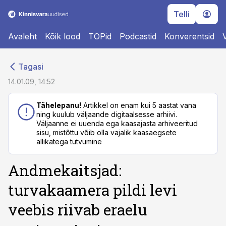
Telli
Avaleht
Kõik lood
TOPid
Podcastid
Konverentsid
cebook
cebook
Tagasi
Twitter)
Twitter)
14.01.09, 14:52
kedIn
kedIn
Tähelepanu!
Artikkel on enam kui 5 aastat vana
ning kuulub väljaande digitaalsesse arhiivi.
ail
ail
Väljaanne ei uuenda ega kaasajasta arhiveeritud
sisu, mistõttu võib olla vajalik kaasaegsete
k
k
allikatega tutvumine
Andmekaitsjad:
turvakaamera pildi levi
veebis riivab eraelu