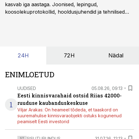
kasvab iga aastaga. Joonised, lepingud,
koosolekuprotokollid, hooldusjuhendid ja tehnilised
kirjeldused kogunevad erinevatesse süsteemidesse
ning lõpuks on tükk tegu, et üldse aru saada, kus
midagi asub. Ent see kõik saab tehisintellekti abiga olla
kordades lihtsam.
24H
72H
Nädal
ENIMLOETUD
UUDISED
05.08.26, 09:13
Eesti kinnisvarahaid ostsid Riias 42000-
1
ruuduse kaubanduskeskuse
Viljar Arakas: On heameel tõdeda, et taaskord on
suuremahulise kinnisvaraobjekti ostuks kogunenud
peamiselt Eesti investorid
SISUTURUNDUS
31.07.26, 12:13
ST