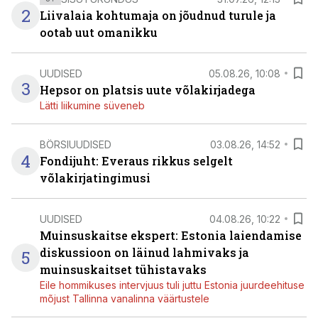
2
Liivalaia kohtumaja on jõudnud turule ja
ootab uut omanikku
UUDISED
05.08.26, 10:08
3
Hepsor on platsis uute võlakirjadega
Lätti liikumine süveneb
BÖRSIUUDISED
03.08.26, 14:52
4
Fondijuht: Everaus rikkus selgelt
võlakirjatingimusi
UUDISED
04.08.26, 10:22
Muinsuskaitse ekspert: Estonia laiendamise
diskussioon on läinud lahmivaks ja
5
muinsuskaitset tühistavaks
Eile hommikuses intervjuus tuli juttu Estonia juurdeehituse
mõjust Tallinna vanalinna väärtustele