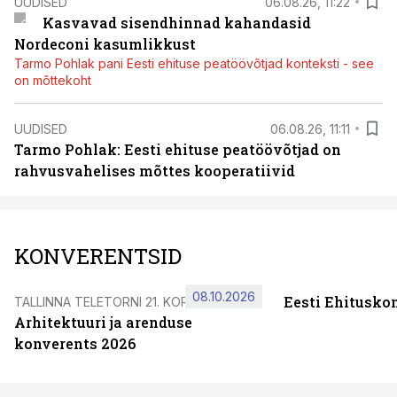
UUDISED
06.08.26, 11:22
Kasvavad sisendhinnad kahandasid
Nordeconi kasumlikkust
Tarmo Pohlak pani Eesti ehituse peatöövõtjad konteksti - see
on mõttekoht
UUDISED
06.08.26, 11:11
Tarmo Pohlak: Eesti ehituse peatöövõtjad on
rahvusvahelises mõttes kooperatiivid
KONVERENTSID
08.10.2026
Eesti Ehitusko
TALLINNA TELETORNI 21. KORRUSEL
Arhitektuuri ja arenduse
konverents 2026