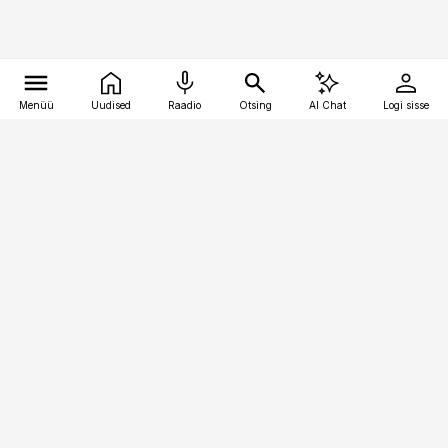
Menüü
Uudised
Raadio
Otsing
AI Chat
Logi sisse
Vana-Lõuna 39/1, 19094 Tallinn
(+372) 667 0111
kinnisvarauudised@kinnisvarauudised.ee
Telli
Reklaam
Firmast
Sisu kasutamisõigused
Ajakirjaniku
eetikakoodeks
Üldtingimused
Privaatsustingimused