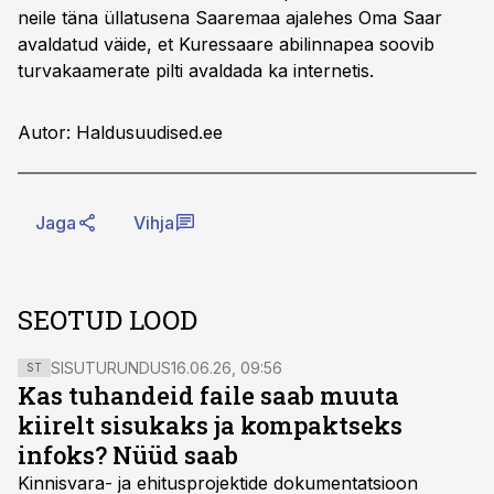
neile täna üllatusena Saaremaa ajalehes Oma Saar
avaldatud väide, et Kuressaare abilinnapea soovib
turvakaamerate pilti avaldada ka internetis.
Autor: Haldusuudised.ee
Jaga
Vihja
SEOTUD LOOD
SISUTURUNDUS
16.06.26, 09:56
ST
Kas tuhandeid faile saab muuta
kiirelt sisukaks ja kompaktseks
infoks? Nüüd saab
Kinnisvara- ja ehitusprojektide dokumentatsioon