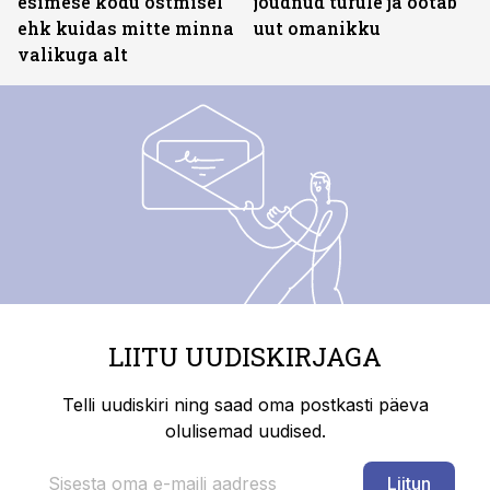
esimese kodu ostmisel
jõudnud turule ja ootab
ehk kuidas mitte minna
uut omanikku
valikuga alt
LIITU UUDISKIRJAGA
Telli uudiskiri ning saad oma postkasti päeva
olulisemad uudised.
Liitun