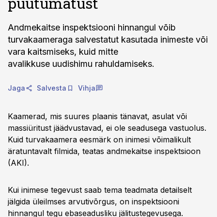
puutumatust
Andmekaitse inspektsiooni hinnangul võib
turvakaameraga salvestatut kasutada inimeste või
vara kaitsmiseks, kuid mitte
avalikkuse uudishimu rahuldamiseks.
Jaga
Salvesta
Vihja
Kaamerad, mis suures plaanis tänavat, asulat või
massiüritust jäädvustavad, ei ole seadusega vastuolus.
Kuid turvakaamera eesmärk on inimesi võimalikult
äratuntavalt filmida, teatas andmekaitse inspektsioon
(AKI).
Kui inimese tegevust saab tema teadmata detailselt
jälgida üleilmses arvutivõrgus, on inspektsiooni
hinnangul tegu ebaseadusliku jälitustegevusega.