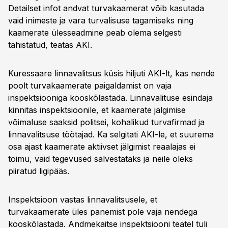
Detailset infot andvat turvakaamerat võib kasutada
vaid inimeste ja vara turvalisuse tagamiseks ning
kaamerate ülesseadmine peab olema selgesti
tähistatud, teatas AKI.
Kuressaare linnavalitsus küsis hiljuti AKI-lt, kas nende
poolt turvakaamerate paigaldamist on vaja
inspektsiooniga kooskõlastada. Linnavalituse esindaja
kinnitas inspektsioonile, et kaamerate jälgimise
võimaluse saaksid politsei, kohalikud turvafirmad ja
linnavalitsuse töötajad. Ka selgitati AKI-le, et suurema
osa ajast kaamerate aktiivset jälgimist reaalajas ei
toimu, vaid tegevused salvestataks ja neile oleks
piiratud ligipääs.
Inspektsioon vastas linnavalitsusele, et
turvakaamerate üles panemist pole vaja nendega
kooskõlastada. Andmekaitse inspektsiooni teatel tuli