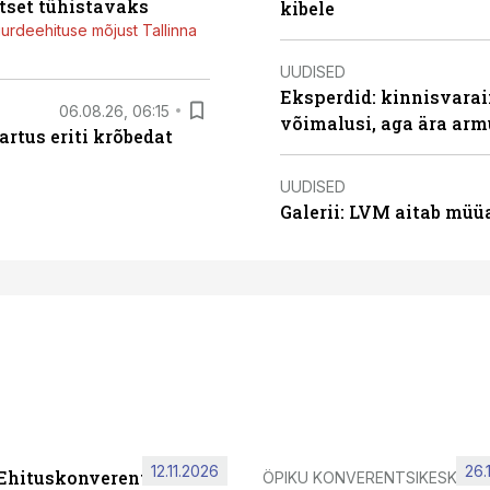
tset tühistavaks
kibele
juurdeehituse mõjust Tallinna
UUDISED
Eksperdid: kinnisvarai
06.08.26, 06:15
võimalusi, aga ära arm
artus eriti krõbedat
UUDISED
Galerii: LVM aitab müü
12.11.2026
26.
 Ehituskonverents 2026
ÖPIKU KONVERENTSIKESKUS