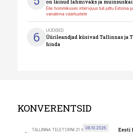
5
on läinud lahmivaks ja muinsuskai
Eile hommikuses intervjuus tuli juttu Estonia 
vanalinna väärtustele
UUDISED
6
Üürileandjad küsivad Tallinnas ja T
hinda
KONVERENTSID
08.10.2026
Eesti
TALLINNA TELETORNI 21. KORRUSEL