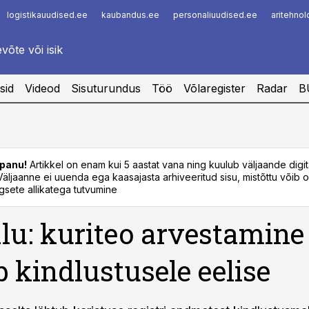
logistikauudised.ee
kaubandus.ee
personaliuudised.ee
aritehno
Infopank
Radar
sid
Videod
Sisuturundus
Töö
Võlaregister
Radar
B
panu!
Artikkel on enam kui 5 aastat vana ning kuulub väljaande digi
. Väljaanne ei uuenda ega kaasajasta arhiveeritud sisu, mistõttu võib ol
sete allikatega tutvumine
alu: kuriteo arvestamine
 kindlustusele eelise