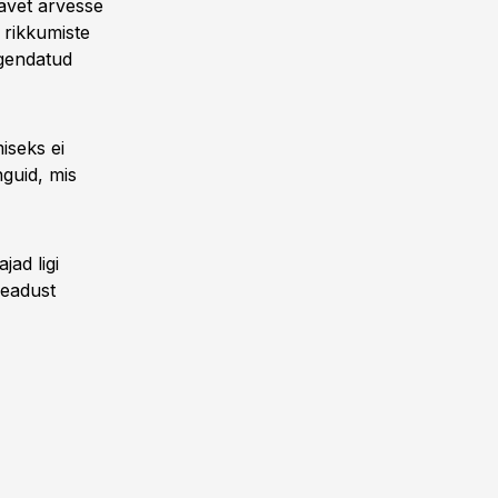
eavet arvesse
 rikkumiste
rgendatud
iseks ei
guid, mis
jad ligi
seadust