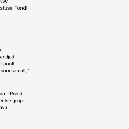
akse
ustuse Fondi
k
kandjad
t poolt
" soodsamalt,“
da. "Riskid
eetse grupi
sava