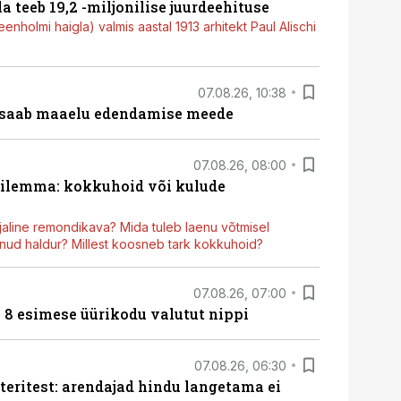
a teeb 19,2 -miljonilise juurdeehituse
nholmi haigla) valmis aastal 1913 arhitekt Paul Alischi
07.08.26, 10:38
 saab maaelu edendamise meede
07.08.26, 08:00
dilemma: kokkuhoid või kulude
aline remondikava? Mida tuleb laenu võtmisel
ud haldur? Millest koosneb tark kokkuhoid?
07.08.26, 07:00
n 8 esimese üürikodu valutut nippi
07.08.26, 06:30
teritest: arendajad hindu langetama ei