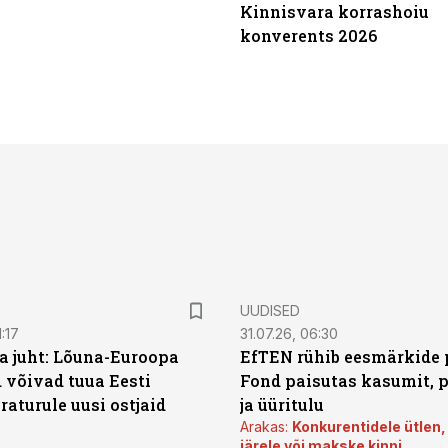
Kinnisvara korrashoiu
konverents 2026
UUDISED
:17
31.07.26, 06:30
a juht: Lõuna-Euroopa
EfTEN rühib eesmärkide 
 võivad tuua Eesti
Fond paisutas kasumit, p
aturule uusi ostjaid
ja üüritulu
Arakas:
Konkurentidele ütlen,
järele või makske kinni