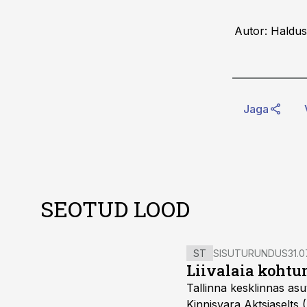
Autor: Haldus
Jaga
SEOTUD LOOD
ST
SISUTURUNDUS
31.0
Liivalaia kohtu
Tallinna kesklinnas asu
Kinnisvara Aktsiaselts