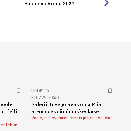
Business Arena 2027
UUDISED
31.07.26, 10:40
poole.
Galerii: Invego avas oma Riia
ortfelli
arenduses sündmuskeskuse
Vaata, mis avamisel toimus ja kes seal olid
 et tehke