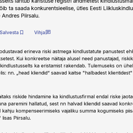
usselts lähtub karistuse registri andmetest kindlustusm
ib ta saada konkurentsieelise, ütles Eesti Liikluskindl
e Andres Piirsalu.
Salvesta
Vihja
dustavad erineva riski astmega kindlustatute panustest eh
etest. Kui konkreetse näitaja alusel need panustajad, riski
s kindlustusselts ka eristamist rakendab. Tulemuseks on ühel
is: nn. „head kliendid“ saavad kaitse "halbadest klientidest
aitaks riskide hindamine ka kindlustusfirmal endal riske jaota
una paremini hallatud, sest nn halvad kliendid saavad konkr
ud kahju kompenseerimiseks vajaliku summa kogumiseks pii
isas Piirsalu.