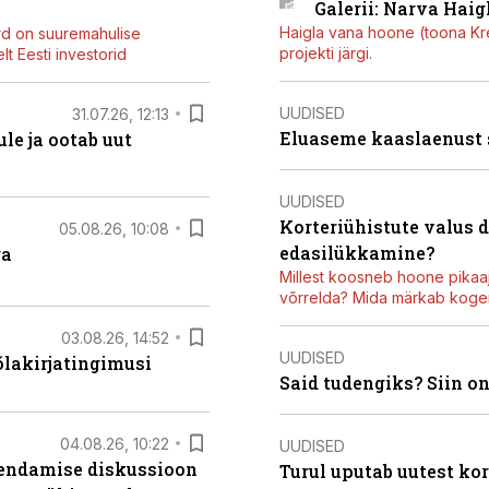
Galerii: Narva Haigl
Haigla vana hoone (toona Kree
rd on suuremahulise
projekti järgi.
t Eesti investorid
UUDISED
31.07.26, 12:13
Eluaseme kaaslaenust
le ja ootab uut
UUDISED
Korteriühistute valus 
05.08.26, 10:08
edasilükkamine?
ga
Millest koosneb hoone pikaaj
võrrelda? Mida märkab kogen
03.08.26, 14:52
UUDISED
õlakirjatingimusi
Said tudengiks? Siin o
04.08.26, 10:22
UUDISED
iendamise diskussioon
Turul uputab uutest kor