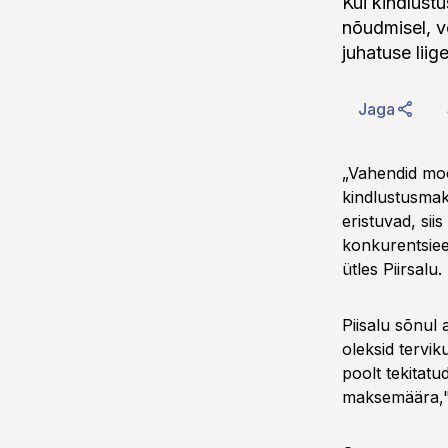
Kui kindlust
nõudmisel, võ
juhatuse liig
Jaga
„Vahendid moo
kindlustusmaks
eristuvad, sii
konkurentsieel
ütles Piirsalu.
Piisalu sõnul 
oleksid tervik
poolt tekitat
maksemäära," l