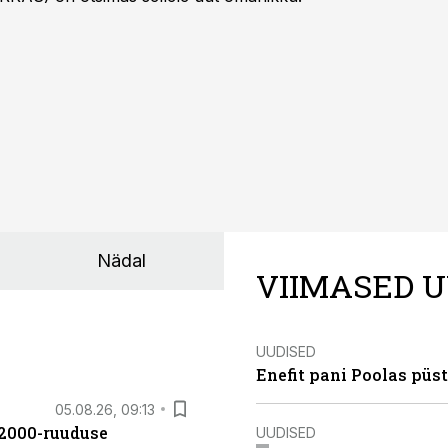
Nädal
VIIMASED U
UUDISED
Enefit pani Poolas püs
05.08.26, 09:13
42000-ruuduse
UUDISED