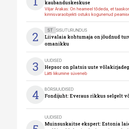
1
kaubanduskeskuse
Viljar Arakas: On heameel tõdeda, et taasko
kinnisvaraobjekti ostuks kogunenud peamisel
ST
SISUTURUNDUS
2
Liivalaia kohtumaja on jõudnud turu
omanikku
UUDISED
3
Hepsor on platsis uute võlakirjade
Lätti liikumine süveneb
BÖRSIUUDISED
4
Fondijuht: Everaus rikkus selgelt v
UUDISED
Muinsuskaitse ekspert: Estonia la