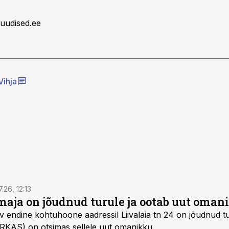
uudised.ee
Vihja
7.26, 12:13
maja on jõudnud turule ja ootab uut oman
v endine kohtuhoone aadressil Liivalaia tn 24 on jõudnud tur
 (RKAS) on otsimas sellele uut omanikku.