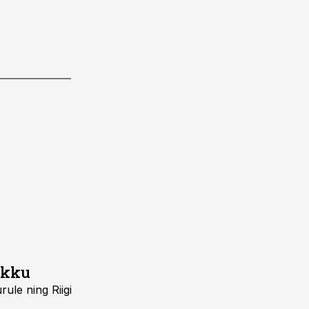
ikku
ule ning Riigi