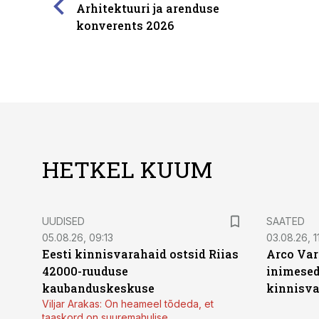
Arhitektuuri ja arenduse
konverents 2026
HETKEL KUUM
UUDISED
SAATED
05.08.26, 09:13
03.08.26, 11
Eesti kinnisvarahaid ostsid Riias
Arco Var
42000-ruuduse
inimesed
kaubanduskeskuse
kinnisvar
Viljar Arakas: On heameel tõdeda, et
taaskord on suuremahulise