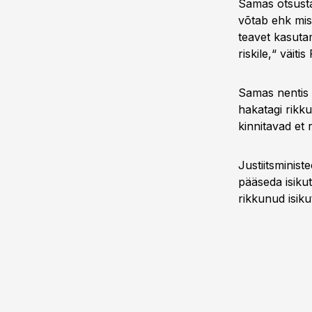
Samas otsustab
võtab ehk mis 
teavet kasutam
riskile,“ väitis 
Samas nentis P
hakatagi rikk
kinnitavad et 
Justiitsminist
pääseda isikut
rikkunud isik