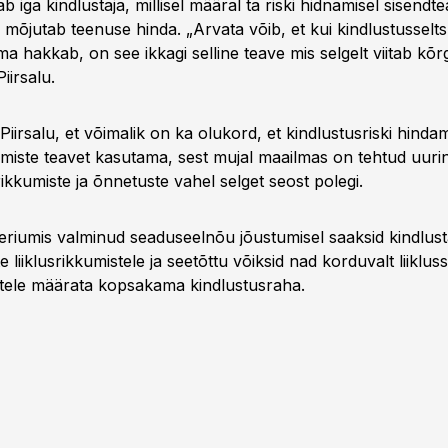
 iga kindlustaja, millisel määral ta riski hidnamisel sisendt
mõjutab teenuse hinda. „Arvata võib, et kui kindlustusselts
a hakkab, on see ikkagi selline teave mis selgelt viitab kõ
Piirsalu.
iirsalu, et võimalik on ka olukord, et kindlustusriski hindam
umiste teavet kasutama, sest mujal maailmas on tehtud uurin
rikkumiste ja õnnetuste vahel selget seost polegi.
eeriumis valminud seaduseelnõu jõustumisel saaksid kindlusta
e liiklusrikkumistele ja seetõttu võiksid nad korduvalt liiklus
utele määrata kopsakama kindlustusraha.