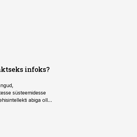
aktseks infoks?
ingud,
atesse süsteemidesse
isintellekti abiga olla