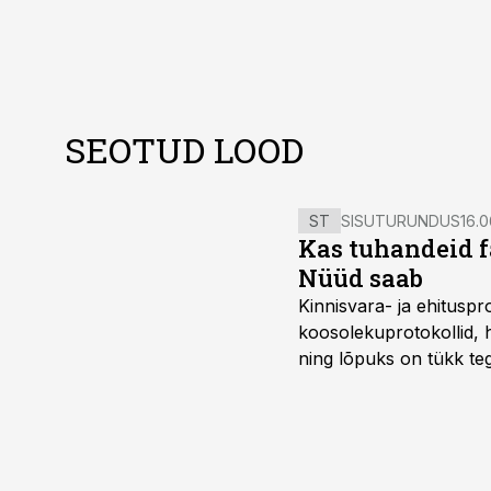
SEOTUD LOOD
ST
SISUTURUNDUS
16.0
Kas tuhandeid f
Nüüd saab
Kinnisvara- ja ehitusp
koosolekuprotokollid, 
ning lõpuks on tükk teg
kordades lihtsam.