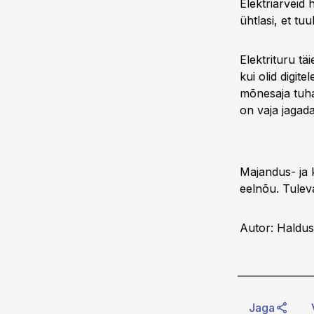
Elektriarveid
ühtlasi, et tu
Elektrituru t
kui olid digit
mõnesaja tuhan
on vaja jagad
Majandus- ja 
eelnõu. Tuleva
Autor: Haldus
Jaga