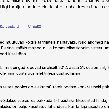
turu täielikku avamist 2013. aasta jaanuaris pääsevad k
 ligi tarbijate andmetele, kust on näha, kes kui palju el
n.
Salvesta
Vihja
d muutuvad kõigile tarnijatele nähtavaks. Neid andmeid 
Elering, rääkis majandus- ja kommunikatsiooniministeerium
nari Kisel täna.
imislepingud lõpevad sisuliselt 2012. aasta 31. detsembril, 
 pole vaja joosta uusi elektrilepinguid sõlmima.
a teises pooles on elektrimüüjatelt oodata konkreetseid pak
e võidakse seejuures pakkuda 2-3 aastaks fikseeritud hinda, 
 riikides on palju kasutatud lahendust, kus tarbija sisestab o