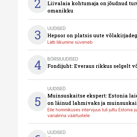
2
Liivalaia kohtumaja on jõudnud turu
omanikku
UUDISED
3
Hepsor on platsis uute võlakirjade
Lätti liikumine süveneb
BÖRSIUUDISED
4
Fondijuht: Everaus rikkus selgelt v
UUDISED
Muinsuskaitse ekspert: Estonia la
5
on läinud lahmivaks ja muinsuskai
Eile hommikuses intervjuus tuli juttu Estonia 
vanalinna väärtustele
UUDISED