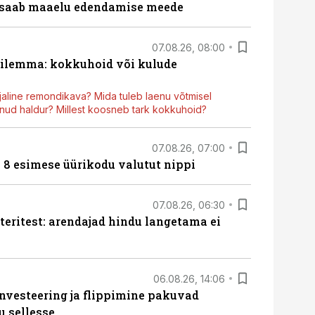
 saab maaelu edendamise meede
07.08.26, 08:00
dilemma: kokkuhoid või kulude
aline remondikava? Mida tuleb laenu võtmisel
ud haldur? Millest koosneb tark kokkuhoid?
07.08.26, 07:00
n 8 esimese üürikodu valutut nippi
07.08.26, 06:30
teritest: arendajad hindu langetama ei
06.08.26, 14:06
nvesteering ja flippimine pakuvad
u sellesse