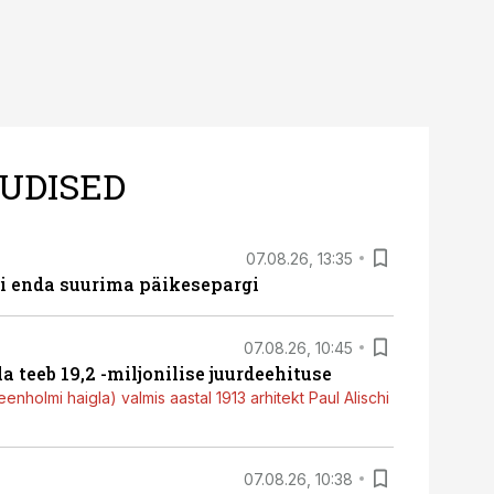
UDISED
07.08.26, 13:35
ti enda suurima päikesepargi
07.08.26, 10:45
a teeb 19,2 -miljonilise juurdeehituse
nholmi haigla) valmis aastal 1913 arhitekt Paul Alischi
07.08.26, 10:38