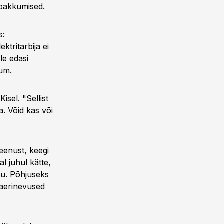
d pakkumised.
s:
ktritarbija ei
le edasi
sum.
isel. "Sellist
a. Võid kas või
eenust, keegi
l juhul kätte,
du. Põhjuseks
naerinevused