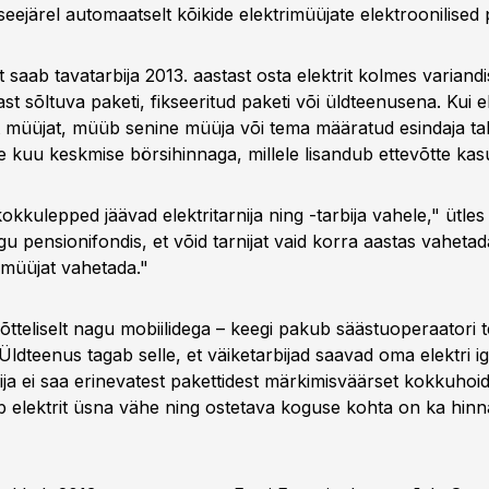
seejärel automaatselt kõikide elektrimüüjate elektroonilise
t saab tavatarbija 2013. aastast osta elektrit kolmes variandi
st sõltuva paketi, fikseeritud paketi või üldteenusena. Kui ele
t müüjat, müüb senine müüja või tema määratud esindaja tal
se kuu keskmise börsihinnaga, millele lisandub ettevõtte ka
kkulepped jäävad elektritarnija ning -tarbija vahele," ütles K
agu pensionifondis, et võid tarnijat vaid korra aastas vahetad
imüüjat vahetada."
tteliselt nagu mobiilidega – keegi pakub säästuoperaatori t
ldteenus tagab selle, et väiketarbijad saavad oma elektri iga
bija ei saa erinevatest pakettidest märkimisväärset kokkuhoi
bib elektrit üsna vähe ning ostetava koguse kohta on ka hin