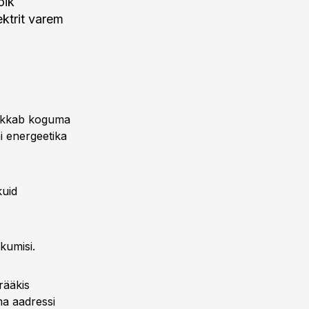
õik
ektrit varem
hakkab koguma
i energeetika
kuid
kumisi.
rääkis
ma aadressi