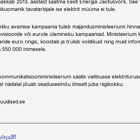
 hakkab 2013. aastast saatma Eesti Energia Jaotusvõrk. See
ulikuomanik tavatarbijale ise elektrit müüma ei tule.
äieliku avamise kampaania tuleb majandusministeeriumi hin
elevisioonile või eurole ülemineku kampaaniad. Ministeerium k
de euro ringis, koostab ja trükib voldikuid ning muid infom
a 550 000 inimesele.
kommunikatsiooniministeerium saatis valitsusse elektrituru
l nädalal jõuab seaduseelnõu ilmselt juba riigikokku.
uudised.ee
Vihja