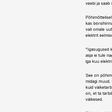
veebi ja saab 
Põhimõttelisel
kas börsihinna
vali omale uu
elektrit eelmi
"Igasugused ko
asja ei tule n
iga kuu elektr
See on põhimõ
midagi muud. Ü
kuid väiketar
on, et ta tar
väikesed.