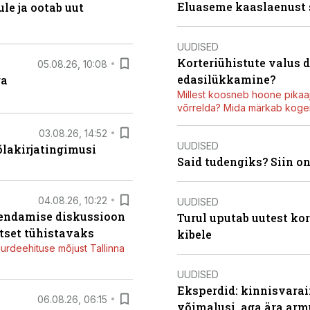
Eluaseme kaaslaenust
le ja ootab uut
UUDISED
Korteriühistute valus 
05.08.26, 10:08
edasilükkamine?
ga
Millest koosneb hoone pikaaj
võrrelda? Mida märkab kogen
03.08.26, 14:52
UUDISED
õlakirjatingimusi
Said tudengiks? Siin o
04.08.26, 10:22
UUDISED
iendamise diskussioon
Turul uputab uutest kor
tset tühistavaks
kibele
juurdeehituse mõjust Tallinna
UUDISED
Eksperdid: kinnisvarai
06.08.26, 06:15
võimalusi, aga ära arm