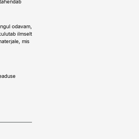
 tähendab
nangul odavam,
ulutab ilmselt
aterjale, mis
seaduse