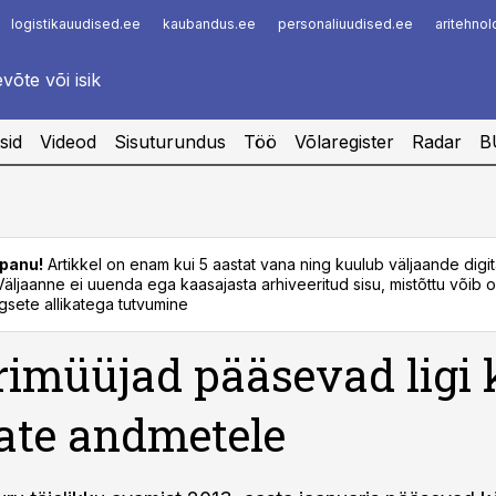
logistikauudised.ee
kaubandus.ee
personaliuudised.ee
aritehno
Infopank
Radar
sid
Videod
Sisuturundus
Töö
Võlaregister
Radar
B
panu!
Artikkel on enam kui 5 aastat vana ning kuulub väljaande digi
. Väljaanne ei uuenda ega kaasajasta arhiveeritud sisu, mistõttu võib ol
sete allikatega tutvumine
rimüüjad pääsevad ligi 
jate andmetele