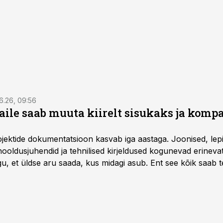
6.26, 09:56
aile saab muuta kiirelt sisukaks ja komp
rojektide dokumentatsioon kasvab iga aastaga. Joonised, lep
hooldusjuhendid ja tehnilised kirjeldused kogunevad erinev
u, et üldse aru saada, kus midagi asub. Ent see kõik saab teh