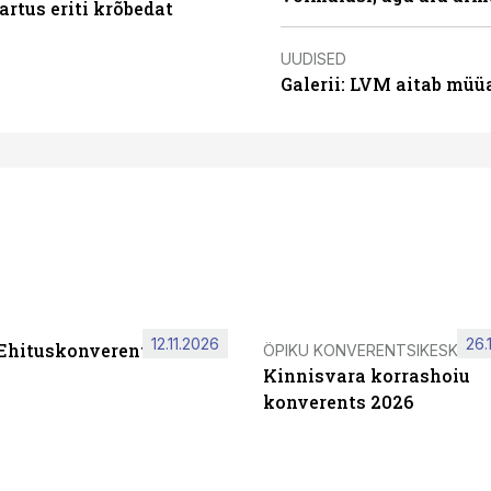
artus eriti krõbedat
UUDISED
Galerii: LVM aitab müü
12.11.2026
26.
 Ehituskonverents 2026
ÖPIKU KONVERENTSIKESKUS
Kinnisvara korrashoiu
konverents 2026