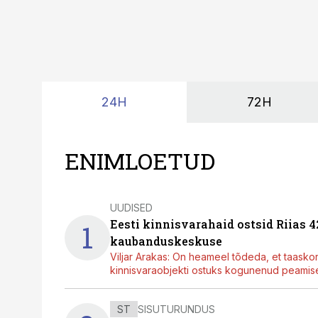
24H
72H
ENIMLOETUD
UUDISED
Eesti kinnisvarahaid ostsid Riias 
1
kaubanduskeskuse
Viljar Arakas: On heameel tõdeda, et taasko
kinnisvaraobjekti ostuks kogunenud peamisel
ST
SISUTURUNDUS