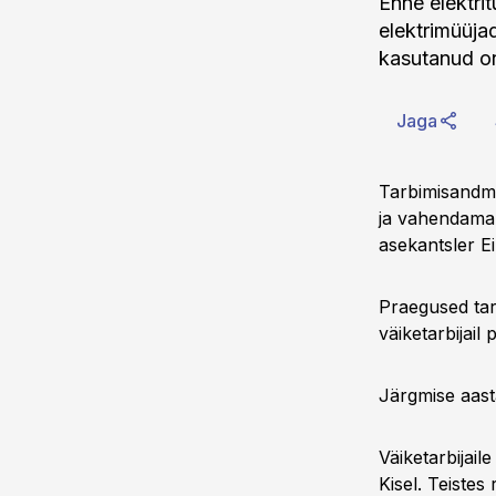
Enne elektri
elektrimüüjad
kasutanud o
Jaga
Tarbimisandme
ja vahendama 
asekantsler Ei
Praegused tarb
väiketarbijail
Järgmise aast
Väiketarbijail
Kisel. Teistes