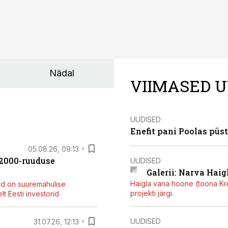
Nädal
VIIMASED U
UUDISED
Enefit pani Poolas püs
05.08.26, 09:13
42000-ruuduse
UUDISED
Galerii: Narva Haigl
Haigla vana hoone (toona Kree
rd on suuremahulise
projekti järgi.
t Eesti investorid
UUDISED
31.07.26, 12:13