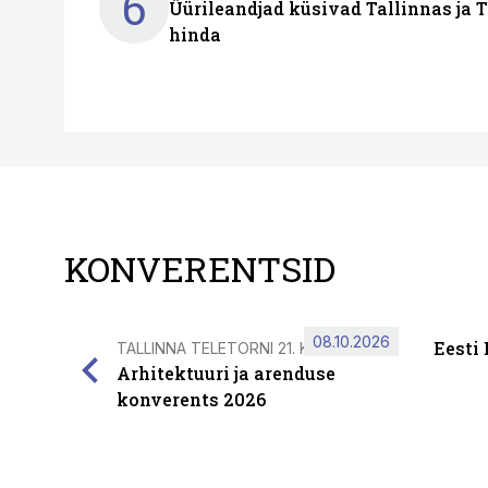
6
Üürileandjad küsivad Tallinnas ja T
hinda
KONVERENTSID
08.10.2026
Eesti
TALLINNA TELETORNI 21. KORRUSEL
Arhitektuuri ja arenduse
konverents 2026