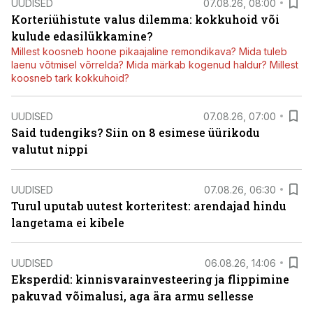
UUDISED
07.08.26, 08:00
Korteriühistute valus dilemma: kokkuhoid või
kulude edasilükkamine?
Millest koosneb hoone pikaajaline remondikava? Mida tuleb
laenu võtmisel võrrelda? Mida märkab kogenud haldur? Millest
koosneb tark kokkuhoid?
UUDISED
07.08.26, 07:00
Said tudengiks? Siin on 8 esimese üürikodu
valutut nippi
UUDISED
07.08.26, 06:30
Turul uputab uutest korteritest: arendajad hindu
langetama ei kibele
UUDISED
06.08.26, 14:06
Eksperdid: kinnisvarainvesteering ja flippimine
pakuvad võimalusi, aga ära armu sellesse