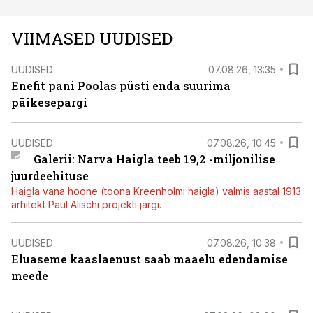
VIIMASED UUDISED
UUDISED
07.08.26, 13:35
Enefit pani Poolas püsti enda suurima
päikesepargi
UUDISED
07.08.26, 10:45
Galerii: Narva Haigla teeb 19,2 -miljonilise
juurdeehituse
Haigla vana hoone (toona Kreenholmi haigla) valmis aastal 1913
arhitekt Paul Alischi projekti järgi.
UUDISED
07.08.26, 10:38
Eluaseme kaaslaenust saab maaelu edendamise
meede