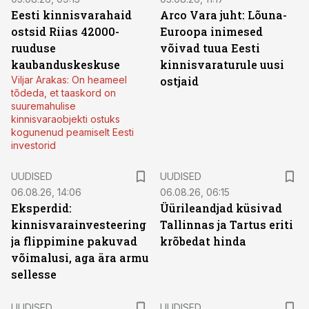
Eesti kinnisvarahaid
Arco Vara juht: Lõuna-
ostsid Riias 42000-
Euroopa inimesed
ruuduse
võivad tuua Eesti
kaubanduskeskuse
kinnisvaraturule uusi
Viljar Arakas: On heameel
ostjaid
tõdeda, et taaskord on
suuremahulise
kinnisvaraobjekti ostuks
kogunenud peamiselt Eesti
investorid
UUDISED
UUDISED
06.08.26, 14:06
06.08.26, 06:15
Eksperdid:
Üürileandjad küsivad
kinnisvarainvesteering
Tallinnas ja Tartus eriti
ja flippimine pakuvad
krõbedat hinda
võimalusi, aga ära armu
sellesse
UUDISED
UUDISED