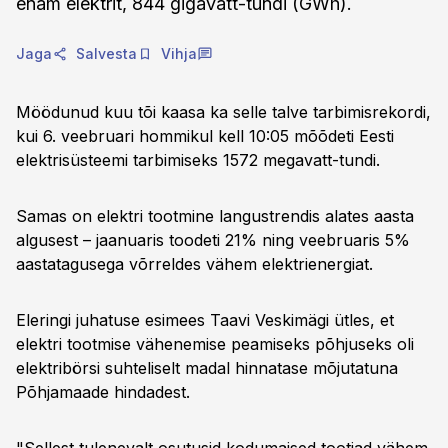
enam elektrit, 844 gigavatt-tundi (GWh).
Jaga
Salvesta
Vihja
Möödunud kuu tõi kaasa ka selle talve tarbimisrekordi,
kui 6. veebruari hommikul kell 10:05 mõõdeti Eesti
elektrisüsteemi tarbimiseks 1572 megavatt-tundi.
Samas on elektri tootmine langustrendis alates aasta
algusest – jaanuaris toodeti 21% ning veebruaris 5%
aastatagusega võrreldes vähem elektrienergiat.
Eleringi juhatuse esimees Taavi Veskimägi ütles, et
elektri tootmise vähenemise peamiseks põhjuseks oli
elektribörsi suhteliselt madal hinnatase mõjutatuna
Põhjamaade hindadest.