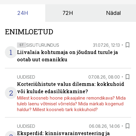
24H
72H
Nädal
ENIMLOETUD
SISUTURUNDUS
31.07.26, 12:13
ST
1
Liivalaia kohtumaja on jõudnud turule ja
ootab uut omanikku
UUDISED
07.08.26, 08:00
Korteriühistute valus dilemma: kokkuhoid
2
või kulude edasilükkamine?
Millest koosneb hoone pikaajaline remondikava? Mida
tuleb laenu võtmisel võrrelda? Mida märkab kogenud
haldur? Millest koosneb tark kokkuhoid?
UUDISED
06.08.26, 14:06
Eksperdid: kinnisvarainvesteering ja