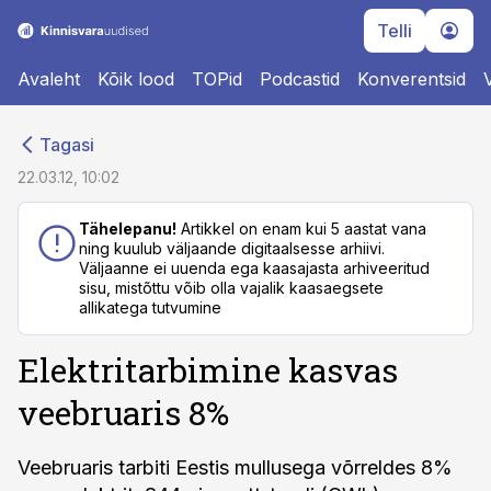
Telli
Avaleht
Kõik lood
TOPid
Podcastid
Konverentsid
cebook
cebook
Tagasi
Twitter)
Twitter)
22.03.12, 10:02
kedIn
kedIn
Tähelepanu!
Artikkel on enam kui 5 aastat vana
ning kuulub väljaande digitaalsesse arhiivi.
ail
ail
Väljaanne ei uuenda ega kaasajasta arhiveeritud
sisu, mistõttu võib olla vajalik kaasaegsete
k
k
allikatega tutvumine
Elektritarbimine kasvas
veebruaris 8%
Veebruaris tarbiti Eestis mullusega võrreldes 8%