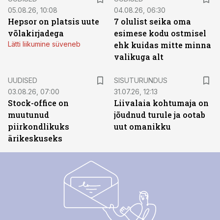
05.08.26, 10:08
04.08.26, 06:30
Hepsor on platsis uute
7 olulist seika oma
võlakirjadega
esimese kodu ostmisel
Lätti liikumine süveneb
ehk kuidas mitte minna
valikuga alt
ST
UUDISED
SISUTURUNDUS
03.08.26, 07:00
31.07.26, 12:13
Stock-office on
Liivalaia kohtumaja on
muutunud
jõudnud turule ja ootab
piirkondlikuks
uut omanikku
ärikeskuseks