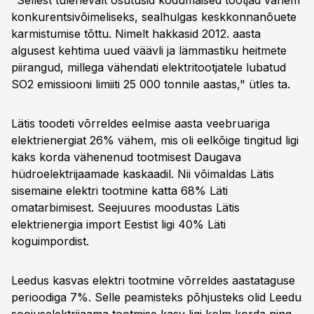
"Sellest tulenevalt osutusid kodumaised tootjad vähem
konkurentsivõimeliseks, sealhulgas keskkonnanõuete
karmistumise tõttu. Nimelt hakkasid 2012. aasta
algusest kehtima uued väävli ja lämmastiku heitmete
piirangud, millega vähendati elektritootjatele lubatud
SO2 emissiooni limiiti 25 000 tonnile aastas," ütles ta.
Lätis toodeti võrreldes eelmise aasta veebruariga
elektrienergiat 26% vähem, mis oli eelkõige tingitud ligi
kaks korda vähenenud tootmisest Daugava
hüdroelektrijaamade kaskaadil. Nii võimaldas Lätis
sisemaine elektri tootmine katta 68% Läti
omatarbimisest. Seejuures moodustas Lätis
elektrienergia import Eestist ligi 40% Läti
koguimpordist.
Leedus kasvas elektri tootmine võrreldes aastataguse
perioodiga 7%. Selle peamisteks põhjusteks olid Leedu