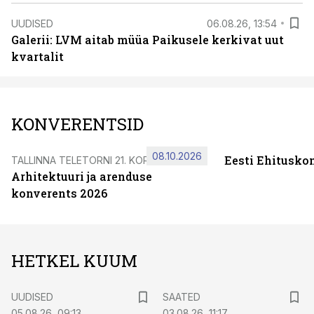
UUDISED
06.08.26, 13:54
Galerii: LVM aitab müüa Paikusele kerkivat uut
kvartalit
KONVERENTSID
08.10.2026
Eesti Ehitusko
TALLINNA TELETORNI 21. KORRUSEL
Arhitektuuri ja arenduse
konverents 2026
HETKEL KUUM
UUDISED
SAATED
05.08.26, 09:13
03.08.26, 11:17