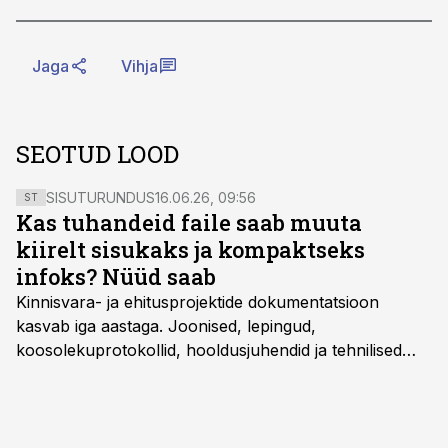
Jaga
Vihja
SEOTUD LOOD
SISUTURUNDUS
16.06.26, 09:56
ST
Kas tuhandeid faile saab muuta
kiirelt sisukaks ja kompaktseks
infoks? Nüüd saab
Kinnisvara- ja ehitusprojektide dokumentatsioon
kasvab iga aastaga. Joonised, lepingud,
koosolekuprotokollid, hooldusjuhendid ja tehnilised
kirjeldused kogunevad erinevatesse süsteemidesse
ning lõpuks on tükk tegu, et üldse aru saada, kus
midagi asub. Ent see kõik saab tehisintellekti abiga olla
kordades lihtsam.