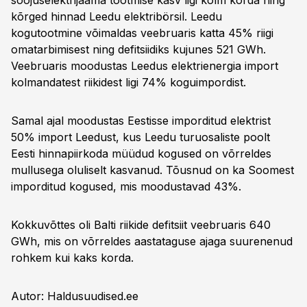
soojuselektrijaama tootmise kasv ligi kolm korda ning
kõrged hinnad Leedu elektribörsil. Leedu
kogutootmine võimaldas veebruaris katta 45% riigi
omatarbimisest ning defitsiidiks kujunes 521 GWh.
Veebruaris moodustas Leedus elektrienergia import
kolmandatest riikidest ligi 74% koguimpordist.
Samal ajal moodustas Eestisse imporditud elektrist
50% import Leedust, kus Leedu turuosaliste poolt
Eesti hinnapiirkoda müüdud kogused on võrreldes
mullusega oluliselt kasvanud. Tõusnud on ka Soomest
imporditud kogused, mis moodustavad 43%.
Kokkuvõttes oli Balti riikide defitsiit veebruaris 640
GWh, mis on võrreldes aastataguse ajaga suurenenud
rohkem kui kaks korda.
Autor: Haldusuudised.ee