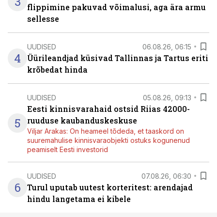
3
flippimine pakuvad võimalusi, aga ära armu
sellesse
UUDISED
06.08.26, 06:15
4
Üürileandjad küsivad Tallinnas ja Tartus eriti
krõbedat hinda
UUDISED
05.08.26, 09:13
Eesti kinnisvarahaid ostsid Riias 42000-
5
ruuduse kaubanduskeskuse
Viljar Arakas: On heameel tõdeda, et taaskord on
suuremahulise kinnisvaraobjekti ostuks kogunenud
peamiselt Eesti investorid
UUDISED
07.08.26, 06:30
6
Turul uputab uutest korteritest: arendajad
hindu langetama ei kibele