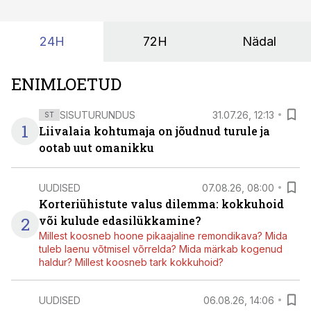
suudaks.
24H
72H
Nädal
ENIMLOETUD
SISUTURUNDUS
31.07.26, 12:13
ST
1
Liivalaia kohtumaja on jõudnud turule ja
ootab uut omanikku
UUDISED
07.08.26, 08:00
Korteriühistute valus dilemma: kokkuhoid
2
või kulude edasilükkamine?
Millest koosneb hoone pikaajaline remondikava? Mida
tuleb laenu võtmisel võrrelda? Mida märkab kogenud
haldur? Millest koosneb tark kokkuhoid?
UUDISED
06.08.26, 14:06