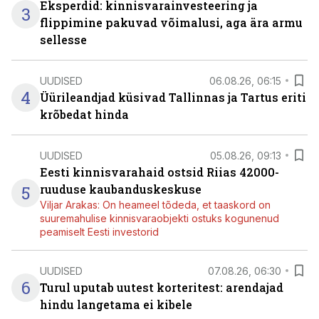
Eksperdid: kinnisvarainvesteering ja
3
flippimine pakuvad võimalusi, aga ära armu
sellesse
UUDISED
06.08.26, 06:15
4
Üürileandjad küsivad Tallinnas ja Tartus eriti
krõbedat hinda
UUDISED
05.08.26, 09:13
Eesti kinnisvarahaid ostsid Riias 42000-
5
ruuduse kaubanduskeskuse
Viljar Arakas: On heameel tõdeda, et taaskord on
suuremahulise kinnisvaraobjekti ostuks kogunenud
peamiselt Eesti investorid
UUDISED
07.08.26, 06:30
6
Turul uputab uutest korteritest: arendajad
hindu langetama ei kibele