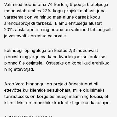
Valminud hoone oma 74 korteri, 6 poe ja 6 ateljeega
moodustab umbes 27% kogu projekti mahust, juba
varasemalt on valminud maa-alune garaaž kogu
arendusprojekti tarbeks. Elamu ehitusega alustati
2011. aasta aprillis ning hoone on valminud tähtaegselt
ja vastavalt kinnitatud eelarvele.
Eelmüügi lepingutega on kaetud 2/3 müüdavast
pinnast ning järgneva kahe kvartali jooksul antakse
pinnad üle ostjatele. Ostjateks on kohalikud eraisikud
ning ettevõtjad.
Arco Vara hinnangul on projekt õnnestunud nii
ettevõtte kui klientide seisukohast, mille olulisimaks
tunnistuseks on kõrge eelmüügi määr ning tõsiasi, et
klientideks on ennekõike korterite tegelikud kasutajad.