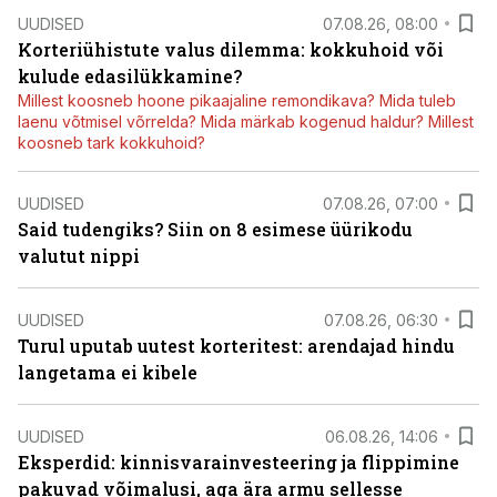
UUDISED
07.08.26, 08:00
Korteriühistute valus dilemma: kokkuhoid või
kulude edasilükkamine?
Millest koosneb hoone pikaajaline remondikava? Mida tuleb
laenu võtmisel võrrelda? Mida märkab kogenud haldur? Millest
koosneb tark kokkuhoid?
UUDISED
07.08.26, 07:00
Said tudengiks? Siin on 8 esimese üürikodu
valutut nippi
UUDISED
07.08.26, 06:30
Turul uputab uutest korteritest: arendajad hindu
langetama ei kibele
UUDISED
06.08.26, 14:06
Eksperdid: kinnisvarainvesteering ja flippimine
pakuvad võimalusi, aga ära armu sellesse