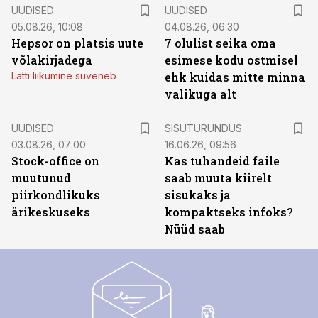
UUDISED
UUDISED
05.08.26, 10:08
04.08.26, 06:30
Hepsor on platsis uute
7 olulist seika oma
võlakirjadega
esimese kodu ostmisel
Lätti liikumine süveneb
ehk kuidas mitte minna
valikuga alt
ST
UUDISED
SISUTURUNDUS
03.08.26, 07:00
16.06.26, 09:56
Stock-office on
Kas tuhandeid faile
muutunud
saab muuta kiirelt
piirkondlikuks
sisukaks ja
ärikeskuseks
kompaktseks infoks?
Nüüd saab