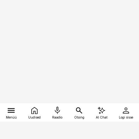
Menüü
Uudised
Raadio
Otsing
AI Chat
Logi sisse