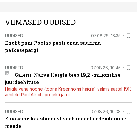
VIIMASED UUDISED
UUDISED
07.08.26, 13:35
Enefit pani Poolas püsti enda suurima
päikesepargi
UUDISED
07.08.26, 10:45
Galerii: Narva Haigla teeb 19,2 -miljonilise
juurdeehituse
Haigla vana hoone (toona Kreenholmi haigla) valmis aastal 1913
arhitekt Paul Alischi projekti järgi.
UUDISED
07.08.26, 10:38
Eluaseme kaaslaenust saab maaelu edendamise
meede