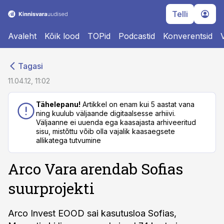
Telli
Avaleht
Kõik lood
TOPid
Podcastid
Konverentsid
cebook
cebook
Tagasi
Twitter)
Twitter)
11.04.12, 11:02
kedIn
kedIn
Tähelepanu!
Artikkel on enam kui 5 aastat vana
ning kuulub väljaande digitaalsesse arhiivi.
ail
ail
Väljaanne ei uuenda ega kaasajasta arhiveeritud
sisu, mistõttu võib olla vajalik kaasaegsete
k
k
allikatega tutvumine
Arco Vara arendab Sofias
suurprojekti
Arco Invest EOOD sai kasutusloa Sofias,