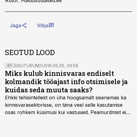
Autor: Haldusuudised.ee
Jaga
Vihja
SEOTUD LOOD
SISUTURUNDUS
16.06.26, 09:56
ST
Miks kulub kinnisvaras endiselt
kolmandik tööajast info otsimisele ja
kuidas seda muuta saaks?
Ehkki tehisintellekt on üha hoogsamalt sisenemas ka
kinnisvarasektorisse, on täna veel selle kasutamise
osas rohkem küsimusi kui vastuseid. Peamurdmist ei
tekita niivõrd see, millist AI-lahendust kasutada, vaid
kas ettevõtte andmed on üldse sellisel kujul olemas, et
tehisintellekt neist midagi mõistlikku välja lugeda