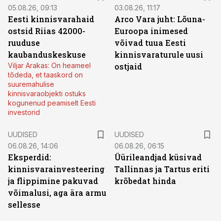
05.08.26, 09:13
03.08.26, 11:17
Eesti kinnisvarahaid
Arco Vara juht: Lõuna-
ostsid Riias 42000-
Euroopa inimesed
ruuduse
võivad tuua Eesti
kaubanduskeskuse
kinnisvaraturule uusi
Viljar Arakas: On heameel
ostjaid
tõdeda, et taaskord on
suuremahulise
kinnisvaraobjekti ostuks
kogunenud peamiselt Eesti
investorid
UUDISED
UUDISED
06.08.26, 14:06
06.08.26, 06:15
Eksperdid:
Üürileandjad küsivad
kinnisvarainvesteering
Tallinnas ja Tartus eriti
ja flippimine pakuvad
krõbedat hinda
võimalusi, aga ära armu
sellesse