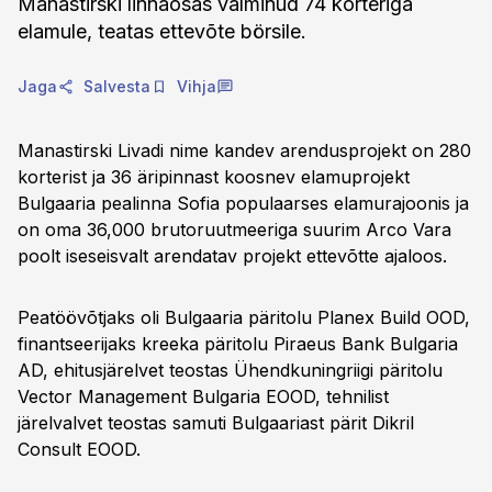
Manastirski linnaosas valminud 74 korteriga
elamule, teatas ettevõte börsile.
Jaga
Salvesta
Vihja
Manastirski Livadi nime kandev arendusprojekt on 280
korterist ja 36 äripinnast koosnev elamuprojekt
Bulgaaria pealinna Sofia populaarses elamurajoonis ja
on oma 36,000 brutoruutmeeriga suurim Arco Vara
poolt iseseisvalt arendatav projekt ettevõtte ajaloos.
Peatöövõtjaks oli Bulgaaria päritolu Planex Build OOD,
finantseerijaks kreeka päritolu Piraeus Bank Bulgaria
AD, ehitusjärelvet teostas Ühendkuningriigi päritolu
Vector Management Bulgaria EOOD, tehnilist
järelvalvet teostas samuti Bulgaariast pärit Dikril
Consult EOOD.