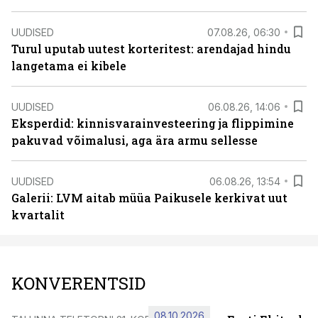
UUDISED
07.08.26, 06:30
Turul uputab uutest korteritest: arendajad hindu
langetama ei kibele
UUDISED
06.08.26, 14:06
Eksperdid: kinnisvarainvesteering ja flippimine
pakuvad võimalusi, aga ära armu sellesse
UUDISED
06.08.26, 13:54
Galerii: LVM aitab müüa Paikusele kerkivat uut
kvartalit
KONVERENTSID
08.10.2026