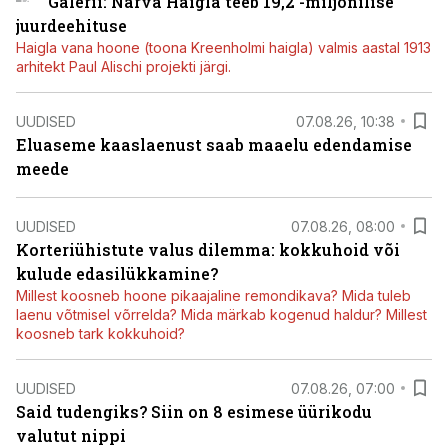
Galerii: Narva Haigla teeb 19,2 -miljonilise
juurdeehituse
Haigla vana hoone (toona Kreenholmi haigla) valmis aastal 1913
arhitekt Paul Alischi projekti järgi.
UUDISED
07.08.26, 10:38
Eluaseme kaaslaenust saab maaelu edendamise
meede
UUDISED
07.08.26, 08:00
Korteriühistute valus dilemma: kokkuhoid või
kulude edasilükkamine?
Millest koosneb hoone pikaajaline remondikava? Mida tuleb
laenu võtmisel võrrelda? Mida märkab kogenud haldur? Millest
koosneb tark kokkuhoid?
UUDISED
07.08.26, 07:00
Said tudengiks? Siin on 8 esimese üürikodu
valutut nippi