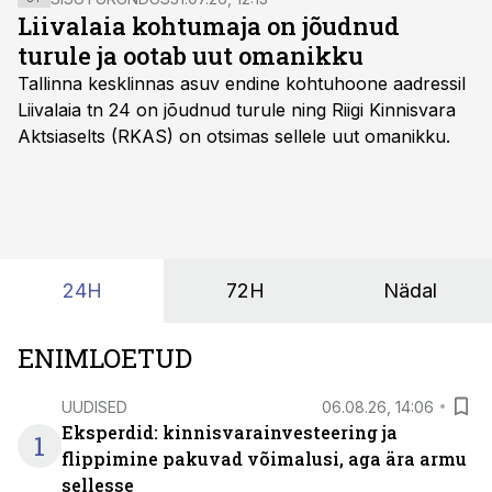
Liivalaia kohtumaja on jõudnud
turule ja ootab uut omanikku
Tallinna kesklinnas asuv endine kohtuhoone aadressil
Liivalaia tn 24 on jõudnud turule ning Riigi Kinnisvara
Aktsiaselts (RKAS) on otsimas sellele uut omanikku.
24H
72H
Nädal
ENIMLOETUD
UUDISED
06.08.26, 14:06
Eksperdid: kinnisvarainvesteering ja
1
flippimine pakuvad võimalusi, aga ära armu
sellesse