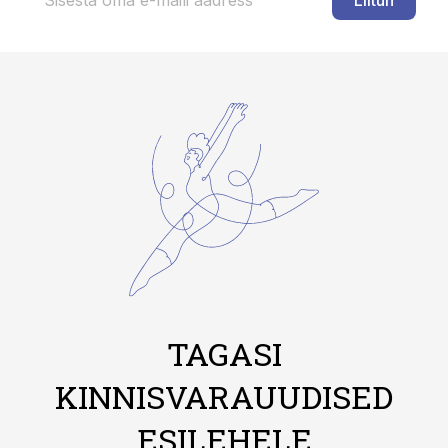
Liitun
TAGASI
KINNISVARAUUDISED
ESILEHELE