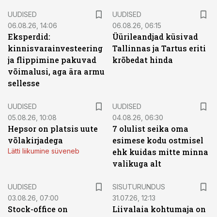
UUDISED
UUDISED
06.08.26, 14:06
06.08.26, 06:15
Eksperdid:
Üürileandjad küsivad
kinnisvarainvesteering
Tallinnas ja Tartus eriti
ja flippimine pakuvad
krõbedat hinda
võimalusi, aga ära armu
sellesse
UUDISED
UUDISED
05.08.26, 10:08
04.08.26, 06:30
Hepsor on platsis uute
7 olulist seika oma
võlakirjadega
esimese kodu ostmisel
Lätti liikumine süveneb
ehk kuidas mitte minna
valikuga alt
ST
UUDISED
SISUTURUNDUS
03.08.26, 07:00
31.07.26, 12:13
Stock-office on
Liivalaia kohtumaja on