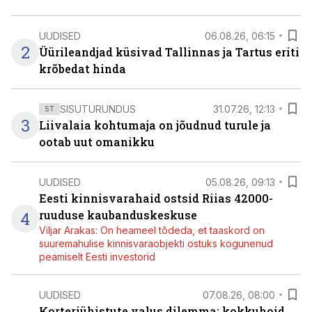
UUDISED
06.08.26, 06:15
2
Üürileandjad küsivad Tallinnas ja Tartus eriti
krõbedat hinda
SISUTURUNDUS
31.07.26, 12:13
ST
3
Liivalaia kohtumaja on jõudnud turule ja
ootab uut omanikku
UUDISED
05.08.26, 09:13
Eesti kinnisvarahaid ostsid Riias 42000-
4
ruuduse kaubanduskeskuse
Viljar Arakas: On heameel tõdeda, et taaskord on
suuremahulise kinnisvaraobjekti ostuks kogunenud
peamiselt Eesti investorid
UUDISED
07.08.26, 08:00
Korteriühistute valus dilemma: kokkuhoid