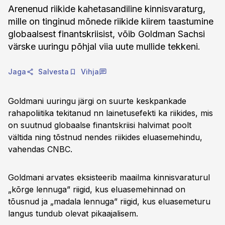
Arenenud riikide kahetasandiline kinnisvaraturg,
mille on tinginud mõnede riikide kiirem taastumine
globaalsest finantskriisist, võib Goldman Sachsi
värske uuringu põhjal viia uute mullide tekkeni.
Jaga
Salvesta
Vihja
Goldmani uuringu järgi on suurte keskpankade
rahapoliitika tekitanud nn lainetusefekti ka riikides, mis
on suutnud globaalse finantskriisi halvimat poolt
vältida ning tõstnud nendes riikides eluasemehindu,
vahendas CNBC.
Goldmani arvates eksisteerib maailma kinnisvaraturul
„kõrge lennuga” riigid, kus eluasemehinnad on
tõusnud ja „madala lennuga” riigid, kus eluasemeturu
langus tundub olevat pikaajalisem.