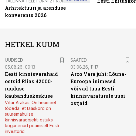
Eesti Ehitusko
TALLINNA TELETORNI 21. KORRUSEL
Arhitektuuri ja arenduse
konverents 2026
HETKEL KUUM
UUDISED
SAATED
05.08.26, 09:13
03.08.26, 11:17
Eesti kinnisvarahaid
Arco Vara juht: Lõuna-
ostsid Riias 42000-
Euroopa inimesed
ruuduse
võivad tuua Eesti
kaubanduskeskuse
kinnisvaraturule uusi
Viljar Arakas: On heameel
ostjaid
tõdeda, et taaskord on
suuremahulise
kinnisvaraobjekti ostuks
kogunenud peamiselt Eesti
investorid