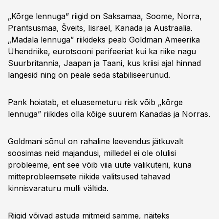
„Kõrge lennuga” riigid on Saksamaa, Soome, Norra,
Prantsusmaa, Šveits, Iisrael, Kanada ja Austraalia.
„Madala lennuga” riikideks peab Goldman Ameerika
Ühendriike, eurotsooni perifeeriat kui ka riike nagu
Suurbritannia, Jaapan ja Taani, kus kriisi ajal hinnad
langesid ning on peale seda stabiliseerunud.
Pank hoiatab, et eluasemeturu risk võib „kõrge
lennuga” riikides olla kõige suurem Kanadas ja Norras.
Goldmani sõnul on rahaline leevendus jätkuvalt
soosimas neid majandusi, milledel ei ole olulisi
probleeme, ent see võib viia uute valikuteni, kuna
mitteprobleemsete riikide valitsused tahavad
kinnisvaraturu mulli vältida.
Riigid võivad astuda mitmeid samme, näiteks