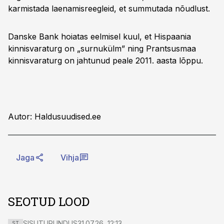
karmistada laenamisreegleid, et summutada nõudlust.
Danske Bank hoiatas eelmisel kuul, et Hispaania
kinnisvaraturg on „surnukülm” ning Prantsusmaa
kinnisvaraturg on jahtunud peale 2011. aasta lõppu.
Autor: Haldusuudised.ee
Jaga
Vihja
SEOTUD LOOD
SISUTURUNDUS
31.07.26, 12:13
ST