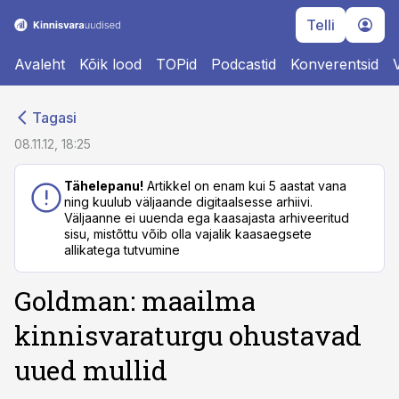
Telli
Avaleht
Kõik lood
TOPid
Podcastid
Konverentsid
cebook
cebook
Tagasi
Twitter)
Twitter)
08.11.12, 18:25
kedIn
kedIn
Tähelepanu!
Artikkel on enam kui 5 aastat vana
ning kuulub väljaande digitaalsesse arhiivi.
ail
ail
Väljaanne ei uuenda ega kaasajasta arhiveeritud
sisu, mistõttu võib olla vajalik kaasaegsete
k
k
allikatega tutvumine
Goldman: maailma
kinnisvaraturgu ohustavad
uued mullid