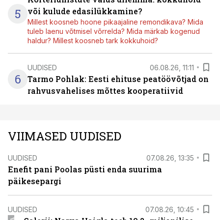
5
või kulude edasilükkamine?
Millest koosneb hoone pikaajaline remondikava? Mida
tuleb laenu võtmisel võrrelda? Mida märkab kogenud
haldur? Millest koosneb tark kokkuhoid?
UUDISED
06.08.26, 11:11
6
Tarmo Pohlak: Eesti ehituse peatöövõtjad on
rahvusvahelises mõttes kooperatiivid
VIIMASED UUDISED
UUDISED
07.08.26, 13:35
Enefit pani Poolas püsti enda suurima
päikesepargi
UUDISED
07.08.26, 10:45