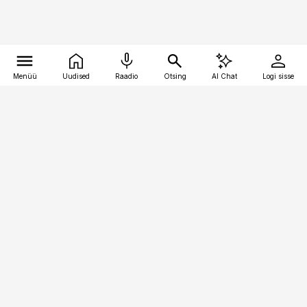
Menüü
Uudised
Raadio
Otsing
AI Chat
Logi sisse
Vana-Lõuna 39/1, 19094 Tallinn
(+372) 667 0111
kinnisvarauudised@kinnisvarauudised.ee
Telli
Reklaam
Firmast
Sisu kasutamisõigused
Ajakirjaniku
eetikakoodeks
Üldtingimused
Privaatsustingimused