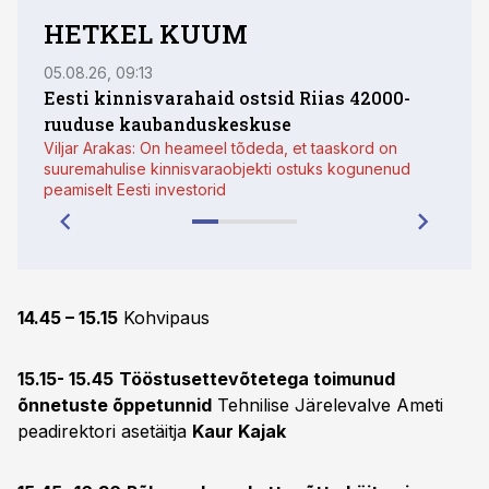
HETKEL KUUM
05.08.26, 09:13
06.08
Eesti kinnisvarahaid ostsid Riias 42000-
Eksp
ruuduse kaubanduskeskuse
flip
Viljar Arakas: On heameel tõdeda, et taaskord on
armu
suuremahulise kinnisvaraobjekti ostuks kogunenud
peamiselt Eesti investorid
14.45 – 15.15
Kohvipaus
15.15- 15.45
Tööstusettevõtetega toimunud
õnnetuste õppetunnid
Tehnilise Järelevalve Ameti
peadirektori asetäitja
Kaur Kajak