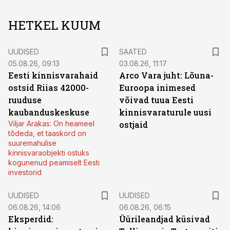
HETKEL KUUM
UUDISED
SAATED
05.08.26, 09:13
03.08.26, 11:17
Eesti kinnisvarahaid
Arco Vara juht: Lõuna-
ostsid Riias 42000-
Euroopa inimesed
ruuduse
võivad tuua Eesti
kaubanduskeskuse
kinnisvaraturule uusi
Viljar Arakas: On heameel
ostjaid
tõdeda, et taaskord on
suuremahulise
kinnisvaraobjekti ostuks
kogunenud peamiselt Eesti
investorid
UUDISED
UUDISED
06.08.26, 14:06
06.08.26, 06:15
Eksperdid:
Üürileandjad küsivad