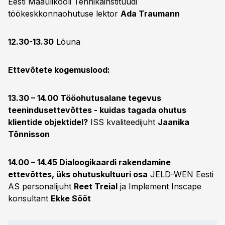
Eesti Maaülikooli Tehnikainstituudi
töökeskkonnaohutuse lektor
Ada Traumann
12.30-13.30
Lõuna
Ettevõtete kogemuslood:
13.30 – 14.00 Tööohutusalane tegevus
teenindusettevõttes - kuidas tagada ohutus
klientide objektidel?
ISS kvaliteedijuht
Jaanika
Tõnnisson
14.00 – 14.45 Dialoogikaardi rakendamine
ettevõttes, üks ohutuskultuuri osa
JELD-WEN Eesti
AS personalijuht
Reet Treial
ja Implement Inscape
konsultant
Ekke Sööt