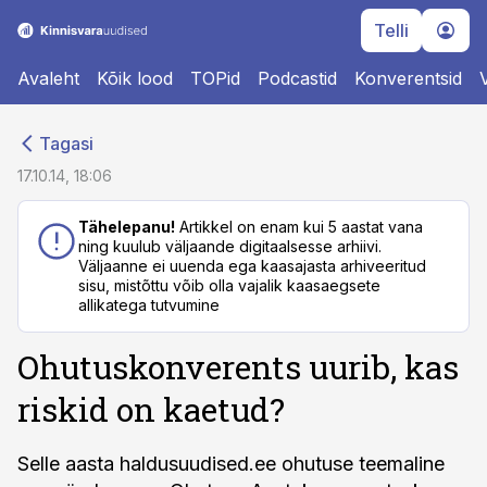
Telli
Avaleht
Kõik lood
TOPid
Podcastid
Konverentsid
cebook
cebook
Tagasi
Twitter)
Twitter)
17.10.14, 18:06
kedIn
kedIn
Tähelepanu!
Artikkel on enam kui 5 aastat vana
ning kuulub väljaande digitaalsesse arhiivi.
ail
ail
Väljaanne ei uuenda ega kaasajasta arhiveeritud
sisu, mistõttu võib olla vajalik kaasaegsete
k
k
allikatega tutvumine
Ohutuskonverents uurib, kas
riskid on kaetud?
Selle aasta haldusuudised.ee ohutuse teemaline