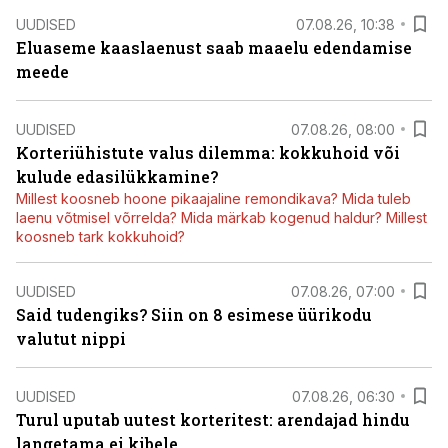
UUDISED
07.08.26, 10:38
Eluaseme kaaslaenust saab maaelu edendamise
meede
UUDISED
07.08.26, 08:00
Korteriühistute valus dilemma: kokkuhoid või
kulude edasilükkamine?
Millest koosneb hoone pikaajaline remondikava? Mida tuleb
laenu võtmisel võrrelda? Mida märkab kogenud haldur? Millest
koosneb tark kokkuhoid?
UUDISED
07.08.26, 07:00
Said tudengiks? Siin on 8 esimese üürikodu
valutut nippi
UUDISED
07.08.26, 06:30
Turul uputab uutest korteritest: arendajad hindu
langetama ei kibele