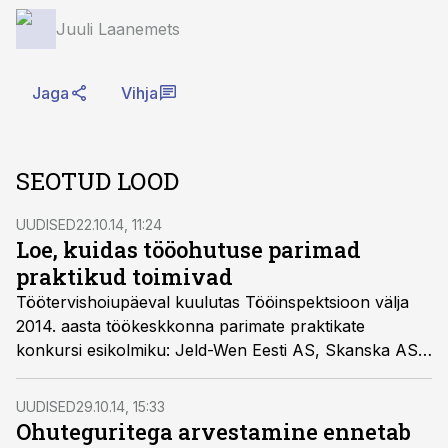
Juuli Laanemets
Jaga
Vihja
SEOTUD LOOD
UUDISED
22.10.14, 11:24
Loe, kuidas tööohutuse parimad
praktikud toimivad
Töötervishoiupäeval kuulutas Tööinspektsioon välja
2014. aasta töökeskkonna parimate praktikate
konkursi esikolmiku: Jeld-Wen Eesti AS, Skanska AS
ja Toode AS. Lisaks leidis äramärkimist teleseriaal
„Õnne 13“ tööõnnetuste tõsidusele tähelepanu
UUDISED
29.10.14, 15:33
pööramise ja tööohutuse propageerimise eest laiemale
Ohuteguritega arvestamine ennetab
avalikkusele.