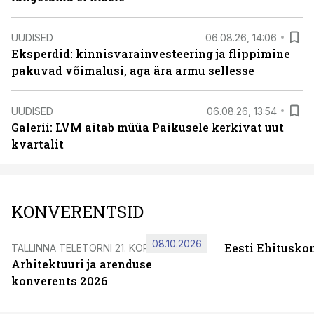
UUDISED
06.08.26, 14:06
Eksperdid: kinnisvarainvesteering ja flippimine
pakuvad võimalusi, aga ära armu sellesse
UUDISED
06.08.26, 13:54
Galerii: LVM aitab müüa Paikusele kerkivat uut
kvartalit
KONVERENTSID
08.10.2026
Eesti Ehitusko
TALLINNA TELETORNI 21. KORRUSEL
Arhitektuuri ja arenduse
konverents 2026