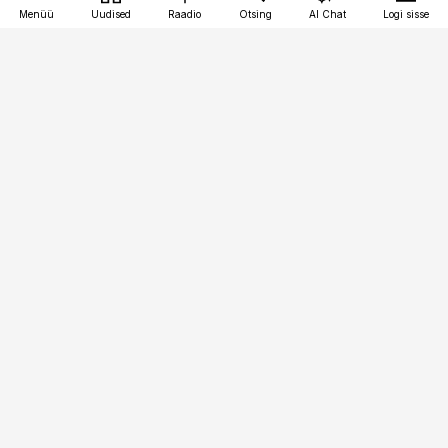
Menüü
Uudised
Raadio
Otsing
AI Chat
Logi sisse
Vana-Lõuna 39/1, 19094 Tallinn
(+372) 667 0111
kinnisvarauudised@kinnisvarauudised.ee
Telli
Reklaam
Firmast
Sisu kasutamisõigused
Ajakirjaniku
eetikakoodeks
Üldtingimused
Privaatsustingimused
Küpsiste poliitika
KKK
Eesti Meediaettevõtete
Eelistuste haldamine
Liit