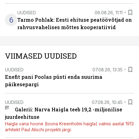
UUDISED
06.08.26, 11:11
6
Tarmo Pohlak: Eesti ehituse peatöövõtjad on
rahvusvahelises mõttes kooperatiivid
VIIMASED UUDISED
UUDISED
07.08.26, 13:35
Enefit pani Poolas püsti enda suurima
päikesepargi
UUDISED
07.08.26, 10:45
Galerii: Narva Haigla teeb 19,2 -miljonilise
juurdeehituse
Haigla vana hoone (toona Kreenholmi haigla) valmis aastal 1913
arhitekt Paul Alischi projekti järgi.