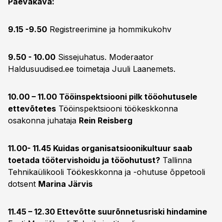
Päevakava:
9.15 -9.50
Registreerimine ja hommikukohv
9.50 - 10.00
Sissejuhatus. Moderaator
Haldusuudised.ee toimetaja Juuli Laanemets.
10.00 – 11.00 Tööinspektsiooni pilk tööohutusele
ettevõtetes
Tööinspektsiooni töökeskkonna
osakonna juhataja
Rein Reisberg
11.00- 11.45 Kuidas organisatsioonikultuur saab
toetada töötervishoidu ja tööohutust?
Tallinna
Tehnikaülikooli Töökeskkonna ja -ohutuse õppetooli
dotsent
Marina Järvis
11.45 – 12.30 Ettevõtte suurõnnetusriski hindamine