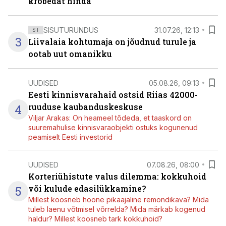
krõbedat hinda
SISUTURUNDUS
31.07.26, 12:13
ST
3
Liivalaia kohtumaja on jõudnud turule ja
ootab uut omanikku
UUDISED
05.08.26, 09:13
Eesti kinnisvarahaid ostsid Riias 42000-
4
ruuduse kaubanduskeskuse
Viljar Arakas: On heameel tõdeda, et taaskord on
suuremahulise kinnisvaraobjekti ostuks kogunenud
peamiselt Eesti investorid
UUDISED
07.08.26, 08:00
Korteriühistute valus dilemma: kokkuhoid
5
või kulude edasilükkamine?
Millest koosneb hoone pikaajaline remondikava? Mida
tuleb laenu võtmisel võrrelda? Mida märkab kogenud
haldur? Millest koosneb tark kokkuhoid?