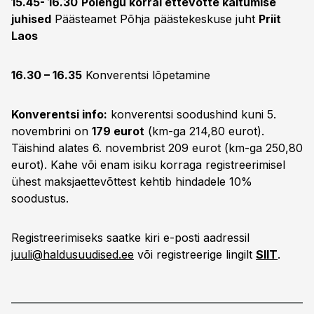
15.45- 16.30
Põlengu korral ettevõtte käitumise
juhised
Päästeamet Põhja päästekeskuse juht
Priit
Laos
16.30 – 16.35
Konverentsi lõpetamine
Konverentsi info:
konverentsi soodushind kuni 5.
novembrini on
179 eurot
(km-ga 214,80 eurot).
Täishind alates 6. novembrist 209 eurot (km-ga 250,80
eurot). Kahe või enam isiku korraga registreerimisel
ühest maksjaettevõttest kehtib hindadele 10%
soodustus.
Registreerimiseks saatke kiri e-posti aadressil
juuli@haldusuudised.ee
või registreerige lingilt
SIIT
.