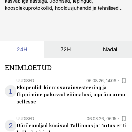
kasvab iga aastaga. Joonised, lepingud,
koosolekuprotokollid, hooldusjuhendid ja tehnilised
kirjeldused kogunevad erinevatesse süsteemidesse
ning lõpuks on tükk tegu, et üldse aru saada, kus
midagi asub. Ent see kõik saab tehisintellekti abiga olla
kordades lihtsam.
24H
72H
Nädal
ENIMLOETUD
UUDISED
06.08.26, 14:06
Eksperdid: kinnisvarainvesteering ja
1
flippimine pakuvad võimalusi, aga ära armu
sellesse
UUDISED
06.08.26, 06:15
2
Üürileandjad küsivad Tallinnas ja Tartus eriti