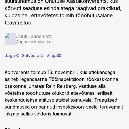
suursündmus on Ohutuse Aastakonverents, kus
kõrvuti seaduse esindajatega räägivad praktikud,
kuidas neil ettevõtetes toimib tööohutusalane
teavitustöö.
Juuli Laanemets
Äripäeva kaasautor
Jaga
Salvesta
Vihja
Konverents toimub 13. novembril, kus ettekandega
esineb legendaarne Tööinspektsiooni töökeskkonna
osakonna juhataja Rein Reisberg. Vaatluse alla
võetakse tööohutuse olukord ettevõtetes, eriliselt
keskendutakse ehitusplatsidel toimuvale. Traagilised
sündmused on pannud inspektsiooni veelgi teravamalt
jälgima selles sektoris toimuvat.