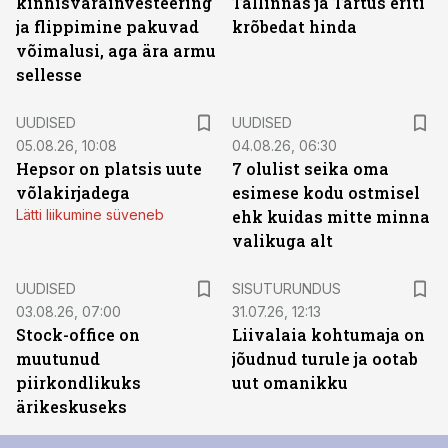
kinnisvarainvesteering
Tallinnas ja Tartus eriti
ja flippimine pakuvad
krõbedat hinda
võimalusi, aga ära armu
sellesse
UUDISED
UUDISED
05.08.26, 10:08
04.08.26, 06:30
Hepsor on platsis uute
7 olulist seika oma
võlakirjadega
esimese kodu ostmisel
Lätti liikumine süveneb
ehk kuidas mitte minna
valikuga alt
ST
UUDISED
SISUTURUNDUS
03.08.26, 07:00
31.07.26, 12:13
Stock-office on
Liivalaia kohtumaja on
muutunud
jõudnud turule ja ootab
piirkondlikuks
uut omanikku
ärikeskuseks