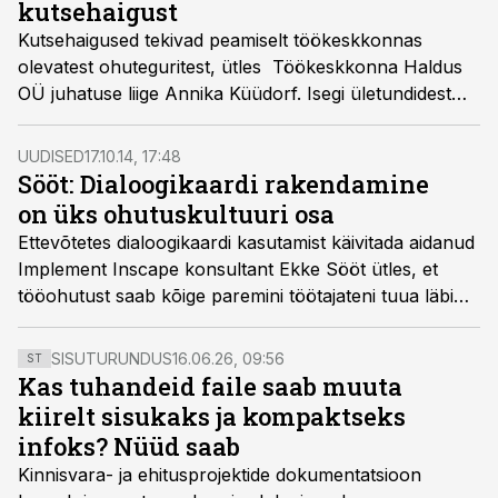
kutsehaigust
Kutsehaigused tekivad peamiselt töökeskkonnas
olevatest ohuteguritest, ütles Töökeskkonna Haldus
OÜ juhatuse liige Annika Küüdorf. Isegi ületundidest
tingitud pinge võib kahjustada töötaja tervist.
UUDISED
17.10.14, 17:48
Sööt: Dialoogikaardi rakendamine
on üks ohutuskultuuri osa
Ettevõtetes dialoogikaardi kasutamist käivitada aidanud
Implement Inscape konsultant Ekke Sööt ütles, et
tööohutust saab kõige paremini töötajateni tuua läbi
väärtuste muutmise protsessi. Dialoogikaart on üks
töövahend, mille väljatöötamine võtab Söödi sõnul
SISUTURUNDUS
16.06.26, 09:56
ST
ettevõttes aega 1-2 kuud.
Kas tuhandeid faile saab muuta
kiirelt sisukaks ja kompaktseks
infoks? Nüüd saab
Kinnisvara- ja ehitusprojektide dokumentatsioon