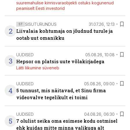
suuremahulise kinnisvaraobjekti ostuks kogunenud
peamiselt Eesti investorid
SISUTURUNDUS
31.07.26, 12:13
ST
2
Liivalaia kohtumaja on jõudnud turule ja
ootab uut omanikku
UUDISED
05.08.26, 10:08
3
Hepsor on platsis uute võlakirjadega
Lätti liikumine süveneb
UUDISED
05.08.26, 09:00
4
5 tunnust, mis näitavad, et Sinu firma
videovalve tegelikult ei toimi
UUDISED
04.08.26, 06:30
5
7 olulist seika oma esimese kodu ostmisel
ehk kuidas mitte minna valikuga alt