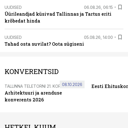
UUDISED
06.08.26, 06:15
Üürileandjad küsivad Tallinnas ja Tartus eriti
krõbedat hinda
UUDISED
05.08.26, 14:00
Tahad osta suvilat? Oota sügiseni
KONVERENTSID
08.10.2026
Eesti Ehitusko
TALLINNA TELETORNI 21. KORRUSEL
Arhitektuuri ja arenduse
konverents 2026
HETKEL KUUM