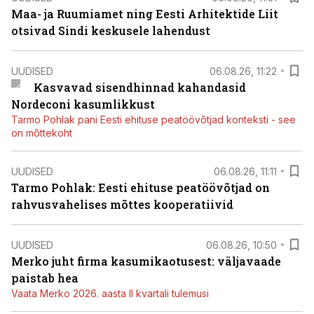
Maa- ja Ruumiamet ning Eesti Arhitektide Liit
otsivad Sindi keskusele lahendust
UUDISED
06.08.26, 11:22
Kasvavad sisendhinnad kahandasid
Nordeconi kasumlikkust
Tarmo Pohlak pani Eesti ehituse peatöövõtjad konteksti - see
on mõttekoht
UUDISED
06.08.26, 11:11
Tarmo Pohlak: Eesti ehituse peatöövõtjad on
rahvusvahelises mõttes kooperatiivid
UUDISED
06.08.26, 10:50
Merko juht firma kasumikaotusest: väljavaade
paistab hea
Vaata Merko 2026. aasta II kvartali tulemusi