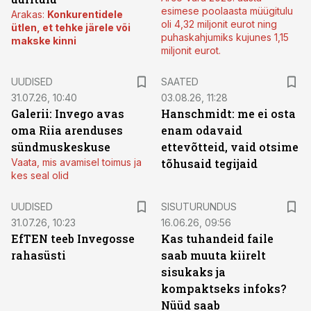
esimese poolaasta müügitulu
Arakas:
Konkurentidele
oli 4,32 miljonit eurot ning
ütlen, et tehke järele või
puhaskahjumiks kujunes 1,15
makske kinni
miljonit eurot.
UUDISED
SAATED
31.07.26, 10:40
03.08.26, 11:28
Galerii: Invego avas
Hanschmidt: me ei osta
oma Riia arenduses
enam odavaid
sündmuskeskuse
ettevõtteid, vaid otsime
Vaata, mis avamisel toimus ja
tõhusaid tegijaid
kes seal olid
ST
UUDISED
SISUTURUNDUS
31.07.26, 10:23
16.06.26, 09:56
EfTEN teeb Invegosse
Kas tuhandeid faile
rahasüsti
saab muuta kiirelt
sisukaks ja
kompaktseks infoks?
Nüüd saab