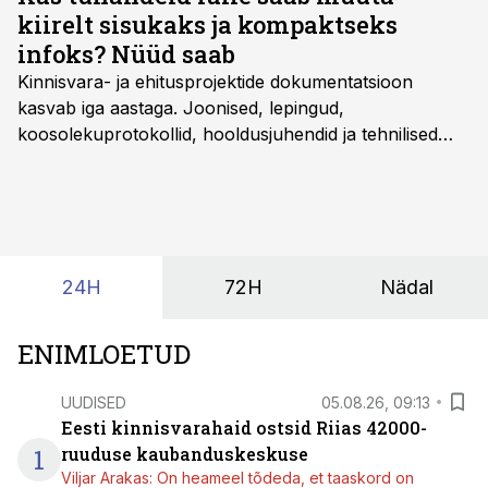
kiirelt sisukaks ja kompaktseks
infoks? Nüüd saab
Kinnisvara- ja ehitusprojektide dokumentatsioon
kasvab iga aastaga. Joonised, lepingud,
koosolekuprotokollid, hooldusjuhendid ja tehnilised
kirjeldused kogunevad erinevatesse süsteemidesse
ning lõpuks on tükk tegu, et üldse aru saada, kus
midagi asub. Ent see kõik saab tehisintellekti abiga olla
kordades lihtsam.
24H
72H
Nädal
ENIMLOETUD
UUDISED
05.08.26, 09:13
Eesti kinnisvarahaid ostsid Riias 42000-
1
ruuduse kaubanduskeskuse
Viljar Arakas: On heameel tõdeda, et taaskord on