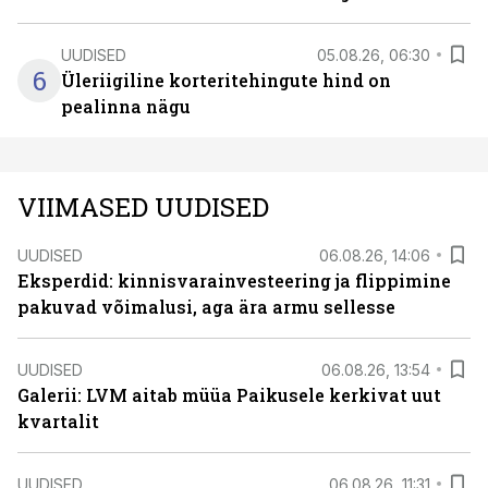
UUDISED
05.08.26, 06:30
6
Üleriigiline korteritehingute hind on
pealinna nägu
VIIMASED UUDISED
UUDISED
06.08.26, 14:06
Eksperdid: kinnisvarainvesteering ja flippimine
pakuvad võimalusi, aga ära armu sellesse
UUDISED
06.08.26, 13:54
Galerii: LVM aitab müüa Paikusele kerkivat uut
kvartalit
UUDISED
06.08.26, 11:31