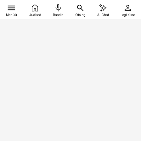
Menüü
Uudised
Raadio
Otsing
AI Chat
Logi sisse
Vana-Lõuna 39/1, 19094 Tallinn
(+372) 667 0111
kinnisvarauudised@kinnisvarauudised.ee
Telli
Reklaam
Firmast
Sisu kasutamisõigused
Ajakirjaniku
eetikakoodeks
Üldtingimused
Privaatsustingimused
Küpsiste poliitika
KKK
Eesti Meediaettevõtete
Eelistuste haldamine