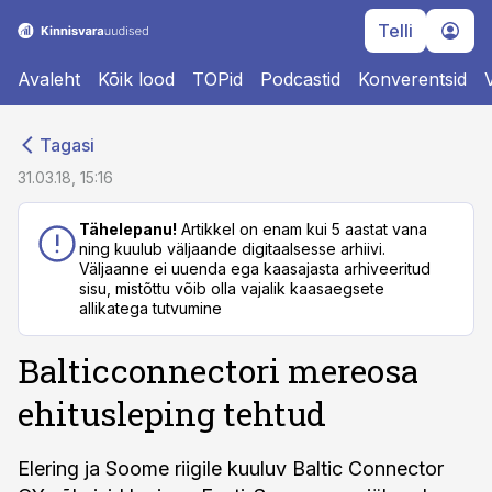
Telli
Avaleht
Kõik lood
TOPid
Podcastid
Konverentsid
cebook
cebook
Tagasi
Twitter)
Twitter)
31.03.18, 15:16
kedIn
kedIn
Tähelepanu!
Artikkel on enam kui 5 aastat vana
ning kuulub väljaande digitaalsesse arhiivi.
ail
ail
Väljaanne ei uuenda ega kaasajasta arhiveeritud
sisu, mistõttu võib olla vajalik kaasaegsete
k
k
allikatega tutvumine
Balticconnectori mereosa
ehitusleping tehtud
Elering ja Soome riigile kuuluv Baltic Connector