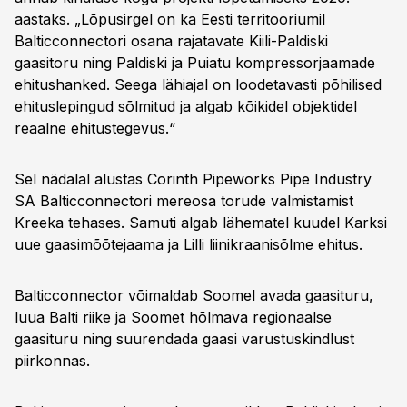
aastaks. „Lõpusirgel on ka Eesti territooriumil
Balticconnectori osana rajatavate Kiili-Paldiski
gaasitoru ning Paldiski ja Puiatu kompressorjaamade
ehitushanked. Seega lähiajal on loodetavasti põhilised
ehituslepingud sõlmitud ja algab kõikidel objektidel
reaalne ehitustegevus.“
Sel nädalal alustas Corinth Pipeworks Pipe Industry
SA Balticconnectori mereosa torude valmistamist
Kreeka tehases. Samuti algab lähematel kuudel Karksi
uue gaasimõõtejaama ja Lilli liinikraanisõlme ehitus.
Balticconnector võimaldab Soomel avada gaasituru,
luua Balti riike ja Soomet hõlmava regionaalse
gaasituru ning suurendada gaasi varustuskindlust
piirkonnas.