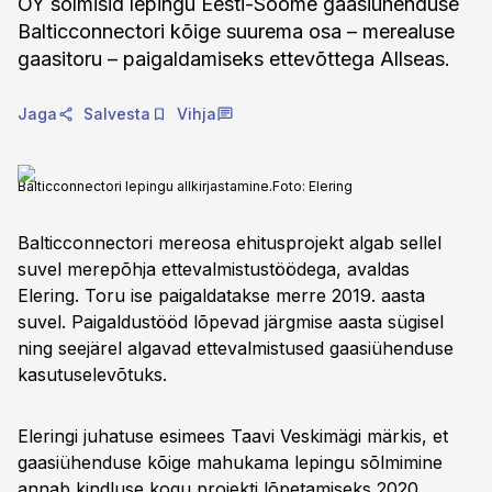
OY sõlmisid lepingu Eesti-Soome gaasiühenduse
Balticconnectori kõige suurema osa – merealuse
gaasitoru – paigaldamiseks ettevõttega Allseas.
Jaga
Salvesta
Vihja
Balticconnectori lepingu allkirjastamine.
Foto:
Elering
Balticconnectori mereosa ehitusprojekt algab sellel
suvel merepõhja ettevalmistustöödega, avaldas
Elering. Toru ise paigaldatakse merre 2019. aasta
suvel. Paigaldustööd lõpevad järgmise aasta sügisel
ning seejärel algavad ettevalmistused gaasiühenduse
kasutuselevõtuks.
Eleringi juhatuse esimees Taavi Veskimägi märkis, et
gaasiühenduse kõige mahukama lepingu sõlmimine
annab kindluse kogu projekti lõpetamiseks 2020.