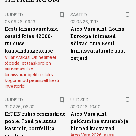
UUDISED
SAATED
05.08.26, 09:13
03.08.26, 11:17
Eesti kinnisvarahaid
Arco Vara juht: Lõuna-
ostsid Riias 42000-
Euroopa inimesed
ruuduse
võivad tuua Eesti
kaubanduskeskuse
kinnisvaraturule uusi
Viljar Arakas: On heameel
ostjaid
tõdeda, et taaskord on
suuremahulise
kinnisvaraobjekti ostuks
kogunenud peamiselt Eesti
investorid
UUDISED
UUDISED
31.07.26, 06:30
30.07.26, 10:00
EfTEN rühib eesmärkide
Arco Vara juht:
poole. Fond paisutas
pakkumine suureneb ja
kasumit, portfelli ja
hinnad kasvavad
üüritulu
Arco Vara 2026. aasta