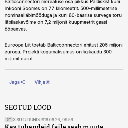
Balticconnectori merealuse osa pikkus Paldiskist kuni
Inkooni Soomes on 77 kilomeetrit. 500-millimeetrise
nominaalläbimõõduga ja kuni 80-baarise survega toru
läbilaskevõime on 7,2 miljonit kuupmeetrit gaasi
ööpäevas.
Euroopa Liit toetab Balticconnectori ehitust 206 miljoni
euroga. Projekti kogumaksumus on ligikaudu 300
miljonit eurot.
Jaga
Vihja
SEOTUD LOOD
SISUTURUNDUS
16.06.26, 09:56
ST
Kas tuhandeid faile saab muuta