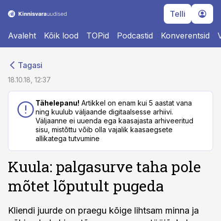
Telli
Avaleht
Kõik lood
TOPid
Podcastid
Konverentsid
cebook
cebook
Tagasi
Twitter)
Twitter)
18.10.18, 12:37
kedIn
kedIn
Tähelepanu!
Artikkel on enam kui 5 aastat vana
ning kuulub väljaande digitaalsesse arhiivi.
ail
ail
Väljaanne ei uuenda ega kaasajasta arhiveeritud
sisu, mistõttu võib olla vajalik kaasaegsete
k
k
allikatega tutvumine
Kuula: palgasurve taha pole
mõtet lõputult pugeda
Kliendi juurde on praegu kõige lihtsam minna ja