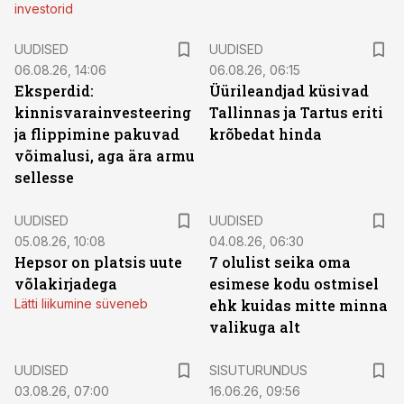
investorid
UUDISED
UUDISED
06.08.26, 14:06
06.08.26, 06:15
Eksperdid:
Üürileandjad küsivad
kinnisvarainvesteering
Tallinnas ja Tartus eriti
ja flippimine pakuvad
krõbedat hinda
võimalusi, aga ära armu
sellesse
UUDISED
UUDISED
05.08.26, 10:08
04.08.26, 06:30
Hepsor on platsis uute
7 olulist seika oma
võlakirjadega
esimese kodu ostmisel
Lätti liikumine süveneb
ehk kuidas mitte minna
valikuga alt
ST
UUDISED
SISUTURUNDUS
03.08.26, 07:00
16.06.26, 09:56