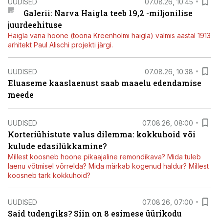
UUDISED
07.08.26, 10:45
Galerii: Narva Haigla teeb 19,2 -miljonilise
juurdeehituse
Haigla vana hoone (toona Kreenholmi haigla) valmis aastal 1913
arhitekt Paul Alischi projekti järgi.
UUDISED
07.08.26, 10:38
Eluaseme kaaslaenust saab maaelu edendamise
meede
UUDISED
07.08.26, 08:00
Korteriühistute valus dilemma: kokkuhoid või
kulude edasilükkamine?
Millest koosneb hoone pikaajaline remondikava? Mida tuleb
laenu võtmisel võrrelda? Mida märkab kogenud haldur? Millest
koosneb tark kokkuhoid?
UUDISED
07.08.26, 07:00
Said tudengiks? Siin on 8 esimese üürikodu