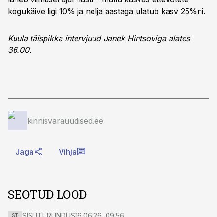
kogukäive ligi 10% ja nelja aastaga ulatub kasv 25%ni.
Kuula täispikka intervjuud Janek Hintsoviga alates
36.00.
kinnisvarauudised.ee
Jaga
Vihja
SEOTUD LOOD
SISUTURUNDUS
16.06.26, 09:56
ST