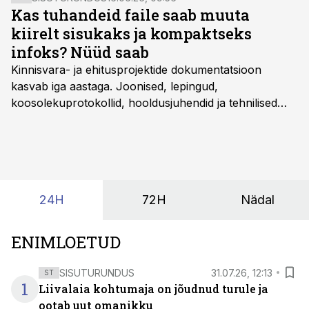
Kas tuhandeid faile saab muuta
kiirelt sisukaks ja kompaktseks
infoks? Nüüd saab
Kinnisvara- ja ehitusprojektide dokumentatsioon
kasvab iga aastaga. Joonised, lepingud,
koosolekuprotokollid, hooldusjuhendid ja tehnilised
kirjeldused kogunevad erinevatesse süsteemidesse
ning lõpuks on tükk tegu, et üldse aru saada, kus
midagi asub. Ent see kõik saab tehisintellekti abiga olla
kordades lihtsam.
24H
72H
Nädal
ENIMLOETUD
SISUTURUNDUS
31.07.26, 12:13
ST
1
Liivalaia kohtumaja on jõudnud turule ja
ootab uut omanikku