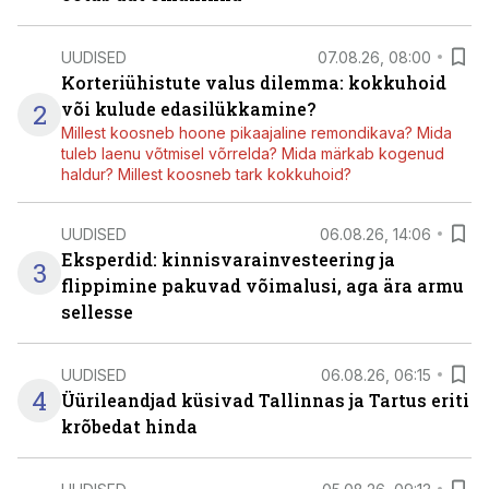
UUDISED
07.08.26, 08:00
Korteriühistute valus dilemma: kokkuhoid
2
või kulude edasilükkamine?
Millest koosneb hoone pikaajaline remondikava? Mida
tuleb laenu võtmisel võrrelda? Mida märkab kogenud
haldur? Millest koosneb tark kokkuhoid?
UUDISED
06.08.26, 14:06
Eksperdid: kinnisvarainvesteering ja
3
flippimine pakuvad võimalusi, aga ära armu
sellesse
UUDISED
06.08.26, 06:15
4
Üürileandjad küsivad Tallinnas ja Tartus eriti
krõbedat hinda