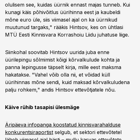
olulisem see, kuidas üürnik ennast majas tunneb. Kui
kunagi käis põhivõitlus üürihinna eest ja kaubeldi
mõne euro üle, siis viimasel ajal on ka üürnikud
muutunud targaks," rääkis Hintsov, kes on ühtlasi
MTÜ Eesti Kinnisvara Korrashoiu Liidu juhatuse liige.
Siinkohal soovitab Hintsov uurida juba enne
üürilepingu sõlmimist kõigi kõrvalkulude kohta ja
panna lepingusse täpselt kirja, mille eest maksma
hakatakse. "Vahel võib olla nii, et võidad küll
üürihinnas mõne sendi, kuid maksad kõrvalkuludena
palju rohkem," andis Hintsov ettevõtjatele nõu.
Käive rühib tasapisi ülesmäge
Äripäeva infopanga koostatud kinnisvarahalduse
konkurentsiraportist
selgub, et sektori ettevõtetel
läheb viimasel ajal hästi – mullu kasvas ettevõtete