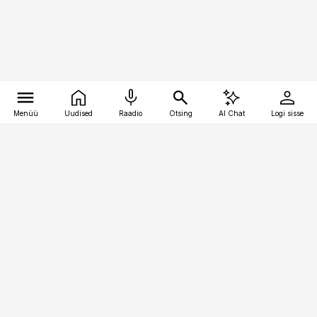
Menüü
Uudised
Raadio
Otsing
AI Chat
Logi sisse
Vana-Lõuna 39/1, 19094 Tallinn
(+372) 667 0111
kinnisvarauudised@kinnisvarauudised.ee
Telli
Reklaam
Firmast
Sisu kasutamisõigused
Ajakirjaniku