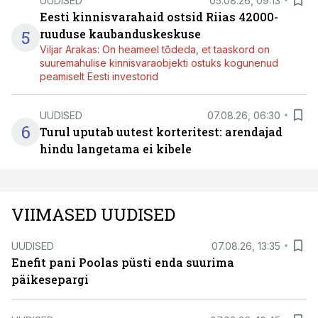
UUDISED
05.08.26, 09:13
Eesti kinnisvarahaid ostsid Riias 42000-
5
ruuduse kaubanduskeskuse
Viljar Arakas: On heameel tõdeda, et taaskord on
suuremahulise kinnisvaraobjekti ostuks kogunenud
peamiselt Eesti investorid
UUDISED
07.08.26, 06:30
6
Turul uputab uutest korteritest: arendajad
hindu langetama ei kibele
VIIMASED UUDISED
UUDISED
07.08.26, 13:35
Enefit pani Poolas püsti enda suurima
päikesepargi