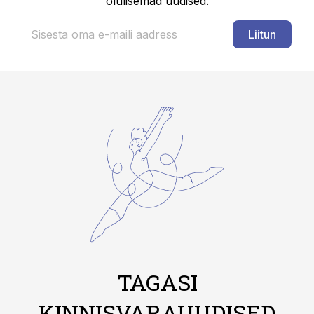
olulisemad uudised.
Liitun
TAGASI
KINNISVARAUUDISED