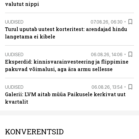
valutut nippi
UUDISED
07.08.26, 06:30
Turul uputab uutest korteritest: arendajad hindu
langetama ei kibele
UUDISED
06.08.26, 14:06
Eksperdid: kinnisvarainvesteering ja flippimine
pakuvad võimalusi, aga ära armu sellesse
UUDISED
06.08.26, 13:54
Galerii: LVM aitab müüa Paikusele kerkivat uut
kvartalit
KONVERENTSID