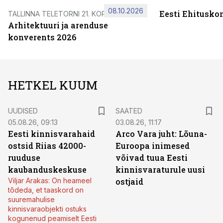
08.10.2026
Eesti Ehitusko
TALLINNA TELETORNI 21. KORRUSEL
Arhitektuuri ja arenduse
konverents 2026
HETKEL KUUM
UUDISED
SAATED
05.08.26, 09:13
03.08.26, 11:17
Eesti kinnisvarahaid
Arco Vara juht: Lõuna-
ostsid Riias 42000-
Euroopa inimesed
ruuduse
võivad tuua Eesti
kaubanduskeskuse
kinnisvaraturule uusi
Viljar Arakas: On heameel
ostjaid
tõdeda, et taaskord on
suuremahulise
kinnisvaraobjekti ostuks
kogunenud peamiselt Eesti