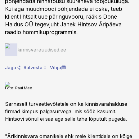
põhjendada hinnatõusu suureneva tööjõukuluga.
Kui aga muudmoodi põhjendada ei oska, teeb
klient lihtsalt uue päringuvooru, rääkis Done
Haldus OÜ tegevjuht Janek Hintsov Äripäeva
raadio hommikuprogrammis.
kinnisvarauudised.ee
Jaga
Salvesta
Vihja
Foto:
Raul Mee
Sarnaselt turvaettevõtetele on ka kinnisvarahalduse
firmad kimpus palgasurvega, mis sööb kasumit.
Hintsovi sõnul ei saa aga selle taha lõputult pugeda.
"Ärikinnisvara omanikele ehk meie klientidele on kõige