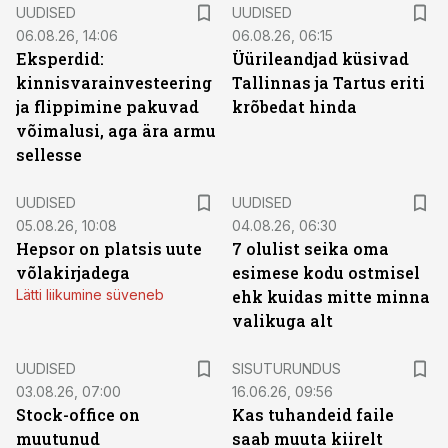
UUDISED
UUDISED
06.08.26, 14:06
06.08.26, 06:15
Eksperdid:
Üürileandjad küsivad
kinnisvarainvesteering
Tallinnas ja Tartus eriti
ja flippimine pakuvad
krõbedat hinda
võimalusi, aga ära armu
sellesse
UUDISED
UUDISED
05.08.26, 10:08
04.08.26, 06:30
Hepsor on platsis uute
7 olulist seika oma
võlakirjadega
esimese kodu ostmisel
Lätti liikumine süveneb
ehk kuidas mitte minna
valikuga alt
ST
UUDISED
SISUTURUNDUS
03.08.26, 07:00
16.06.26, 09:56
Stock-office on
Kas tuhandeid faile
muutunud
saab muuta kiirelt