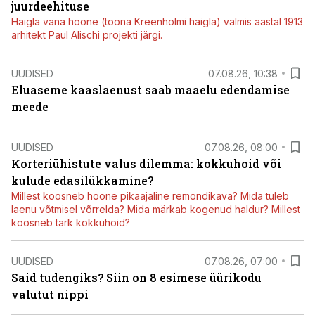
juurdeehituse
Haigla vana hoone (toona Kreenholmi haigla) valmis aastal 1913
arhitekt Paul Alischi projekti järgi.
UUDISED
07.08.26, 10:38
Eluaseme kaaslaenust saab maaelu edendamise
meede
UUDISED
07.08.26, 08:00
Korteriühistute valus dilemma: kokkuhoid või
kulude edasilükkamine?
Millest koosneb hoone pikaajaline remondikava? Mida tuleb
laenu võtmisel võrrelda? Mida märkab kogenud haldur? Millest
koosneb tark kokkuhoid?
UUDISED
07.08.26, 07:00
Said tudengiks? Siin on 8 esimese üürikodu
valutut nippi