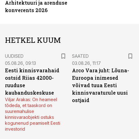
Arhitektuuri ja arenduse
konverents 2026
HETKEL KUUM
UUDISED
SAATED
05.08.26, 09:13
03.08.26, 11:17
Eesti kinnisvarahaid
Arco Vara juht: Lõuna-
ostsid Riias 42000-
Euroopa inimesed
ruuduse
võivad tuua Eesti
kaubanduskeskuse
kinnisvaraturule uusi
Viljar Arakas: On heameel
ostjaid
tõdeda, et taaskord on
suuremahulise
kinnisvaraobjekti ostuks
kogunenud peamiselt Eesti
investorid