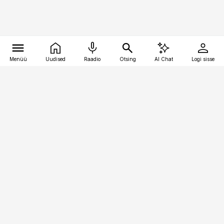
Menüü
Uudised
Raadio
Otsing
AI Chat
Logi sisse
Vana-Lõuna 39/1, 19094 Tallinn
(+372) 667 0111
kinnisvarauudised@kinnisvarauudised.ee
Telli
Reklaam
Firmast
Sisu kasutamisõigused
Ajakirjaniku
eetikakoodeks