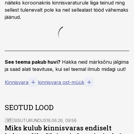
näiteks koroonakriis kinnisvaraturule liiga teinud ning
sellest tulenevalt pole ka neil sellealast tööd vähemaks
jäänud.
See teema pakub huvi?
Hakka neid märksõnu jälgima
ja saad alati teavituse, kui sel teemal ilmub midagi uut!
Kinnisvara
kinnisvara ost-müük
SEOTUD LOOD
SISUTURUNDUS
16.06.26, 09:56
ST
Miks kulub kinnisvaras endiselt