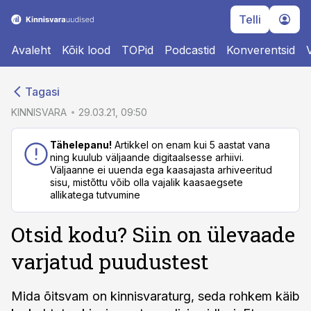
Telli
Avaleht
Kõik lood
TOPid
Podcastid
Konverentsid
cebook
Tagasi
Twitter)
KINNISVARA
29.03.21, 09:50
kedIn
Tähelepanu!
Artikkel on enam kui 5 aastat vana
ning kuulub väljaande digitaalsesse arhiivi.
ail
Väljaanne ei uuenda ega kaasajasta arhiveeritud
sisu, mistõttu võib olla vajalik kaasaegsete
k
allikatega tutvumine
Otsid kodu? Siin on ülevaade
varjatud puudustest
Mida õitsvam on kinnisvaraturg, seda rohkem käib