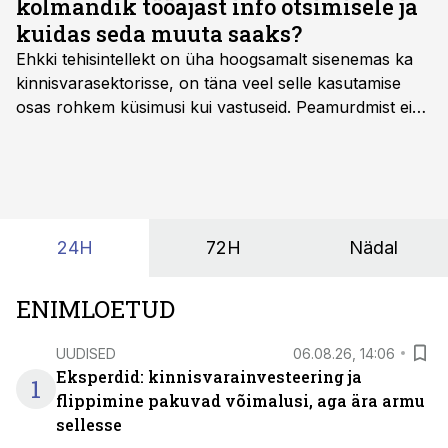
kolmandik tööajast info otsimisele ja
kuidas seda muuta saaks?
Ehkki tehisintellekt on üha hoogsamalt sisenemas ka
kinnisvarasektorisse, on täna veel selle kasutamise
osas rohkem küsimusi kui vastuseid. Peamurdmist ei
tekita niivõrd see, millist AI-lahendust kasutada, vaid
kas ettevõtte andmed on üldse sellisel kujul olemas, et
tehisintellekt neist midagi mõistlikku välja lugeda
suudaks.
24H
72H
Nädal
ENIMLOETUD
UUDISED
06.08.26, 14:06
Eksperdid: kinnisvarainvesteering ja
1
flippimine pakuvad võimalusi, aga ära armu
sellesse