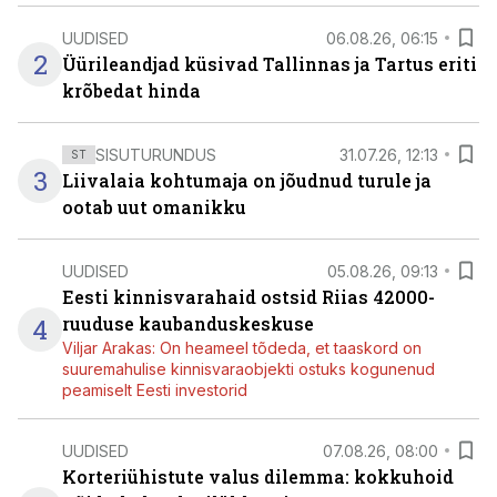
UUDISED
06.08.26, 06:15
2
Üürileandjad küsivad Tallinnas ja Tartus eriti
krõbedat hinda
SISUTURUNDUS
31.07.26, 12:13
ST
3
Liivalaia kohtumaja on jõudnud turule ja
ootab uut omanikku
UUDISED
05.08.26, 09:13
Eesti kinnisvarahaid ostsid Riias 42000-
4
ruuduse kaubanduskeskuse
Viljar Arakas: On heameel tõdeda, et taaskord on
suuremahulise kinnisvaraobjekti ostuks kogunenud
peamiselt Eesti investorid
UUDISED
07.08.26, 08:00
Korteriühistute valus dilemma: kokkuhoid