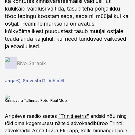
ka kohtutes kinnisvarateemalisi vaidlusi. Et
kulukaid vaidlusi vältida, tasub teha põhjalikku
tööd lepingu koostamisega, seda nii müüjal kui ka
ostjal. Peamine märksõna on avatus:
kõikvõimalikest puudustest tasub müüjal ostjale
teada anda ka juhul, kui need tunduvad väikesed
ja ebaolulised.
Rivo Sarapik
Jaga
Salvesta
Vihja
Kinnisvara Tallinnas.
Foto:
Raul Mee
Äripäeva raadio saates
“Triniti eetris”
andsid nõu ning
tõid oma kogemusest näiteid advokaadibüroo Triniti
advokaadid Anna Liiv ja Eli Täpp, kelle hinnangul pole