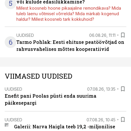
5
või kulude edasilükkamine?
Millest koosneb hoone pikaajaline remondikava? Mida
tuleb laenu võtmisel võrrelda? Mida märkab kogenud
haldur? Millest koosneb tark kokkuhoid?
UUDISED
06.08.26, 11:11
6
Tarmo Pohlak: Eesti ehituse peatöövõtjad on
rahvusvahelises mõttes kooperatiivid
VIIMASED UUDISED
UUDISED
07.08.26, 13:35
Enefit pani Poolas püsti enda suurima
päikesepargi
UUDISED
07.08.26, 10:45
Galerii: Narva Haigla teeb 19,2 -miljonilise