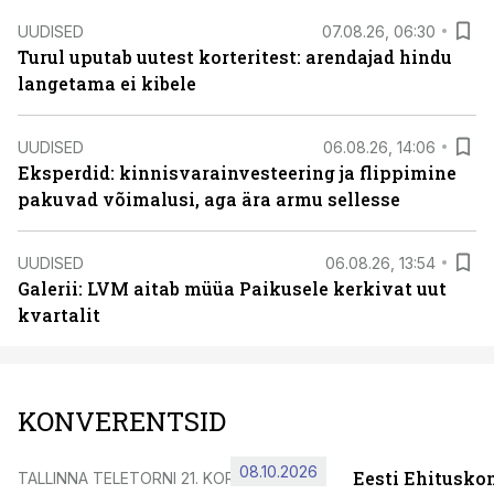
UUDISED
07.08.26, 06:30
Turul uputab uutest korteritest: arendajad hindu
langetama ei kibele
UUDISED
06.08.26, 14:06
Eksperdid: kinnisvarainvesteering ja flippimine
pakuvad võimalusi, aga ära armu sellesse
UUDISED
06.08.26, 13:54
Galerii: LVM aitab müüa Paikusele kerkivat uut
kvartalit
KONVERENTSID
08.10.2026
Eesti Ehitusko
TALLINNA TELETORNI 21. KORRUSEL