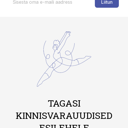
Liitun
TAGASI
KINNISVARAUUDISED
ESILEHELE