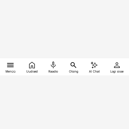
Menüü
Uudised
Raadio
Otsing
AI Chat
Logi sisse
Vana-Lõuna 39/1, 19094 Tallinn
(+372) 667 0111
kinnisvarauudised@kinnisvarauudised.ee