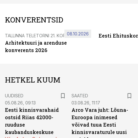
KONVERENTSID
08.10.2026
Eesti Ehitusko
TALLINNA TELETORNI 21. KORRUSEL
Arhitektuuri ja arenduse
konverents 2026
HETKEL KUUM
UUDISED
SAATED
05.08.26, 09:13
03.08.26, 11:17
Eesti kinnisvarahaid
Arco Vara juht: Lõuna-
ostsid Riias 42000-
Euroopa inimesed
ruuduse
võivad tuua Eesti
kaubanduskeskuse
kinnisvaraturule uusi