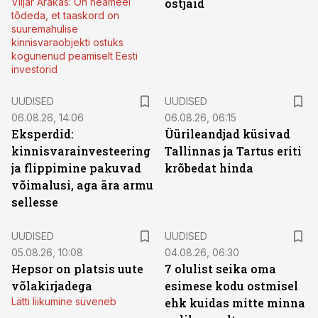
Viljar Arakas: On heameel
ostjaid
tõdeda, et taaskord on
suuremahulise
kinnisvaraobjekti ostuks
kogunenud peamiselt Eesti
investorid
UUDISED
UUDISED
06.08.26, 14:06
06.08.26, 06:15
Eksperdid:
Üürileandjad küsivad
kinnisvarainvesteering
Tallinnas ja Tartus eriti
ja flippimine pakuvad
krõbedat hinda
võimalusi, aga ära armu
sellesse
UUDISED
UUDISED
05.08.26, 10:08
04.08.26, 06:30
Hepsor on platsis uute
7 olulist seika oma
võlakirjadega
esimese kodu ostmisel
Lätti liikumine süveneb
ehk kuidas mitte minna