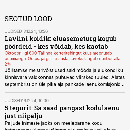
SEOTUD LOOD
UUDISED
13.12.24, 13:56
Laviini koidik: eluasemeturg kogub
pöördeid - kes võidab, kes kaotab
Oktoobri ligi 800 Tallinna korteritehingut kuus meenutab
buumiaega. Ootus: järgmise aasta suveks langeb euribor alla
2%
Jõllitamise meistrivõistlused said mööda ja elukondliku
kinnisvara valdkonnas puhuvad värsked tuuled. Alates
septembrist on üle pika aja pankade laenukomisjonide
laual ka kinnisvaraarendajate äriprojektid.
Eluasemeturul vormuvad uued ja reljeefsed jõujooned.
UUDISED
16.12.24, 10:00
5 tegurit: Sa saad pangast kodulaenu
just niipalju
Paljude inimeste jaoks on meelepärane kodu