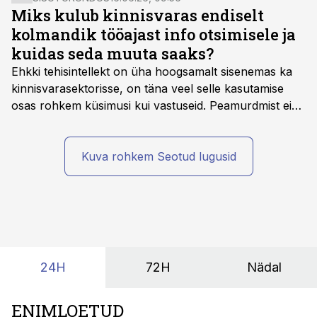
Anne Pärgma.
Miks kulub kinnisvaras endiselt
kolmandik tööajast info otsimisele ja
kuidas seda muuta saaks?
Ehkki tehisintellekt on üha hoogsamalt sisenemas ka
kinnisvarasektorisse, on täna veel selle kasutamise
osas rohkem küsimusi kui vastuseid. Peamurdmist ei
tekita niivõrd see, millist AI-lahendust kasutada, vaid
kas ettevõtte andmed on üldse sellisel kujul olemas, et
tehisintellekt neist midagi mõistlikku välja lugeda
Kuva rohkem Seotud lugusid
suudaks.
24H
72H
Nädal
ENIMLOETUD