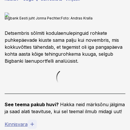
Bigbank Eesti juht Jonna Pechter.
Foto:
Andras Kralla
Detsembris sõlmiti kodulaenulepinguid rohkete
puhkepäevade kiuste sama palju kui novembris, mis
kokkuvõttes tähendab, et tegemist oli iga pangapäeva
kohta aasta kõige tehingurohkema kuuga, selgub
Bigbanki laenuportfelli analüüsist.
See teema pakub huvi?
Hakka neid märksõnu jälgima
ja saad alati teavituse, kui sel teemal ilmub midagi uut!
Kinnisvara