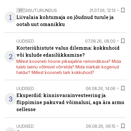
SISUTURUNDUS
31.07.26, 12:13
ST
1
Liivalaia kohtumaja on jõudnud turule ja
ootab uut omanikku
UUDISED
07.08.26, 08:00
Korteriühistute valus dilemma: kokkuhoid
2
või kulude edasilükkamine?
Millest koosneb hoone pikaajaline remondikava? Mida
tuleb laenu võtmisel võrrelda? Mida märkab kogenud
haldur? Millest koosneb tark kokkuhoid?
UUDISED
06.08.26, 14:06
Eksperdid: kinnisvarainvesteering ja
3
flippimine pakuvad võimalusi, aga ära armu
sellesse
UUDISED
06.08.26, 06:15