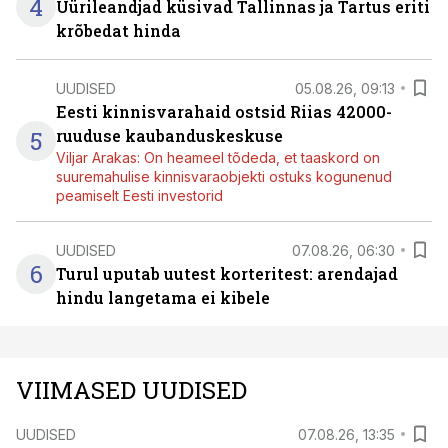
4
Üürileandjad küsivad Tallinnas ja Tartus eriti
krõbedat hinda
UUDISED
05.08.26, 09:13
Eesti kinnisvarahaid ostsid Riias 42000-
5
ruuduse kaubanduskeskuse
Viljar Arakas: On heameel tõdeda, et taaskord on
suuremahulise kinnisvaraobjekti ostuks kogunenud
peamiselt Eesti investorid
UUDISED
07.08.26, 06:30
6
Turul uputab uutest korteritest: arendajad
hindu langetama ei kibele
VIIMASED UUDISED
UUDISED
07.08.26, 13:35