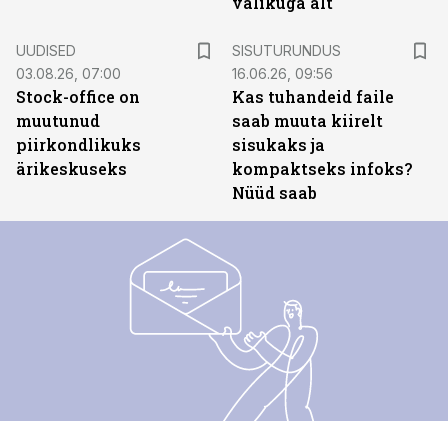
valikuga alt
ST
UUDISED
SISUTURUNDUS
03.08.26, 07:00
16.06.26, 09:56
Stock-office on
Kas tuhandeid faile
muutunud
saab muuta kiirelt
piirkondlikuks
sisukaks ja
ärikeskuseks
kompaktseks infoks?
Nüüd saab