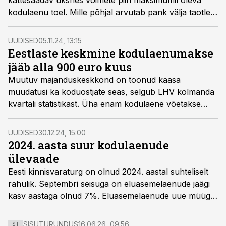
kättesaadav üksnes võimete piiri maksimumil oleva
kodulaenu toel. Mille põhjal arvutab pank välja taotleja
jaoks maksimaalse laenusumma ning kui kivisse
raiutud see ülempiir tegelikult on, selgitab Luminori
UUDISED
05.11.24, 13:15
laenude kompetentsikeskuse juht Helina Kikas.
Eestlaste keskmine kodulaenumakse
jääb alla 900 euro kuus
Muutuv majanduskeskkond on toonud kaasa
muudatusi ka koduostjate seas, selgub LHV kolmanda
kvartali statistikast. Üha enam kodulaene võetakse
koos kaastaotlejaga ning varasemast rohkem inimesi
kaalub laenu tingimuste parandamiseks
UUDISED
30.12.24, 15:00
pangavahetust.
2024. aasta suur kodulaenude
ülevaade
Eesti kinnisvaraturg on olnud 2024. aastal suhteliselt
rahulik. Septembri seisuga on eluasemelaenude jäägi
kasv aastaga olnud 7%. Eluasemelaenude uue müügi
kasv on aasta esimese üheksa kuuga olnud aga 12%,
kirjutab Swedbanki eluasemelaenude valdkonnajuht
SISUTURUNDUS
16.06.26, 09:56
ST