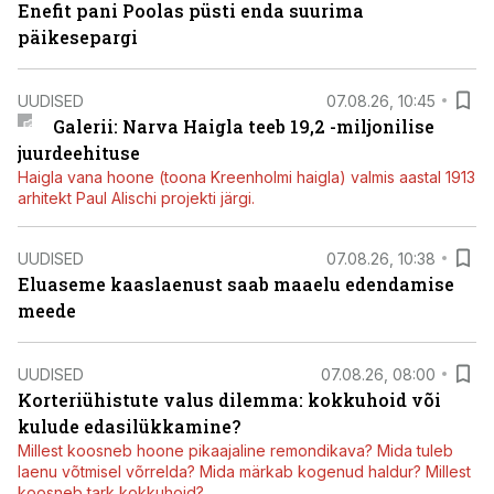
Enefit pani Poolas püsti enda suurima
päikesepargi
UUDISED
07.08.26, 10:45
Galerii: Narva Haigla teeb 19,2 -miljonilise
juurdeehituse
Haigla vana hoone (toona Kreenholmi haigla) valmis aastal 1913
arhitekt Paul Alischi projekti järgi.
UUDISED
07.08.26, 10:38
Eluaseme kaaslaenust saab maaelu edendamise
meede
UUDISED
07.08.26, 08:00
Korteriühistute valus dilemma: kokkuhoid või
kulude edasilükkamine?
Millest koosneb hoone pikaajaline remondikava? Mida tuleb
laenu võtmisel võrrelda? Mida märkab kogenud haldur? Millest
koosneb tark kokkuhoid?