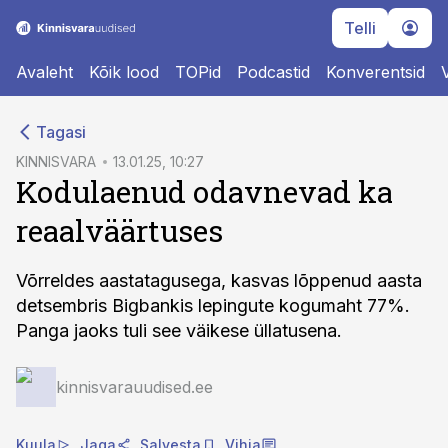
Telli
Avaleht
Kõik lood
TOPid
Podcastid
Konverentsid
cebook
Tagasi
Twitter)
KINNISVARA
13.01.25, 10:27
Kodulaenud odavnevad ka
kedIn
reaalväärtuses
ail
k
Võrreldes aastatagusega, kasvas lõppenud aasta
detsembris Bigbankis lepingute kogumaht 77%.
Panga jaoks tuli see väikese üllatusena.
kinnisvarauudised.ee
Kuula
Jaga
Salvesta
Vihja