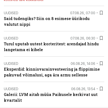
UUDISED
07.08.26, 07:00
Said tudengiks? Siin on 8 esimese üürikodu
valutut nippi
UUDISED
07.08.26, 06:30
Turul uputab uutest korteritest: arendajad hindu
langetama ei kibele
UUDISED
06.08.26, 14:06
Eksperdid: kinnisvarainvesteering ja flippimine
pakuvad võimalusi, aga ära armu sellesse
UUDISED
06.08.26, 13:54
Galerii: LVM aitab müüa Paikusele kerkivat uut
kvartalit