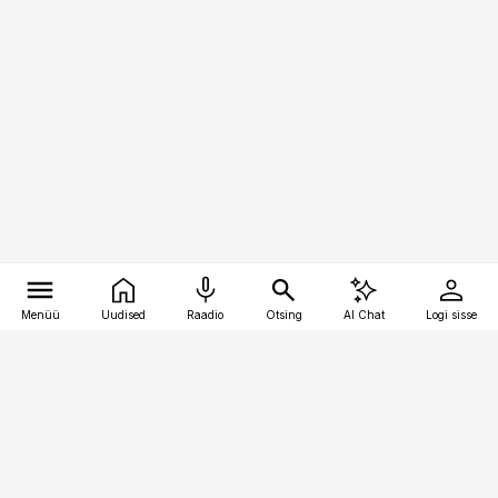
Menüü
Uudised
Raadio
Otsing
AI Chat
Logi sisse
Vana-Lõuna 39/1, 19094 Tallinn
(+372) 667 0111
kinnisvarauudised@kinnisvarauudised.ee