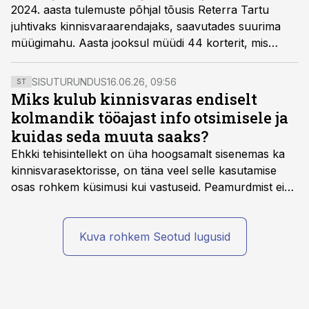
2024. aasta tulemuste põhjal tõusis Reterra Tartu
juhtivaks kinnisvaraarendajaks, saavutades suurima
müügimahu. Aasta jooksul müüdi 44 korterit, mis
moodustas 9% Tartu uute korterite müükidest.
SISUTURUNDUS
16.06.26, 09:56
ST
Miks kulub kinnisvaras endiselt
kolmandik tööajast info otsimisele ja
kuidas seda muuta saaks?
Ehkki tehisintellekt on üha hoogsamalt sisenemas ka
kinnisvarasektorisse, on täna veel selle kasutamise
osas rohkem küsimusi kui vastuseid. Peamurdmist ei
tekita niivõrd see, millist AI-lahendust kasutada, vaid
kas ettevõtte andmed on üldse sellisel kujul olemas, et
tehisintellekt neist midagi mõistlikku välja lugeda
Kuva rohkem Seotud lugusid
suudaks.