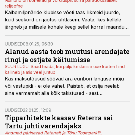
Numbrid on kõnekad ja võrdluspilt suisa paradoksaalselt
reljeefne
Käibemiljonäride klubisse võeti taas liikmeid juurde,
kuid seekord on jaotus ühtlasem. Vaata, kes kellele
järgneb ja millisele kohale keegi sellel korral maandus.
Vastu vaatab vastuolu.
UUDISED
08.01.25, 06:30
Alanud aasta toob muutusi arendajate
ringi ja ostjate käitumisse
SUUR LUGU. Saad teada, kui palju keskmise uue korteri hind
kallineb ja mis veel juhtub
Kas maksutõusud söövad ära euribori languse mõju
või vastupidi - ei ole vahet. Paistab, et ostja neelab
aina varmamalt alla kõik takistused - sest
eluasemeturu tõus paistab vältimatu. Arendajad
ütlevad, millal järelturu kerkivad hinnad lükkavad
UUDISED
22.01.25, 12:09
uusarenduste hinnad omakorda kerkima.
Tipparhitekte kaasav Reterra sai
Tartu juhtivarendajaks
Andmed pärinevad Reterralt ja Tõnu Toomparkilt.