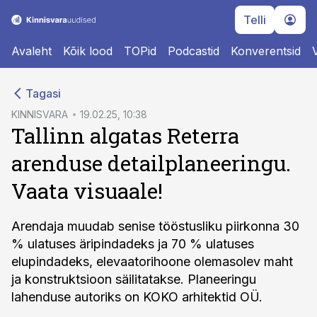
Telli
Avaleht
Kõik lood
TOPid
Podcastid
Konverentsid
cebook
Tagasi
Twitter)
KINNISVARA
19.02.25, 10:38
Tallinn algatas Reterra
kedIn
arenduse detailplaneeringu.
ail
Vaata visuaale!
k
Arendaja muudab senise tööstusliku piirkonna 30
% ulatuses äripindadeks ja 70 % ulatuses
elupindadeks, elevaatorihoone olemasolev maht
ja konstruktsioon säilitatakse. Planeeringu
lahenduse autoriks on KOKO arhitektid OÜ.