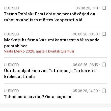
UUDISED
06.08.26, 11:11
Tarmo Pohlak: Eesti ehituse peatöövõtjad on
rahvusvahelises mõttes kooperatiivid
UUDISED
06.08.26, 10:50
Merko juht firma kasumikaotusest: väljavaade
paistab hea
Vaata Merko 2026. aasta II kvartali tulemusi
UUDISED
06.08.26, 06:15
Üürileandjad küsivad Tallinnas ja Tartus eriti
krõbedat hinda
UUDISED
05.08.26, 14:00
Tahad osta suvilat? Oota sügiseni