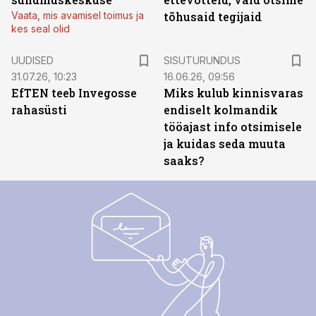
Vaata, mis avamisel toimus ja
tõhusaid tegijaid
kes seal olid
ST
UUDISED
SISUTURUNDUS
31.07.26, 10:23
16.06.26, 09:56
EfTEN teeb Invegosse
Miks kulub kinnisvaras
rahasüsti
endiselt kolmandik
tööajast info otsimisele
ja kuidas seda muuta
saaks?