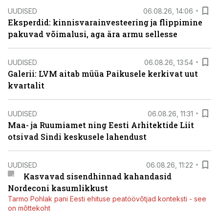
UUDISED
06.08.26, 14:06
Eksperdid: kinnisvarainvesteering ja flippimine
pakuvad võimalusi, aga ära armu sellesse
UUDISED
06.08.26, 13:54
Galerii: LVM aitab müüa Paikusele kerkivat uut
kvartalit
UUDISED
06.08.26, 11:31
Maa- ja Ruumiamet ning Eesti Arhitektide Liit
otsivad Sindi keskusele lahendust
UUDISED
06.08.26, 11:22
Kasvavad sisendhinnad kahandasid
Nordeconi kasumlikkust
Tarmo Pohlak pani Eesti ehituse peatöövõtjad konteksti - see
on mõttekoht