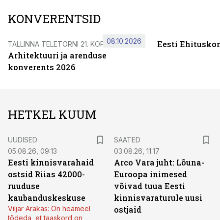
KONVERENTSID
08.10.2026
Eesti Ehitusko
TALLINNA TELETORNI 21. KORRUSEL
Arhitektuuri ja arenduse
konverents 2026
HETKEL KUUM
UUDISED
SAATED
05.08.26, 09:13
03.08.26, 11:17
Eesti kinnisvarahaid
Arco Vara juht: Lõuna-
ostsid Riias 42000-
Euroopa inimesed
ruuduse
võivad tuua Eesti
kaubanduskeskuse
kinnisvaraturule uusi
Viljar Arakas: On heameel
ostjaid
tõdeda, et taaskord on