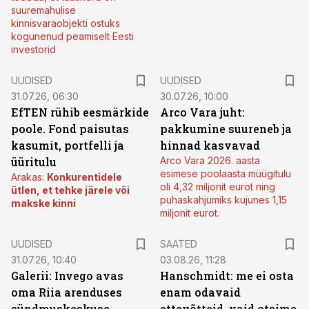
suuremahulise
kinnisvaraobjekti ostuks
kogunenud peamiselt Eesti
investorid
UUDISED
UUDISED
31.07.26, 06:30
30.07.26, 10:00
EfTEN rühib eesmärkide
Arco Vara juht:
poole. Fond paisutas
pakkumine suureneb ja
kasumit, portfelli ja
hinnad kasvavad
üüritulu
Arco Vara 2026. aasta
esimese poolaasta müügitulu
Arakas:
Konkurentidele
oli 4,32 miljonit eurot ning
ütlen, et tehke järele või
puhaskahjumiks kujunes 1,15
makske kinni
miljonit eurot.
UUDISED
SAATED
31.07.26, 10:40
03.08.26, 11:28
Galerii: Invego avas
Hanschmidt: me ei osta
oma Riia arenduses
enam odavaid
sündmuskeskuse
ettevõtteid, vaid otsime