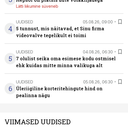
Lätti liikumine süveneb
UUDISED
05.08.26, 09:00
4
5 tunnust, mis näitavad, et Sinu firma
videovalve tegelikult ei toimi
UUDISED
04.08.26, 06:30
5
7 olulist seika oma esimese kodu ostmisel
ehk kuidas mitte minna valikuga alt
UUDISED
05.08.26, 06:30
6
Üleriigiline korteritehingute hind on
pealinna nägu
VIIMASED UUDISED