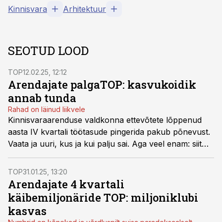
Kinnisvara
Arhitektuur
SEOTUD LOOD
TOP
12.02.25, 12:12
Arendajate palgaTOP: kasvukoidik
annab tunda
Rahad on läinud liikvele
Kinnisvaraarenduse valdkonna ettevõtete lõppenud
aasta IV kvartali töötasude pingerida pakub põnevust.
Vaata ja uuri, kus ja kui palju sai. Aga veel enam: siit
kumavad läbi tulevased muutused.
TOP
31.01.25, 13:20
Arendajate 4 kvartali
käibemiljonäride TOP: miljoniklubi
kasvas