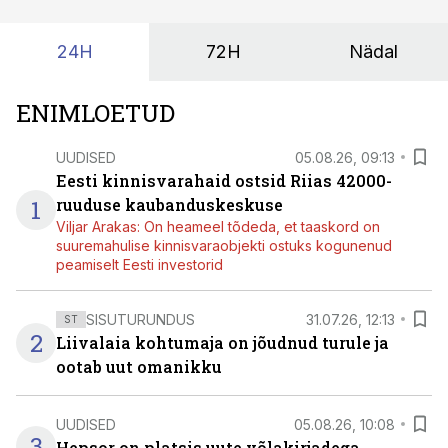
24H
72H
Nädal
ENIMLOETUD
UUDISED
05.08.26, 09:13
Eesti kinnisvarahaid ostsid Riias 42000-
1
ruuduse kaubanduskeskuse
Viljar Arakas: On heameel tõdeda, et taaskord on
suuremahulise kinnisvaraobjekti ostuks kogunenud
peamiselt Eesti investorid
SISUTURUNDUS
31.07.26, 12:13
ST
2
Liivalaia kohtumaja on jõudnud turule ja
ootab uut omanikku
UUDISED
05.08.26, 10:08
3
Hepsor on platsis uute võlakirjadega