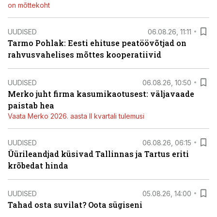
on mõttekoht
UUDISED
06.08.26, 11:11
Tarmo Pohlak: Eesti ehituse peatöövõtjad on
rahvusvahelises mõttes kooperatiivid
UUDISED
06.08.26, 10:50
Merko juht firma kasumikaotusest: väljavaade
paistab hea
Vaata Merko 2026. aasta II kvartali tulemusi
UUDISED
06.08.26, 06:15
Üürileandjad küsivad Tallinnas ja Tartus eriti
krõbedat hinda
UUDISED
05.08.26, 14:00
Tahad osta suvilat? Oota sügiseni