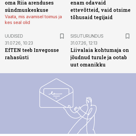
oma Riia arenduses
enam odavaid
sündmuskeskuse
ettevõtteid, vaid otsime
Vaata, mis avamisel toimus ja
tõhusaid tegijaid
kes seal olid
ST
UUDISED
SISUTURUNDUS
31.07.26, 10:23
31.07.26, 12:13
EfTEN teeb Invegosse
Liivalaia kohtumaja on
rahasüsti
jõudnud turule ja ootab
uut omanikku