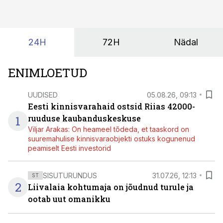
24H
72H
Nädal
ENIMLOETUD
UUDISED
05.08.26, 09:13
Eesti kinnisvarahaid ostsid Riias 42000-
1
ruuduse kaubanduskeskuse
Viljar Arakas: On heameel tõdeda, et taaskord on
suuremahulise kinnisvaraobjekti ostuks kogunenud
peamiselt Eesti investorid
SISUTURUNDUS
31.07.26, 12:13
ST
2
Liivalaia kohtumaja on jõudnud turule ja
ootab uut omanikku