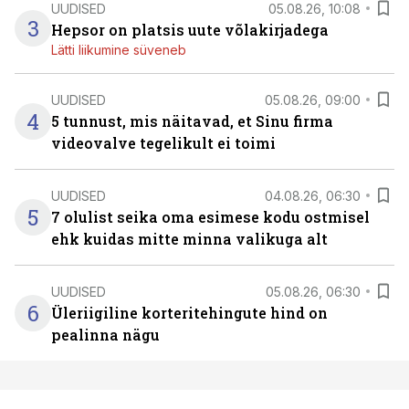
UUDISED
05.08.26, 10:08
3
Hepsor on platsis uute võlakirjadega
Lätti liikumine süveneb
UUDISED
05.08.26, 09:00
4
5 tunnust, mis näitavad, et Sinu firma
videovalve tegelikult ei toimi
UUDISED
04.08.26, 06:30
5
7 olulist seika oma esimese kodu ostmisel
ehk kuidas mitte minna valikuga alt
UUDISED
05.08.26, 06:30
6
Üleriigiline korteritehingute hind on
pealinna nägu