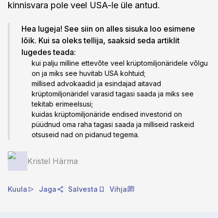
kinnisvara pole veel USA-le üle antud.
Hea lugeja! See siin on alles sisuka loo esimene
lõik. Kui sa oleks tellija, saaksid seda artiklit
lugedes teada:
kui palju milline ettevõte veel krüptomiljonäridele võlgu
on ja miks see huvitab USA kohtuid;
millised advokaadid ja esindajad aitavad
krüptomiljonäridel varasid tagasi saada ja miks see
tekitab erimeelsusi;
kuidas krüptomiljonäride endised investorid on
püüdnud oma raha tagasi saada ja milliseid raskeid
otsuseid nad on pidanud tegema.
Kristel Härma
Kuula
Jaga
Salvesta
Vihja