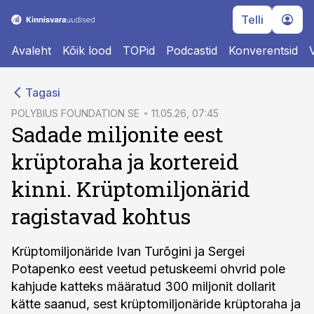
Telli
Avaleht
Kõik lood
TOPid
Podcastid
Konverentsid
cebook
Tagasi
Twitter)
POLYBIUS FOUNDATION SE
11.05.26, 07:45
Sadade miljonite eest
kedIn
krüptoraha ja kortereid
ail
kinni. Krüptomiljonärid
k
ragistavad kohtus
Krüptomiljonäride Ivan Turõgini ja Sergei
Potapenko eest veetud petuskeemi ohvrid pole
kahjude katteks määratud 300 miljonit dollarit
kätte saanud, sest krüptomiljonäride krüptoraha ja