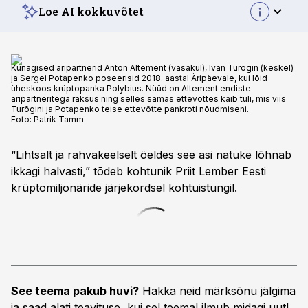
Loe AI kokkuvõtet
Kunagised äripartnerid Anton Altement (vasakul), Ivan Turõgin (keskel)
ja Sergei Potapenko poseerisid 2018. aastal Äripäevale, kui lõid
üheskoos krüptopanka Polybius. Nüüd on Altement endiste
äripartneritega raksus ning selles samas ettevõttes käib tüli, mis viis
Turõgini ja Potapenko teise ettevõtte pankroti nõudmiseni.
Foto:
Patrik Tamm
“Lihtsalt ja rahvakeelselt öeldes see asi natuke lõhnab
ikkagi halvasti,” tõdeb kohtunik Priit Lember Eesti
krüptomiljonäride järjekordsel kohtuistungil.
See teema pakub huvi?
Hakka neid märksõnu jälgima
ja saad alati teavituse, kui sel teemal ilmub midagi uut!