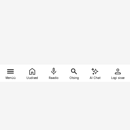
Menüü
Uudised
Raadio
Otsing
AI Chat
Logi sisse
Vana-Lõuna 39/1, 19094 Tallinn
(+372) 667 0111
kinnisvarauudised@kinnisvarauudised.ee