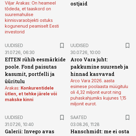
Viljar Arakas: On heameel
ostjaid
tõdeda, et taaskord on
suuremahulise
kinnisvaraobjekti ostuks
kogunenud peamiselt Eesti
investorid
UUDISED
UUDISED
31.07.26, 06:30
30.07.26, 10:00
EfTEN rühib eesmärkide
Arco Vara juht:
poole. Fond paisutas
pakkumine suureneb ja
kasumit, portfelli ja
hinnad kasvavad
üüritulu
Arco Vara 2026. aasta
esimese poolaasta müügitulu
Arakas:
Konkurentidele
oli 4,32 miljonit eurot ning
ütlen, et tehke järele või
puhaskahjumiks kujunes 1,15
makske kinni
miljonit eurot.
UUDISED
SAATED
31.07.26, 10:40
03.08.26, 11:28
Galerii: Invego avas
Hanschmidt: me ei osta