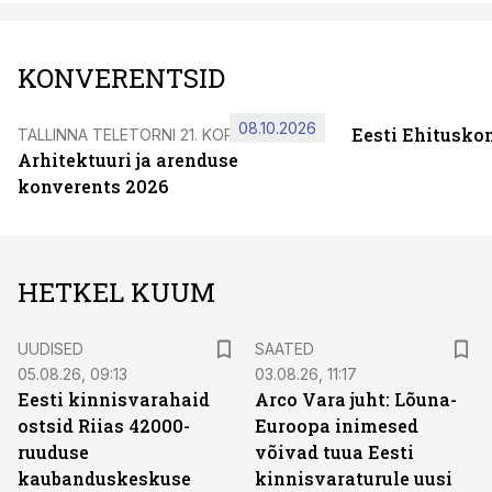
KONVERENTSID
08.10.2026
Eesti Ehitusko
TALLINNA TELETORNI 21. KORRUSEL
Arhitektuuri ja arenduse
konverents 2026
HETKEL KUUM
UUDISED
SAATED
05.08.26, 09:13
03.08.26, 11:17
Eesti kinnisvarahaid
Arco Vara juht: Lõuna-
ostsid Riias 42000-
Euroopa inimesed
ruuduse
võivad tuua Eesti
kaubanduskeskuse
kinnisvaraturule uusi