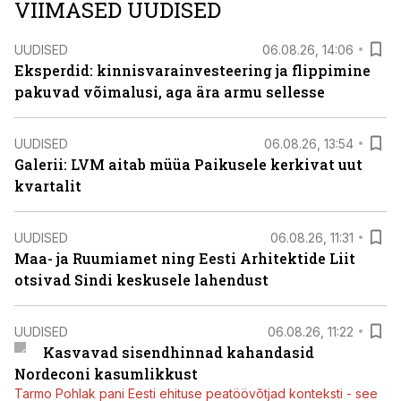
VIIMASED UUDISED
UUDISED
06.08.26, 14:06
Eksperdid: kinnisvarainvesteering ja flippimine
pakuvad võimalusi, aga ära armu sellesse
UUDISED
06.08.26, 13:54
Galerii: LVM aitab müüa Paikusele kerkivat uut
kvartalit
UUDISED
06.08.26, 11:31
Maa- ja Ruumiamet ning Eesti Arhitektide Liit
otsivad Sindi keskusele lahendust
UUDISED
06.08.26, 11:22
Kasvavad sisendhinnad kahandasid
Nordeconi kasumlikkust
Tarmo Pohlak pani Eesti ehituse peatöövõtjad konteksti - see