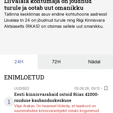
Liivalaia kohtumaja on jõudnud
turule ja ootab uut omanikku
Tallinna kesklinnas asuv endine kohtuhoone aadressil
Liivalaia tn 24 on jõudnud turule ning Riigi Kinnisvara
Aktsiaselts (RKAS) on otsimas sellele uut omanikku.
24H
72H
Nädal
ENIMLOETUD
UUDISED
05.08.26, 09:13
Eesti kinnisvarahaid ostsid Riias 42000-
1
ruuduse kaubanduskeskuse
Viljar Arakas: On heameel tõdeda, et taaskord on
suuremahulise kinnisvaraobjekti ostuks kogunenud