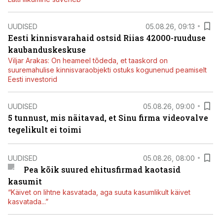
UUDISED
05.08.26, 09:13
Eesti kinnisvarahaid ostsid Riias 42000-ruuduse
kaubanduskeskuse
Viljar Arakas: On heameel tõdeda, et taaskord on
suuremahulise kinnisvaraobjekti ostuks kogunenud peamiselt
Eesti investorid
UUDISED
05.08.26, 09:00
5 tunnust, mis näitavad, et Sinu firma videovalve
tegelikult ei toimi
UUDISED
05.08.26, 08:00
Pea kõik suured ehitusfirmad kaotasid
kasumit
“Käivet on lihtne kasvatada, aga suuta kasumlikult käivet
kasvatada...”