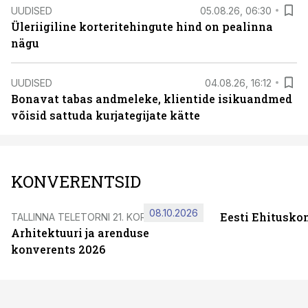
UUDISED
05.08.26, 06:30
Üleriigiline korteritehingute hind on pealinna
nägu
UUDISED
04.08.26, 16:12
Bonavat tabas andmeleke, klientide isikuandmed
võisid sattuda kurjategijate kätte
KONVERENTSID
08.10.2026
Eesti Ehitusko
TALLINNA TELETORNI 21. KORRUSEL
Arhitektuuri ja arenduse
konverents 2026