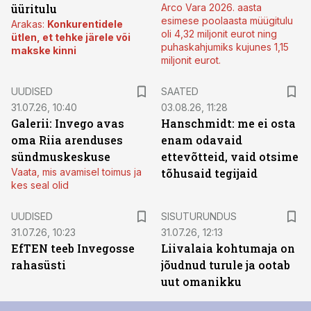
üüritulu
Arco Vara 2026. aasta
esimese poolaasta müügitulu
Arakas:
Konkurentidele
oli 4,32 miljonit eurot ning
ütlen, et tehke järele või
puhaskahjumiks kujunes 1,15
makske kinni
miljonit eurot.
UUDISED
SAATED
31.07.26, 10:40
03.08.26, 11:28
Galerii: Invego avas
Hanschmidt: me ei osta
oma Riia arenduses
enam odavaid
sündmuskeskuse
ettevõtteid, vaid otsime
Vaata, mis avamisel toimus ja
tõhusaid tegijaid
kes seal olid
ST
UUDISED
SISUTURUNDUS
31.07.26, 10:23
31.07.26, 12:13
EfTEN teeb Invegosse
Liivalaia kohtumaja on
rahasüsti
jõudnud turule ja ootab
uut omanikku