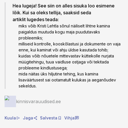
Hea lugeja! See siin on alles sisuka loo esimene
lõik. Kui sa oleks tellija, saaksid seda
artiklit lugedes teada:
miks võib Kristi Lehtla sõnul näiliselt lihtne kamina
paigaldus muutuda kogu maja puudutavaks
probleemiks;
milliseid kontrolle, kooskõlastusi ja dokumente on vaja
enne, kui kaminat või ahju üldse kasutada tohib;
kuidas võib nõuetele mittevastav küttekolle nurjata
müügitehingu, tuua vaidluse ostjaga või tekitada
probleeme kindlustusega;
mida näitas üks hiljutine tehing, kus kamina
lisaväärtusest sai ootamatult kulukas ja aeganõudev
sekeldus.
kinnisvarauudised.ee
Kuula
Jaga
Salvesta
Vihja