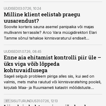
pank annab laenu tavaliselt vaid korteri ostmiseks ehk
remondiraha peab endal varuks olema, osutab
UUDISED
03.07.26, 10:24
kinnisvarabüroo Uus Maa juht Argo Pillesson.
Milline klient eelistab praegu
uusarendust?
Soovite korteris sauna asemel panipaika või majas
mullivanni terrassile? Arco Vara müügidirektori Elari
Tamme sõnul tehakse kinnisvaraturul endiselt
tehinguid paberil, eriti kui ulatuvad soovid aga
tavapärasest kaugemale.
UUDISED
01.07.26, 08:45
Enne aia ehitamist kontrolli piir üle –
üks viga võib lõppeda
kohtuvaidlusega
Sageli selgub probleem piiriga alles siis, kui aed on
valmis, mets maha raiutud või kinnisvaratehing pooleli,
kirjutab Maa- ja Ruumiameti katastri mõõdistuste
osakonna juhataja Tõnu Kägo ning näitab, kuidas
käituda ning vältida suuri probleeme.
SISUTURUNDUS
31.07.26, 12:13
ST