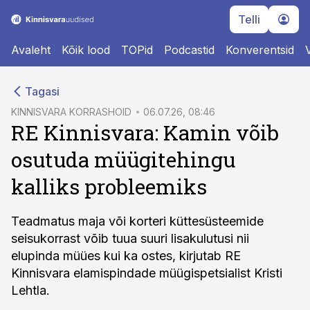
Telli
Avaleht
Kõik lood
TOPid
Podcastid
Konverentsid
cebook
Tagasi
Twitter)
KINNISVARA KORRASHOID
06.07.26, 08:46
RE Kinnisvara: Kamin võib
kedIn
osutuda müügitehingu
ail
kalliks probleemiks
k
Teadmatus maja või korteri küttesüsteemide
seisukorrast võib tuua suuri lisakulutusi nii
elupinda müües kui ka ostes, kirjutab RE
Kinnisvara elamispindade müügispetsialist Kristi
Lehtla.