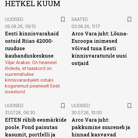
HETKEL KUUM
UUDISED
SAATED
05.08.26, 09:13
03.08.26, 11:17
Eesti kinnisvarahaid
Arco Vara juht: Lõuna-
ostsid Riias 42000-
Euroopa inimesed
ruuduse
võivad tuua Eesti
kaubanduskeskuse
kinnisvaraturule uusi
Viljar Arakas: On heameel
ostjaid
tõdeda, et taaskord on
suuremahulise
kinnisvaraobjekti ostuks
kogunenud peamiselt Eesti
investorid
UUDISED
UUDISED
31.07.26, 06:30
30.07.26, 10:00
EfTEN rühib eesmärkide
Arco Vara juht:
poole. Fond paisutas
pakkumine suureneb ja
kasumit, portfelli ja
hinnad kasvavad