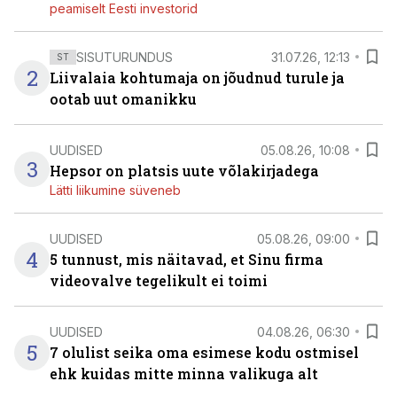
peamiselt Eesti investorid
SISUTURUNDUS
31.07.26, 12:13
ST
2
Liivalaia kohtumaja on jõudnud turule ja
ootab uut omanikku
UUDISED
05.08.26, 10:08
3
Hepsor on platsis uute võlakirjadega
Lätti liikumine süveneb
UUDISED
05.08.26, 09:00
4
5 tunnust, mis näitavad, et Sinu firma
videovalve tegelikult ei toimi
UUDISED
04.08.26, 06:30
5
7 olulist seika oma esimese kodu ostmisel
ehk kuidas mitte minna valikuga alt