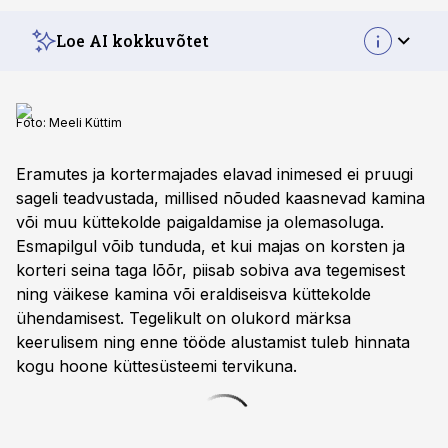
Loe AI kokkuvõtet
Foto:
Meeli Küttim
Eramutes ja kortermajades elavad inimesed ei pruugi
sageli teadvustada, millised nõuded kaasnevad kamina
või muu küttekolde paigaldamise ja olemasoluga.
Esmapilgul võib tunduda, et kui majas on korsten ja
korteri seina taga lõõr, piisab sobiva ava tegemisest
ning väikese kamina või eraldiseisva küttekolde
ühendamisest. Tegelikult on olukord märksa
keerulisem ning enne tööde alustamist tuleb hinnata
kogu hoone küttesüsteemi tervikuna.