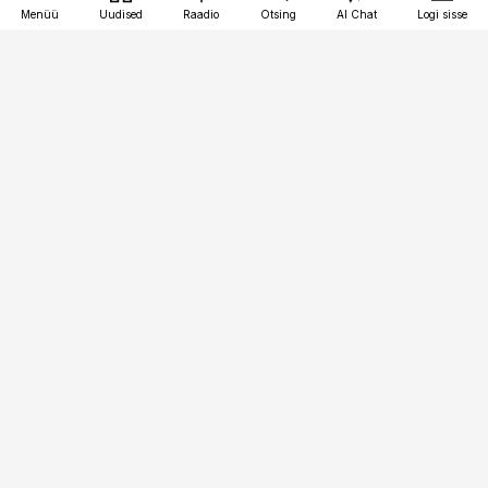
Menüü
Uudised
Raadio
Otsing
AI Chat
Logi sisse
Vana-Lõuna 39/1, 19094 Tallinn
(+372) 667 0111
kinnisvarauudised@kinnisvarauudised.ee
Telli
Reklaam
Firmast
Sisu kasutamisõigused
Ajakirjaniku
eetikakoodeks
Üldtingimused
Privaatsustingimused
Küpsiste poliitika
KKK
Eesti Meediaettevõtete
Eelistuste haldamine
Liit