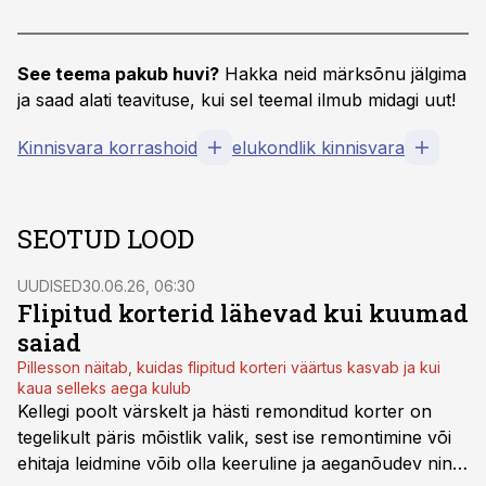
See teema pakub huvi?
Hakka neid märksõnu jälgima
ja saad alati teavituse, kui sel teemal ilmub midagi uut!
Kinnisvara korrashoid
elukondlik kinnisvara
SEOTUD LOOD
UUDISED
30.06.26, 06:30
Flipitud korterid lähevad kui kuumad
saiad
Pillesson näitab, kuidas flipitud korteri väärtus kasvab ja kui
kaua selleks aega kulub
Kellegi poolt värskelt ja hästi remonditud korter on
tegelikult päris mõistlik valik, sest ise remontimine või
ehitaja leidmine võib olla keeruline ja aeganõudev ning