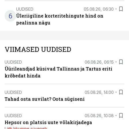
UUDISED
05.08.26, 06:30
6
Üleriigiline korteritehingute hind on
pealinna nägu
VIIMASED UUDISED
UUDISED
06.08.26, 06:15
Üürileandjad küsivad Tallinnas ja Tartus eriti
krõbedat hinda
UUDISED
05.08.26, 14:00
Tahad osta suvilat? Oota sügiseni
UUDISED
05.08.26, 10:08
Hepsor on platsis uute võlakirjadega
Lätti liikumine süveneb