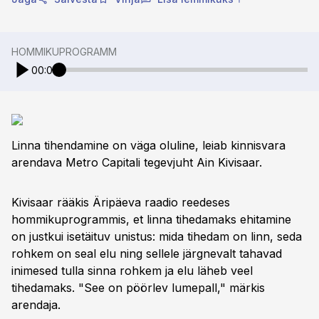
HOMMIKUPROGRAMM
00:00
Linna tihendamine on väga oluline, leiab kinnisvara
arendava Metro Capitali tegevjuht Ain Kivisaar.
Kivisaar rääkis Äripäeva raadio reedeses
hommikuprogrammis, et linna tihedamaks ehitamine
on justkui isetäituv unistus: mida tihedam on linn, seda
rohkem on seal elu ning sellele järgnevalt tahavad
inimesed tulla sinna rohkem ja elu läheb veel
tihedamaks. "See on pöörlev lumepall," märkis
arendaja.