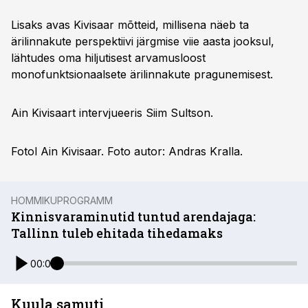
Lisaks avas Kivisaar mõtteid, millisena näeb ta
ärilinnakute perspektiivi järgmise viie aasta jooksul,
lähtudes oma hiljutisest arvamusloost
monofunktsionaalsete ärilinnakute pragunemisest.
Ain Kivisaart intervjueeris Siim Sultson.
Fotol Ain Kivisaar. Foto autor: Andras Kralla.
HOMMIKUPROGRAMM
Kinnisvaraminutid tuntud arendajaga:
Tallinn tuleb ehitada tihedamaks
00:00
Kuula samuti