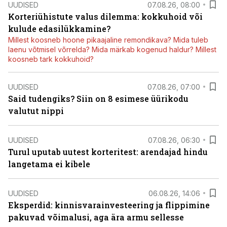
UUDISED
07.08.26, 08:00
Korteriühistute valus dilemma: kokkuhoid või
kulude edasilükkamine?
Millest koosneb hoone pikaajaline remondikava? Mida tuleb
laenu võtmisel võrrelda? Mida märkab kogenud haldur? Millest
koosneb tark kokkuhoid?
UUDISED
07.08.26, 07:00
Said tudengiks? Siin on 8 esimese üürikodu
valutut nippi
UUDISED
07.08.26, 06:30
Turul uputab uutest korteritest: arendajad hindu
langetama ei kibele
UUDISED
06.08.26, 14:06
Eksperdid: kinnisvarainvesteering ja flippimine
pakuvad võimalusi, aga ära armu sellesse