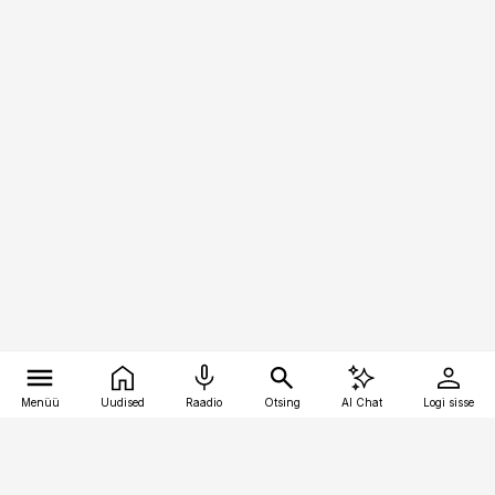
Menüü
Uudised
Raadio
Otsing
AI Chat
Logi sisse