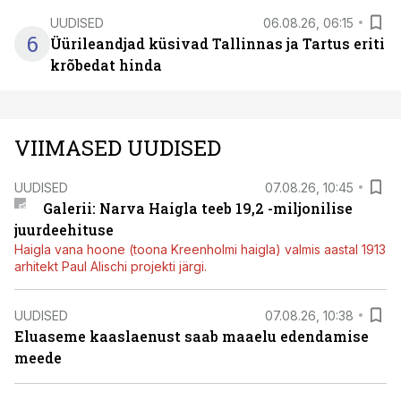
UUDISED
06.08.26, 06:15
6
Üürileandjad küsivad Tallinnas ja Tartus eriti
krõbedat hinda
VIIMASED UUDISED
UUDISED
07.08.26, 10:45
Galerii: Narva Haigla teeb 19,2 -miljonilise
juurdeehituse
Haigla vana hoone (toona Kreenholmi haigla) valmis aastal 1913
arhitekt Paul Alischi projekti järgi.
UUDISED
07.08.26, 10:38
Eluaseme kaaslaenust saab maaelu edendamise
meede