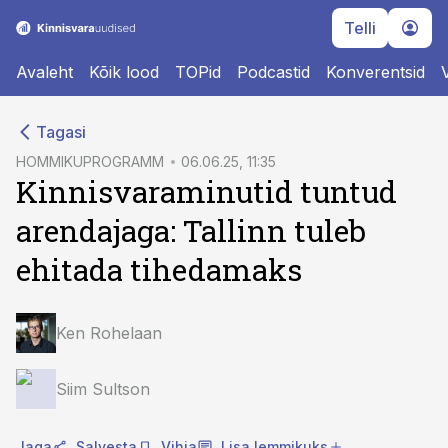
Telli
Avaleht
Kõik lood
TOPid
Podcastid
Konverentsid
cebook
cebook
Tagasi
Twitter)
Twitter)
HOMMIKUPROGRAMM
06.06.25, 11:35
Kinnisvaraminutid tuntud
kedIn
kedIn
arendajaga: Tallinn tuleb
ail
ail
ehitada tihedamaks
k
k
Ken Rohelaan
Siim Sultson
Jaga
Salvesta
Vihja
Lisa lemmikuks