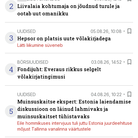
2
Liivalaia kohtumaja on jõudnud turule ja
ootab uut omanikku
UUDISED
05.08.26, 10:08
3
Hepsor on platsis uute võlakirjadega
Lätti liikumine süveneb
BÖRSIUUDISED
03.08.26, 14:52
4
Fondijuht: Everaus rikkus selgelt
võlakirjatingimusi
UUDISED
04.08.26, 10:22
Muinsuskaitse ekspert: Estonia laiendamise
diskussioon on läinud lahmivaks ja
5
muinsuskaitset tühistavaks
Eile hommikuses intervjuus tuli juttu Estonia juurdeehituse
mõjust Tallinna vanalinna väärtustele