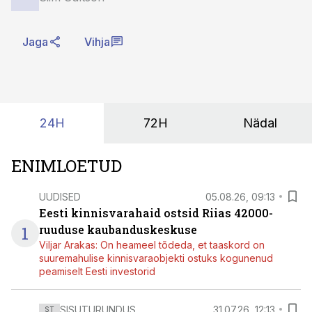
Jaga
Vihja
24H
72H
Nädal
ENIMLOETUD
UUDISED
05.08.26, 09:13
Eesti kinnisvarahaid ostsid Riias 42000-
1
ruuduse kaubanduskeskuse
Viljar Arakas: On heameel tõdeda, et taaskord on
suuremahulise kinnisvaraobjekti ostuks kogunenud
peamiselt Eesti investorid
SISUTURUNDUS
31.07.26, 12:13
ST