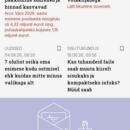
hinnad kasvavad
Lätti liikumine süveneb
Arco Vara 2026. aasta
esimese poolaasta müügitulu
oli 4,32 miljonit eurot ning
puhaskahjumiks kujunes 1,15
miljonit eurot.
ST
UUDISED
SISUTURUNDUS
04.08.26, 06:30
16.06.26, 09:56
7 olulist seika oma
Kas tuhandeid faile
esimese kodu ostmisel
saab muuta kiirelt
ehk kuidas mitte minna
sisukaks ja
valikuga alt
kompaktseks infoks?
Nüüd saab