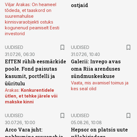
Viljar Arakas: On heameel
ostjaid
tõdeda, et taaskord on
suuremahulise
kinnisvaraobjekti ostuks
kogunenud peamiselt Eesti
investorid
UUDISED
UUDISED
31.07.26, 06:30
31.07.26, 10:40
EfTEN rühib eesmärkide
Galerii: Invego avas
poole. Fond paisutas
oma Riia arenduses
kasumit, portfelli ja
sündmuskeskuse
üüritulu
Vaata, mis avamisel toimus ja
kes seal olid
Arakas:
Konkurentidele
ütlen, et tehke järele või
makske kinni
UUDISED
UUDISED
30.07.26, 10:00
05.08.26, 10:08
Arco Vara juht:
Hepsor on platsis uute
pakkumine suureneb ja
võlakirjadega