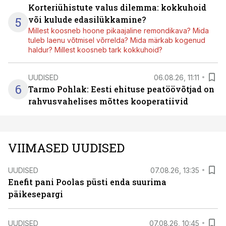
Korteriühistute valus dilemma: kokkuhoid
5
või kulude edasilükkamine?
Millest koosneb hoone pikaajaline remondikava? Mida
tuleb laenu võtmisel võrrelda? Mida märkab kogenud
haldur? Millest koosneb tark kokkuhoid?
UUDISED
06.08.26, 11:11
6
Tarmo Pohlak: Eesti ehituse peatöövõtjad on
rahvusvahelises mõttes kooperatiivid
VIIMASED UUDISED
UUDISED
07.08.26, 13:35
Enefit pani Poolas püsti enda suurima
päikesepargi
UUDISED
07.08.26, 10:45