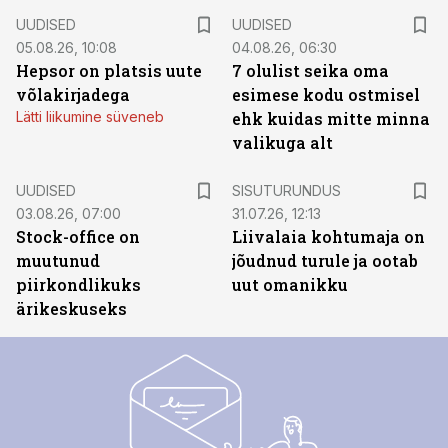
UUDISED
UUDISED
05.08.26, 10:08
04.08.26, 06:30
Hepsor on platsis uute
7 olulist seika oma
võlakirjadega
esimese kodu ostmisel
Lätti liikumine süveneb
ehk kuidas mitte minna
valikuga alt
ST
UUDISED
SISUTURUNDUS
03.08.26, 07:00
31.07.26, 12:13
Stock-office on
Liivalaia kohtumaja on
muutunud
jõudnud turule ja ootab
piirkondlikuks
uut omanikku
ärikeskuseks