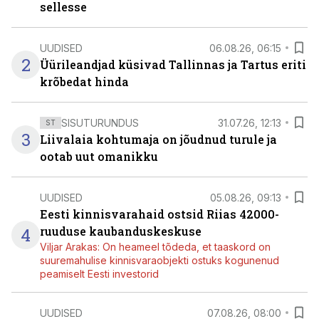
sellesse
UUDISED
06.08.26, 06:15
2
Üürileandjad küsivad Tallinnas ja Tartus eriti
krõbedat hinda
SISUTURUNDUS
31.07.26, 12:13
ST
3
Liivalaia kohtumaja on jõudnud turule ja
ootab uut omanikku
UUDISED
05.08.26, 09:13
Eesti kinnisvarahaid ostsid Riias 42000-
4
ruuduse kaubanduskeskuse
Viljar Arakas: On heameel tõdeda, et taaskord on
suuremahulise kinnisvaraobjekti ostuks kogunenud
peamiselt Eesti investorid
UUDISED
07.08.26, 08:00