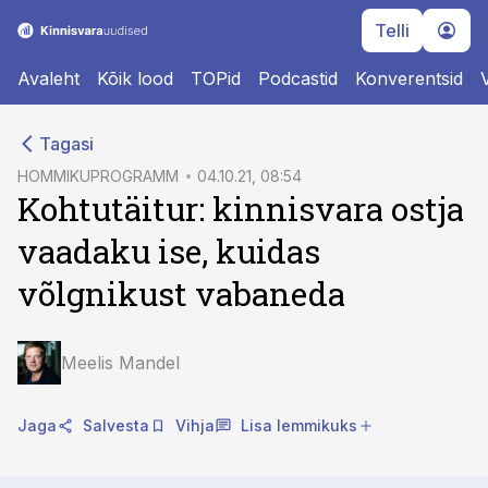
Telli
Avaleht
Kõik lood
TOPid
Podcastid
Konverentsid
cebook
cebook
Tagasi
Twitter)
Twitter)
HOMMIKUPROGRAMM
04.10.21, 08:54
Kohtutäitur: kinnisvara ostja
kedIn
kedIn
vaadaku ise, kuidas
ail
ail
võlgnikust vabaneda
k
k
Meelis Mandel
Jaga
Salvesta
Vihja
Lisa lemmikuks