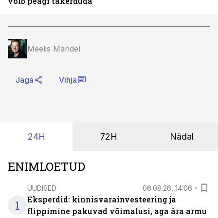
võib peagi takerduda
Meelis Mandel
Jaga
Vihja
24H
72H
Nädal
ENIMLOETUD
UUDISED
06.08.26, 14:06
Eksperdid: kinnisvarainvesteering ja
1
flippimine pakuvad võimalusi, aga ära armu