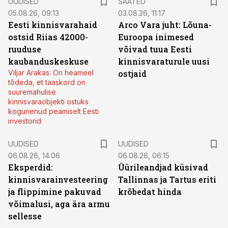
UUDISED
SAATED
05.08.26, 09:13
03.08.26, 11:17
Eesti kinnisvarahaid
Arco Vara juht: Lõuna-
ostsid Riias 42000-
Euroopa inimesed
ruuduse
võivad tuua Eesti
kaubanduskeskuse
kinnisvaraturule uusi
Viljar Arakas: On heameel
ostjaid
tõdeda, et taaskord on
suuremahulise
kinnisvaraobjekti ostuks
kogunenud peamiselt Eesti
investorid
UUDISED
UUDISED
06.08.26, 14:06
06.08.26, 06:15
Eksperdid:
Üürileandjad küsivad
kinnisvarainvesteering
Tallinnas ja Tartus eriti
ja flippimine pakuvad
krõbedat hinda
võimalusi, aga ära armu
sellesse