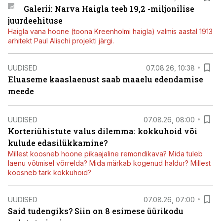
Galerii: Narva Haigla teeb 19,2 -miljonilise
juurdeehituse
Haigla vana hoone (toona Kreenholmi haigla) valmis aastal 1913
arhitekt Paul Alischi projekti järgi.
UUDISED
07.08.26, 10:38
Eluaseme kaaslaenust saab maaelu edendamise
meede
UUDISED
07.08.26, 08:00
Korteriühistute valus dilemma: kokkuhoid või
kulude edasilükkamine?
Millest koosneb hoone pikaajaline remondikava? Mida tuleb
laenu võtmisel võrrelda? Mida märkab kogenud haldur? Millest
koosneb tark kokkuhoid?
UUDISED
07.08.26, 07:00
Said tudengiks? Siin on 8 esimese üürikodu