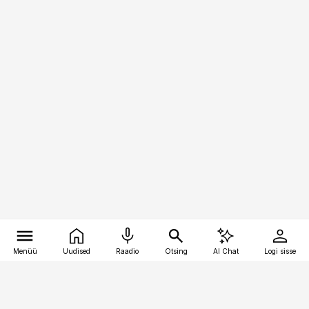
Menüü
Uudised
Raadio
Otsing
AI Chat
Logi sisse