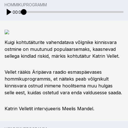
HOMMIKUPROGRAMM
00:00
Kuigi kohtutäiturite vahendatava võlgnike kinnisvara
ostmine on muutunud populaarsemaks, kaasnevad
sellega kindlad riskid, märkis kohtutäitur Katrin Vellet.
Vellet rääkis Äripäeva raadio esmaspäevases
hommikuprogrammis, et näiteks peab võlgnikult
kinnisvara ostnud inimene hoolitsema muu hulgas
selle eest, kuidas ostetud vara enda valdusesse saada.
Katrin Velletit intervjueeris Meelis Mandel.