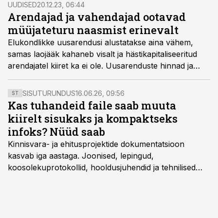
Kinnisvaravahendajad prognoosivad edasist.
UUDISED
20.12.23, 06:44
Arendajad ja vahendajad ootavad
müüjateturu naasmist erinevalt
Elukondlikke uusarendusi alustatakse aina vähem,
samas laojääk kahaneb visalt ja hästikapitaliseeritud
arendajatel kiiret ka ei ole. Uusarenduste hinnad ja
järelturu hinnad kärisevad teineteisest lahku järjest
rohkem. Aga ostjateturg saab ükskord otsa.
SISUTURUNDUS
16.06.26, 09:56
ST
Kas tuhandeid faile saab muuta
kiirelt sisukaks ja kompaktseks
infoks? Nüüd saab
Kinnisvara- ja ehitusprojektide dokumentatsioon
kasvab iga aastaga. Joonised, lepingud,
koosolekuprotokollid, hooldusjuhendid ja tehnilised
kirjeldused kogunevad erinevatesse süsteemidesse
ning lõpuks on tükk tegu, et üldse aru saada, kus
midagi asub. Ent see kõik saab tehisintellekti abiga olla
kordades lihtsam.