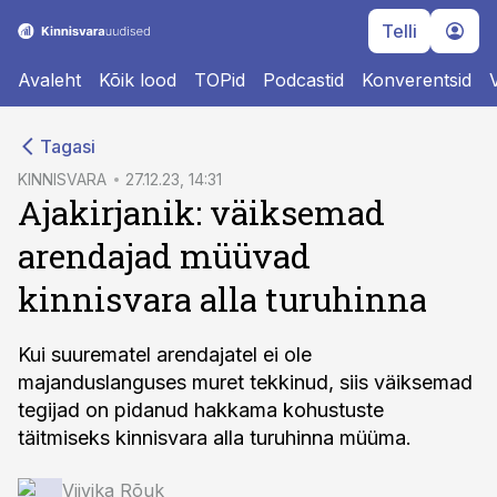
Telli
Avaleht
Kõik lood
TOPid
Podcastid
Konverentsid
cebook
Tagasi
Twitter)
KINNISVARA
27.12.23, 14:31
Ajakirjanik: väiksemad
kedIn
arendajad müüvad
ail
kinnisvara alla turuhinna
k
Kui suurematel arendajatel ei ole
majanduslanguses muret tekkinud, siis väiksemad
tegijad on pidanud hakkama kohustuste
täitmiseks kinnisvara alla turuhinna müüma.
Viivika Rõuk