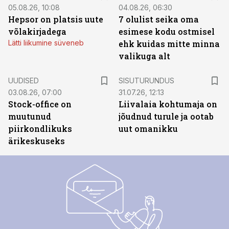
05.08.26, 10:08
04.08.26, 06:30
Hepsor on platsis uute
7 olulist seika oma
võlakirjadega
esimese kodu ostmisel
Lätti liikumine süveneb
ehk kuidas mitte minna
valikuga alt
ST
UUDISED
SISUTURUNDUS
03.08.26, 07:00
31.07.26, 12:13
Stock-office on
Liivalaia kohtumaja on
muutunud
jõudnud turule ja ootab
piirkondlikuks
uut omanikku
ärikeskuseks