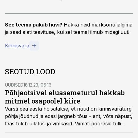
See teema pakub huvi?
Hakka neid märksõnu jälgima
ja saad alati teavituse, kui sel teemal ilmub midagi uut!
Kinnisvara
SEOTUD LOOD
UUDISED
18.12.23, 06:16
Põhjaotsival eluasemeturul hakkab
mitmel osapoolel kiire
Varsti pea aasta hõisatakse, et nüüd on kinnisvaraturg
põhja jõudnud ja edasi järgneb tõus - ent, võta näpust,
taas tuleb üllatusi ja vimkasid. Viimati pöörasid tülli
ehitajad ja arendajad - ühed on närvis, teised stressis.