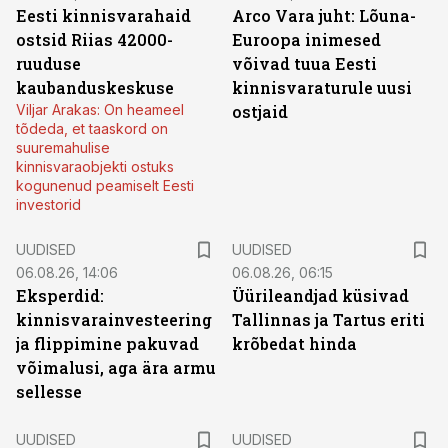
Eesti kinnisvarahaid
Arco Vara juht: Lõuna-
ostsid Riias 42000-
Euroopa inimesed
ruuduse
võivad tuua Eesti
kaubanduskeskuse
kinnisvaraturule uusi
Viljar Arakas: On heameel
ostjaid
tõdeda, et taaskord on
suuremahulise
kinnisvaraobjekti ostuks
kogunenud peamiselt Eesti
investorid
UUDISED
UUDISED
06.08.26, 14:06
06.08.26, 06:15
Eksperdid:
Üürileandjad küsivad
kinnisvarainvesteering
Tallinnas ja Tartus eriti
ja flippimine pakuvad
krõbedat hinda
võimalusi, aga ära armu
sellesse
UUDISED
UUDISED