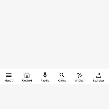
Menüü
Uudised
Raadio
Otsing
AI Chat
Logi sisse
Vana-Lõuna 39/1, 19094 Tallinn
(+372) 667 0111