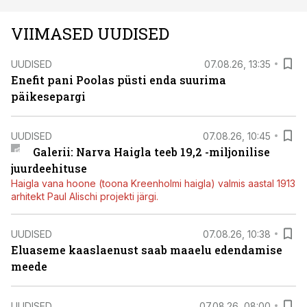
VIIMASED UUDISED
UUDISED
07.08.26, 13:35
Enefit pani Poolas püsti enda suurima
päikesepargi
UUDISED
07.08.26, 10:45
Galerii: Narva Haigla teeb 19,2 -miljonilise
juurdeehituse
Haigla vana hoone (toona Kreenholmi haigla) valmis aastal 1913
arhitekt Paul Alischi projekti järgi.
UUDISED
07.08.26, 10:38
Eluaseme kaaslaenust saab maaelu edendamise
meede
UUDISED
07.08.26, 08:00