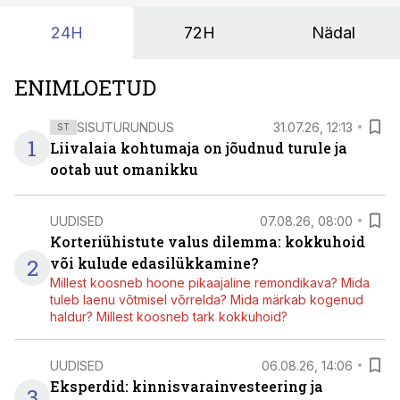
24H
72H
Nädal
ENIMLOETUD
SISUTURUNDUS
31.07.26, 12:13
ST
1
Liivalaia kohtumaja on jõudnud turule ja
ootab uut omanikku
UUDISED
07.08.26, 08:00
Korteriühistute valus dilemma: kokkuhoid
2
või kulude edasilükkamine?
Millest koosneb hoone pikaajaline remondikava? Mida
tuleb laenu võtmisel võrrelda? Mida märkab kogenud
haldur? Millest koosneb tark kokkuhoid?
UUDISED
06.08.26, 14:06
Eksperdid: kinnisvarainvesteering ja
3