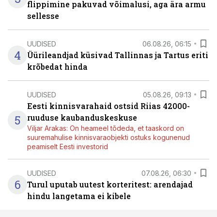
flippimine pakuvad võimalusi, aga ära armu
sellesse
UUDISED
06.08.26, 06:15
4
Üürileandjad küsivad Tallinnas ja Tartus eriti
krõbedat hinda
UUDISED
05.08.26, 09:13
Eesti kinnisvarahaid ostsid Riias 42000-
5
ruuduse kaubanduskeskuse
Viljar Arakas: On heameel tõdeda, et taaskord on
suuremahulise kinnisvaraobjekti ostuks kogunenud
peamiselt Eesti investorid
UUDISED
07.08.26, 06:30
6
Turul uputab uutest korteritest: arendajad
hindu langetama ei kibele