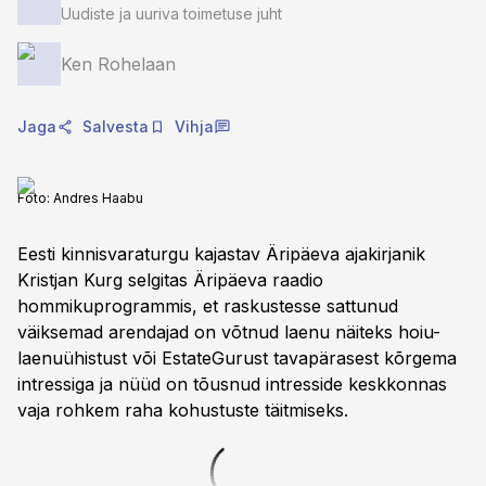
Uudiste ja uuriva toimetuse juht
Ken Rohelaan
Jaga
Salvesta
Vihja
Foto:
Andres Haabu
Eesti kinnisvaraturgu kajastav Äripäeva ajakirjanik
Kristjan Kurg selgitas Äripäeva raadio
hommikuprogrammis, et raskustesse sattunud
väiksemad arendajad on võtnud laenu näiteks hoiu-
laenuühistust või EstateGurust tavapärasest kõrgema
intressiga ja nüüd on tõusnud intresside keskkonnas
vaja rohkem raha kohustuste täitmiseks.