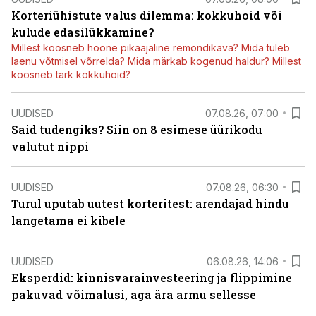
Korteriühistute valus dilemma: kokkuhoid või
kulude edasilükkamine?
Millest koosneb hoone pikaajaline remondikava? Mida tuleb
laenu võtmisel võrrelda? Mida märkab kogenud haldur? Millest
koosneb tark kokkuhoid?
UUDISED
07.08.26, 07:00
Said tudengiks? Siin on 8 esimese üürikodu
valutut nippi
UUDISED
07.08.26, 06:30
Turul uputab uutest korteritest: arendajad hindu
langetama ei kibele
UUDISED
06.08.26, 14:06
Eksperdid: kinnisvarainvesteering ja flippimine
pakuvad võimalusi, aga ära armu sellesse