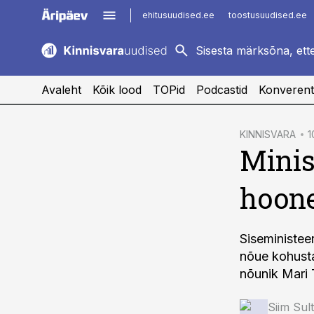
ehitusuudised.ee
toostusuudised.ee
kaubandus.ee
imelineajalugu.ee
logistikauudised.ee
imelineteadus.ee
Avaleht
Kõik lood
TOPid
Podcastid
Konverent
cebook
KINNISVARA
1
Minis
Twitter)
kedIn
hoone
ail
k
Siseministee
nõue kohusta
nõunik Mari 
Siim Sul