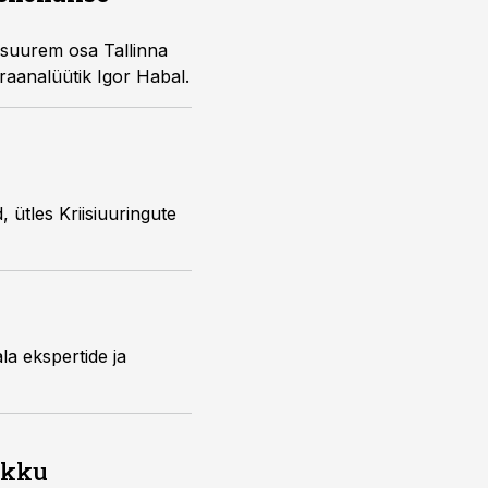
 suurem osa Tallinna
araanalüütik Igor Habal.
, ütles Kriisiuuringute
la ekspertide ja
ikku