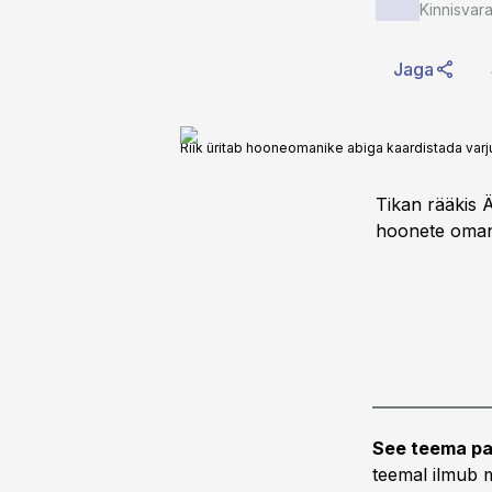
Kinnisvar
Jaga
Riik üritab hooneomanike abiga kaardistada varj
Tikan rääkis 
hoonete oman
See teema pa
teemal ilmub m