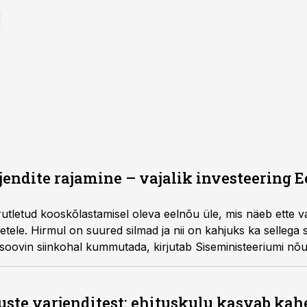
endite rajamine – vajalik investeering E
arutletud kooskõlastamisel oleva eelnõu üle, mis näeb ette v
ele. Hirmul on suured silmad ja nii on kahjuks ka sellega 
a soovin siinkohal kummutada, kirjutab Siseministeeriumi nõu
munud
teksti
peale.
ste varjenditest: ehituskulu kasvab kah