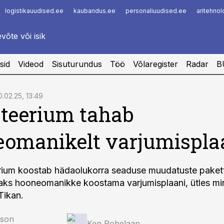
logistikauudised.ee
kaubandus.ee
personaliuudised.ee
aritehno
Infopank
Radar
sid
Videod
Sisuturundus
Töö
Võlaregister
Radar
B
0.02.25, 13:49
teerium tahab
omanikelt varjumispla
rium koostab hädaolukorra seaduse muudatuste paketti
ks hooneomanikke koostama varjumisplaani, ütles min
Tikan.
tson
Ken Rohelaan