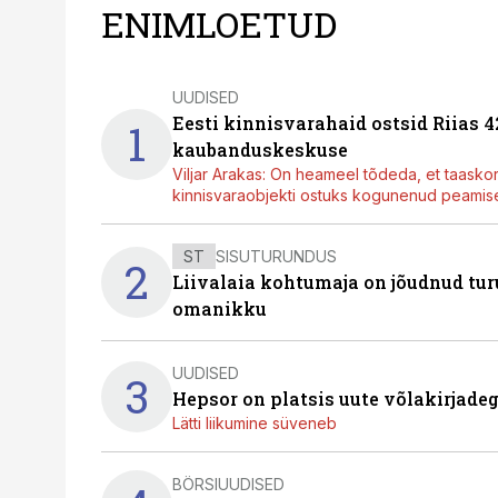
ENIMLOETUD
UUDISED
Eesti kinnisvarahaid ostsid Riias 
1
kaubanduskeskuse
Viljar Arakas: On heameel tõdeda, et taasko
kinnisvaraobjekti ostuks kogunenud peamisel
ST
SISUTURUNDUS
2
Liivalaia kohtumaja on jõudnud turu
omanikku
UUDISED
3
Hepsor on platsis uute võlakirjade
Lätti liikumine süveneb
BÖRSIUUDISED