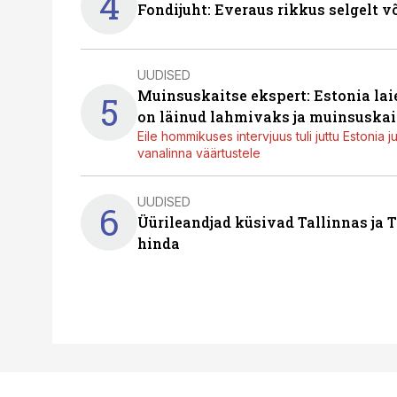
4
Fondijuht: Everaus rikkus selgelt v
UUDISED
Muinsuskaitse ekspert: Estonia la
5
on läinud lahmivaks ja muinsuskai
Eile hommikuses intervjuus tuli juttu Estonia 
vanalinna väärtustele
UUDISED
6
Üürileandjad küsivad Tallinnas ja T
hinda