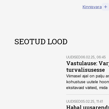
Kinnisvara
SEOTUD LOOD
UUDISED
06.02.25, 06:45
Vastulause: Varj
turvalisusesse
Viimasel ajal on palju 
kohustuse uutele hoonet
eksitavaid väiteid, mid
Kinnisvarauudistes il
UUDISED
05.02.25, 11:41
Habal uusarendu