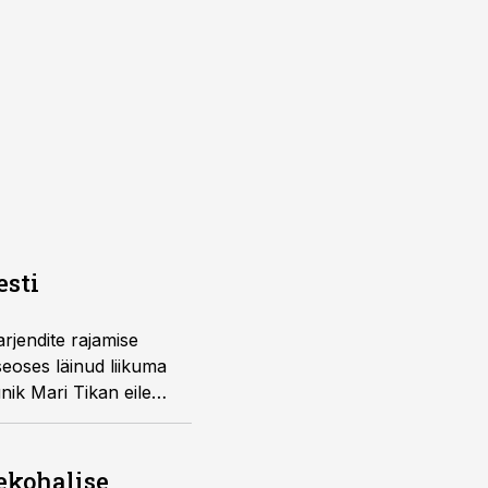
esti
arjendite rajamise
seoses läinud liikuma
nik Mari Tikan eile
ekohalise