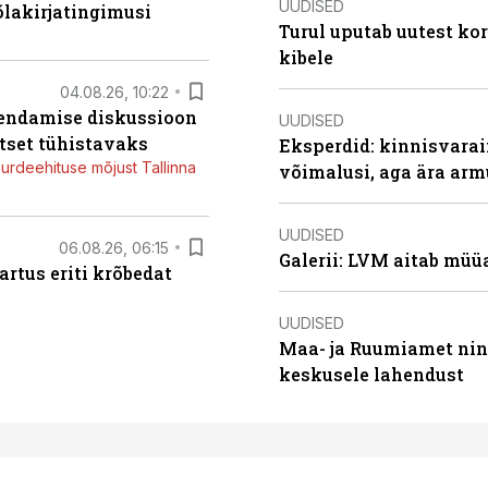
UUDISED
õlakirjatingimusi
Turul uputab uutest kor
kibele
04.08.26, 10:22
iendamise diskussioon
UUDISED
tset tühistavaks
Eksperdid: kinnisvarai
juurdeehituse mõjust Tallinna
võimalusi, aga ära arm
UUDISED
06.08.26, 06:15
Galerii: LVM aitab müü
artus eriti krõbedat
UUDISED
Maa- ja Ruumiamet ning
keskusele lahendust