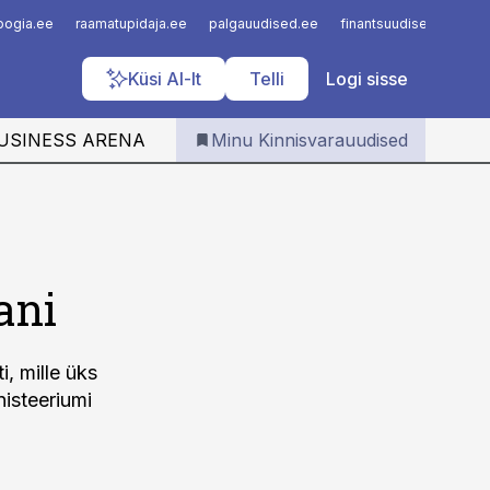
Iseteenindus
loogia.ee
raamatupidaja.ee
palgauudised.ee
finantsuudised.ee
a
Telli Kinnisvarauudised
Küsi AI-lt
Telli
Logi sisse
USINESS ARENA
Minu Kinnisvarauudised
ani
, mille üks
isteeriumi