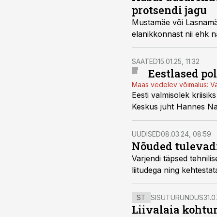
protsendi jagu
Mustamäe või Lasnamäe 
elanikkonnast nii ehk n
SAATED
15.01.25, 11:32
Eestlased pol
Maas vedelev võimalus: Var
Eesti valmisolek kriisik
Keskus juht Hannes Na
UUDISED
08.03.24, 08:59
Nõuded tulevad:
Varjendi täpsed tehnili
liitudega ning kehtesta
ST
SISUTURUNDUS
31.0
Liivalaia kohtu