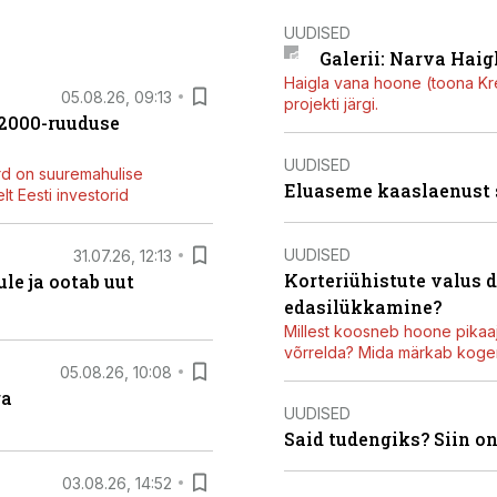
UUDISED
Galerii: Narva Haigl
Haigla vana hoone (toona Kree
05.08.26, 09:13
projekti järgi.
42000-ruuduse
UUDISED
rd on suuremahulise
Eluaseme kaaslaenust
t Eesti investorid
UUDISED
31.07.26, 12:13
Korteriühistute valus 
le ja ootab uut
edasilükkamine?
Millest koosneb hoone pikaaj
võrrelda? Mida märkab kogen
05.08.26, 10:08
ga
UUDISED
Said tudengiks? Siin o
03.08.26, 14:52