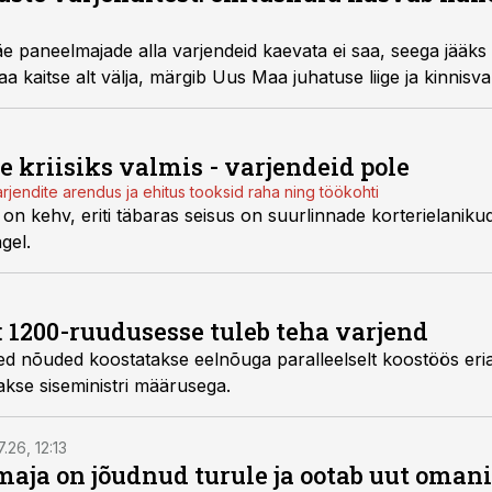
paneelmajade alla varjendeid kaevata ei saa, seega jääks
aa kaitse alt välja, märgib Uus Maa juhatuse liige ja kinnisv
e kriisiks valmis - varjendeid pole
jendite arendus ja ehitus tooksid raha ning töökohti
s on kehv, eriti täbaras seisus on suurlinnade korterielanikud
gel.
 1200-ruudusesse tuleb teha varjend
sed nõuded koostatakse eelnõuga paralleelselt koostöös eria
takse siseministri määrusega.
7.26, 12:13
maja on jõudnud turule ja ootab uut oman