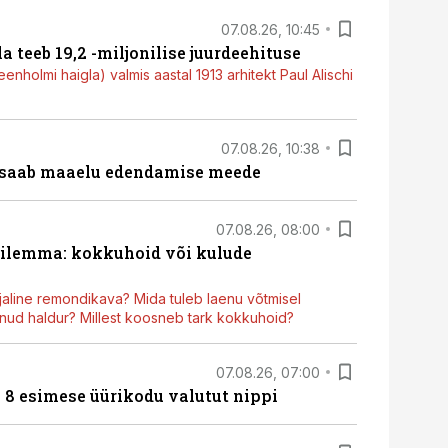
07.08.26, 10:45
a teeb 19,2 -miljonilise juurdeehituse
nholmi haigla) valmis aastal 1913 arhitekt Paul Alischi
07.08.26, 10:38
 saab maaelu edendamise meede
07.08.26, 08:00
dilemma: kokkuhoid või kulude
aline remondikava? Mida tuleb laenu võtmisel
ud haldur? Millest koosneb tark kokkuhoid?
07.08.26, 07:00
n 8 esimese üürikodu valutut nippi