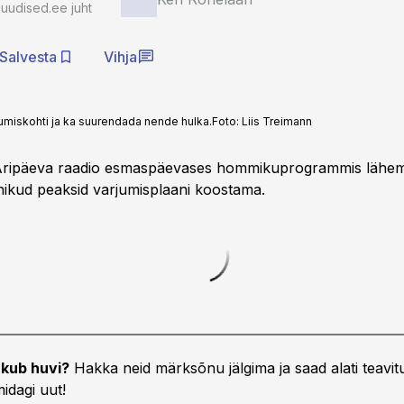
auudised.ee juht
Salvesta
Vihja
umiskohti ja ka suurendada nende hulka.
Foto:
Liis Treimann
Äripäeva raadio esmaspäevases hommikuprogrammis lähemal
ikud peaksid varjumisplaani koostama.
kub huvi?
Hakka neid märksõnu jälgima ja saad alati teavitu
idagi uut!