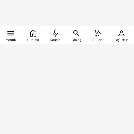
Menüü
Uudised
Raadio
Otsing
AI Chat
Logi sisse
Vana-Lõuna 39/1, 19094 Tallinn
(+372) 667 0111
kinnisvarauudised@kinnisvarauudised.ee
Telli
Reklaam
Firmast
Sisu kasutamisõigused
Ajakirjaniku
eetikakoodeks