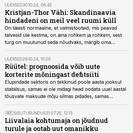
kinnisvarabürood said pingeritta.
UUDISED
30.10.24, 06:45
Kristjan-Thor Vähi: Skandinaavia
hindadeni on meil veel ruumi küll
On täiesti normaalne, et valmistooteid, mis peavad
talvesid üle kestma, on aina rohkem ja rohkem, sest
turg on muutunud seda nõudvaks, märgib oma
kommentaaris Kinnisvarauudistele Invego juht Kristjan-
Thor Vähi.
UUDISED
29.10.24, 10:26
Rüütel: prognoosida võib uute
korterite mõningast defitsiiti
Elupindade sektoris on tekkinud poole aasta jooksul
stabiilsus, samas ei ole midagi head oodata uuel aastal
tõusvate maksude mõju silmas pidades, samas
leevendust peaks tooma laenuintresside jätkuv langus,
tõdeb Eesti Kinnisvarafirmade Liidu tegevdirektor Tõnis
SISUTURUNDUS
31.07.26, 12:13
ST
Rüütel.
Liivalaia kohtumaja on jõudnud
turule ja ootab uut omanikku