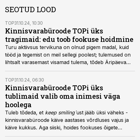
SEOTUD LOOD
TOP
31.10.24, 10:30
Kinnisvarabüroode TOPi üks
tragimaid: edu toob fookuse hoidmine
Turu aktiivsus tervikuna on olnud pigem madal, kuid
tööd ja tegemist on meil sellegi poolest; tulemused on
lihtsalt varasemast visamad tulema, tõdeb Äripäeva
koostatud värskes Kinnisvarabüroode TOP 26-s
esindatud Colliers International Advisors OÜ partner
TOP
31.10.24, 06:30
Avo Rõõmussaar.
Kinnisvarabüroode TOPi üks
tublimaid valib oma inimesi väga
hoolega
Tuleb tõdeda, et
keep smiling´
ust jääb üksi väheks -
kinnisvarabüroode käive aastases võrdluses vajus ja
käive kukkus. Aga siiski, hoides fookuses õigete
tegevuste tegemist, valmistud lähenevaks kasvuks. 26