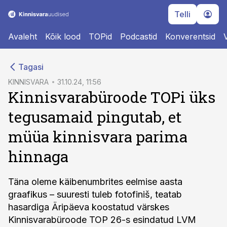
Telli
Avaleht
Kõik lood
TOPid
Podcastid
Konverentsid
cebook
Tagasi
Twitter)
KINNISVARA
31.10.24, 11:56
Kinnisvarabüroode TOPi üks
kedIn
tegusamaid pingutab, et
ail
müüa kinnisvara parima
k
hinnaga
Täna oleme käibenumbrites eelmise aasta
graafikus – suuresti tuleb fotofiniš, teatab
hasardiga Äripäeva koostatud värskes
Kinnisvarabüroode TOP 26-s esindatud LVM