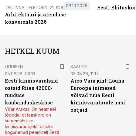
08.10.2026
Eesti Ehitusko
TALLINNA TELETORNI 21. KORRUSEL
Arhitektuuri ja arenduse
konverents 2026
HETKEL KUUM
UUDISED
SAATED
05.08.26, 09:13
03.08.26, 11:17
Eesti kinnisvarahaid
Arco Vara juht: Lõuna-
ostsid Riias 42000-
Euroopa inimesed
ruuduse
võivad tuua Eesti
kaubanduskeskuse
kinnisvaraturule uusi
Viljar Arakas: On heameel
ostjaid
tõdeda, et taaskord on
suuremahulise
kinnisvaraobjekti ostuks
kogunenud peamiselt Eesti