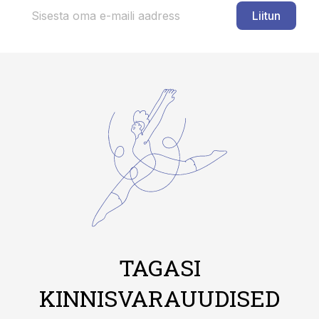
Liitun
TAGASI
KINNISVARAUUDISED