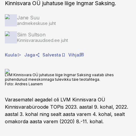
Kinnisvara OÜ juhatuse liige Ingmar Saksing.
Jane Suu
andmekeskuse juht
Siim Sultson
Kinnisvarauudised.ee juht
Kuula
Jaga
Salvesta
Vihja
LVM Kinnisvara OÜ juhatuse liige Ingmar Saksing vaatab ühes
pühendunud meeskonnaga tulevikku täie teotahtega.
Foto:
Andres Laanem
Varasematel aegadel oli LVM Kinnisvara OÜ
Kinnisvarabüroode TOPis 2023. aastal 9. kohal, 2022.
aastal 3. kohal ning sealt aasta varem 4. kohal, sealt
omakorda aasta varem (2020) 8.-11. kohal.