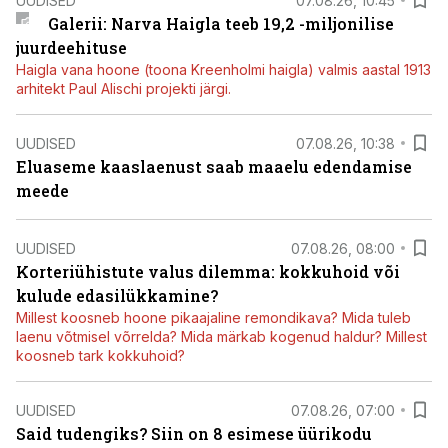
UUDISED
07.08.26, 10:45
Galerii: Narva Haigla teeb 19,2 -miljonilise
juurdeehituse
Haigla vana hoone (toona Kreenholmi haigla) valmis aastal 1913
arhitekt Paul Alischi projekti järgi.
UUDISED
07.08.26, 10:38
Eluaseme kaaslaenust saab maaelu edendamise
meede
UUDISED
07.08.26, 08:00
Korteriühistute valus dilemma: kokkuhoid või
kulude edasilükkamine?
Millest koosneb hoone pikaajaline remondikava? Mida tuleb
laenu võtmisel võrrelda? Mida märkab kogenud haldur? Millest
koosneb tark kokkuhoid?
UUDISED
07.08.26, 07:00
Said tudengiks? Siin on 8 esimese üürikodu