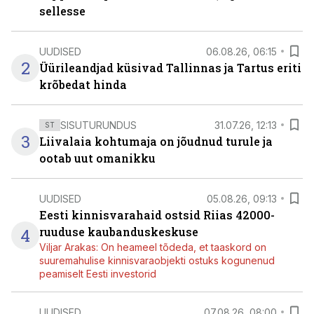
sellesse
UUDISED
06.08.26, 06:15
2
Üürileandjad küsivad Tallinnas ja Tartus eriti
krõbedat hinda
SISUTURUNDUS
31.07.26, 12:13
ST
3
Liivalaia kohtumaja on jõudnud turule ja
ootab uut omanikku
UUDISED
05.08.26, 09:13
Eesti kinnisvarahaid ostsid Riias 42000-
4
ruuduse kaubanduskeskuse
Viljar Arakas: On heameel tõdeda, et taaskord on
suuremahulise kinnisvaraobjekti ostuks kogunenud
peamiselt Eesti investorid
UUDISED
07.08.26, 08:00