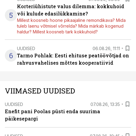
Korteriühistute valus dilemma: kokkuhoid
5
või kulude edasilükkamine?
Millest koosneb hoone pikaajaline remondikava? Mida
tuleb laenu võtmisel võrrelda? Mida märkab kogenud
haldur? Millest koosneb tark kokkuhoid?
UUDISED
06.08.26, 11:11
6
Tarmo Pohlak: Eesti ehituse peatöövõtjad on
rahvusvahelises mõttes kooperatiivid
VIIMASED UUDISED
UUDISED
07.08.26, 13:35
Enefit pani Poolas püsti enda suurima
päikesepargi