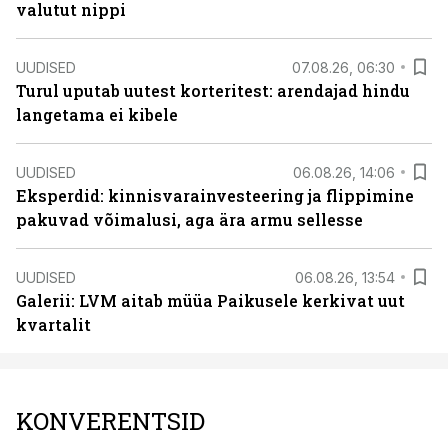
valutut nippi
UUDISED
07.08.26, 06:30
Turul uputab uutest korteritest: arendajad hindu
langetama ei kibele
UUDISED
06.08.26, 14:06
Eksperdid: kinnisvarainvesteering ja flippimine
pakuvad võimalusi, aga ära armu sellesse
UUDISED
06.08.26, 13:54
Galerii: LVM aitab müüa Paikusele kerkivat uut
kvartalit
KONVERENTSID