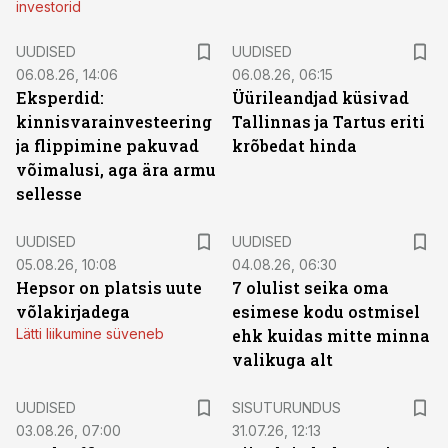
investorid
UUDISED
UUDISED
06.08.26, 14:06
06.08.26, 06:15
Eksperdid:
Üürileandjad küsivad
kinnisvarainvesteering
Tallinnas ja Tartus eriti
ja flippimine pakuvad
krõbedat hinda
võimalusi, aga ära armu
sellesse
UUDISED
UUDISED
05.08.26, 10:08
04.08.26, 06:30
Hepsor on platsis uute
7 olulist seika oma
võlakirjadega
esimese kodu ostmisel
Lätti liikumine süveneb
ehk kuidas mitte minna
valikuga alt
ST
UUDISED
SISUTURUNDUS
03.08.26, 07:00
31.07.26, 12:13