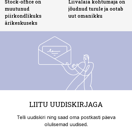
Stock-office on
Liivalaia kohtumaja on
muutunud
jõudnud turule ja ootab
piirkondlikuks
uut omanikku
ärikeskuseks
LIITU UUDISKIRJAGA
Telli uudiskiri ning saad oma postkasti päeva
olulisemad uudised.