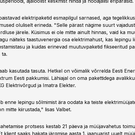
usperioodi, ajaloolist keskmist hinda ja hooajalisi eripärasid.
paistavad elektripaketid esmapilgul sarnased, aga tegelikku
imused oluliselt erineda. "Selle pärast nägime suurt vajadust
dluse järele. Küsimus ei ole mitte ainult hinnas, vaid ka m
nagu näiteks taastuvenergia osa elektrimahust, kas lepingu 
stamistasu ja kuidas erinevad muutuvpaketid fikseeritud pak
ta.
aab kasutada tasuta. Hetkel on võimalik võrrelda Eesti Ener
ktrum Eesti pakkumisi. Lähiajal on oma pakettidega avalikku
G Elektrivõrgud ja Imatra Elekter.
ub enne lepingu sõlmimist ära oodata ka teiste elektrimüüjate
n mitte kiirustada," lisas Valbet.
vahetamise protsess kestab 21 päeva ja müüjavahetus toim
t klient saaks hakata järgmise aasta 1. jaanuarist uuelt müüja