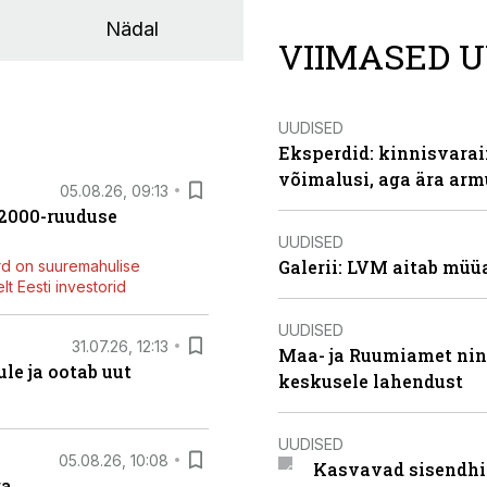
Nädal
VIIMASED U
UUDISED
Eksperdid: kinnisvarai
võimalusi, aga ära arm
05.08.26, 09:13
42000-ruuduse
UUDISED
Galerii: LVM aitab müü
rd on suuremahulise
t Eesti investorid
UUDISED
31.07.26, 12:13
Maa- ja Ruumiamet ning
le ja ootab uut
keskusele lahendust
UUDISED
05.08.26, 10:08
Kasvavad sisendhi
ga