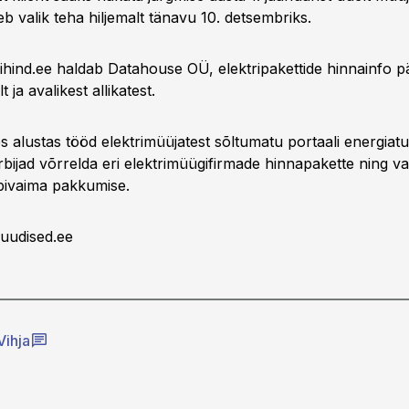
leb valik teha hiljemalt tänavu 10. detsembriks.
rihind.ee haldab Datahouse OÜ, elektripakettide hinnainfo p
t ja avalikest allikatest.
 alustas tööd elektrimüüjatest sõltumatu portaali energiatur
rbijad võrrelda eri elektrimüügifirmade hinnapakette ning va
obivaima pakkumise.
uudised.ee
Vihja