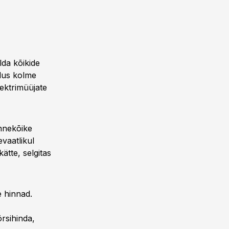
lda kõikide
dlus kolme
lektrimüüjate
ennekõike
vaatlikul
kätte, selgitas
e hinnad.
rsihinda,