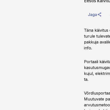
Eestis käivit
Jaga
Täna käivitus 
turule tulevat
pakkuja avalik
info.
Portaali käivi
kasutusmugavu
kujul, elektrim
ta.
Võrdlusportaal
Muutuvate pak
arvutusmetood