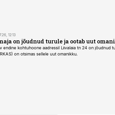
7.26, 12:13
maja on jõudnud turule ja ootab uut oman
v endine kohtuhoone aadressil Liivalaia tn 24 on jõudnud tur
 (RKAS) on otsimas sellele uut omanikku.