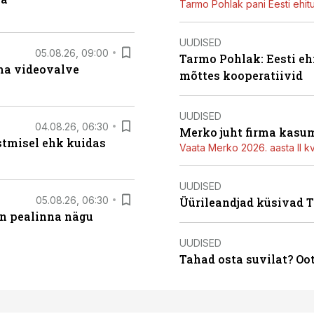
Tarmo Pohlak pani Eesti ehit
UUDISED
05.08.26, 09:00
Tarmo Pohlak: Eesti eh
rma videovalve
mõttes kooperatiivid
UUDISED
04.08.26, 06:30
Merko juht firma kasum
stmisel ehk kuidas
Vaata Merko 2026. aasta II kv
UUDISED
05.08.26, 06:30
Üürileandjad küsivad Ta
on pealinna nägu
UUDISED
Tahad osta suvilat? Oo