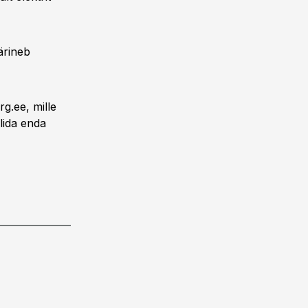
ärineb
g.ee, mille
lida enda