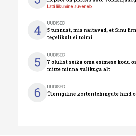
Lätti liikumine süveneb
UUDISED
4
5 tunnust, mis näitavad, et Sinu fi
tegelikult ei toimi
UUDISED
5
7 olulist seika oma esimese kodu o
mitte minna valikuga alt
UUDISED
6
Üleriigiline korteritehingute hind 