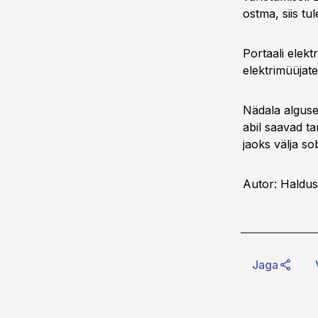
ostma, siis tu
Portaali elekt
elektrimüüjatel
Nädala alguses
abil saavad ta
jaoks välja s
Autor: Haldus
Jaga