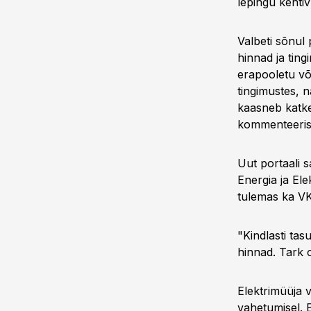
lepingu kehtiv
Valbeti sõnul 
hinnad ja ting
erapooletu võr
tingimustes, 
kaasneb katke
kommenteeris 
Uut portaali s
Energia ja Ele
tulemas ka VK
"Kindlasti tas
hinnad. Tark o
Elektrimüüja 
vahetumisel. E