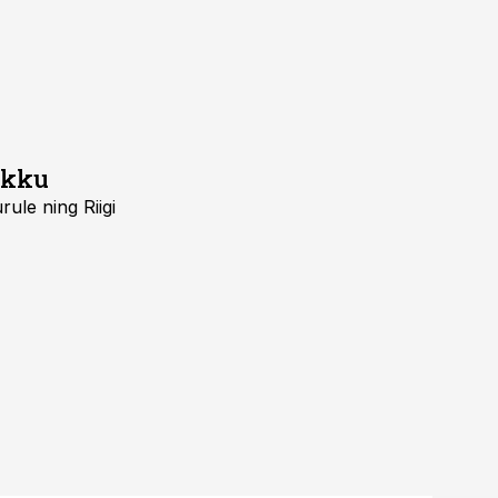
ikku
ule ning Riigi