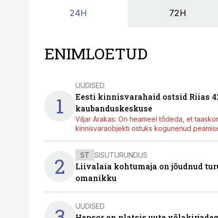
24H
72H
ENIMLOETUD
UUDISED
Eesti kinnisvarahaid ostsid Riias 
1
kaubanduskeskuse
Viljar Arakas: On heameel tõdeda, et taasko
kinnisvaraobjekti ostuks kogunenud peamisel
ST
SISUTURUNDUS
2
Liivalaia kohtumaja on jõudnud turu
omanikku
UUDISED
3
Hepsor on platsis uute võlakirjade