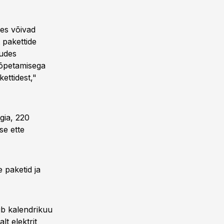
ses võivad
 pakettide
uudes
lõpetamisega
ettidest,"
gia, 220
se ette
 paketid ja
ub kalendrikuu
lt elektrit