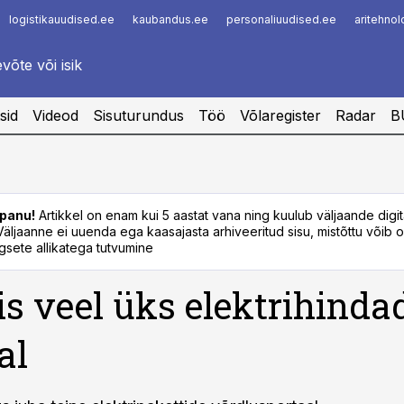
logistikauudised.ee
kaubandus.ee
personaliuudised.ee
aritehno
Infopank
Radar
sid
Videod
Sisuturundus
Töö
Võlaregister
Radar
B
panu!
Artikkel on enam kui 5 aastat vana ning kuulub väljaande digi
. Väljaanne ei uuenda ega kaasajasta arhiveeritud sisu, mistõttu võib ol
sete allikatega tutvumine
s veel üks elektrihinda
al