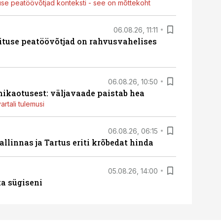
use peatöövõtjad konteksti - see on mõttekoht
06.08.26, 11:11
ituse peatöövõtjad on rahvusvahelises
06.08.26, 10:50
ikaotusest: väljavaade paistab hea
artali tulemusi
06.08.26, 06:15
llinnas ja Tartus eriti krõbedat hinda
05.08.26, 14:00
ta sügiseni