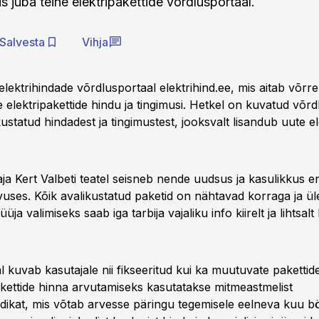
us juba teine elektripakettide võrdlusportaal.
Salvesta
Vihja
elektrihindade võrdlusportaal elektrihind.ee, mis aitab võrre
e elektripakettide hindu ja tingimusi. Hetkel on kuvatud võr
ustatud hindadest ja tingimustest, jooksvalt lisandub uute e
taja Kert Valbeti teatel seisneb nende uudsus ja kasulikkus 
ses. Kõik avalikustatud paketid on nähtavad korraga ja üle
üüja valimiseks saab iga tarbija vajaliku info kiirelt ja lihtsalt 
 kuvab kasutajale nii fikseeritud kui ka muutuvate pakettid
ettide hinna arvutamiseks kasutatakse mitmeastmelist
ikat, mis võtab arvesse päringu tegemisele eelneva kuu bö