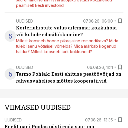
peamiselt Eesti investorid
UUDISED
07.08.26, 08:00
Korteriühistute valus dilemma: kokkuhoid
5
või kulude edasilükkamine?
Millest koosneb hoone pikaajaline remondikava? Mida
tuleb laenu võtmisel võrrelda? Mida märkab kogenud
haldur? Millest koosneb tark kokkuhoid?
UUDISED
06.08.26, 11:11
6
Tarmo Pohlak: Eesti ehituse peatöövõtjad on
rahvusvahelises mõttes kooperatiivid
VIIMASED UUDISED
UUDISED
07.08.26, 13:35
Enefit pani Poolas püsti enda suurima