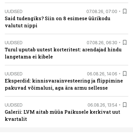
UUDISED
07.08.26, 07:00
Said tudengiks? Siin on 8 esimese üürikodu
valutut nippi
UUDISED
07.08.26, 06:30
Turul uputab uutest korteritest: arendajad hindu
langetama ei kibele
UUDISED
06.08.26, 14:06
Eksperdid: kinnisvarainvesteering ja flippimine
pakuvad võimalusi, aga ära armu sellesse
UUDISED
06.08.26, 13:54
Galerii: LVM aitab müüa Paikusele kerkivat uut
kvartalit