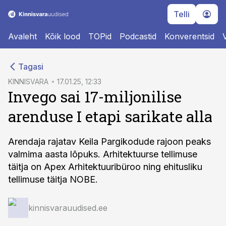
Telli
Avaleht
Kõik lood
TOPid
Podcastid
Konverentsid
cebook
Tagasi
Twitter)
KINNISVARA
17.01.25, 12:33
Invego sai 17-miljonilise
kedIn
arenduse I etapi sarikate alla
ail
k
Arendaja rajatav Keila Pargikodude rajoon peaks
valmima aasta lõpuks. Arhitektuurse tellimuse
täitja on Apex Arhitektuuribüroo ning ehitusliku
tellimuse täitja NOBE.
kinnisvarauudised.ee