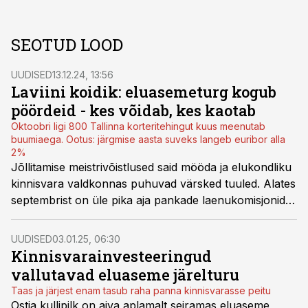
SEOTUD LOOD
UUDISED
13.12.24, 13:56
Laviini koidik: eluasemeturg kogub
pöördeid - kes võidab, kes kaotab
Oktoobri ligi 800 Tallinna korteritehingut kuus meenutab
buumiaega. Ootus: järgmise aasta suveks langeb euribor alla
2%
Jõllitamise meistrivõistlused said mööda ja elukondliku
kinnisvara valdkonnas puhuvad värsked tuuled. Alates
septembrist on üle pika aja pankade laenukomisjonide
laual ka kinnisvaraarendajate äriprojektid.
Eluasemeturul vormuvad uued ja reljeefsed jõujooned.
UUDISED
03.01.25, 06:30
Kinnisvarainvesteeringud
vallutavad eluaseme järelturu
Taas ja järjest enam tasub raha panna kinnisvarasse peitu
Ostja kullipilk on aiva aplamalt seiramas eluaseme