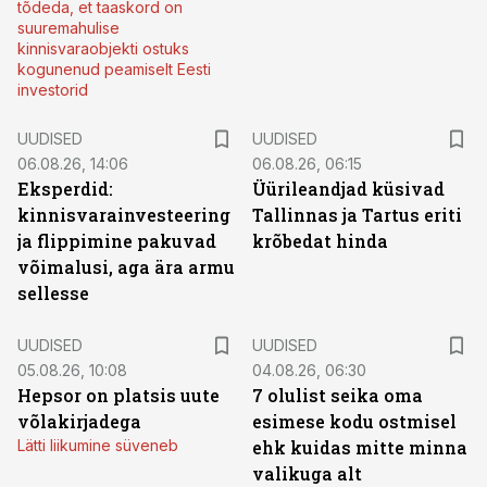
tõdeda, et taaskord on
suuremahulise
kinnisvaraobjekti ostuks
kogunenud peamiselt Eesti
investorid
UUDISED
UUDISED
06.08.26, 14:06
06.08.26, 06:15
Eksperdid:
Üürileandjad küsivad
kinnisvarainvesteering
Tallinnas ja Tartus eriti
ja flippimine pakuvad
krõbedat hinda
võimalusi, aga ära armu
sellesse
UUDISED
UUDISED
05.08.26, 10:08
04.08.26, 06:30
Hepsor on platsis uute
7 olulist seika oma
võlakirjadega
esimese kodu ostmisel
Lätti liikumine süveneb
ehk kuidas mitte minna
valikuga alt