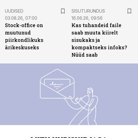
ST
UUDISED
SISUTURUNDUS
03.08.26, 07:00
16.06.26, 09:56
Stock-office on
Kas tuhandeid faile
muutunud
saab muuta kiirelt
piirkondlikuks
sisukaks ja
ärikeskuseks
kompaktseks infoks?
Nüüd saab