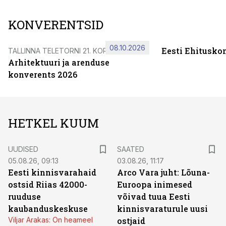
KONVERENTSID
08.10.2026
Eesti Ehitusko
TALLINNA TELETORNI 21. KORRUSEL
Arhitektuuri ja arenduse
konverents 2026
HETKEL KUUM
UUDISED
SAATED
05.08.26, 09:13
03.08.26, 11:17
Eesti kinnisvarahaid
Arco Vara juht: Lõuna-
ostsid Riias 42000-
Euroopa inimesed
ruuduse
võivad tuua Eesti
kaubanduskeskuse
kinnisvaraturule uusi
Viljar Arakas: On heameel
ostjaid