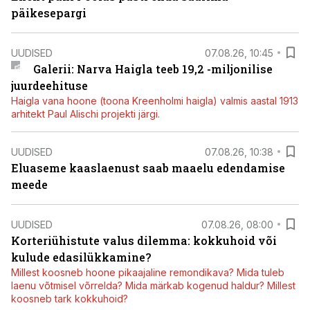
päikesepargi
UUDISED
07.08.26, 10:45
Galerii: Narva Haigla teeb 19,2 -miljonilise
juurdeehituse
Haigla vana hoone (toona Kreenholmi haigla) valmis aastal 1913
arhitekt Paul Alischi projekti järgi.
UUDISED
07.08.26, 10:38
Eluaseme kaaslaenust saab maaelu edendamise
meede
UUDISED
07.08.26, 08:00
Korteriühistute valus dilemma: kokkuhoid või
kulude edasilükkamine?
Millest koosneb hoone pikaajaline remondikava? Mida tuleb
laenu võtmisel võrrelda? Mida märkab kogenud haldur? Millest
koosneb tark kokkuhoid?