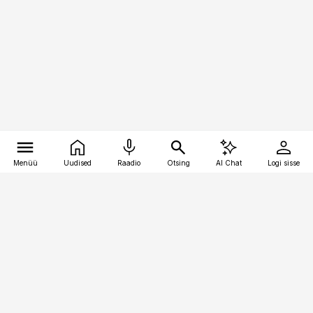
Menüü
Uudised
Raadio
Otsing
AI Chat
Logi sisse
Vana-Lõuna 39/1, 19094 Tallinn
(+372) 667 0111
kinnisvarauudised@kinnisvarauudised.ee
Telli
Reklaam