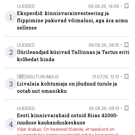
UUDISED
06.08.26, 14:06
Eksperdid: kinnisvarainvesteering ja
1
flippimine pakuvad võimalusi, aga ära armu
sellesse
UUDISED
06.08.26, 06:15
2
Üürileandjad küsivad Tallinnas ja Tartus eriti
krõbedat hinda
SISUTURUNDUS
31.07.26, 12:13
ST
3
Liivalaia kohtumaja on jõudnud turule ja
ootab uut omanikku
UUDISED
05.08.26, 09:13
Eesti kinnisvarahaid ostsid Riias 42000-
4
ruuduse kaubanduskeskuse
Viljar Arakas: On heameel tõdeda, et taaskord on
suuremahulise kinnisvaraobjekti ostuks kogunenud