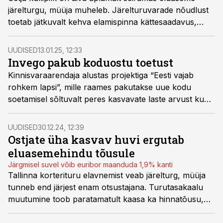
järelturgu, müüja muheleb. Järelturuvarade nõudlust
toetab jätkuvalt kehva elamispinna kättesaadavus,
madalamakvaliteedilised varad on potentsiaalsele
ostjaskonnale kättesaadavamad kui ehituslikult
UUDISED
13.01.25, 12:33
uuemad või ka täiesti uued elamispinnad, kinnitab
Invego pakub koduostu toetust
Kinnisvarauudistele Arco Vara kinnisvarabüroo
Kinnisvaraarendaja alustas projektiga “Eesti vajab
analüütik Mihkel Eliste.
rohkem lapsi”, mille raames pakutakse uue kodu
soetamisel sõltuvalt peres kasvavate laste arvust kuni
25 000 eurot ostutoetust.
UUDISED
30.12.24, 12:39
Ostjate üha kasvav huvi ergutab
eluasemehindu tõusule
Järgmisel suvel võib euribor maanduda 1,9% kanti
Tallinna korterituru elavnemist veab järelturg, müüja
tunneb end järjest enam otsustajana. Turutasakaalu
muutumine toob paratamatult kaasa ka hinnatõusu,
nendib aasta 2025 kohta käivas kommentaaris