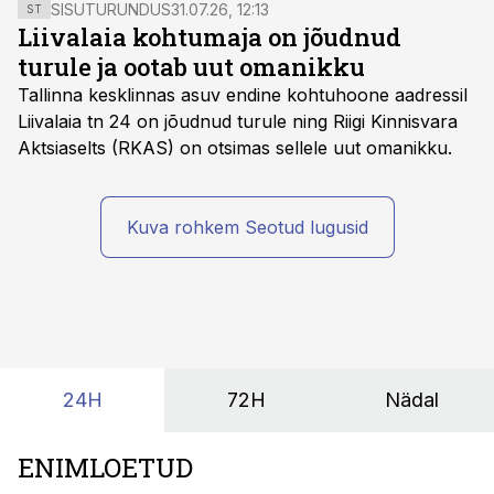
Kinnisvarauudistele Metro Capitali tegevjuht Ain
SISUTURUNDUS
31.07.26, 12:13
ST
Kivisaar.
Liivalaia kohtumaja on jõudnud
turule ja ootab uut omanikku
Tallinna kesklinnas asuv endine kohtuhoone aadressil
Liivalaia tn 24 on jõudnud turule ning Riigi Kinnisvara
Aktsiaselts (RKAS) on otsimas sellele uut omanikku.
Kuva rohkem Seotud lugusid
24H
72H
Nädal
ENIMLOETUD