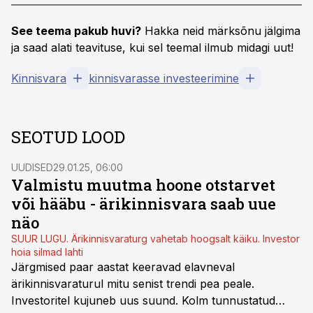
See teema pakub huvi?
Hakka neid märksõnu jälgima
ja saad alati teavituse, kui sel teemal ilmub midagi uut!
Kinnisvara
kinnisvarasse investeerimine
SEOTUD LOOD
UUDISED
29.01.25, 06:00
Valmistu muutma hoone otstarvet
või hääbu - ärikinnisvara saab uue
näo
SUUR LUGU. Ärikinnisvaraturg vahetab hoogsalt käiku. Investor
hoia silmad lahti
Järgmised paar aastat keeravad elavneval
ärikinnisvaraturul mitu senist trendi pea peale.
Investoritel kujuneb uus suund. Kolm tunnustatud