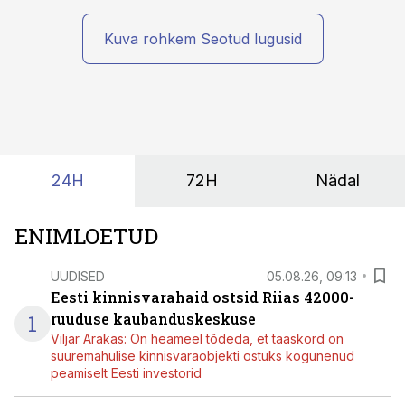
kas ettevõtte andmed on üldse sellisel kujul olemas, et
tehisintellekt neist midagi mõistlikku välja lugeda
Kuva rohkem Seotud lugusid
suudaks.
24H
72H
Nädal
ENIMLOETUD
UUDISED
05.08.26, 09:13
Eesti kinnisvarahaid ostsid Riias 42000-
1
ruuduse kaubanduskeskuse
Viljar Arakas: On heameel tõdeda, et taaskord on
suuremahulise kinnisvaraobjekti ostuks kogunenud
peamiselt Eesti investorid