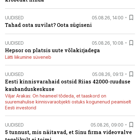
UUDISED
05.08.26, 14:00
Tahad osta suvilat? Oota sügiseni
UUDISED
05.08.26, 10:08
Hepsor on platsis uute võlakirjadega
Lätti liikumine süveneb
UUDISED
05.08.26, 09:13
Eesti kinnisvarahaid ostsid Riias 42000-ruuduse
kaubanduskeskuse
Viljar Arakas: On heameel tõdeda, et taaskord on
suuremahulise kinnisvaraobjekti ostuks kogunenud peamiselt
Eesti investorid
UUDISED
05.08.26, 09:00
5 tunnust, mis näitavad, et Sinu firma videovalve
tegelikult ei toimi