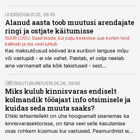
lahendus on olemas, märgivad saates Kinnisvaratund
LHV Pensionifondide Kinnisvarainvesteeringute juht
UUDISED
08.01.25, 06:30
Rait Riim ja erainvestor Gundo Roosve.
Alanud aasta toob muutusi arendajate
ringi ja ostjate käitumisse
SUUR LUGU. Saad teada, kui palju keskmise uue korteri hind
kallineb ja mis veel juhtub
Kas maksutõusud söövad ära euribori languse mõju
või vastupidi - ei ole vahet. Paistab, et ostja neelab
aina varmamalt alla kõik takistused - sest
eluasemeturu tõus paistab vältimatu. Arendajad
ütlevad, millal järelturu kerkivad hinnad lükkavad
SISUTURUNDUS
16.06.26, 09:56
ST
uusarenduste hinnad omakorda kerkima.
Miks kulub kinnisvaras endiselt
kolmandik tööajast info otsimisele ja
kuidas seda muuta saaks?
Ehkki tehisintellekt on üha hoogsamalt sisenemas ka
kinnisvarasektorisse, on täna veel selle kasutamise
osas rohkem küsimusi kui vastuseid. Peamurdmist ei
tekita niivõrd see, millist AI-lahendust kasutada, vaid