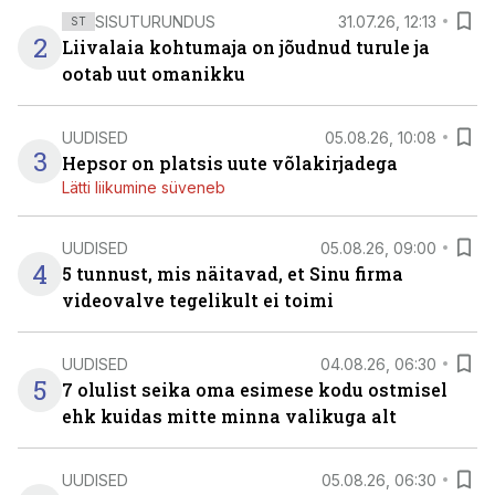
SISUTURUNDUS
31.07.26, 12:13
ST
2
Liivalaia kohtumaja on jõudnud turule ja
ootab uut omanikku
UUDISED
05.08.26, 10:08
3
Hepsor on platsis uute võlakirjadega
Lätti liikumine süveneb
UUDISED
05.08.26, 09:00
4
5 tunnust, mis näitavad, et Sinu firma
videovalve tegelikult ei toimi
UUDISED
04.08.26, 06:30
5
7 olulist seika oma esimese kodu ostmisel
ehk kuidas mitte minna valikuga alt
UUDISED
05.08.26, 06:30