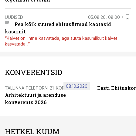
UUDISED
05.08.26, 08:00
Pea kõik suured ehitusfirmad kaotasid
kasumit
“Käivet on lihtne kasvatada, aga suuta kasumlikult käivet
kasvatada...”
KONVERENTSID
08.10.2026
Eesti Ehitusko
TALLINNA TELETORNI 21. KORRUSEL
Arhitektuuri ja arenduse
konverents 2026
HETKEL KUUM