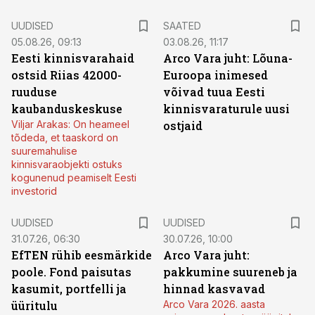
UUDISED
SAATED
05.08.26, 09:13
03.08.26, 11:17
Eesti kinnisvarahaid
Arco Vara juht: Lõuna-
ostsid Riias 42000-
Euroopa inimesed
ruuduse
võivad tuua Eesti
kaubanduskeskuse
kinnisvaraturule uusi
Viljar Arakas: On heameel
ostjaid
tõdeda, et taaskord on
suuremahulise
kinnisvaraobjekti ostuks
kogunenud peamiselt Eesti
investorid
UUDISED
UUDISED
31.07.26, 06:30
30.07.26, 10:00
EfTEN rühib eesmärkide
Arco Vara juht:
poole. Fond paisutas
pakkumine suureneb ja
kasumit, portfelli ja
hinnad kasvavad
üüritulu
Arco Vara 2026. aasta