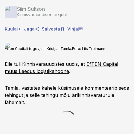
Siim Sultson
Kinnisvarauudised.ee juht
Kuula
Jaga
Salvesta
Vihja
Eften Capitali tegevjuht Kristjan Tamla.
Foto:
Liis Treimann
Eile tuli Kinnisvarauudistes uudis, et
EfTEN Capital
müüs Leedus logistikahoone
.
Tamla, vastates kahele küsimusele kommenteerib seda
tehingut ja selle tehingu mõju ärikinnisvaraturule
lähemalt.