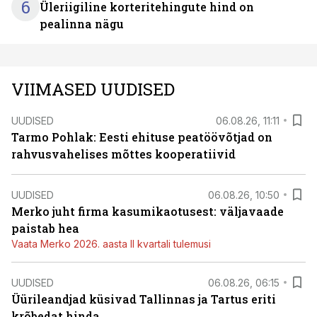
6
Üleriigiline korteritehingute hind on
pealinna nägu
VIIMASED UUDISED
UUDISED
06.08.26, 11:11
Tarmo Pohlak: Eesti ehituse peatöövõtjad on
rahvusvahelises mõttes kooperatiivid
UUDISED
06.08.26, 10:50
Merko juht firma kasumikaotusest: väljavaade
paistab hea
Vaata Merko 2026. aasta II kvartali tulemusi
UUDISED
06.08.26, 06:15
Üürileandjad küsivad Tallinnas ja Tartus eriti
krõbedat hinda