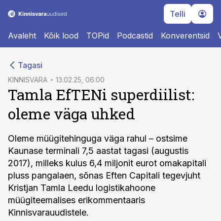
Telli
Avaleht
Kõik lood
TOPid
Podcastid
Konverentsid
cebook
Tagasi
Twitter)
KINNISVARA
13.02.25, 06:00
Tamla EfTENi superdiilist:
kedIn
oleme väga uhked
ail
k
Oleme müügitehinguga väga rahul – ostsime
Kaunase terminali 7,5 aastat tagasi (augustis
2017), milleks kulus 6,4 miljonit eurot omakapitali
pluss pangalaen, sõnas Eften Capitali tegevjuht
Kristjan Tamla Leedu logistikahoone
müügiteemalises erikommentaaris
Kinnisvarauudistele.