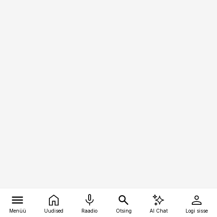
Menüü
Uudised
Raadio
Otsing
AI Chat
Logi sisse