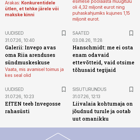
esimese poolaasta müügitulu
Arakas:
Konkurentidele
oli 4,32 miljonit eurot ning
ütlen, et tehke järele või
puhaskahjumiks kujunes 1,15
makske kinni
miljonit eurot.
UUDISED
SAATED
31.07.26, 10:40
03.08.26, 11:28
Galerii: Invego avas
Hanschmidt: me ei osta
oma Riia arenduses
enam odavaid
sündmuskeskuse
ettevõtteid, vaid otsime
Vaata, mis avamisel toimus ja
tõhusaid tegijaid
kes seal olid
ST
UUDISED
SISUTURUNDUS
31.07.26, 10:23
31.07.26, 12:13
EfTEN teeb Invegosse
Liivalaia kohtumaja on
rahasüsti
jõudnud turule ja ootab
uut omanikku