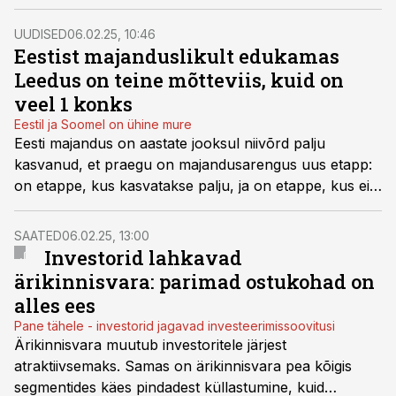
valdkonna eksperti avavad perspektiive - huviline,
vaata, et Sa rongist maha ei jää.
UUDISED
06.02.25, 10:46
Eestist majanduslikult edukamas
Leedus on teine mõtteviis, kuid on
veel 1 konks
Eestil ja Soomel on ühine mure
Eesti majandus on aastate jooksul niivõrd palju
kasvanud, et praegu on majandusarengus uus etapp:
on etappe, kus kasvatakse palju, ja on etappe, kus ei
kasvata nii palju, rahustavad Soome ühe suurema
panga OP nõukogu liikmed Timo Ritakallio ja Katja
SAATED
06.02.25, 13:00
Keitaanniemi eestlasi.
Investorid lahkavad
ärikinnisvara: parimad ostukohad on
alles ees
Pane tähele - investorid jagavad investeerimissoovitusi
Ärikinnisvara muutub investoritele järjest
atraktiivsemaks. Samas on ärikinnisvara pea kõigis
segmentides käes pindadest küllastumine, kuid