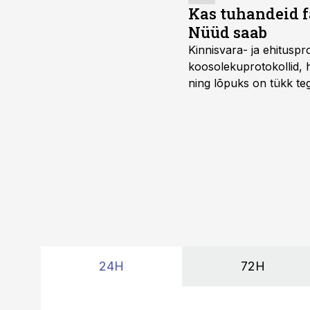
Kas tuhandeid f
Nüüd saab
Kinnisvara- ja ehitusp
koosolekuprotokollid, 
ning lõpuks on tükk teg
kordades lihtsam.
24H
72H