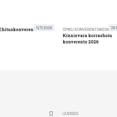
12.11.2026
26.
 Ehituskonverents 2026
ÖPIKU KONVERENTSIKESKUS
Kinnisvara korrashoiu
konverents 2026
UUDISED