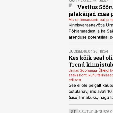
SAATED
23.04.26, 09:57
Vestlus Sõõru
jalakäijad maa p
Mis on linnaruumis out ja m
Kinnisvaraettevõtja Ur
Põhjamaadest ja ka Sak
arenduse potentsiaal p
UUDISED
16.04.26, 16:54
Kes kõik seal o
Trend kinnistub
Urmas Sõõrumaa: Ühelgi ke
saaks koht, kuhu tallinlased
erilisest.
See ei ole pelgalt kau
ostutänav, mis avati 16.
(sise)linnakuks
, nagu t
sisearhitektuuri autor lõ
ST
SISUTURUNDUS
16.0