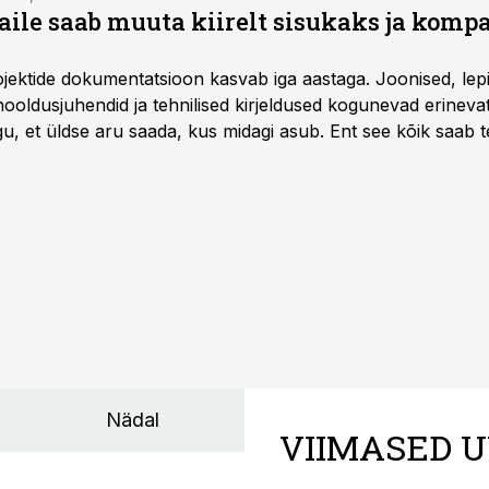
aile saab muuta kiirelt sisukaks ja komp
rojektide dokumentatsioon kasvab iga aastaga. Joonised, lep
hooldusjuhendid ja tehnilised kirjeldused kogunevad erinev
u, et üldse aru saada, kus midagi asub. Ent see kõik saab teh
Nädal
VIIMASED U