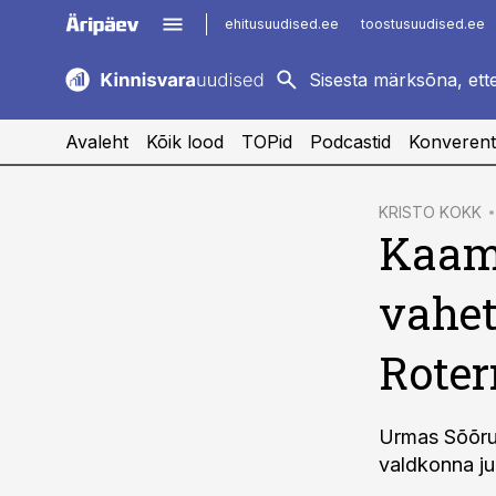
ehitusuudised.ee
toostusuudised.ee
kaubandus.ee
imelineajalugu.ee
logistikauudised.ee
imelineteadus.ee
Avaleht
Kõik lood
TOPid
Podcastid
Konverent
cebook
KRISTO KOKK
Kaam
Twitter)
kedIn
vahet
ail
Roter
k
Urmas Sõõrum
valdkonna ju