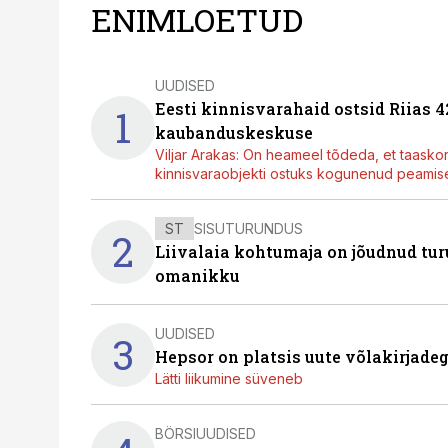
ENIMLOETUD
UUDISED
Eesti kinnisvarahaid ostsid Riias 
1
kaubanduskeskuse
Viljar Arakas: On heameel tõdeda, et taasko
kinnisvaraobjekti ostuks kogunenud peamisel
ST
SISUTURUNDUS
2
Liivalaia kohtumaja on jõudnud turu
omanikku
UUDISED
3
Hepsor on platsis uute võlakirjade
Lätti liikumine süveneb
BÖRSIUUDISED