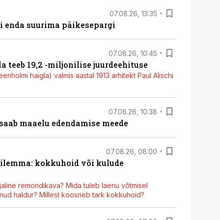
07.08.26, 13:35
ti enda suurima päikesepargi
07.08.26, 10:45
a teeb 19,2 -miljonilise juurdeehituse
nholmi haigla) valmis aastal 1913 arhitekt Paul Alischi
07.08.26, 10:38
 saab maaelu edendamise meede
07.08.26, 08:00
dilemma: kokkuhoid või kulude
aline remondikava? Mida tuleb laenu võtmisel
ud haldur? Millest koosneb tark kokkuhoid?