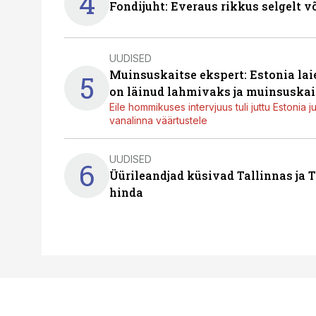
4
Fondijuht: Everaus rikkus selgelt v
UUDISED
Muinsuskaitse ekspert: Estonia la
5
on läinud lahmivaks ja muinsuskai
Eile hommikuses intervjuus tuli juttu Estonia 
vanalinna väärtustele
UUDISED
6
Üürileandjad küsivad Tallinnas ja T
hinda