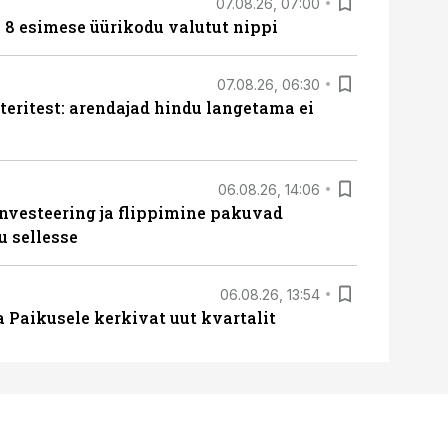
07.08.26, 07:00
n 8 esimese üürikodu valutut nippi
07.08.26, 06:30
teritest: arendajad hindu langetama ei
06.08.26, 14:06
nvesteering ja flippimine pakuvad
u sellesse
06.08.26, 13:54
a Paikusele kerkivat uut kvartalit