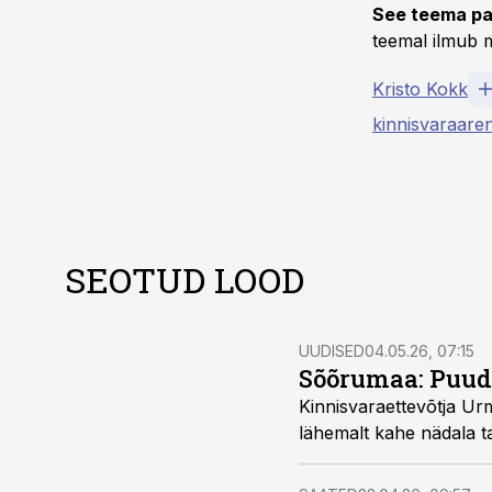
See teema pa
teemal ilmub m
Kristo Kokk
kinnisvaraare
SEOTUD LOOD
UUDISED
04.05.26, 07:15
Sõõrumaa: Puudu
Kinnisvaraettevõtja Ur
lähemalt kahe nädala t