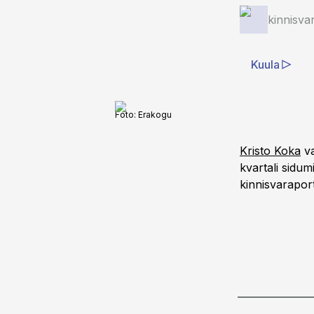
kinnisva
Kuula
Foto:
Erakogu
Kristo Koka
va
kvartali sidu
kinnisvaraport