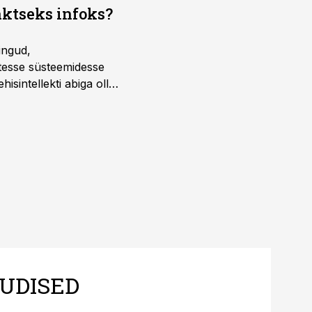
aktseks infoks?
ingud,
atesse süsteemidesse
isintellekti abiga olla
UDISED