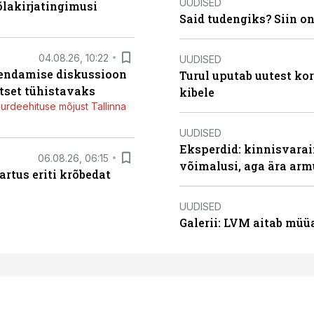
UUDISED
õlakirjatingimusi
Said tudengiks? Siin o
04.08.26, 10:22
UUDISED
iendamise diskussioon
Turul uputab uutest kor
tset tühistavaks
kibele
juurdeehituse mõjust Tallinna
UUDISED
Eksperdid: kinnisvarai
06.08.26, 06:15
võimalusi, aga ära arm
artus eriti krõbedat
UUDISED
Galerii: LVM aitab müü