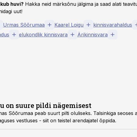
kub huvi?
Hakka neid märksõnu jälgima ja saad alati teavitu
idagi uut!
Urmas Sõõrumaa
Kaarel Loigu
kinnisvarahaldus
ndus
elukondlik kinnisvara
Ärikinnisvara
 on suure pildi nägemisest
mas Sõõrumaa peab suurt pilti oluliseks. Talsinkiga seoses
aguses vestluses
- siit on teistel arendajatel õppida.