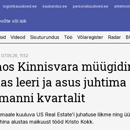
logistikauudised.ee
kaubandus.ee
personaliuudised.ee
aritehno
Infopank
Radar
sid
Videod
Sisuturundus
Töö
Võlaregister
Radar
B
07.05.26, 11:52
os Kinnisvara müügidir
as leeri ja asus juhtima
manni kvartalit
aale kuuluva US Real Estate’i juhatuse liikme ning üü
hina alustas maikuust tööd Kristo Kokk.