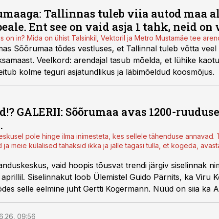
maaga: Tallinnas tuleb viia autod maa all
eale. Ent see on vaid asja 1 tahk, neid on 
is on in? Mida on ühist Talsinkil, Vektoril ja Metro Mustamäe tee are
mas Sõõrumaa tõdes vestluses, et Tallinnal tuleb võtta vee
samaast. Veelkord: arendajal tasub mõelda, et lühike kaotus
eitub kolme teguri asjatundlikus ja läbimõeldud koosmõjus
.
lid!? GALERII: Sõõrumaa avas 1200-ruuduse
.
skusel pole hinge ilma inimesteta, kes sellele tähenduse annavad. T
 ja meie külalised tahaksid ikka ja jälle tagasi tulla, et kogeda, avasta
banduskeskus, vaid hoopis
tõusvat trendi järgiv siselinnak
ni
 aprillil. Siselinnakut loob Ülemistel Guido Pärnits, ka Viru
õdes selle eelmine juht Gertti Kogermann. Nüüd on siia ka Ar
i Marit Ilison.
6.26, 09:56