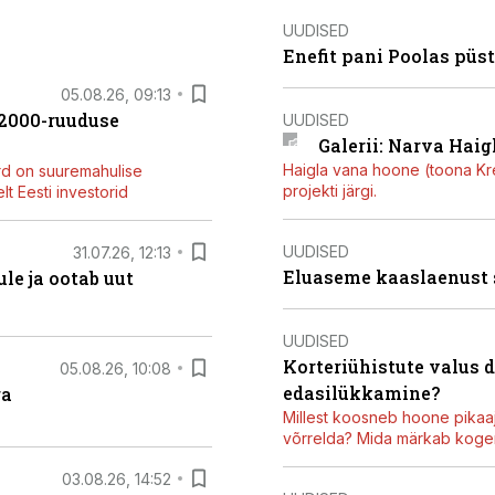
UUDISED
Enefit pani Poolas püs
05.08.26, 09:13
42000-ruuduse
UUDISED
Galerii: Narva Haigl
Haigla vana hoone (toona Kree
rd on suuremahulise
projekti järgi.
t Eesti investorid
UUDISED
31.07.26, 12:13
Eluaseme kaaslaenust
le ja ootab uut
UUDISED
Korteriühistute valus 
05.08.26, 10:08
edasilükkamine?
ga
Millest koosneb hoone pikaaj
võrrelda? Mida märkab kogen
03.08.26, 14:52