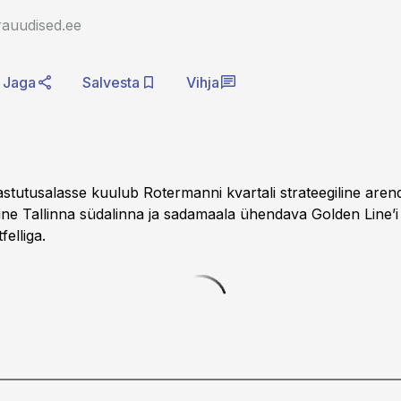
rauudised.ee
Jaga
Salvesta
Vihja
stutusalasse kuulub Rotermanni kvartali strateegiline are
mine Tallinna südalinna ja sadamaala ühendava Golden Line’i
felliga.