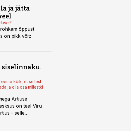
a ja jätta
veel
ndusel?
l rohkem õppust
 on pikk võit:
 siselinnaku.
eeme kõik, et sellest
da ja olla osa millestki
mega Artiuse
 Kesksus on teel
Viru
tius - selle