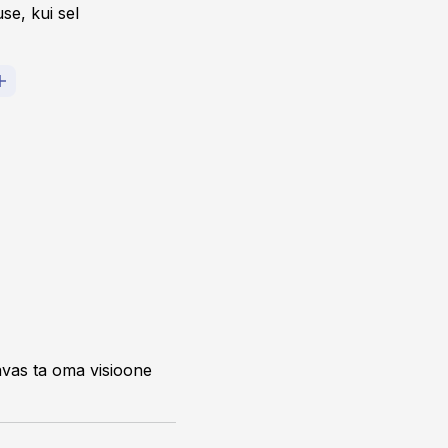
se, kui sel
 avas ta oma
visioone