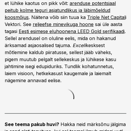
et lühike kaotus on pikk võit:
arenduse potentsiaal
peitub kolme teguri asjatundlikus ja läbimõeldud
koosmõjus
. Näitena võib siin tuua ka
Triple Net Capital
i
Vektori. See
reljeefse minevikuga hoone
sai üle aasta
tagasi
Eesti esimese eluhoonena LEED Gold serifikaadi
.
Sellel arendusel on oluline eelis, mida on hakanud
ärksamad asjaosalised tajuma.
Exceli
kesksest
mõtlemine kaldub piiratusse, sellest jääb väheks,
pigem muutub pelgalt sellekeskus ja lühikese kasu
jahtimine isegi edupiduriks. Tundlik kohatunnetus,
laiem visioon, hetkekasust kaugemale ja laiemalt
nägemine annavad eelise.
See teema pakub huvi?
Hakka neid märksõnu jälgima