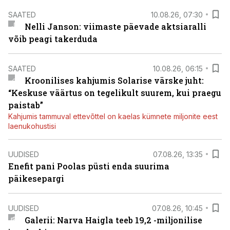
SAATED
10.08.26, 07:30
Nelli Janson: viimaste päevade aktsiaralli
võib peagi takerduda
SAATED
10.08.26, 06:15
Kroonilises kahjumis Solarise värske juht:
“Keskuse väärtus on tegelikult suurem, kui praegu
paistab”
Kahjumis tammuval ettevõttel on kaelas kümnete miljonite eest
laenukohustisi
UUDISED
07.08.26, 13:35
Enefit pani Poolas püsti enda suurima
päikesepargi
UUDISED
07.08.26, 10:45
Galerii: Narva Haigla teeb 19,2 -miljonilise