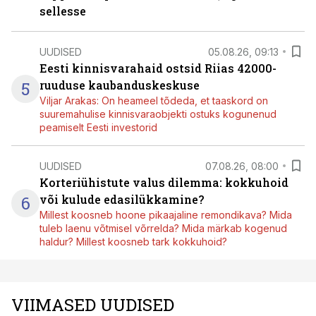
sellesse
UUDISED
05.08.26, 09:13
Eesti kinnisvarahaid ostsid Riias 42000-
5
ruuduse kaubanduskeskuse
Viljar Arakas: On heameel tõdeda, et taaskord on
suuremahulise kinnisvaraobjekti ostuks kogunenud
peamiselt Eesti investorid
UUDISED
07.08.26, 08:00
Korteriühistute valus dilemma: kokkuhoid
6
või kulude edasilükkamine?
Millest koosneb hoone pikaajaline remondikava? Mida
tuleb laenu võtmisel võrrelda? Mida märkab kogenud
haldur? Millest koosneb tark kokkuhoid?
VIIMASED UUDISED