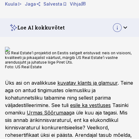
Kuula
Jaga
Salvesta
Vihja
Loe AI kokkuvõtet
US Real Estate’i projektid on Eestis selgelt eristuvad: neis on visiooni,
kvaliteeti ja pikaajalist väärtust, märgib US Real Estate’i vastne
arendusjuht ja juhatuse liige Piret Üts.
Foto:
US Real Estate
Üks asi on avalikkuse
kuvatav klants ja glamuur
. Teine
aga on antud tingimustes olemusliku ja
kohatunnetsliku tabamine ning sellest parima
väljadestilleerimine. See tuli
esile ka vestluses
Tasinki
omaniku
Urmas Sõõrumaa
ga üle kuu aja tagasi. Mis
siis annab ärikinnisvaraturul, ent ka elukondlikul
kinnisvaraturul konkurentsieelise? Veelkord,
rohesertifikaat üksi ei päästa. Arendajal tasub mõelda,