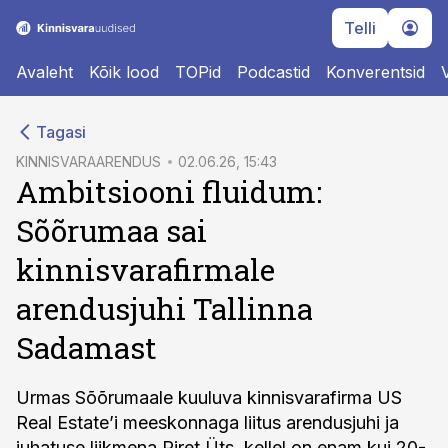
Telli
Avaleht
Kõik lood
TOPid
Podcastid
Konverentsid
cebook
Tagasi
Twitter)
KINNISVARAARENDUS
02.06.26, 15:43
Ambitsiooni fluidum:
kedIn
Sõõrumaa sai
ail
kinnisvarafirmale
k
arendusjuhi Tallinna
Sadamast
Urmas Sõõrumaale kuuluva kinnisvarafirma US
Real Estate’i meeskonnaga liitus arendusjuhi ja
juhatuse liikmena Piret Üts, kellel on enam kui 20-