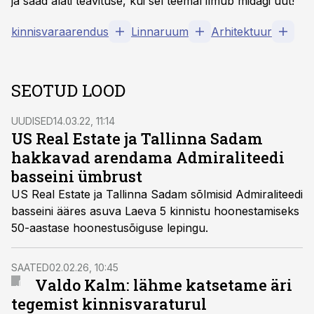
ja saad alati teavituse, kui sel teemal ilmub midagi uut!
kinnisvaraarendus
Linnaruum
Arhitektuur
SEOTUD LOOD
UUDISED
14.03.22, 11:14
US Real Estate ja Tallinna Sadam
hakkavad arendama Admiraliteedi
basseini ümbrust
US Real Estate ja Tallinna Sadam sõlmisid Admiraliteedi
basseini ääres asuva Laeva 5 kinnistu hoonestamiseks
50-aastase hoonestusõiguse lepingu.
SAATED
02.02.26, 10:45
Valdo Kalm: lähme katsetame äri
tegemist kinnisvaraturul