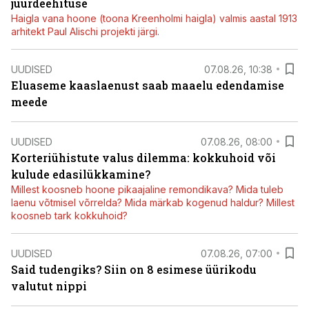
juurdeehituse
Haigla vana hoone (toona Kreenholmi haigla) valmis aastal 1913
arhitekt Paul Alischi projekti järgi.
UUDISED
07.08.26, 10:38
Eluaseme kaaslaenust saab maaelu edendamise
meede
UUDISED
07.08.26, 08:00
Korteriühistute valus dilemma: kokkuhoid või
kulude edasilükkamine?
Millest koosneb hoone pikaajaline remondikava? Mida tuleb
laenu võtmisel võrrelda? Mida märkab kogenud haldur? Millest
koosneb tark kokkuhoid?
UUDISED
07.08.26, 07:00
Said tudengiks? Siin on 8 esimese üürikodu
valutut nippi