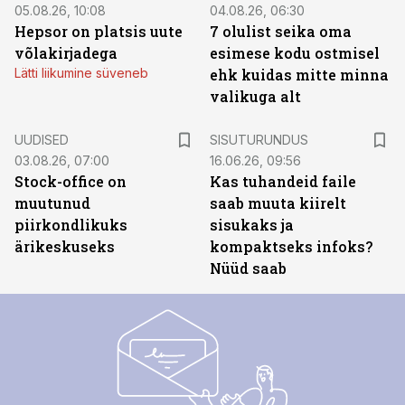
05.08.26, 10:08
04.08.26, 06:30
Hepsor on platsis uute
7 olulist seika oma
võlakirjadega
esimese kodu ostmisel
Lätti liikumine süveneb
ehk kuidas mitte minna
valikuga alt
ST
UUDISED
SISUTURUNDUS
03.08.26, 07:00
16.06.26, 09:56
Stock-office on
Kas tuhandeid faile
muutunud
saab muuta kiirelt
piirkondlikuks
sisukaks ja
ärikeskuseks
kompaktseks infoks?
Nüüd saab