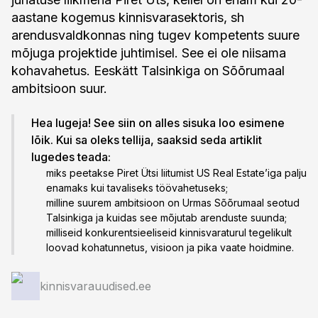
aastane kogemus kinnisvarasektoris, sh
arendusvaldkonnas ning tugev kompetents suure
mõjuga projektide juhtimisel. See ei ole niisama
kohavahetus. Eeskätt Talsinkiga on Sõõrumaal
ambitsioon suur.
Hea lugeja! See siin on alles sisuka loo esimene
lõik. Kui sa oleks tellija, saaksid seda artiklit
lugedes teada:
miks peetakse Piret Ütsi liitumist US Real Estate’iga palju
enamaks kui tavaliseks töövahetuseks;
milline suurem ambitsioon on Urmas Sõõrumaal seotud
Talsinkiga ja kuidas see mõjutab arenduste suunda;
milliseid konkurentsieeliseid kinnisvaraturul tegelikult
loovad kohatunnetus, visioon ja pika vaate hoidmine.
kinnisvarauudised.ee