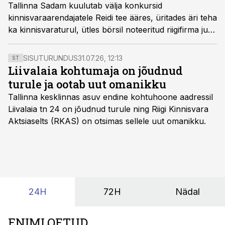
Tallinna Sadam kuulutab välja konkursid
kinnisvaraarendajatele Reidi tee ääres, üritades äri teha
ka kinnisvaraturul, ütles börsil noteeritud riigifirma juht
Valdo Kalm.
SISUTURUNDUS
31.07.26, 12:13
ST
Liivalaia kohtumaja on jõudnud
turule ja ootab uut omanikku
Tallinna kesklinnas asuv endine kohtuhoone aadressil
Liivalaia tn 24 on jõudnud turule ning Riigi Kinnisvara
Aktsiaselts (RKAS) on otsimas sellele uut omanikku.
24H
72H
Nädal
ENIMLOETUD