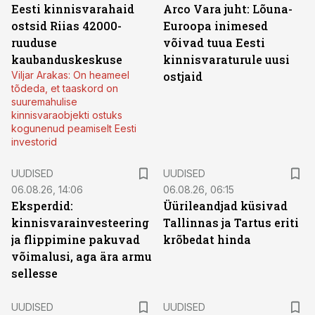
Eesti kinnisvarahaid
Arco Vara juht: Lõuna-
ostsid Riias 42000-
Euroopa inimesed
ruuduse
võivad tuua Eesti
kaubanduskeskuse
kinnisvaraturule uusi
Viljar Arakas: On heameel
ostjaid
tõdeda, et taaskord on
suuremahulise
kinnisvaraobjekti ostuks
kogunenud peamiselt Eesti
investorid
UUDISED
UUDISED
06.08.26, 14:06
06.08.26, 06:15
Eksperdid:
Üürileandjad küsivad
kinnisvarainvesteering
Tallinnas ja Tartus eriti
ja flippimine pakuvad
krõbedat hinda
võimalusi, aga ära armu
sellesse
UUDISED
UUDISED