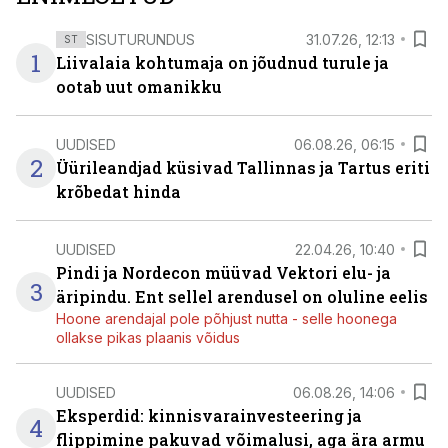
SISUTURUNDUS
31.07.26, 12:13
ST
1
Liivalaia kohtumaja on jõudnud turule ja
ootab uut omanikku
UUDISED
06.08.26, 06:15
2
Üürileandjad küsivad Tallinnas ja Tartus eriti
krõbedat hinda
UUDISED
22.04.26, 10:40
Pindi ja Nordecon müüvad Vektori elu- ja
3
äripindu. Ent sellel arendusel on oluline eelis
Hoone arendajal pole põhjust nutta - selle hoonega
ollakse pikas plaanis võidus
UUDISED
06.08.26, 14:06
Eksperdid: kinnisvarainvesteering ja
4
flippimine pakuvad võimalusi, aga ära armu