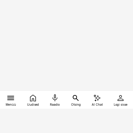
Menüü
Uudised
Raadio
Otsing
AI Chat
Logi sisse
Vana-Lõuna 39/1, 19094 Tallinn