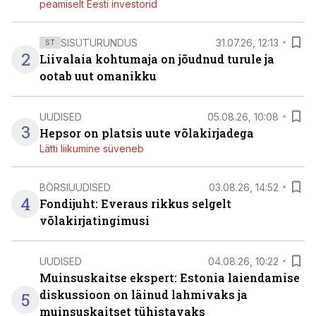
peamiselt Eesti investorid
SISUTURUNDUS
31.07.26, 12:13
ST
2
Liivalaia kohtumaja on jõudnud turule ja
ootab uut omanikku
UUDISED
05.08.26, 10:08
3
Hepsor on platsis uute võlakirjadega
Lätti liikumine süveneb
BÖRSIUUDISED
03.08.26, 14:52
4
Fondijuht: Everaus rikkus selgelt
võlakirjatingimusi
UUDISED
04.08.26, 10:22
Muinsuskaitse ekspert: Estonia laiendamise
diskussioon on läinud lahmivaks ja
5
muinsuskaitset tühistavaks