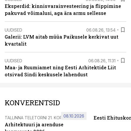
Eksperdid: kinnisvarainvesteering ja flippimine
pakuvad võimalusi, aga ära armu sellesse
UUDISED
06.08.26, 13:54
Galerii: LVM aitab müüa Paikusele kerkivat uut
kvartalit
UUDISED
06.08.26, 11:31
Maa- ja Ruumiamet ning Eesti Arhitektide Liit
otsivad Sindi keskusele lahendust
KONVERENTSID
08.10.2026
Eesti Ehitusko
TALLINNA TELETORNI 21. KORRUSEL
Arhitektuuri ja arenduse