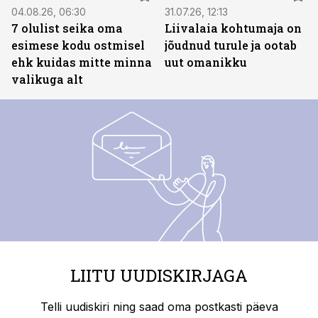
04.08.26, 06:30
31.07.26, 12:13
7 olulist seika oma
Liivalaia kohtumaja on
esimese kodu ostmisel
jõudnud turule ja ootab
ehk kuidas mitte minna
uut omanikku
valikuga alt
LIITU UUDISKIRJAGA
Telli uudiskiri ning saad oma postkasti päeva