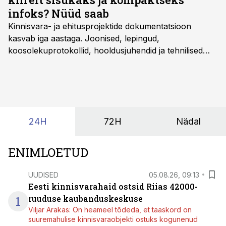
infoks? Nüüd saab
Kinnisvara- ja ehitusprojektide dokumentatsioon
kasvab iga aastaga. Joonised, lepingud,
koosolekuprotokollid, hooldusjuhendid ja tehnilised
kirjeldused kogunevad erinevatesse süsteemidesse
ning lõpuks on tükk tegu, et üldse aru saada, kus
midagi asub. Ent see kõik saab tehisintellekti abiga olla
kordades lihtsam.
24H
72H
Nädal
ENIMLOETUD
UUDISED
05.08.26, 09:13
Eesti kinnisvarahaid ostsid Riias 42000-
1
ruuduse kaubanduskeskuse
Viljar Arakas: On heameel tõdeda, et taaskord on
suuremahulise kinnisvaraobjekti ostuks kogunenud