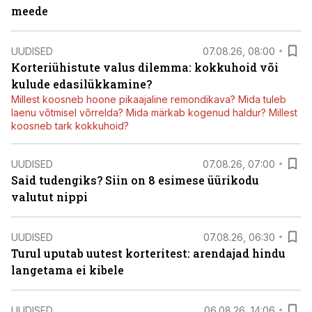
meede
UUDISED
07.08.26, 08:00
Korteriühistute valus dilemma: kokkuhoid või
kulude edasilükkamine?
Millest koosneb hoone pikaajaline remondikava? Mida tuleb
laenu võtmisel võrrelda? Mida märkab kogenud haldur? Millest
koosneb tark kokkuhoid?
UUDISED
07.08.26, 07:00
Said tudengiks? Siin on 8 esimese üürikodu
valutut nippi
UUDISED
07.08.26, 06:30
Turul uputab uutest korteritest: arendajad hindu
langetama ei kibele
UUDISED
06.08.26, 14:06