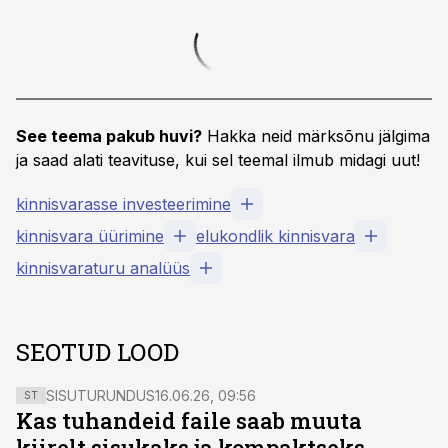
See teema pakub huvi?
Hakka neid märksõnu jälgima
ja saad alati teavituse, kui sel teemal ilmub midagi uut!
kinnisvarasse investeerimine
kinnisvara üürimine
elukondlik kinnisvara
kinnisvaraturu analüüs
SEOTUD LOOD
SISUTURUNDUS
16.06.26, 09:56
ST
Kas tuhandeid faile saab muuta
kiirelt sisukaks ja kompaktseks