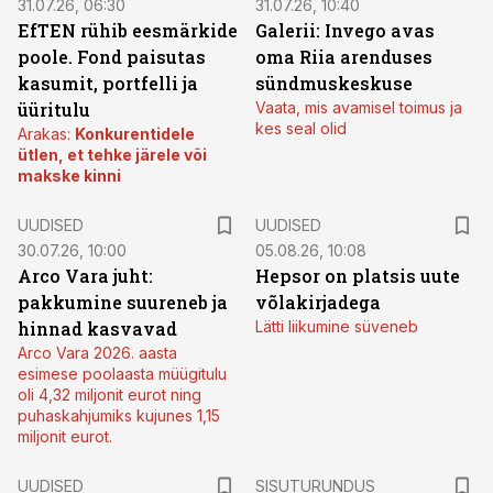
31.07.26, 06:30
31.07.26, 10:40
EfTEN rühib eesmärkide
Galerii: Invego avas
poole. Fond paisutas
oma Riia arenduses
kasumit, portfelli ja
sündmuskeskuse
üüritulu
Vaata, mis avamisel toimus ja
kes seal olid
Arakas:
Konkurentidele
ütlen, et tehke järele või
makske kinni
UUDISED
UUDISED
30.07.26, 10:00
05.08.26, 10:08
Arco Vara juht:
Hepsor on platsis uute
pakkumine suureneb ja
võlakirjadega
hinnad kasvavad
Lätti liikumine süveneb
Arco Vara 2026. aasta
esimese poolaasta müügitulu
oli 4,32 miljonit eurot ning
puhaskahjumiks kujunes 1,15
miljonit eurot.
ST
UUDISED
SISUTURUNDUS