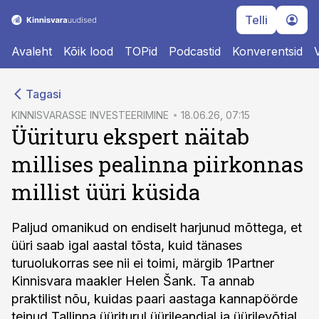
Telli
Avaleht
Kõik lood
TOPid
Podcastid
Konverentsid
cebook
Tagasi
Twitter)
KINNISVARASSE INVESTEERIMINE
18.06.26, 07:15
Üürituru ekspert näitab
kedIn
millises pealinna piirkonnas
ail
millist üüri küsida
k
Paljud omanikud on endiselt harjunud mõttega, et
üüri saab igal aastal tõsta, kuid tänases
turuolukorras see nii ei toimi, märgib 1Partner
Kinnisvara maakler Helen Šank. Ta annab
praktilist nõu, kuidas paari aastaga kannapöörde
teinud Tallinna üüriturul üürileandjal ja üürilevõtjal