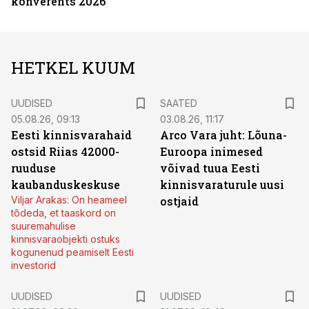
konverents 2026
HETKEL KUUM
UUDISED
SAATED
05.08.26, 09:13
03.08.26, 11:17
Eesti kinnisvarahaid
Arco Vara juht: Lõuna-
ostsid Riias 42000-
Euroopa inimesed
ruuduse
võivad tuua Eesti
kaubanduskeskuse
kinnisvaraturule uusi
Viljar Arakas: On heameel
ostjaid
tõdeda, et taaskord on
suuremahulise
kinnisvaraobjekti ostuks
kogunenud peamiselt Eesti
investorid
UUDISED
UUDISED