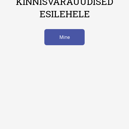
KINNISVARAUUDISED
ESILEHELE
Mine