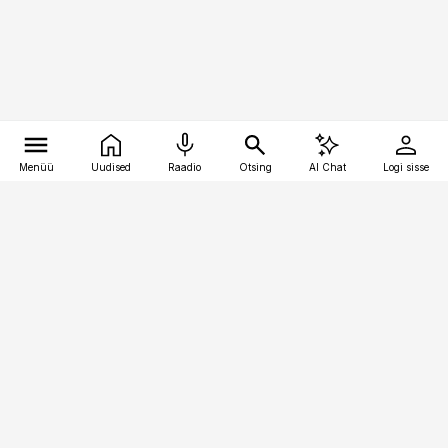
Menüü
Uudised
Raadio
Otsing
AI Chat
Logi sisse
Vana-Lõuna 39/1, 19094 Tallinn
(+372) 667 0111
kinnisvarauudised@kinnisvarauudised.ee
Telli
Reklaam
Firmast