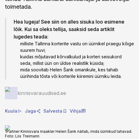
toimetada.
Hea lugeja! See siin on alles sisuka loo esimene
lõik. Kui sa oleks tellija, saaksid seda artiklit
lugedes teada:
milliste Tallinna korterite vastu on üürnikel praegu kõige
suurem huvi;
kuidas mõjutavad kõrvalkulud ja korteri seisukord
seda, millist üüri on üldse realistlik küsida;
mida soovitab Helen Šank omanikule, kes tahab
üürihinda tõsta või korterile kiiremini üürniku leida.
kinnisvarauudised.ee
Kuula
Jaga
Salvesta
Vihja
1Partner Kinnisvara maakler Helen Šank näitab, mida üürnikud tahavad.
Foto:
Liis Treimann