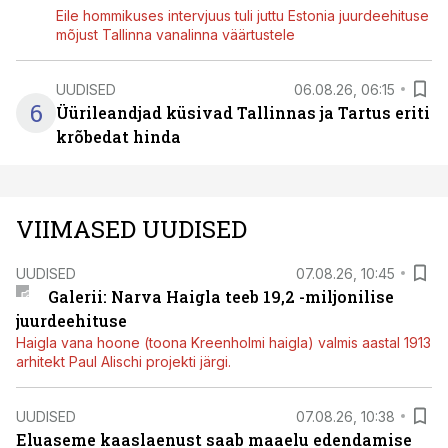
Eile hommikuses intervjuus tuli juttu Estonia juurdeehituse
mõjust Tallinna vanalinna väärtustele
UUDISED
06.08.26, 06:15
6
Üürileandjad küsivad Tallinnas ja Tartus eriti
krõbedat hinda
VIIMASED UUDISED
UUDISED
07.08.26, 10:45
Galerii: Narva Haigla teeb 19,2 -miljonilise
juurdeehituse
Haigla vana hoone (toona Kreenholmi haigla) valmis aastal 1913
arhitekt Paul Alischi projekti järgi.
UUDISED
07.08.26, 10:38
Eluaseme kaaslaenust saab maaelu edendamise