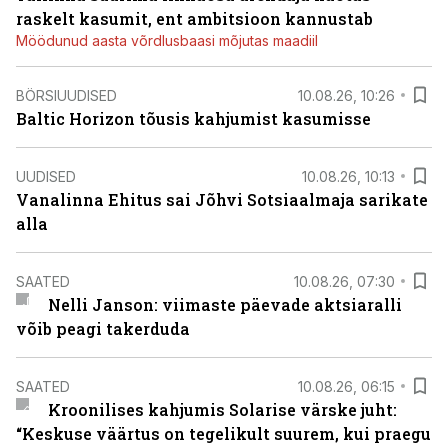
raskelt kasumit, ent ambitsioon kannustab
Möödunud aasta võrdlusbaasi mõjutas maadiil
BÖRSIUUDISED
10.08.26, 10:26
Baltic Horizon tõusis kahjumist kasumisse
UUDISED
10.08.26, 10:13
Vanalinna Ehitus sai Jõhvi Sotsiaalmaja sarikate
alla
SAATED
10.08.26, 07:30
Nelli Janson: viimaste päevade aktsiaralli
võib peagi takerduda
SAATED
10.08.26, 06:15
Kroonilises kahjumis Solarise värske juht:
“Keskuse väärtus on tegelikult suurem, kui praegu