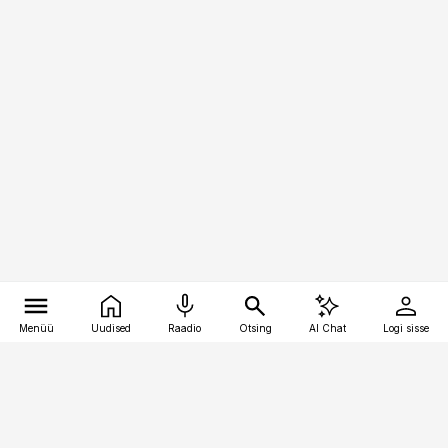
Menüü
Uudised
Raadio
Otsing
AI Chat
Logi sisse
Vana-Lõuna 39/1, 19094 Tallinn
(+372) 667 0111