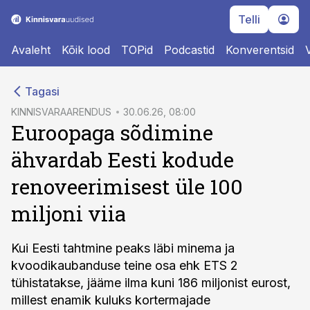
Telli
Avaleht
Kõik lood
TOPid
Podcastid
Konverentsid
cebook
Tagasi
Twitter)
KINNISVARAARENDUS
30.06.26, 08:00
Euroopaga sõdimine
kedIn
ähvardab Eesti kodude
ail
renoveerimisest üle 100
k
miljoni viia
Kui Eesti tahtmine peaks läbi minema ja
kvoodikaubanduse teine osa ehk ETS 2
tühistatakse, jääme ilma kuni 186 miljonist eurost,
millest enamik kuluks kortermajade