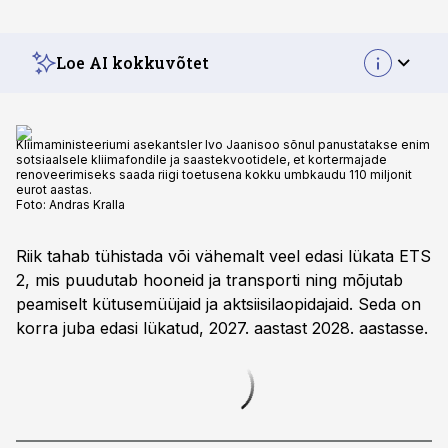
Loe AI kokkuvõtet
Kliimaministeeriumi asekantsler Ivo Jaanisoo sõnul panustatakse enim
sotsiaalsele kliimafondile ja saastekvootidele, et kortermajade
renoveerimiseks saada riigi toetusena kokku umbkaudu 110 miljonit
eurot aastas.
Foto:
Andras Kralla
Riik tahab tühistada või vähemalt veel edasi lükata ETS
2, mis puudutab hooneid ja transporti ning mõjutab
peamiselt kütusemüüjaid ja aktsiisilaopidajaid. Seda on
korra juba edasi lükatud, 2027. aastast 2028. aastasse.