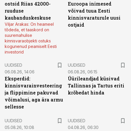
ostsid Riias 42000-
Euroopa inimesed
ruuduse
võivad tuua Eesti
kaubanduskeskuse
kinnisvaraturule uusi
Viljar Arakas: On heameel
ostjaid
tõdeda, et taaskord on
suuremahulise
kinnisvaraobjekti ostuks
kogunenud peamiselt Eesti
investorid
UUDISED
UUDISED
06.08.26, 14:06
06.08.26, 06:15
Eksperdid:
Üürileandjad küsivad
kinnisvarainvesteering
Tallinnas ja Tartus eriti
ja flippimine pakuvad
krõbedat hinda
võimalusi, aga ära armu
sellesse
UUDISED
UUDISED
05.08.26, 10:08
04.08.26, 06:30