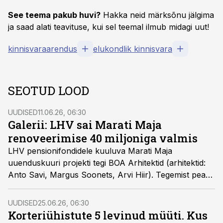
See teema pakub huvi?
Hakka neid märksõnu jälgima
ja saad alati teavituse, kui sel teemal ilmub midagi uut!
kinnisvaraarendus
elukondlik kinnisvara
SEOTUD LOOD
UUDISED
11.06.26, 06:30
Galerii: LHV sai Marati Maja
renoveerimise 40 miljoniga valmis
LHV pensionifondidele kuuluva Marati Maja
uuenduskuuri projekti tegi BOA Arhitektid (arhitektid:
Anto Savi, Margus Soonets, Arvi Hiir). Tegemist peaks
olema Eesti pensionifondide ajaloo suurima kinnisvara
otseinvesteeringuga. Seda maja on renoveeritud ka
UUDISED
25.06.26, 06:30
varem -
vaata, mis siis toimus
.
Korteriühistute 5 levinud müüti. Kus