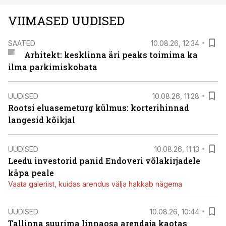
VIIMASED UUDISED
SAATED
10.08.26, 12:34
Arhitekt: kesklinna äri peaks toimima ka
ilma parkimiskohata
UUDISED
10.08.26, 11:28
Rootsi eluasemeturg külmus: korterihinnad
langesid kõikjal
UUDISED
10.08.26, 11:13
Leedu investorid panid Endoveri võlakirjadele
käpa peale
Vaata galeriist, kuidas arendus välja hakkab nägema
UUDISED
10.08.26, 10:44
Tallinna suurima linnaosa arendaja kaotas