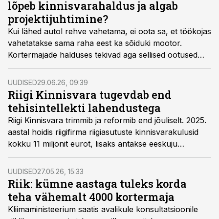
lõpeb kinnisvarahaldus ja algab
projektijuhtimine?
Kui lähed autol rehve vahetama, ei oota sa, et töökojas
vahetatakse sama raha eest ka sõiduki mootor.
Kortermajade halduses tekivad aga sellised ootused
üllatavalt sageli, kirjutab VAU Halduse asutaja ja
tegevjuht Hanno Liiva ja näitab puust ja punaselt ära,
UUDISED
29.06.26, 09:39
mida haldustasu tegelikult katab.
Riigi Kinnisvara tugevdab end
tehisintellekti lahendustega
Riigi Kinnisvara trimmib ja reformib end jõuliselt.
2025.
aastal hoidis riigifirma riigiasutuste kinnisvarakulusid
kokku 11 miljonit eurot
, lisaks antakse eeskuju
renoveerimise, aga ka varjendite rajamise
vallas. Aasta
eest Riigi Kinnisvara juhatuse esimees Tarmo Leppoja
UUDISED
27.05.26, 15:33
näitas,
mis juhtuks, kui
RKAS likvideerida.
Riik: kümne aastaga tuleks korda
teha vähemalt 4000 kortermaja
Kliimaministeerium saatis avalikule konsultatsioonile