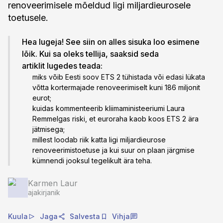
renoveerimisele mõeldud ligi miljardieurosele
toetusele.
Hea lugeja! See siin on alles sisuka loo esimene
lõik. Kui sa oleks tellija, saaksid seda
artiklit lugedes teada:
miks võib Eesti soov ETS 2 tühistada või edasi lükata
võtta kortermajade renoveerimiselt kuni 186 miljonit
eurot;
kuidas kommenteerib kliimaministeeriumi Laura
Remmelgas riski, et euroraha kaob koos ETS 2 ära
jätmisega;
millest loodab riik katta ligi miljardieurose
renoveerimistoetuse ja kui suur on plaan järgmise
kümnendi jooksul tegelikult ära teha.
Karmen Laur
ajakirjanik
Kuula
Jaga
Salvesta
Vihja