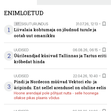
ENIMLOETUD
SISUTURUNDUS
31.07.26, 12:13
ST
1
Liivalaia kohtumaja on jõudnud turule ja
ootab uut omanikku
UUDISED
06.08.26, 06:15
2
Üürileandjad küsivad Tallinnas ja Tartus eriti
krõbedat hinda
UUDISED
22.04.26, 10:40
Pindi ja Nordecon müüvad Vektori elu- ja
3
äripindu. Ent sellel arendusel on oluline eelis
Hoone arendajal pole põhjust nutta - selle hoonega
ollakse pikas plaanis võidus