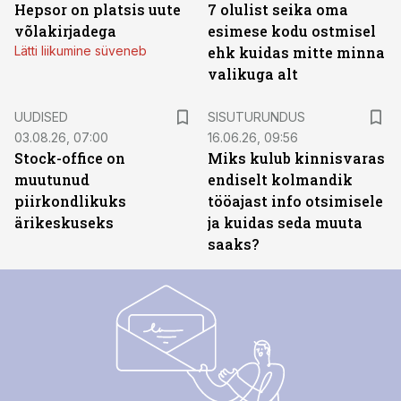
Hepsor on platsis uute
7 olulist seika oma
võlakirjadega
esimese kodu ostmisel
Lätti liikumine süveneb
ehk kuidas mitte minna
valikuga alt
ST
UUDISED
SISUTURUNDUS
03.08.26, 07:00
16.06.26, 09:56
Stock-office on
Miks kulub kinnisvaras
muutunud
endiselt kolmandik
piirkondlikuks
tööajast info otsimisele
ärikeskuseks
ja kuidas seda muuta
saaks?