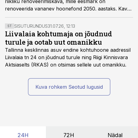
riikliku renoveerimiskava, mille eesmärk on
renoveerida vananev hoonefond 2050. aastaks. Kava
annab ülevaate Eesti hoonefondi hetkeseisust ning
vajalikest meetmetest ja investeeringutest järgmisteks
SISUTURUNDUS
31.07.26, 12:13
ST
aastakümneteks.
Liivalaia kohtumaja on jõudnud
turule ja ootab uut omanikku
Tallinna kesklinnas asuv endine kohtuhoone aadressil
Liivalaia tn 24 on jõudnud turule ning Riigi Kinnisvara
Aktsiaselts (RKAS) on otsimas sellele uut omanikku.
Kuva rohkem Seotud lugusid
24H
72H
Nädal