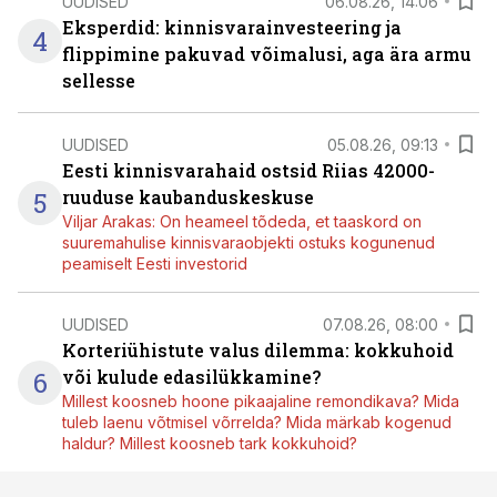
UUDISED
06.08.26, 14:06
Eksperdid: kinnisvarainvesteering ja
4
flippimine pakuvad võimalusi, aga ära armu
sellesse
UUDISED
05.08.26, 09:13
Eesti kinnisvarahaid ostsid Riias 42000-
5
ruuduse kaubanduskeskuse
Viljar Arakas: On heameel tõdeda, et taaskord on
suuremahulise kinnisvaraobjekti ostuks kogunenud
peamiselt Eesti investorid
UUDISED
07.08.26, 08:00
Korteriühistute valus dilemma: kokkuhoid
6
või kulude edasilükkamine?
Millest koosneb hoone pikaajaline remondikava? Mida
tuleb laenu võtmisel võrrelda? Mida märkab kogenud
haldur? Millest koosneb tark kokkuhoid?