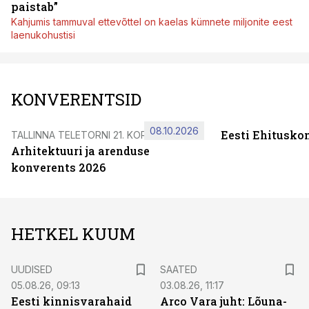
paistab”
Kahjumis tammuval ettevõttel on kaelas kümnete miljonite eest
laenukohustisi
KONVERENTSID
08.10.2026
Eesti Ehitusko
TALLINNA TELETORNI 21. KORRUSEL
Arhitektuuri ja arenduse
konverents 2026
HETKEL KUUM
UUDISED
SAATED
05.08.26, 09:13
03.08.26, 11:17
Eesti kinnisvarahaid
Arco Vara juht: Lõuna-